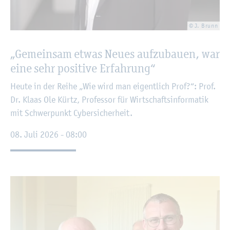
© J. Brunn
„Ge­mein­sam etwas Neues auf­zu­bau­en, war
eine sehr po­si­ti­ve Er­fah­rung“
Heute in der Reihe „Wie wird man ei­gent­lich Prof?“: Prof.
Dr. Klaas Ole Kürtz, Pro­fes­sor für Wirt­schafts­in­for­ma­tik
mit Schwer­punkt Cy­ber­si­cher­heit.
08. Juli 2026 - 08:00