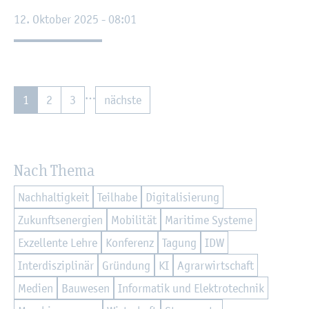
12. Ok­to­ber 2025 - 08:01
…
1
2
3
nächs­te
Nach Thema
Nach­hal­tig­keit
Teil­ha­be
Di­gi­ta­li­sie­rung
Zu­kunfts­en­er­gi­en
Mo­bi­li­tät
Ma­ri­ti­me Sys­te­me
Ex­zel­len­te Lehre
Kon­fe­renz
Ta­gung
IDW
In­ter­dis­zi­pli­när
Grün­dung
KI
Agrar­wirt­schaft
Me­di­en
Bau­we­sen
In­for­ma­tik und Elek­tro­tech­nik