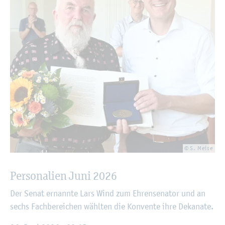
© S. Meise
Per­so­na­li­en Juni 2026
Der Senat er­nann­te Lars Wind zum Eh­ren­se­na­tor und an
sechs Fach­be­rei­chen wähl­ten die Kon­ven­te ihre De­ka­na­te.