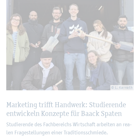
© L. Kar­nath
Mar­ke­ting trifft Hand­werk: Stu­die­ren­de
ent­wi­ckeln Kon­zep­te für Baack Spa­ten
Stu­die­ren­de des Fach­be­reichs Wirt­schaft ar­bei­ten an rea­
len Fra­ge­stel­lun­gen einer Tra­di­ti­ons­schmie­de.