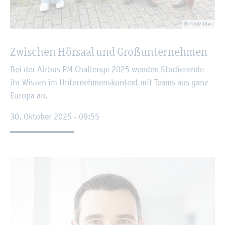
© HAW Kiel
Zwi­schen Hör­saal und Gro­ß­un­ter­neh­men
Bei der Air­bus PM Chal­len­ge 2025 wen­den Stu­die­ren­de
ihr Wis­sen im Un­ter­neh­mens­kon­text mit Teams aus ganz
Eu­ro­pa an.
30. Ok­to­ber 2025 - 09:55