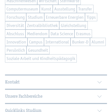
Ma­schi­nen­we­sen
Wirt­schaft
Stern­war­te
Com­pu­ter­mu­se­um
Kunst
Aus­stel­lung
Trans­fer
For­schung
Stu­di­um
Er­neu­er­ba­re En­er­gi­en
Tipps
Di­ver­si­tät
Zen­tral­bi­blio­thek
Gleich­stel­lung
Ab­schluss
Me­di­en­dom
Data Sci­ence
Eras­mus
In­no­va­ti­on
Cam­pus
In­ter­na­tio­nal
Bun­ker-D
Alum­ni
Per­sön­lich
Ge­sund­heit
So­zia­le Ar­beit und Kind­heits­päd­ago­gik
Wei­ter­füh­ren­de In­for­ma­tio­nen
Kontakt
Unsere Fachbereiche
Quicklinks Studium