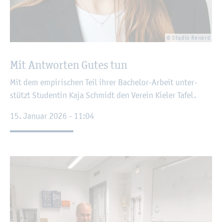
© Stu­dio Renard
Mit Ant­wor­ten Gutes tun
Mit dem em­pi­ri­schen Teil ihrer Ba­che­lor-Ar­beit un­ter­
stützt Stu­den­tin Kaja Schmidt den Ver­ein Kie­ler Tafel.
15. Ja­nu­ar 2026 - 11:04