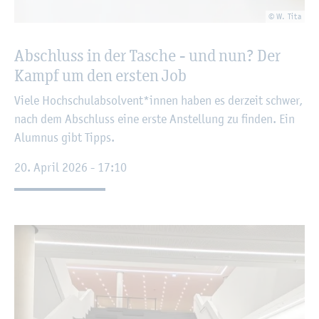
© W. Tita
Ab­schluss in der Ta­sche - und nun? Der
Kampf um den ers­ten Job
Viele Hoch­schul­ab­sol­vent*innen haben es der­zeit schwer,
nach dem Ab­schluss eine erste An­stel­lung zu fin­den. Ein
Alum­nus gibt Tipps.
20. April 2026 - 17:10