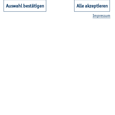
Auswahl bestätigen
Alle akzeptieren
Im­pres­sum
© J. Brunn
Stu­di­um - In­ves­ti­ti­on in Den­ken, Per­sön­
lich­keit und Zu­kunft
Stu­die­ren­de, die re­gel­mä­ßig an Ver­an­stal­tun­gen teil­neh­
men, er­zie­len bes­se­re Leis­tun­gen und schlie­ßen ihr Stu­