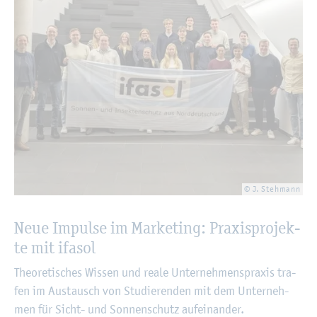
© J. Steh­mann
Neue Im­pul­se im Mar­ke­ting: Pra­xis­pro­jek­
te mit ifa­sol
Theo­re­ti­sches Wis­sen und reale Un­ter­neh­men­s­pra­xis tra­
fen im Aus­tausch von Stu­die­ren­den mit dem Un­ter­neh­
men für Sicht- und Son­nen­schutz auf­ein­an­der.