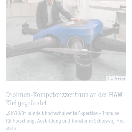
© L. Free­se
Droh­nen-Kom­pe­tenz­zen­trum an der HAW
Kiel ge­grün­det
„SKYLAB“ bün­delt hoch­schul­wei­te Ex­per­ti­se – Im­pul­se
für For­schung, Aus­bil­dung und Trans­fer in Schles­wig-Hol­
stein