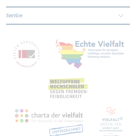
Service
Mit­glied­schaf­ten, Aus­zeich­nun­gen,