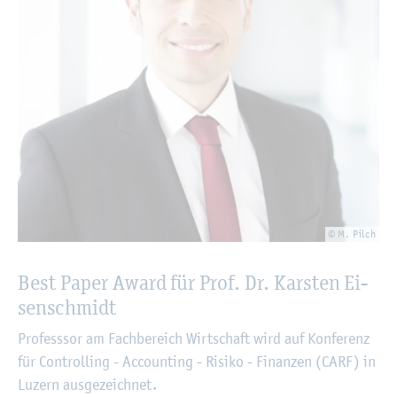
© M. Pilch
Best Paper Award für Prof. Dr. Kars­ten Ei­
sen­schmidt
Pro­fess­sor am Fach­be­reich Wirt­schaft wird auf Kon­fe­renz
für Con­trol­ling - Ac­coun­ting - Ri­si­ko - Fi­nan­zen (CARF) in
Lu­zern aus­ge­zeich­net.