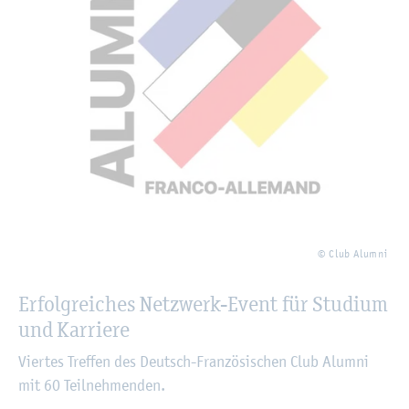
© Club Alum­ni
Er­folg­rei­ches Netz­werk-Event für Stu­di­um
und Kar­rie­re
Vier­tes Tref­fen des Deutsch-Fran­zö­si­schen Club Alum­ni
mit 60 Teil­neh­men­den.