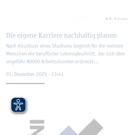
© M. Dress­ler
Die ei­ge­ne Kar­rie­re nach­hal­tig pla­nen
Nach Ab­schluss eines Stu­di­ums be­ginnt für die meis­ten
Men­schen ein be­ruf­li­cher Le­bens­ab­schnitt, der sich über
un­ge­fähr 80000 Ar­beits­stun­den er­streckt…
01. De­zem­ber 2025 - 13:41