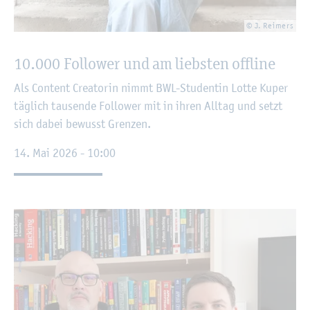
© J. Rei­mers
10.000 Fol­lower und am liebs­ten off­line
Als Con­tent Crea­to­rin nimmt BWL-Stu­den­tin Lotte Kuper
täg­lich tau­sen­de Fol­lower mit in ihren All­tag und setzt
sich dabei be­wusst Gren­zen.
14. Mai 2026 - 10:00