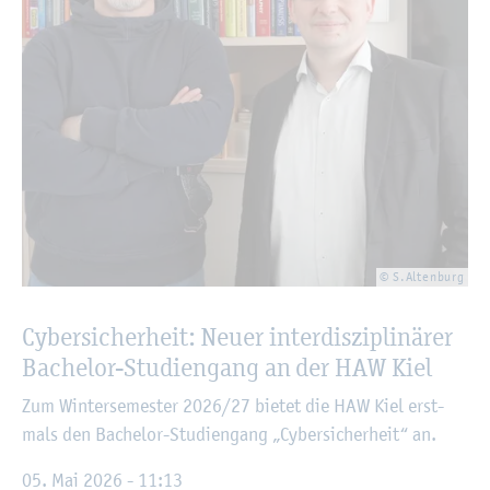
© S.​Altenburg
Cy­ber­si­cher­heit: Neuer in­ter­dis­zi­pli­nä­rer
Ba­che­lor-Stu­di­en­gang an der HAW Kiel
Zum Win­ter­se­mes­ter 2026/27 bie­tet die HAW Kiel erst­
mals den Ba­che­lor-Stu­di­en­gang „Cy­ber­si­cher­heit“ an.
05. Mai 2026 - 11:13