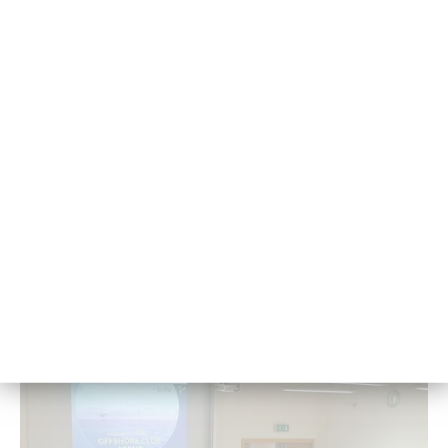
© J. Rohde
Kli­ma­neu­tra­li­tät braucht Tempo: Wis­sen­
schaft dis­ku­tiert Wege zur En­er­gie­zu­kunft
Im Rah­men der Di­gi­ta­len Woche Kiel dis­ku­tier­ten Wis­sen­
schaft­ler der Kie­ler Hoch­schu­len über Zu­kunfts­en­er­gi­en.
14. Mai 2025 - 10:14