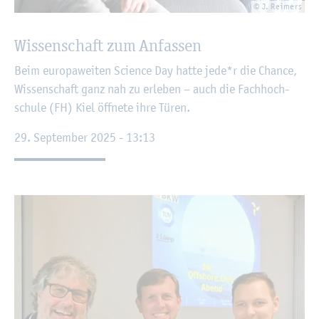
© J. Rei­mers
Wis­sen­schaft zum An­fas­sen
Beim eu­ro­pa­wei­ten Sci­ence Day hatte jede*r die Chan­ce,
Wis­sen­schaft ganz nah zu er­le­ben – auch die Fach­hoch­
schu­le (FH) Kiel öff­ne­te ihre Türen.
29. Sep­tem­ber 2025 - 13:13