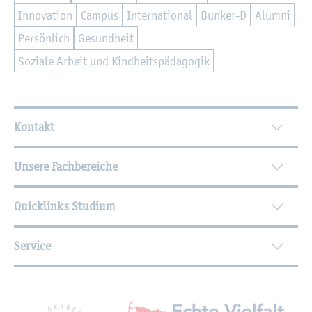
In­no­va­ti­on
Cam­pus
In­ter­na­tio­nal
Bun­ker-D
Alum­ni
Per­sön­lich
Ge­sund­heit
So­zia­le Ar­beit und Kind­heits­päd­ago­gik
Wei­ter­füh­ren­de In­for­ma­tio­nen
Kontakt
Unsere Fachbereiche
Quicklinks Studium
Service
Mit­glied­schaf­ten, Aus­zeich­nun­gen,