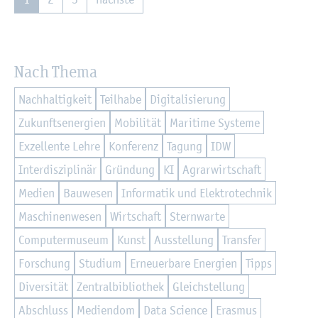
Nach Thema
Nach­hal­tig­keit
Teil­ha­be
Di­gi­ta­li­sie­rung
Zu­kunfts­en­er­gi­en
Mo­bi­li­tät
Ma­ri­ti­me Sys­te­me
Ex­zel­len­te Lehre
Kon­fe­renz
Ta­gung
IDW
In­ter­dis­zi­pli­när
Grün­dung
KI
Agrar­wirt­schaft
Me­di­en
Bau­we­sen
In­for­ma­tik und Elek­tro­tech­nik
Ma­schi­nen­we­sen
Wirt­schaft
Stern­war­te
Com­pu­ter­mu­se­um
Kunst
Aus­stel­lung
Trans­fer
For­schung
Stu­di­um
Er­neu­er­ba­re En­er­gi­en
Tipps
Di­ver­si­tät
Zen­tral­bi­blio­thek
Gleich­stel­lung
Ab­schluss
Me­di­en­dom
Data Sci­ence
Eras­mus