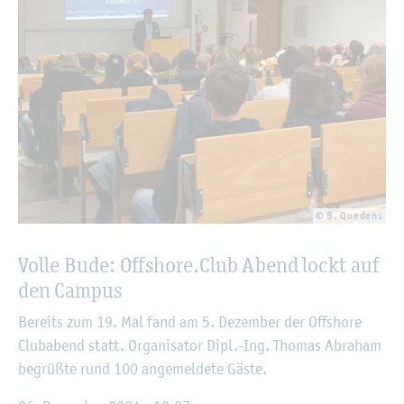
© B. Que­dens
Volle Bude: Off­shore.Club Abend lockt auf
den Cam­pus
Be­reits zum 19. Mal fand am 5. De­zem­ber der Off­shore
Club­abend statt. Or­ga­ni­sa­tor Dipl.-Ing. Tho­mas Abra­ham
be­grü­ß­te rund 100 an­ge­mel­de­te Gäste.