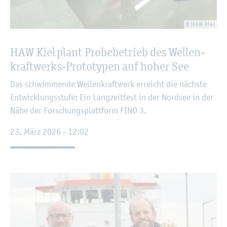
© HAW Kiel
HAW Kiel plant Pro­be­be­trieb des Wel­len­
kraft­werks-Pro­to­ty­pen auf hoher See
Das schwim­men­de Wel­len­kraft­werk er­reicht die nächs­te
Ent­wick­lungs­stu­fe: Ein Lang­zeit­test in der Nord­see in der
Nähe der For­schungs­platt­form FINO 3.
23. März 2026 - 12:02