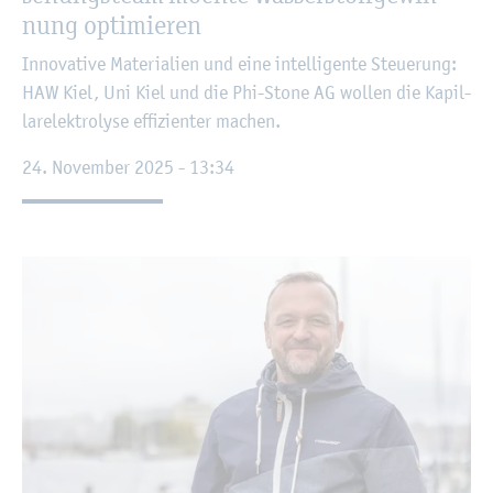
nung op­ti­mie­ren
In­no­va­ti­ve Ma­te­ria­li­en und eine in­tel­li­gen­te Steue­rung:
HAW Kiel, Uni Kiel und die Phi-Stone AG wol­len die Ka­pil­
lar­elek­tro­ly­se ef­fi­zi­en­ter ma­chen.
24. No­vem­ber 2025 - 13:34