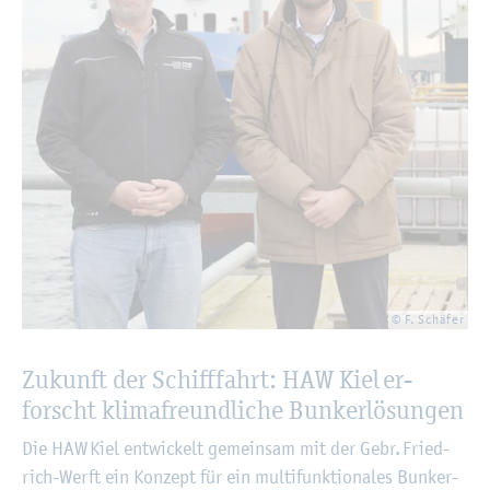
© F. Schä­fer
Zu­kunft der Schiff­fahrt: HAW Kiel er­
forscht kli­ma­freund­li­che Bun­ker­lö­sun­gen
Die HAW Kiel ent­wi­ckelt ge­mein­sam mit der Gebr. Fried­
rich-Werft ein Kon­zept für ein mul­ti­funk­tio­na­les Bun­ker­