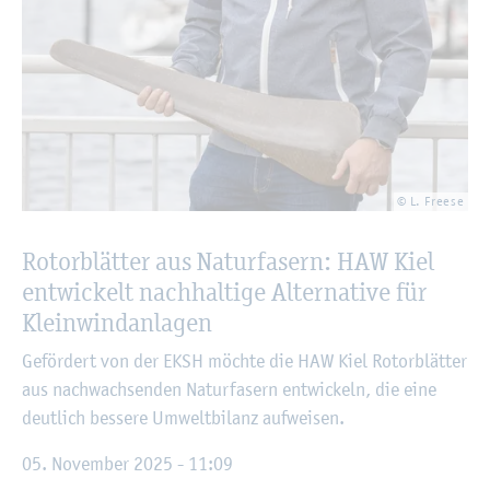
© L. Free­se
Ro­tor­blät­ter aus Na­tur­fa­sern: HAW Kiel
ent­wi­ckelt nach­hal­ti­ge Al­ter­na­ti­ve für
Klein­wind­an­la­gen
Ge­för­dert von der EKSH möch­te die HAW Kiel Ro­tor­blät­ter
aus nach­wach­sen­den Na­tur­fa­sern ent­wi­ckeln, die eine
deut­lich bes­se­re Um­welt­bi­lanz auf­wei­sen.
05. No­vem­ber 2025 - 11:09