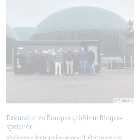
© T. Rohlfs
Ex­kur­si­on zu Eu­ro­pas grö­ß­tem Bio­gas­
spei­cher
Stu­die­ren­de der In­ge­nieur­wis­sen­schaf­ten haben den