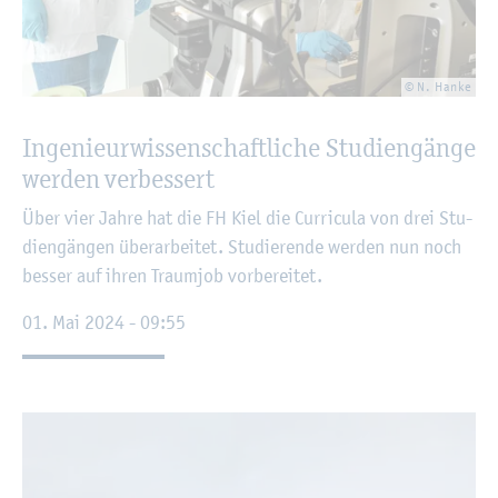
© N. Hanke
In­ge­nieur­wis­sen­schaft­li­che Stu­di­en­gän­ge
wer­den ver­bes­sert
Über vier Jahre hat die FH Kiel die Cur­ri­cu­la von drei Stu­
di­en­gän­gen über­ar­bei­tet. Stu­die­ren­de wer­den nun noch
bes­ser auf ihren Traum­job vor­be­rei­tet.
01. Mai 2024 - 09:55