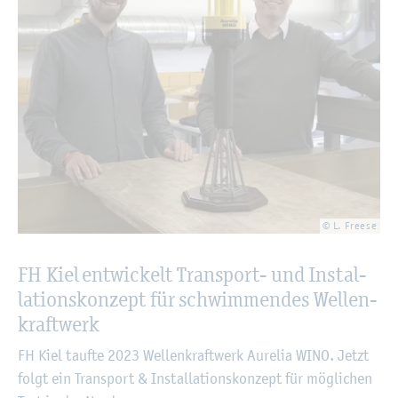
© L. Free­se
FH Kiel ent­wi­ckelt Trans­port- und In­stal­
la­ti­ons­kon­zept für schwim­men­des Wel­len­
kraft­werk
FH Kiel tauf­te 2023 Wel­len­kraft­werk Au­re­lia WINO. Jetzt
folgt ein Trans­port & In­stal­la­ti­ons­kon­zept für mög­li­chen