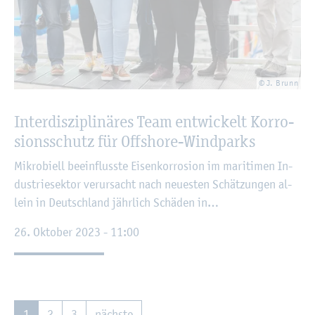
© J. Brunn
In­ter­dis­zi­pli­nä­res Team ent­wi­ckelt Kor­ro­
si­ons­schutz für Off­shore-Wind­parks
Mi­kro­bi­ell be­ein­fluss­te Ei­sen­kor­ro­si­on im ma­ri­ti­men In­
dus­trie­sek­tor ver­ur­sacht nach neu­es­ten Schät­zun­gen al­
lein in Deutsch­land jähr­lich Schä­den in…
26. Ok­to­ber 2023 - 11:00
1
2
3
nächs­te