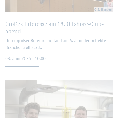
© S. Han­sen
Gro­ßes In­ter­es­se am 18. Off­shore-Club­
abend
Unter gro­ßer Be­tei­li­gung fand am 6. Juni der be­lieb­te
Bran­chen­treff statt.
08. Juni 2024 - 10:00