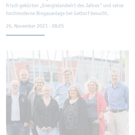
frisch ge­kür­ten „En­er­gie­land­wirt des Jah­res“ und seine
hoch­mo­der­ne Bio­gas­an­la­ge bei Get­torf be­sucht.
26. No­vem­ber 2023 - 08:05