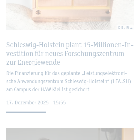
© B. Ritz
Schles­wig-Hol­stein plant 15-Mil­lio­nen-In­
ves­ti­ti­on für neues For­schungs­zen­trum
zur En­er­gie­wen­de
Die Fi­nan­zie­rung für das ge­plan­te „Leis­tungs­elek­tro­ni­
sche An­wen­dungs­zen­trum Schles­wig-Hol­stein“ (LEA.​SH)
am Cam­pus der HAW Kiel ist ge­si­chert
17. De­zem­ber 2025 - 15:55