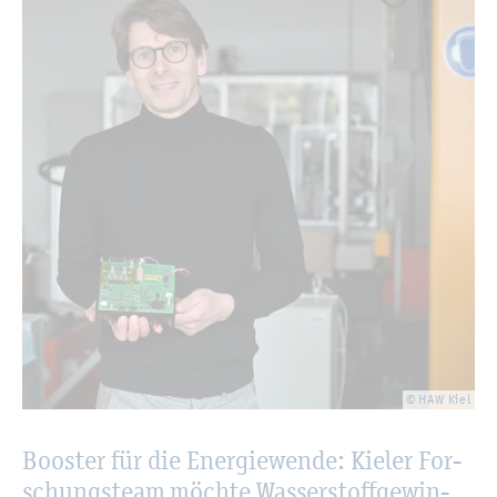
© HAW Kiel
Boos­ter für die En­er­gie­wen­de: Kie­ler For­
schungs­team möch­te Was­ser­stoff­ge­win­