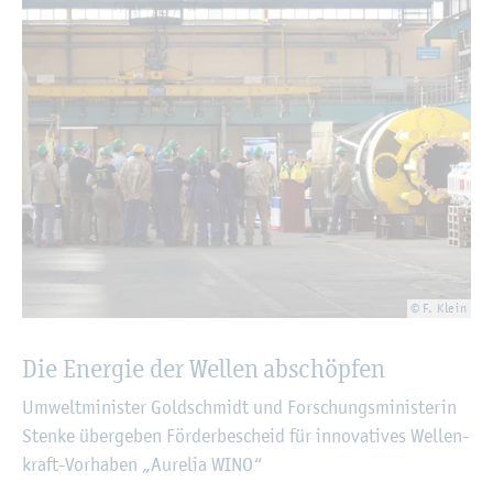
© F. Klein
Die En­er­gie der Wel­len ab­schöp­fen
Um­welt­mi­nis­ter Gold­schmidt und For­schungs­mi­nis­te­rin
Sten­ke über­ge­ben För­der­be­scheid für in­no­va­ti­ves Wel­len­
kraft-Vor­ha­ben „Au­re­lia WINO“