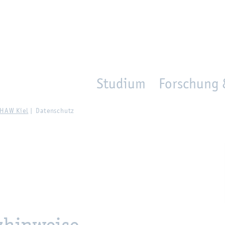
en
Zur Un­ter­na­vi­ga­ti­on sprin­gen
per­son_­se­arch
mo­ve­d_lo­ca­ti­on
Studium
Forschung 
r HAW Kiel
Da­ten­schutz