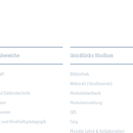
­tio­nen
hbereiche
Quicklinks Studium
aft
Bi­blio­thek
Web­mail (Stu­die­ren­de)
nd Elek­tro­tech­nik
Mo­dul­da­ten­bank
­sen
Mo­du­l­an­mel­dung
­we­sen
QIS
it und Kind­heits­päd­ago­gik
Casy
Mood­le Lehre & Kol­la­bo­ra­ti­on