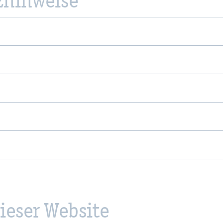
­hin­wei­se
ie­ser Web­site