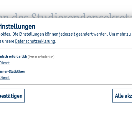
en des Stu­die­ren­den­se­kre­ta
in­stel­lun­gen
o­kies. Die Ein­stel­lun­gen kön­nen je­der­zeit ge­än­dert wer­den.
Um mehr zu e
e un­se­re
Da­ten­schut­z­er­klä­rung
.
nisch erforderlich
(immer erforderlich)
Dienst
cher-Statistiken
Dienst
bestätigen
Alle ak
ür Leh­ren­den­be­fra­gun­gen 