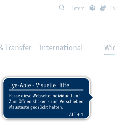
Such­ben
Leich­te Spra­che
Ge­bär­den­spra
In­tern
EN
& Transfer
International
Wir