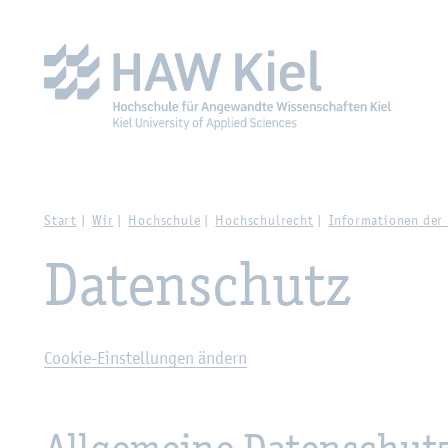
Zur Haupt­na­vi­ga­ti­on sprin­gen
Zum Haupt­in­halt sprin­g
Start
Wir
Hoch­schu­le
Hoch­schul­recht
In­for­ma­tio­nen de
Da­ten­schutz
Coo­kie-Ein­stel­lun­gen än­dern