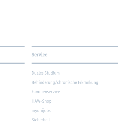
Service
Dua­les Stu­di­um
Be­hin­de­rung/chro­ni­sche Er­kran­kung
Fa­mi­li­en­ser­vice
HAW-Shop
myu­ni­jobs
Si­cher­heit