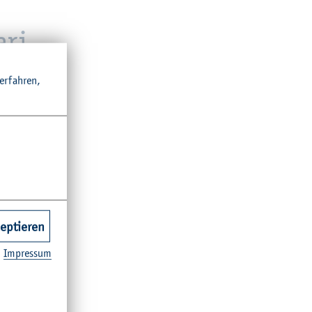
­ri­
r­fah­ren,
zeptieren
Im­pres­sum
des