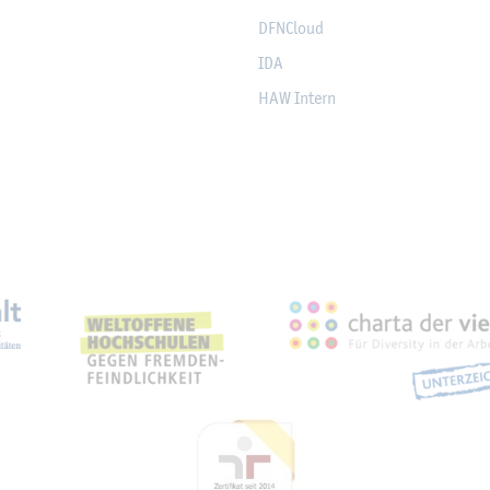
DF­NCloud
IDA
HAW In­tern
eich­nun­gen, Part­ner­schaf­