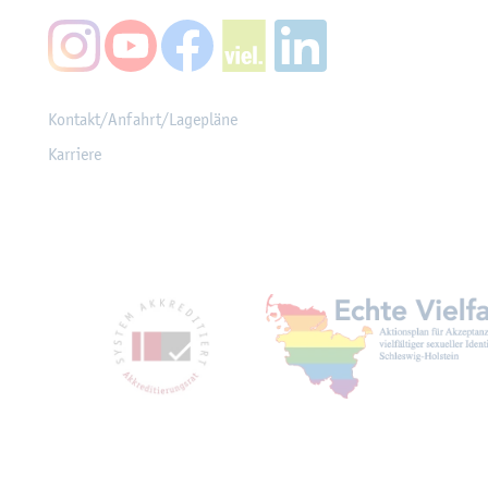
Kon­takt/An­fahrt/La­ge­plä­ne
Kar­rie­re
Mit­glied­schaf­ten, Aus­z