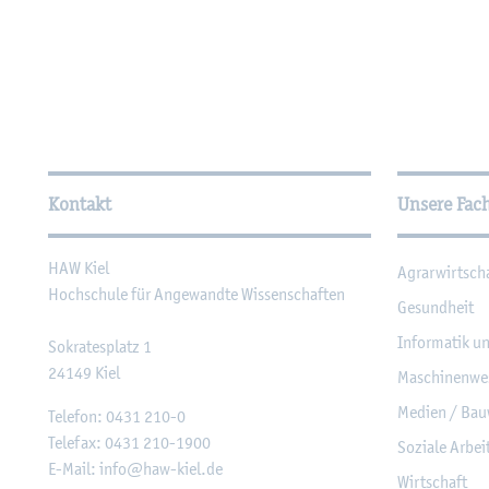
Wei­ter­füh­ren­de In­for­ma
Kontakt
Unsere Fac
HAW Kiel
Agrar­wirt­sch
Hoch­schu­le für An­ge­wand­te Wis­sen­schaf­ten
Ge­sund­heit
In­for­ma­tik u
So­kra­tes­platz 1
24149
Kiel
Ma­schi­nen­we
Me­di­en / Bau
Te­le­fon:
0431 210-0
Te­le­fax:
0431 210-1900
So­zia­le Ar­be
E-Mail:
info@​haw-​kiel.​de
Wirt­schaft