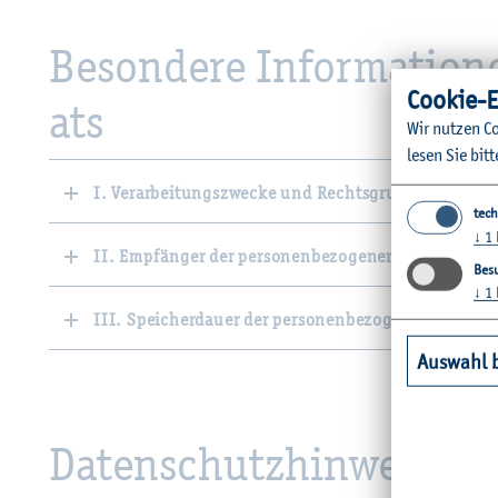
Be­son­de­re In­for­ma­tio­n
Coo­kie-E
ats
Wir nut­zen Co
lesen Sie bitt
I. Verarbeitungszwecke und Rechtsgrundlage
tech
↓
1
II. Empfänger der personenbezogenen Daten
Besu
↓
1
III. Speicherdauer der personenbezogenen Daten
Auswahl 
Da­ten­schutz­hin­wei­se f