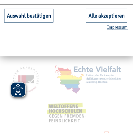
Unsere Fachbereiche
Auswahl bestätigen
Alle akzeptieren
Quicklinks Studium
Im­pres­sum
Service
Mit­glied­schaf­ten, Aus­zeich­nun­gen,