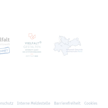
ten
en­schutz
In­ter­ne Mel­de­stel­le
Bar­rie­re­frei­heit
Coo­kies