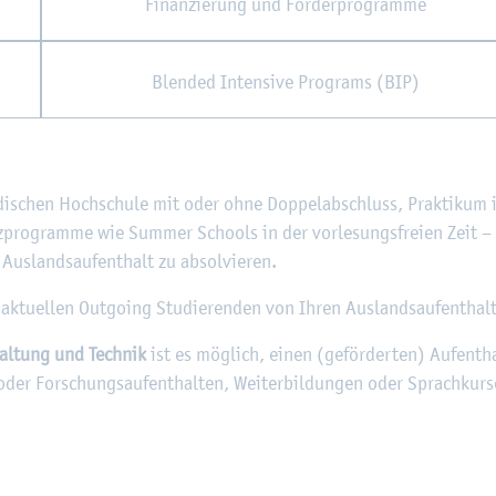
Fi­nan­zie­rung und För­der­pro­gram­me
Blen­ded In­ten­si­ve Pro­grams (BIP)
n­di­schen Hoch­schu­le mit oder ohne Dop­pel­ab­schluss, Prak­ti­kum
rz­pro­gram­me wie Sum­mer Schools in der vor­le­sungs­frei­en Zeit –
us­lands­auf­ent­halt zu ab­sol­vie­ren.
e ak­tu­el­len Out­go­ing Stu­die­ren­den von Ihren Aus­lands­auf­ent­hal­
al­tung und Tech­nik
ist es mög­lich, einen (ge­för­der­ten) Auf­ent­
oder For­schungs­auf­ent­hal­ten, Wei­ter­bil­dun­gen oder Sprach­kur­