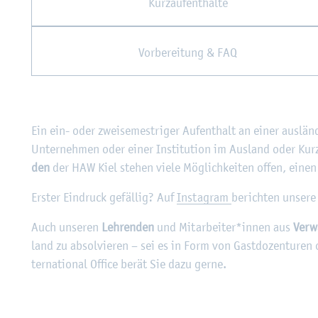
Kurz­auf­ent­hal­te
Vor­be­rei­tung & FAQ
Ein ein- oder zwei­se­mest­ri­ger Auf­ent­halt an einer aus­lä
Un­ter­neh­men oder einer In­sti­tu­ti­on im Aus­land oder Ku
den
der HAW Kiel ste­hen viele Mög­lich­kei­ten offen, einen A
Ers­ter Ein­druck ge­fäl­lig? Auf
In­sta­gram
be­rich­ten un­se­r
Auch un­se­ren
Leh­ren­den
und Mit­ar­bei­ter*innen aus
Ver­w
land zu ab­sol­vie­ren – sei es in Form von Gast­do­zen­tu­ren 
ter­na­tio­nal Of­fice berät Sie dazu gerne.