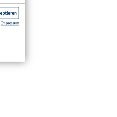
zeptieren
Im­pres­sum