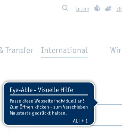
Such­ben
Leich­te Spra­che
Ge­bär­den­spra
In­tern
EN
& Transfer
International
Wir
Kon­takt