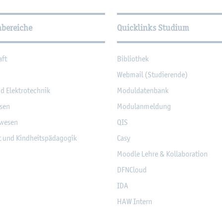
­tio­nen
hbereiche
Quicklinks Studium
aft
Bi­blio­thek
Web­mail (Stu­die­ren­de)
nd Elek­tro­tech­nik
Mo­dul­da­ten­bank
­sen
Mo­du­l­an­mel­dung
­we­sen
QIS
it und Kind­heits­päd­ago­gik
Casy
Mood­le Lehre & Kol­la­bo­ra­ti­on
DF­NCloud
IDA
HAW In­tern