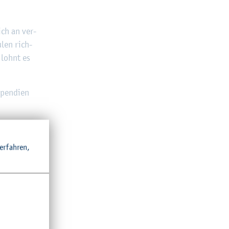
ich an ver­
u­len rich­
 lohnt es
pen­di­en
r­fah­ren,