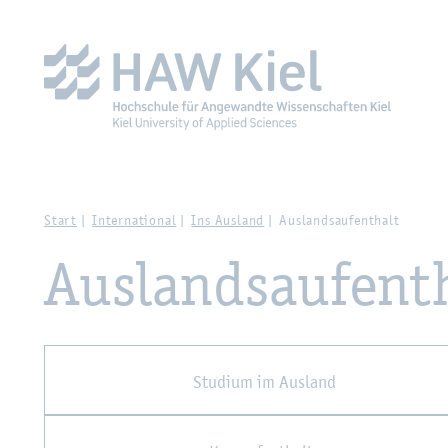
Zur Haupt­na­vi­ga­ti­on sprin­gen
Zum Haupt­in­halt sprin­g
Start
In­ter­na­tio­nal
Ins Aus­land
Aus­lands­auf­ent­halt
Aus­lands­auf­ent­
Stu­di­um im Aus­land