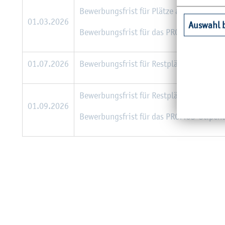
Be­wer­bungs­frist für Plät­ze an eu­ro­päi­sc
01.03.2026
Auswahl 
Be­wer­bungs­frist für das PRO­MOS-Sti­pe
01.07.2026
Be­wer­bungs­frist für Rest­plät­ze an au­ßer­
Be­wer­bungs­frist für Rest­plät­ze an eu­ro­p
01.09.2026
Be­wer­bungs­frist für das PRO­MOS-Sti­pen