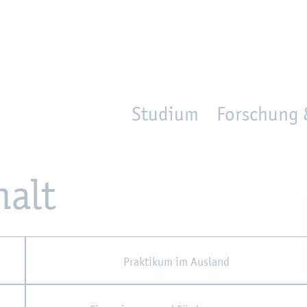
en
Zur Un­ter­na­vi­ga­ti­on sprin­gen
per­son_­se­arch
mo­ve­d_lo­ca­ti­on
Studium
Forschung 
halt
Prak­ti­kum im Aus­land