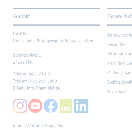
Wei­ter­füh­ren­de In­for­ma
Kontakt
Unsere Fac
HAW Kiel
Agrar­wirt­sch
Hoch­schu­le für An­ge­wand­te Wis­sen­schaf­ten
Ge­sund­heit
In­for­ma­tik u
So­kra­tes­platz 1
24149
Kiel
Ma­schi­nen­we
Me­di­en / Bau
Te­le­fon:
0431 210-0
Te­le­fax:
0431 210-1900
So­zia­le Ar­be
E-Mail:
info@​haw-​kiel.​de
Wirt­schaft
Kon­takt/An­fahrt/La­ge­plä­ne