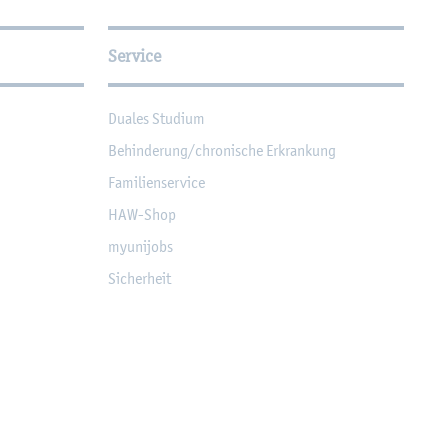
Service
Dua­les Stu­di­um
Be­hin­de­rung/chro­ni­sche Er­kran­kung
Fa­mi­li­en­ser­vice
HAW-Shop
myu­ni­jobs
Si­cher­heit