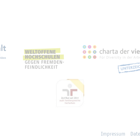
eich­nun­gen, Part­ner­schaf­
Im­pres­sum
Da­t