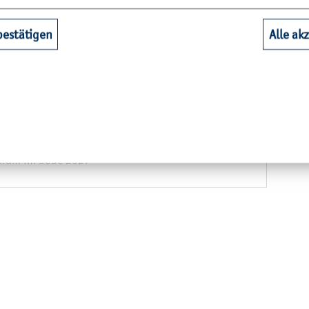
hen Part­ner­hoch­schu­len
bestätigen
Alle ak
n­di­um im WiSe 2026/27
eu­ro­päi­schen Part­ner­hoch­schu­len
äi­schen Part­ner­hoch­schu­len
­di­um im SoSe 2027