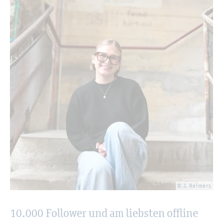
© J. Rei­mers
10.000 Fol­lower und am liebs­ten off­line