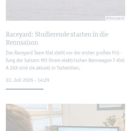
© Raceyard
Raceyard: Stu­die­ren­de star­ten in die
Renn­sai­son
Das Raceyard Team Kiel steht vor der ers­ten gro­ßen Prü­
fung der Sai­son: Mit ihrem elek­tri­schen Renn­wa­gen T-Kiel
A 26X sind sie ak­tu­ell in Tsche­chi­en.
22. Juli 2026 - 14:29