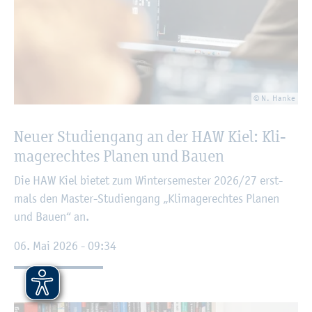
© N. Hanke
Neuer Stu­di­en­gang an der HAW Kiel: Kli­
ma­ge­rech­tes Pla­nen und Bauen
Die HAW Kiel bie­tet zum Win­ter­se­mes­ter 2026/27 erst­
mals den Mas­ter-Stu­di­en­gang „Kli­ma­ge­rech­tes Pla­nen
und Bauen“ an.
06. Mai 2026 - 09:34