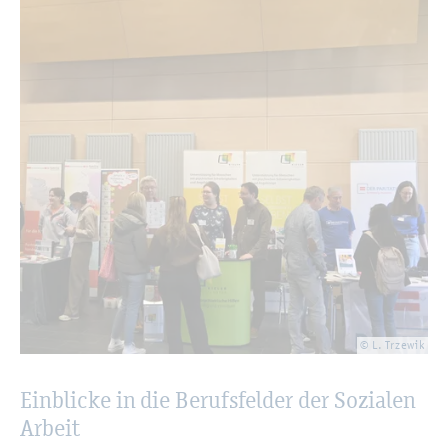
© L. Trze­wik
Ein­bli­cke in die Be­rufs­fel­der der So­zia­len
Ar­beit