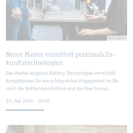
© M. Hanke
Neuer Mas­ter ver­mit­telt pra­xis­nah Zu­
kunfts­tech­no­lo­gi­en
Das Mas­ter-An­ge­bot Batte­ry Tech­no­lo­gies ver­mit­telt
Kom­pe­ten­zen für ein er­folg­rei­ches En­ga­ge­ment im Be­
reich der Bat­te­rie­pro­duk­ti­on und dar­über hin­aus.
23. Mai 2026 - 10:00