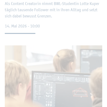
Als Con­tent Crea­to­rin nimmt BWL-Stu­den­tin Lotte Kuper
täg­lich tau­sen­de Fol­lower mit in ihren All­tag und setzt
sich dabei be­wusst Gren­zen.
14. Mai 2026 - 10:00