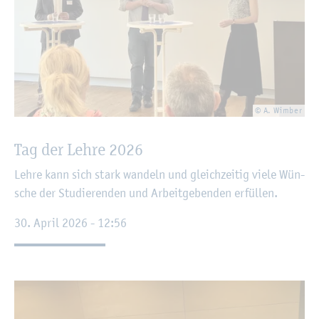
© A. Wim­ber
Tag der Lehre 2026
Lehre kann sich stark wan­deln und gleich­zei­tig viele Wün­
sche der Stu­die­ren­den und Ar­beit­ge­ben­den er­fül­len.
30. April 2026 - 12:56