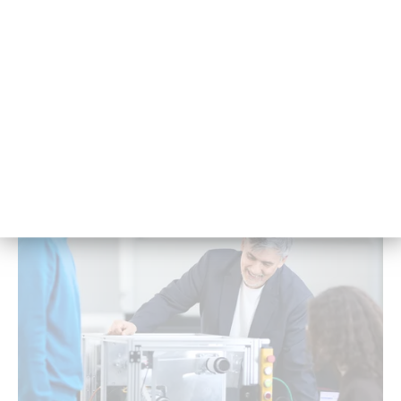
Für ihre Ba­che­lor­ar­beit er­hält HAW-Stu­den­tin Laura
Blume einen Wis­sen­schafts­preis. In ihrer For­schung zeigt
sie, wie Un­ter­neh­men Ver­trau­en ver­spie­len.
28. Mai 2026 - 13:55