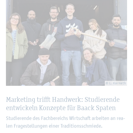
© L. Kar­nath
Mar­ke­ting trifft Hand­werk: Stu­die­ren­de
ent­wi­ckeln Kon­zep­te für Baack Spa­ten
Stu­die­ren­de des Fach­be­reichs Wirt­schaft ar­bei­ten an rea­
len Fra­ge­stel­lun­gen einer Tra­di­ti­ons­schmie­de.