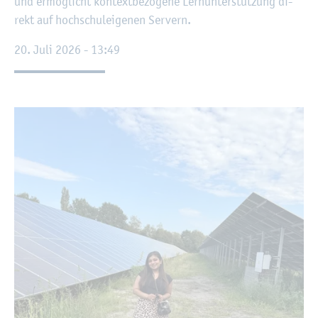
und er­mög­licht kon­text­be­zo­ge­ne Lern­un­ter­stüt­zung di­
rekt auf hoch­schul­ei­ge­nen Ser­vern.
20. Juli 2026 - 13:49