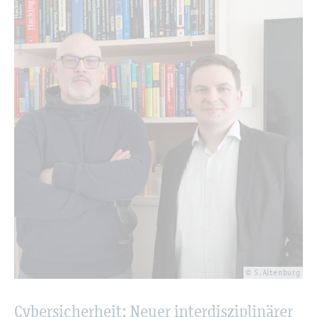
© S.​Altenburg
Cy­ber­si­cher­heit: Neuer in­ter­dis­zi­pli­nä­rer