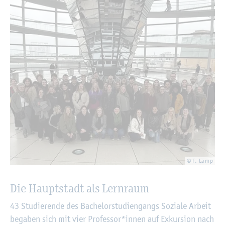
© F. Lamp
Die Haupt­stadt als Lern­raum
43 Stu­die­ren­de des Ba­che­lor­stu­di­en­gangs So­zia­le Ar­beit
be­ga­ben sich mit vier Pro­fes­sor*innen auf Ex­kur­si­on nach