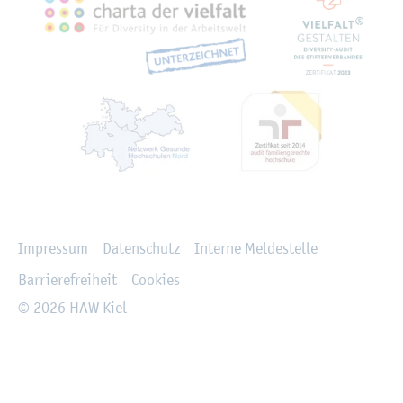
Recht­li­ches
Im­pres­sum
Da­ten­schutz
In­ter­ne Mel­de­stel­le
Bar­rie­re­frei­heit
Coo­kies
© 2026 HAW Kiel