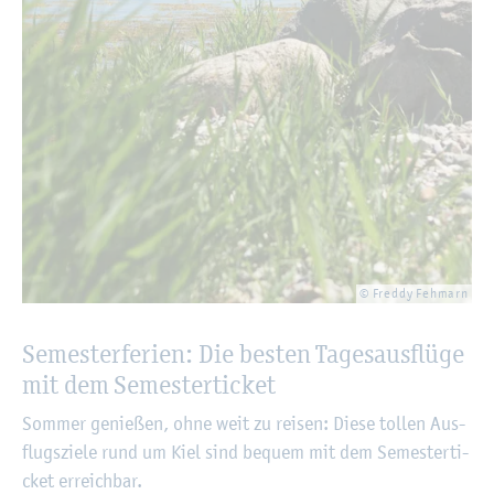
© Fred­dy Feh­marn
Se­mes­ter­fe­ri­en: Die bes­ten Ta­ges­aus­flü­ge
mit dem Se­mes­ter­ti­cket
Som­mer ge­nie­ßen, ohne weit zu rei­sen: Diese tol­len Aus­
flugs­zie­le rund um Kiel sind be­quem mit dem Se­mes­ter­ti­
cket er­reich­bar.