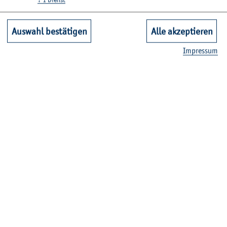
Auswahl bestätigen
Alle akzeptieren
Im­pres­sum
© V. Pas­ter
Aus­ge­zeich­ne­te For­schung zu Blue­wa­
shing