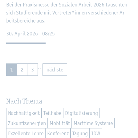
Bei der Pra­xis­mes­se der So­zia­len Ar­beit 2026 tausch­ten
sich Stu­die­ren­de mit Ver­tre­ter*innen ver­schie­de­ner Ar­
beits­be­rei­che aus.
30. April 2026 - 08:25
…
1
2
3
nächs­te
Nach Thema
Nach­hal­tig­keit
Teil­ha­be
Di­gi­ta­li­sie­rung
Zu­kunfts­en­er­gi­en
Mo­bi­li­tät
Ma­ri­ti­me Sys­te­me
Ex­zel­len­te Lehre
Kon­fe­renz
Ta­gung
IDW