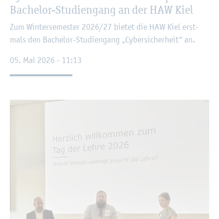
Ba­che­lor-Stu­di­en­gang an der HAW Kiel
Zum Win­ter­se­mes­ter 2026/27 bie­tet die HAW Kiel erst­
mals den Ba­che­lor-Stu­di­en­gang „Cy­ber­si­cher­heit“ an.
05. Mai 2026 - 11:13