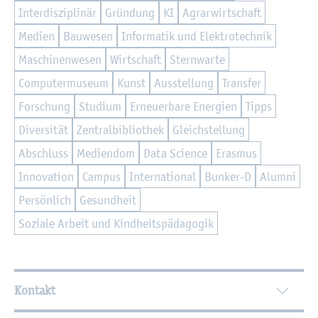
In­ter­dis­zi­pli­när
Grün­dung
KI
Agrar­wirt­schaft
Me­di­en
Bau­we­sen
In­for­ma­tik und Elek­tro­tech­nik
Ma­schi­nen­we­sen
Wirt­schaft
Stern­war­te
Com­pu­ter­mu­se­um
Kunst
Aus­stel­lung
Trans­fer
For­schung
Stu­di­um
Er­neu­er­ba­re En­er­gi­en
Tipps
Di­ver­si­tät
Zen­tral­bi­blio­thek
Gleich­stel­lung
Ab­schluss
Me­di­en­dom
Data Sci­ence
Eras­mus
In­no­va­ti­on
Cam­pus
In­ter­na­tio­nal
Bun­ker-D
Alum­ni
Per­sön­lich
Ge­sund­heit
So­zia­le Ar­beit und Kind­heits­päd­ago­gik
Wei­ter­füh­ren­de In­for­ma­tio­nen
Kontakt