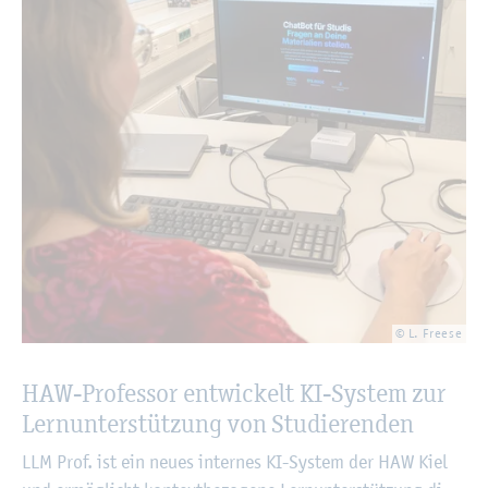
© L. Free­se
HAW-Pro­fes­sor ent­wi­ckelt KI-Sys­tem zur
Lern­un­ter­stüt­zung von Stu­die­ren­den
LLM Prof. ist ein neues in­ter­nes KI-Sys­tem der HAW Kiel