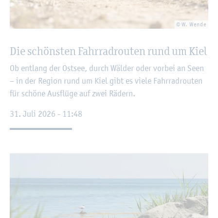
© W. Wende
Die schöns­ten Fahr­rad­rou­ten rund um Kiel
Ob ent­lang der Ost­see, durch Wäl­der oder vor­bei an Seen
– in der Re­gi­on rund um Kiel gibt es viele Fahr­rad­rou­ten
für schö­ne Aus­flü­ge auf zwei Rä­dern.
31. Juli 2026 - 11:48