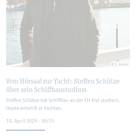
© J. Rohde
Vom Hör­saal zur Yacht: Stef­fen Schüt­ze
über sein Schiff­bau­stu­di­um
Stef­fen Schüt­ze hat Schiff­bau an der FH Kiel stu­diert.
Heute ent­wirft er Yach­ten.
10. April 2025 - 09:15