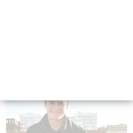
© J. Rohde
Se­gel­lei­den­schaft trifft Schiff­bau­kar­rie­re
Der ehe­ma­li­ge Schiff­bau-Stu­dent To­bi­as Feu­er­herdt über
sei­nen Weg vom Stu­di­um zum Job.
04. Juni 2025 - 08:22