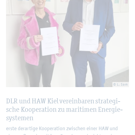
© L. Sam
DLR und HAW Kiel ver­ein­ba­ren stra­te­gi­
sche Ko­ope­ra­ti­on zu ma­ri­ti­men En­er­gie­
sys­te­men
erste der­ar­ti­ge Ko­ope­ra­ti­on zwi­schen einer HAW und