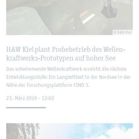
© HAW Kiel
HAW Kiel plant Pro­be­be­trieb des Wel­len­
kraft­werks-Pro­to­ty­pen auf hoher See
Das schwim­men­de Wel­len­kraft­werk er­reicht die nächs­te
Ent­wick­lungs­stu­fe: Ein Lang­zeit­test in der Nord­see in der
Nähe der For­schungs­platt­form FINO 3.
23. März 2026 - 12:02