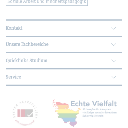
So­zia­le Ar­beit und Kind­heits­päd­ago­gik
Wei­ter­füh­ren­de In­for­ma­tio­nen
Kontakt
Unsere Fachbereiche
Quicklinks Studium
Service
Mit­glied­schaf­ten, Aus­zeich­nun­gen,