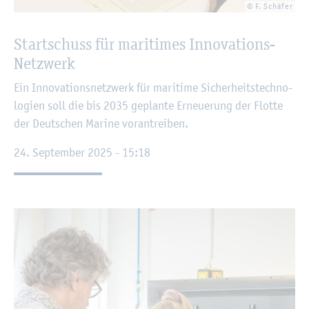
© F. Schä­fer
Start­schuss für ma­ri­ti­mes In­no­va­tions-
Netz­werk
Ein In­no­va­ti­ons­netz­werk für ma­ri­ti­me Si­cher­heits­tech­no­
lo­gi­en soll die bis 2035 ge­plan­te Er­neue­rung der Flot­te
der Deut­schen Ma­ri­ne vor­an­trei­ben.
24. Sep­tem­ber 2025 - 15:18