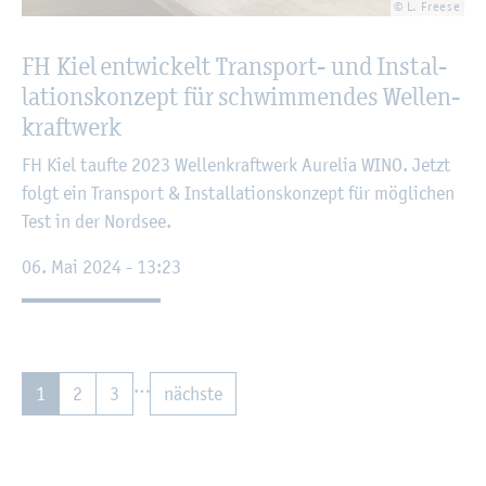
© L. Free­se
FH Kiel ent­wi­ckelt Trans­port- und In­stal­
la­ti­ons­kon­zept für schwim­men­des Wel­len­
kraft­werk
FH Kiel tauf­te 2023 Wel­len­kraft­werk Au­re­lia WINO. Jetzt
folgt ein Trans­port & In­stal­la­ti­ons­kon­zept für mög­li­chen
Test in der Nord­see.
06. Mai 2024 - 13:23
…
1
2
3
nächs­te