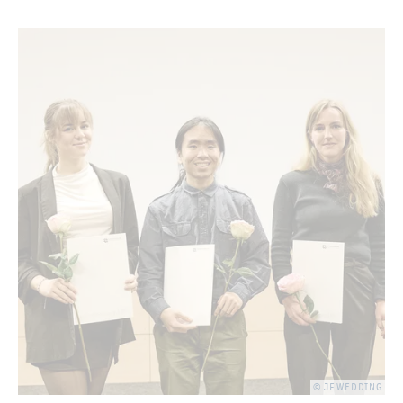
© JF WED­DING