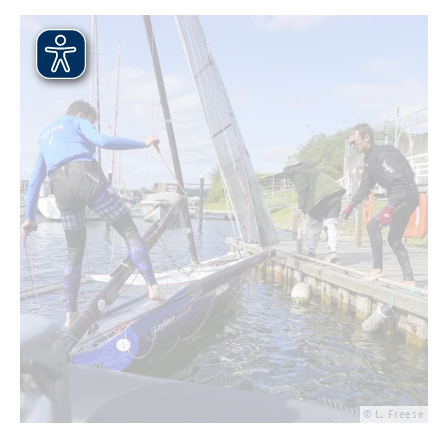
© L. Free­se