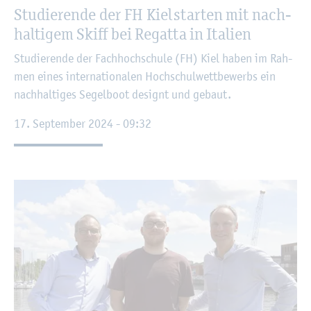
Stu­die­ren­de der FH Kiel star­ten mit nach­
hal­ti­gem Skiff bei Re­gat­ta in Ita­li­en
Stu­die­ren­de der Fach­hoch­schu­le (FH) Kiel haben im Rah­
men eines in­ter­na­tio­na­len Hoch­schul­wett­be­werbs ein
nach­hal­ti­ges Se­gel­boot de­signt und ge­baut.
17. Sep­tem­ber 2024 - 09:32