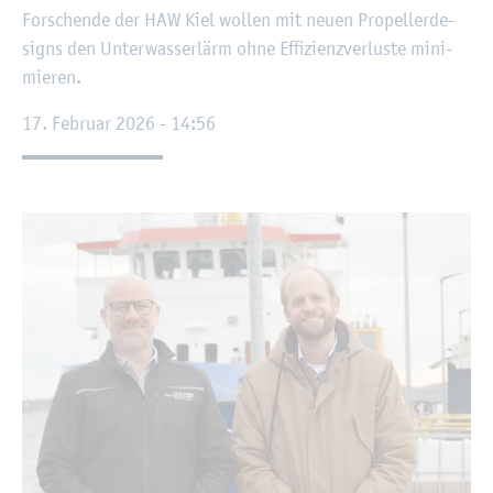
For­schen­de der HAW Kiel wol­len mit neuen Pro­pel­ler­de­
signs den Un­ter­was­ser­lärm ohne Ef­fi­zi­enz­ver­lus­te mi­ni­
mie­ren.
17. Fe­bru­ar 2026 - 14:56