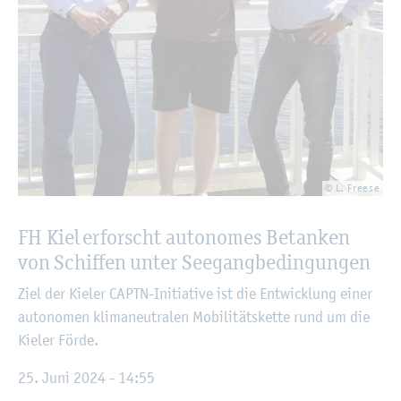
© L. Free­se
FH Kiel er­forscht au­to­no­mes Be­tan­ken
von Schif­fen unter See­gang­be­din­gun­gen
Ziel der Kie­ler CAPTN-In­itia­ti­ve ist die Ent­wick­lung einer
au­to­no­men kli­ma­neu­tra­len Mo­bi­li­täts­ket­te rund um die
Kie­ler Förde.
25. Juni 2024 - 14:55