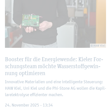
© HAW Kiel
Boos­ter für die En­er­gie­wen­de: Kie­ler For­
schungs­team möch­te Was­ser­stoff­ge­win­
nung op­ti­mie­ren
In­no­va­ti­ve Ma­te­ria­li­en und eine in­tel­li­gen­te Steue­rung:
HAW Kiel, Uni Kiel und die Phi-Stone AG wol­len die Ka­pil­
lar­elek­tro­ly­se ef­fi­zi­en­ter ma­chen.
24. No­vem­ber 2025 - 13:34