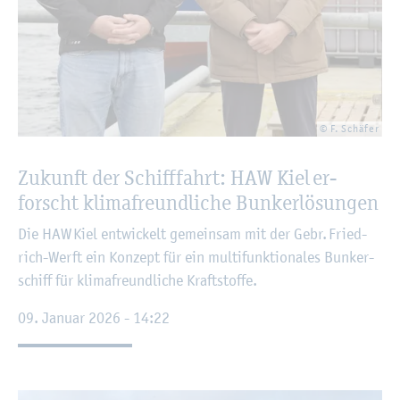
© F. Schä­fer
Zu­kunft der Schiff­fahrt: HAW Kiel er­
forscht kli­ma­freund­li­che Bun­ker­lö­sun­gen
Die HAW Kiel ent­wi­ckelt ge­mein­sam mit der Gebr. Fried­
rich-Werft ein Kon­zept für ein mul­ti­funk­tio­na­les Bun­ker­
schiff für kli­ma­freund­li­che Kraft­stof­fe.
09. Ja­nu­ar 2026 - 14:22