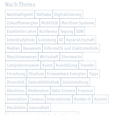
Nach Thema
Nach­hal­tig­keit
Teil­ha­be
Di­gi­ta­li­sie­rung
Zu­kunfts­en­er­gi­en
Mo­bi­li­tät
Ma­ri­ti­me Sys­te­me
Ex­zel­len­te Lehre
Kon­fe­renz
Ta­gung
IDW
In­ter­dis­zi­pli­när
Grün­dung
KI
Agrar­wirt­schaft
Me­di­en
Bau­we­sen
In­for­ma­tik und Elek­tro­tech­nik
Ma­schi­nen­we­sen
Wirt­schaft
Stern­war­te
Com­pu­ter­mu­se­um
Kunst
Aus­stel­lung
Trans­fer
For­schung
Stu­di­um
Er­neu­er­ba­re En­er­gi­en
Tipps
Di­ver­si­tät
Zen­tral­bi­blio­thek
Gleich­stel­lung
Ab­schluss
Me­di­en­dom
Data Sci­ence
Eras­mus
In­no­va­ti­on
Cam­pus
In­ter­na­tio­nal
Bun­ker-D
Alum­ni
Per­sön­lich
Ge­sund­heit