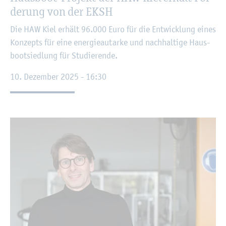
de­rung von der EKSH
Die HAW Kiel er­hält 96.000 Euro für die Ent­wick­lung eines
Kon­zepts für eine en­er­gie­aut­ar­ke und nach­hal­ti­ge Haus­
boot­sied­lung für Stu­die­ren­de.
10. De­zem­ber 2025 - 16:30