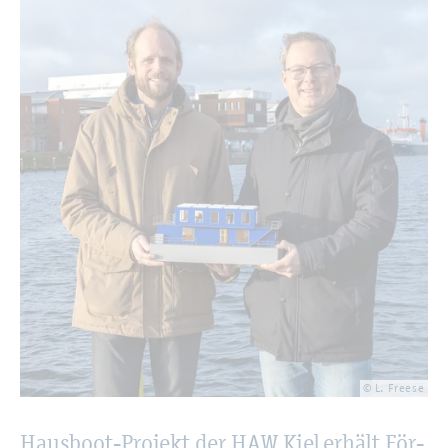
© L. Free­se
Haus­boot-Pro­jekt der HAW Kiel er­hält För­