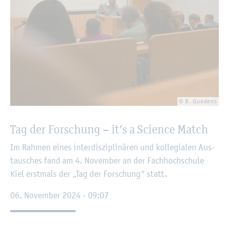
© B. Que­dens
Tag der For­schung – it’s a Sci­ence Match
Im Rah­men eines in­ter­dis­zi­pli­nä­ren und kol­le­gia­len Aus­
tau­sches fand am 4. No­vem­ber an der Fach­hoch­schu­le
Kiel erst­mals der „Tag der For­schung“ statt.
06. No­vem­ber 2024 - 09:07