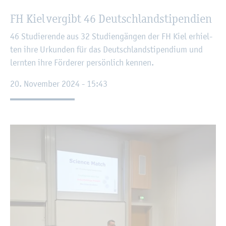
FH Kiel ver­gibt 46 Deutsch­land­sti­pen­di­en
46 Stu­die­ren­de aus 32 Stu­di­en­gän­gen der FH Kiel er­hiel­
ten ihre Ur­kun­den für das Deutsch­land­sti­pen­di­um und
lern­ten ihre För­de­rer per­sön­lich ken­nen.
20. No­vem­ber 2024 - 15:43