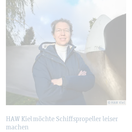
© HAW Kiel
HAW Kiel möch­te Schiffs­pro­pel­ler lei­ser
ma­chen