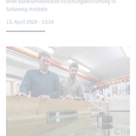
einer au­ßer­uni­ver­si­tä­ren For­schungs­ein­rich­tung in
Schles­wig-Hol­stein
13. April 2026 - 13:16