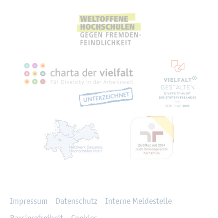
Recht­li­ches
Im­pres­sum
Da­ten­schutz
In­ter­ne Mel­de­stel­le