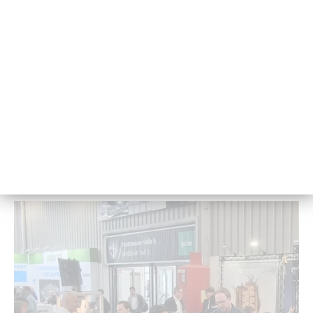
In­sti­tut für Me­cha­tro­nik auf grö­ß­ter in­
ter­na­tio­na­ler Fach­mes­se
Eine De­le­ga­ti­on des Fach­be­reichs In­for­ma­tik und Elek­tro­
tech­nik be­sucht er­neut die in­ter­na­tio­nal grö­ß­te Fach­mes­
se PCIM in Nürn­berg.
29. April 2025 - 10:11