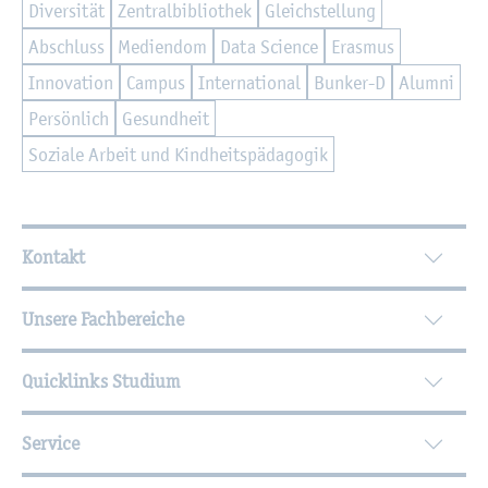
Di­ver­si­tät
Zen­tral­bi­blio­thek
Gleich­stel­lung
Ab­schluss
Me­di­en­dom
Data Sci­ence
Eras­mus
In­no­va­ti­on
Cam­pus
In­ter­na­tio­nal
Bun­ker-D
Alum­ni
Per­sön­lich
Ge­sund­heit
So­zia­le Ar­beit und Kind­heits­päd­ago­gik
Wei­ter­füh­ren­de In­for­ma­tio­nen
Kontakt
Unsere Fachbereiche
Quicklinks Studium
Service