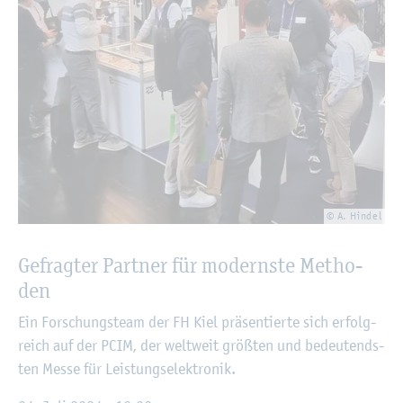
© A. Hin­del
Ge­frag­ter Part­ner für mo­derns­te Me­tho­
den
Ein For­schungs­team der FH Kiel prä­sen­tier­te sich er­folg­
reich auf der PCIM, der welt­weit grö­ß­ten und be­deu­tends­
ten Messe für Leis­tungs­elek­tro­nik.