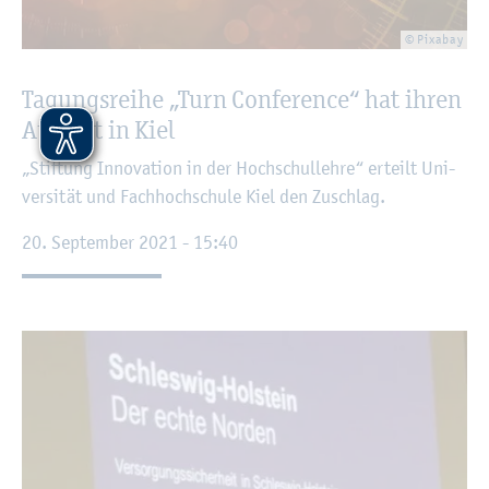
© Pixa­bay
Ta­gungs­rei­he „Turn Con­fe­rence“ hat ihren
Auf­takt in Kiel
„Stif­tung In­no­va­ti­on in der Hoch­schul­leh­re“ er­teilt Uni­
ver­si­tät und Fach­hoch­schu­le Kiel den Zu­schlag.
20. Sep­tem­ber 2021 - 15:40