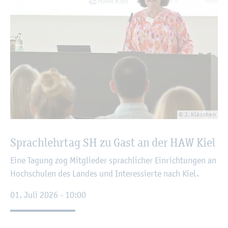
© J. Kläschen
Sprach­lehr­tag SH zu Gast an der HAW Kiel
Eine Ta­gung zog Mit­glie­der sprach­li­cher Ein­rich­tun­gen an
Hoch­schu­len des Lan­des und In­ter­es­sier­te nach Kiel.
01. Juli 2026 - 10:00