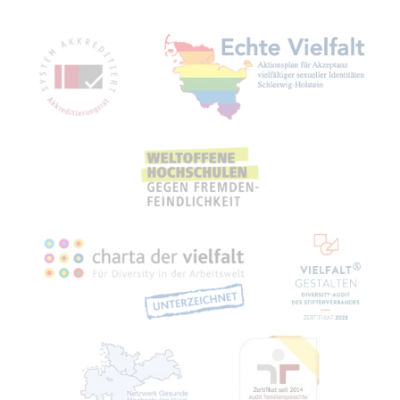
Mit­glied­schaf­ten, Aus­zeich­nun­gen,