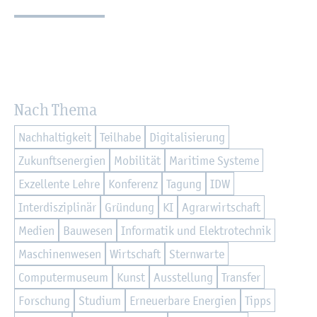
Nach Thema
Nach­hal­tig­keit
Teil­ha­be
Di­gi­ta­li­sie­rung
Zu­kunfts­en­er­gi­en
Mo­bi­li­tät
Ma­ri­ti­me Sys­te­me
Ex­zel­len­te Lehre
Kon­fe­renz
Ta­gung
IDW
In­ter­dis­zi­pli­när
Grün­dung
KI
Agrar­wirt­schaft
Me­di­en
Bau­we­sen
In­for­ma­tik und Elek­tro­tech­nik
Ma­schi­nen­we­sen
Wirt­schaft
Stern­war­te
Com­pu­ter­mu­se­um
Kunst
Aus­stel­lung
Trans­fer
For­schung
Stu­di­um
Er­neu­er­ba­re En­er­gi­en
Tipps