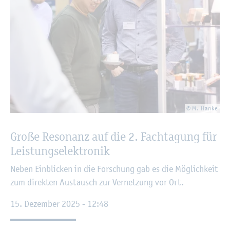
© M. Hanke
Große Re­so­nanz auf die 2. Fach­ta­gung für
Leis­tungs­elek­tro­nik
Neben Ein­bli­cken in die For­schung gab es die Mög­lich­keit
zum di­rek­ten Aus­tausch zur Ver­net­zung vor Ort.
15. De­zem­ber 2025 - 12:48