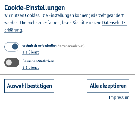
Coo­kie-Ein­stel­lun­gen
Wir nut­zen Coo­kies. Die Ein­stel­lun­gen kön­nen je­der­zeit ge­än­dert
wer­den.
Um mehr zu er­fah­ren, lesen Sie bitte un­se­re
Da­ten­schut­z­
er­klä­rung
.
technisch erforderlich
(immer erforderlich)
↓
1
Dienst
Besucher-Statistiken
↓
1
Dienst
Auswahl bestätigen
Alle akzeptieren
Im­pres­sum
© B. Ritz