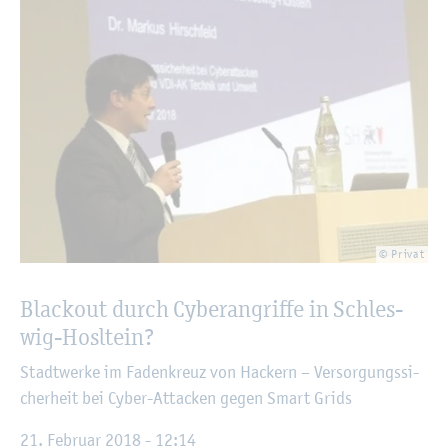
© Pri­vat
Black­out durch Cy­ber­an­grif­fe in Schles­
wig-Hoslt­ein?
Stadt­wer­ke im Fa­den­kreuz von Ha­ckern – Ver­sor­gungs­si­
cher­heit bei Cyber-At­ta­cken gegen Smart Grids
21. Fe­bru­ar 2018 - 12:14