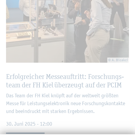
© A. Bi­cak­ci
Er­folg­rei­cher Mes­se­auf­tritt: For­schungs­
team der FH Kiel über­zeugt auf der PCIM
Das Team der FH Kiel knüpft auf der welt­weit grö­ß­ten
Messe für Leis­tungs­elek­tro­nik neue For­schungs­kon­tak­te
und be­ein­druckt mit star­ken Er­geb­nis­sen.
30. Juni 2025 - 12:00