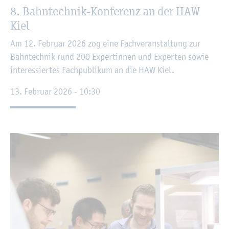
8. Bahn­tech­nik-Kon­fe­renz an der HAW
Kiel
Am 12. Fe­bru­ar 2026 zog eine Fach­ver­an­stal­tung zur
Bahn­tech­nik rund 200 Ex­per­tin­nen und Ex­per­ten sowie
in­ter­es­sier­tes Fach­pu­bli­kum an die HAW Kiel.
13. Fe­bru­ar 2026 - 10:30