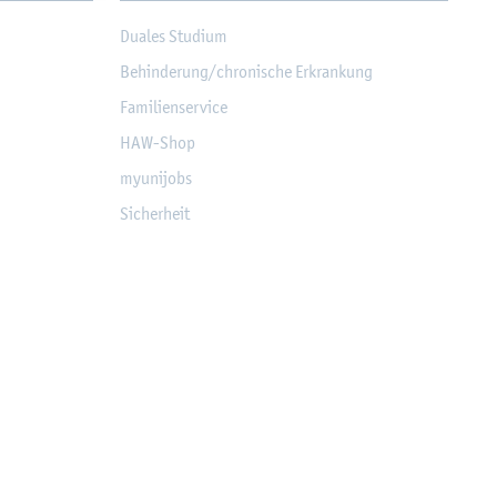
Dua­les Stu­di­um
Be­hin­de­rung/chro­ni­sche Er­kran­kung
Fa­mi­li­en­ser­vice
HAW-Shop
myu­ni­jobs
Si­cher­heit