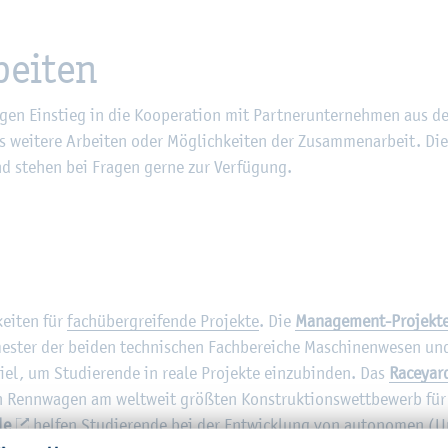
bei­ten
­gen Ein­stieg in die Ko­ope­ra­ti­on mit Part­ner­un­ter­neh­men aus de
s wei­te­re Ar­bei­ten oder Mög­lich­kei­ten der Zu­sam­men­ar­beit. Die
nd ste­hen bei Fra­gen gerne zur Ver­fü­gung.
kei­ten für
fach­über­grei­fen­de Pro­jek­te
. Die
Ma­nage­ment-Pro­jek­t
mes­ter der bei­den tech­ni­schen Fach­be­rei­che Ma­schi­nen­we­sen un
iel, um Stu­die­ren­de in reale Pro­jek­te ein­zu­bin­den. Das
Raceyar
enn­wa­gen am welt­weit grö­ß­ten Kon­struk­ti­ons­wett­be­werb für
le
hel­fen Stu­die­ren­de bei der Ent­wick­lung von au­to­no­men (