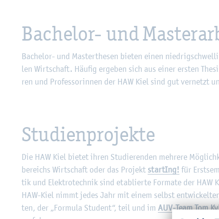
Ba­che­lor- und Mas­ter­ar­
Ba­che­lor- und Mas­ter­the­sen bie­ten einen nied­rig­schwel­li
len Wirt­schaft. Häu­fig er­ge­ben sich aus einer ers­ten The­si
ren und Pro­fes­so­rin­nen der HAW Kiel sind gut ver­netzt u
Stu­di­en­pro­jek­te
Die HAW Kiel bie­tet ihren Stu­die­ren­den meh­re­re Mög­lich­
be­reichs Wirt­schaft oder das Pro­jekt
star­tIng!
für Erst­se­
tik und Elek­tro­tech­nik sind eta­blier­te For­ma­te der HAW K
HAW-Kiel nimmt jedes Jahr mit einem selbst ent­wi­ckel­ten R
ten, der „For­mu­la Stu­dent“, teil und im
AUV-Team Tom Ky