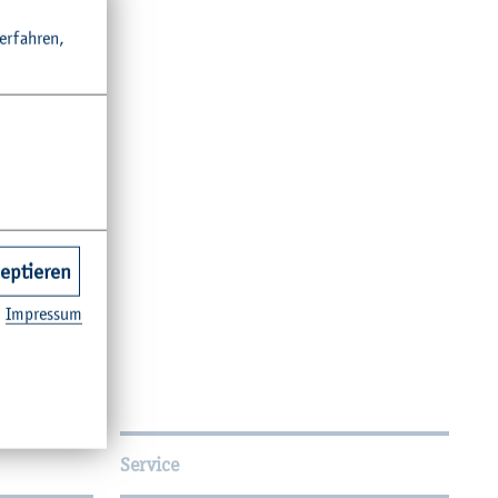
r­fah­ren,
zeptieren
Im­pres­sum
Service