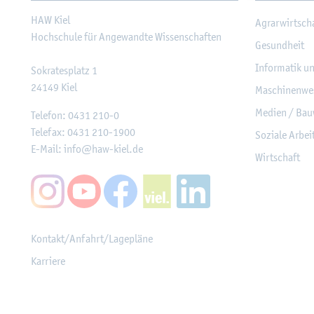
HAW Kiel
Agrar­wirt­sch
Hoch­schu­le für An­ge­wand­te Wis­sen­schaf­ten
Ge­sund­heit
In­for­ma­tik u
So­kra­tes­platz 1
24149
Kiel
Ma­schi­nen­we
Me­di­en / Bau
Te­le­fon:
0431 210-0
Te­le­fax:
0431 210-1900
So­zia­le Ar­be
E-Mail:
info@​haw-​kiel.​de
Wirt­schaft
Kon­takt/An­fahrt/La­ge­plä­ne
Kar­rie­re