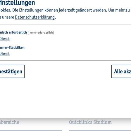
in­stel­lun­gen
o­kies. Die Ein­stel­lun­gen kön­nen je­der­zeit ge­än­dert wer­den.
Um mehr zu e
e un­se­re
Da­ten­schut­z­er­klä­rung
.
nisch erforderlich
(immer erforderlich)
Dienst
cher-Statistiken
Dienst
bestätigen
Alle ak
­tio­nen
hbereiche
Quicklinks Studium