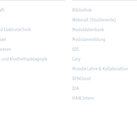
aft
Bi­blio­thek
Web­mail (Stu­die­ren­de)
nd Elek­tro­tech­nik
Mo­dul­da­ten­bank
­sen
Mo­du­l­an­mel­dung
­we­sen
QIS
it und Kind­heits­päd­ago­gik
Casy
Mood­le Lehre & Kol­la­bo­ra­ti­on
DF­NCloud
IDA
HAW In­tern