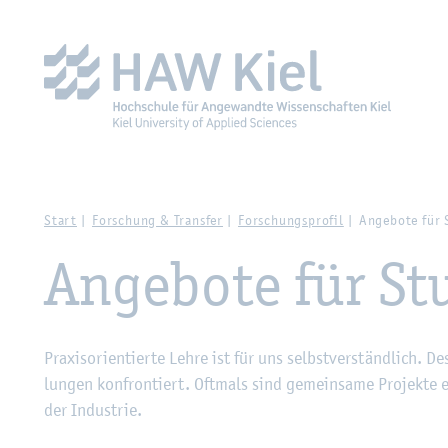
Zur Haupt­na­vi­ga­ti­on sprin­gen
Zum Haupt­in­halt sprin­g
Start
For­schung & Trans­fer
For­schungs­pro­fil
An­ge­bo­te für 
An­ge­bo­te für Stu
Pra­xis­ori­en­tier­te Lehre ist für uns selbst­ver­ständ­lich. D
lun­gen kon­fron­tiert. Oft­mals sind ge­mein­sa­me Pro­jek­te e
der In­dus­trie.