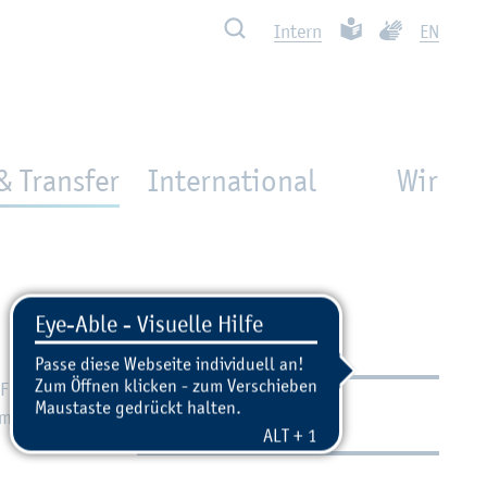
Such­ben
Leich­te Spra­che
Ge­bär­den­spra
In­tern
EN
& Transfer
International
Wir
Fra­ge­stel­
Kon­takt
h­men aus