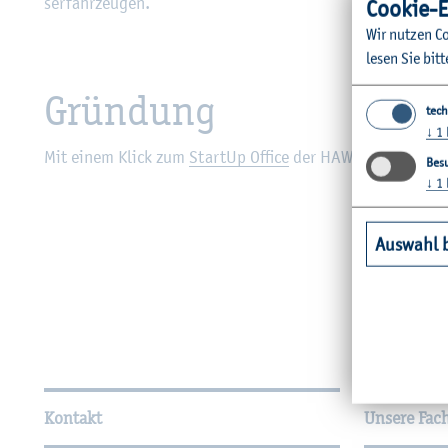
ser­fahr­zeu­gen.
Coo­kie-E
Wir nut­zen Co
lesen Sie bitt
Grün­dung
tech
↓
1
Mit einem Klick zum
Start­Up Of­fice
der HAW Kiel.
Besu
↓
1
Auswahl 
Wei­ter­füh­ren­de In­for­ma
Kontakt
Unsere Fac