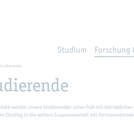
en
Zur Un­ter­na­vi­ga­ti­on sprin­gen
per­son_­se­arch
mo­ve­d_lo­ca­ti­on
Studium
Forschung 
Stu­die­ren­de
­die­ren­de
es­halb wer­den un­se­re Stu­die­ren­den schon früh mit be­trieb­li­chen 
in Ein­stieg in die wei­te­re Zu­sam­men­ar­beit mit Part­ner­un­ter­ne