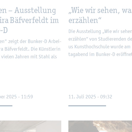
n – Aus­stel­lung
„Wie wir sehen, wa
i­ra Bäf­ver­feldt im
er­zäh­len“
r-D
Die Aus­stel­lung „Wie wir sehe
er­zäh­len“ von Stu­die­ren­den d
n" zeigt der Bun­ker-D Ar­bei­
us Kunst­hoch­schu­le wurde am
ra Bäf­ver­feldt. Die Künst­le­rin
tag­abend im Bun­ker-D er­öff­ne
it vie­len Jah­ren mit Stahl als
ber 2025 - 11:59
11. Juli 2025 - 09:32