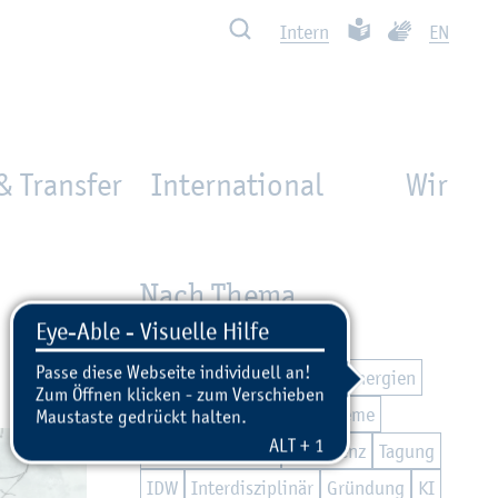
Such­ben
Leich­te Spra­che
Ge­bär­den­spra
In­tern
EN
& Transfer
International
Wir
Nach Thema
Nach­hal­tig­keit
Teil­ha­be
Di­gi­ta­li­sie­rung
Zu­kunfts­en­er­gi­en
Mo­bi­li­tät
Ma­ri­ti­me Sys­te­me
Ex­zel­len­te Lehre
Kon­fe­renz
Ta­gung
IDW
In­ter­dis­zi­pli­när
Grün­dung
KI