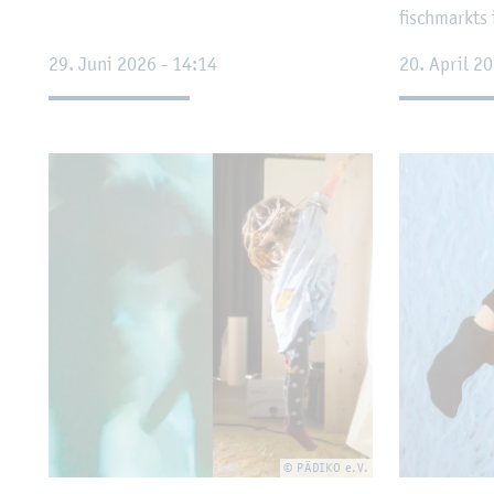
fisch­markts
29. Juni 2026 - 14:14
20. April 2
© PÄ­DI­KO e.V.