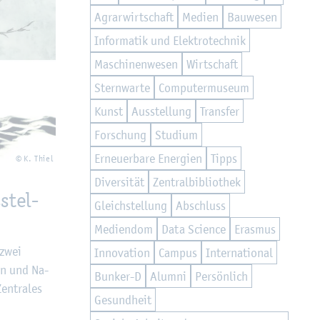
Agrar­wirt­schaft
Me­di­en
Bau­we­sen
In­for­ma­tik und Elek­tro­tech­nik
Ma­schi­nen­we­sen
Wirt­schaft
Stern­war­te
Com­pu­ter­mu­se­um
Kunst
Aus­stel­lung
Trans­fer
For­schung
Stu­di­um
Er­neu­er­ba­re En­er­gi­en
Tipps
© K. Thiel
Di­ver­si­tät
Zen­tral­bi­blio­thek
stel­
Gleich­stel­lung
Ab­schluss
Me­di­en­dom
Data Sci­ence
Eras­mus
 zwei
In­no­va­ti­on
Cam­pus
In­ter­na­tio­nal
ten und Na­
Bun­ker-D
Alum­ni
Per­sön­lich
en­tra­les
Ge­sund­heit