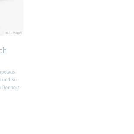
© S. Vogel
ch
­pel­aus­
yk und Su­
m Don­ners­