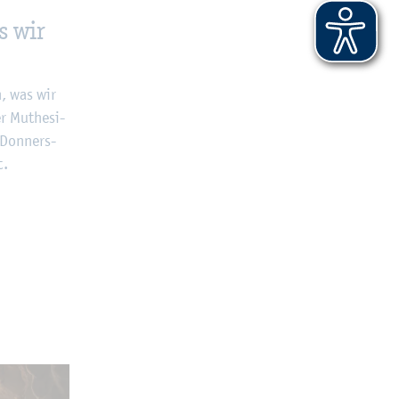
s wir
n, was wir
er Muthe­si­
 Don­ners­
t.