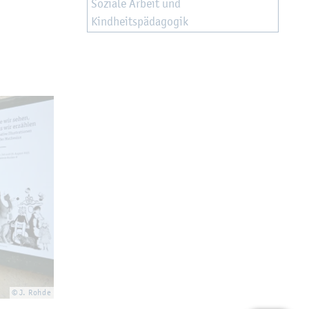
So­zia­le Ar­beit und
Kind­heits­päd­ago­gik
© J. Rohde