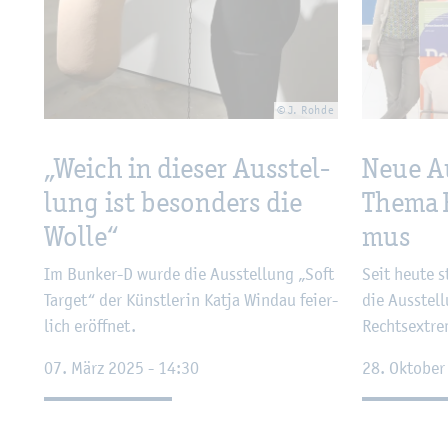
© J. Rohde
„Weich in die­ser Aus­stel­
Neue Au
lung ist be­son­ders die
Thema R
Wolle“
mus
Im Bun­ker-D wurde die Aus­stel­lung „Soft
Seit heute s
Tar­get“ der Künst­le­rin Katja Windau fei­er­
die Aus­stel­
lich er­öff­net.
Rechts­ex­tre
07. März 2025 - 14:30
28. Ok­to­be