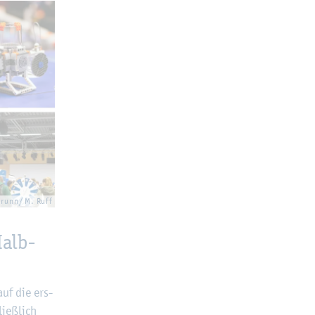
Brunn/ M. Ruff
Halb­
auf die ers­
ie­ß­lich