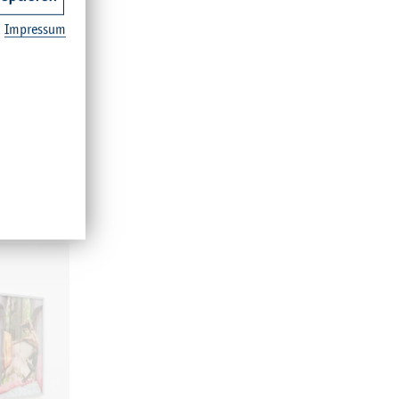
Pra­xis,
Im­pres­sum