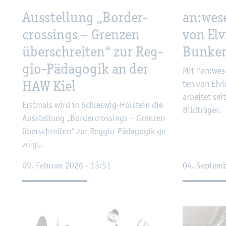
Aus­stel­lung „Bor­der­
an:wese
crossings – Gren­zen
von El­v
über­schrei­ten“ zur Reg­
Bun­ke
gio-Päd­ago­gik an der
Mit "an:wese
HAW Kiel
ten von El­vi­
ar­bei­tet se
Erst­mals wird in Schles­wig-Hol­stein die
Bild­trä­ger.
Aus­stel­lung „Bor­der­crossings – Gren­zen
über­schrei­ten“ zur Reg­gio-Päd­ago­gik ge­
zeigt.
09. Fe­bru­ar 2026 - 13:51
04. Sep­tem­