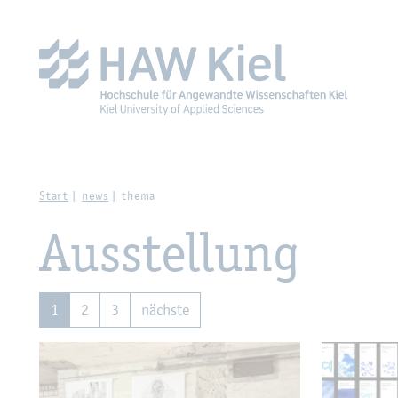
Zur Haupt­na­vi­ga­ti­on sprin­gen
Zum Haupt­in­halt sprin­g
Start
news
thema
Aus­stel­lung
1
2
3
nächs­te