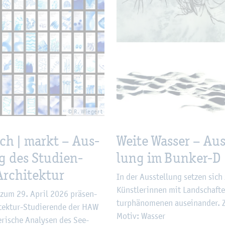
© R. Wie­gert
isch | markt – Aus­
Weite Was­ser – Aus­
g des Stu­di­en­
lung im Bun­ker-D
­chi­tek­tur
In der Aus­stel­lung set­zen sich
Künst­le­rin­nen mit Land­schaf­
zum 29. April 2026 prä­sen­
tur­phä­no­me­nen aus­ein­an­der. Z
i­tek­tur-Stu­die­ren­de der HAW
Motiv: Was­ser
e­ri­sche Ana­ly­sen des See­