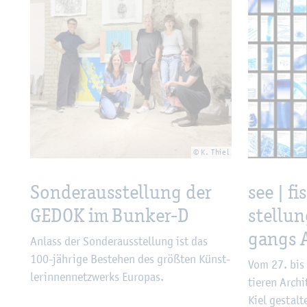
© K. Thiel
Son­der­aus­stel­lung der
see | f
GEDOK im Bun­ker-D
stel­lun
gangs Ar
An­lass der Son­der­aus­stel­lung ist das
100-jäh­ri­ge Be­stehen des grö­ß­ten Künst­
Vom 27. bis 
le­rin­nen­netz­werks Eu­ro­pas.
tie­ren Ar­ch
Kiel ge­stal­t