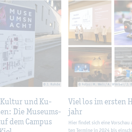
© J. Rohde
© Fotos: M. Wels/ A. Wim­ber/ J. 
Kul­tur und Ku­
Viel los im ers­ten 
ä­ten: Die Mu­se­ums­
jahr
auf dem Cam­pus
Hier fin­det sich eine Vor­schau 
Kiel
ten Ter­mi­ne in 2024 bis ein­schl