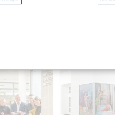
eh­ren.
Mai im Bun­ker-D Ar­bei­ten aus 
Lehre und For­schung
5 - 13:32
08. Mai 2025 - 11:54