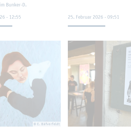
 im Bun­ker-D.
026 - 12:55
25. Fe­bru­ar 2026 - 09:51
© E. Bäf­ver­feldt