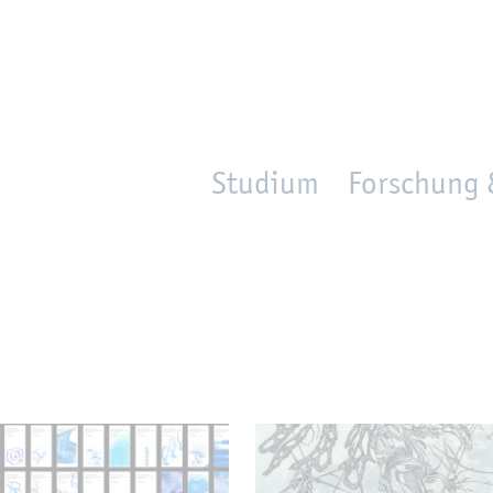
en
Zur Un­ter­na­vi­ga­ti­on sprin­gen
per­son_­se­arch
mo­ve­d_lo­ca­ti­on
Studium
Forschung 