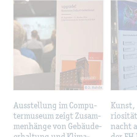
© J. Rohde
Aus­stel­lung im Com­pu­
Kunst, 
ter­mu­se­um zeigt Zu­sam­
rio­si­t
men­hän­ge von Ge­bäu­de­
nacht 
er­hal­tung und Kli­ma­
der FH 