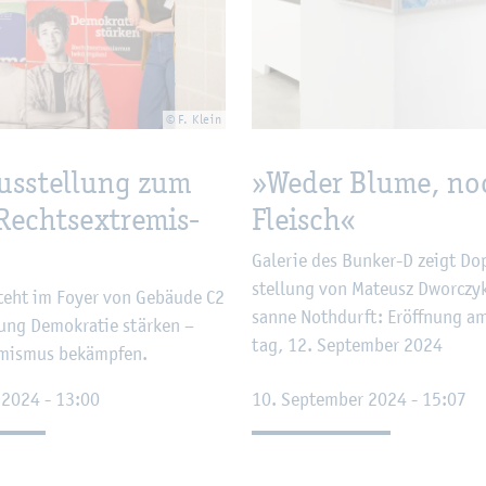
© F. Klein
s­stel­lung zum
»Weder Blume, no
echts­ex­tre­mis­
Fleisch«
Ga­le­rie des Bun­ker-D zeigt Dop
stel­lung von Ma­teusz Dwor­c­z
teht im Foyer von Ge­bäu­de C2
san­ne Noth­durft: Er­öff­nung a
lung De­mo­kra­tie stär­ken –
tag, 12. Sep­tem­ber 2024
­mis­mus be­kämp­fen.
r 2024 - 13:00
10. Sep­tem­ber 2024 - 15:07