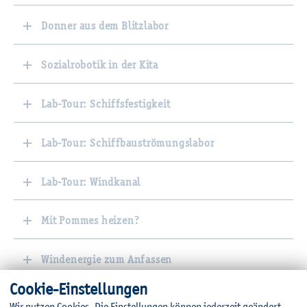
Donner aus dem Blitzlabor
Sozialrobotik in der Kita
Lab-Tour: Schiffsfestigkeit
Lab-Tour: Schiffbauströmungslabor
Lab-Tour: Windkanal
Mit Pommes heizen?
Windenergie zum Anfassen
Coo­kie-Ein­stel­lun­gen
Reise zu den Wurzeln der Informationstechnologie
Wir nut­zen Coo­kies. Die Ein­stel­lun­gen kön­nen je­der­zeit ge­än­dert