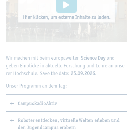
Hier kli­cken, um ex­ter­ne In­hal­te zu laden.
Wir ma­chen mit beim eu­ro­pa­wei­ten
Sci­ence Day
und
geben Ein­bli­cke in ak­tu­el­le For­schung und Lehre an un­se­
rer Hoch­schu­le. Save the date:
25.09.2026
.
Unser Pro­gramm an dem Tag:
CampusRadioAktiv
Roboter entdecken, virtuelle Welten erleben und
den Jugendcampus erobern