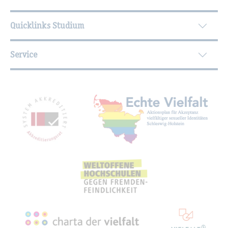
Quicklinks Studium
Service
Mit­glied­schaf­ten, Aus­zeich­nun­gen,