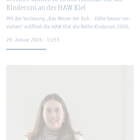
Kin­der­uni an der HAW Kiel
Mit der Vor­le­sung „Das Wesen der Kuh – Kühe bes­ser ver­
ste­hen“ er­öff­net die HAW Kiel die Reihe Kin­der­uni 2026.
29. Ja­nu­ar 2026 - 11:53