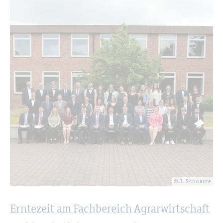
© J. Schwar­ze
Ern­te­zeit am Fach­be­reich Agrar­wirt­schaft