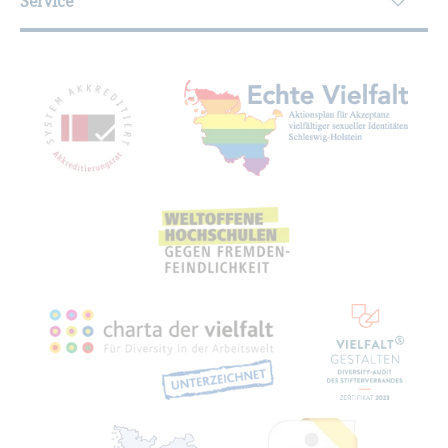
Service
Mit­glied­schaf­ten, Aus­zeich­nun­gen,