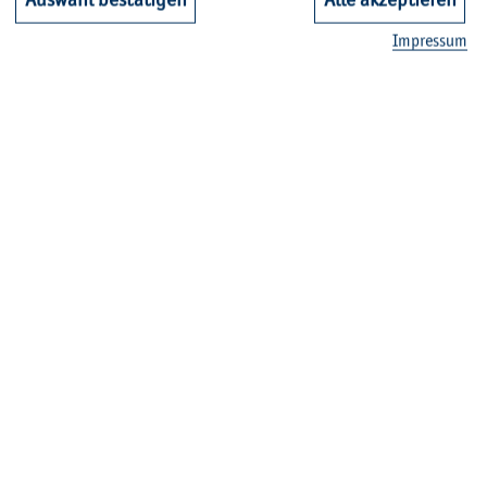
Im­pres­sum
© L. Free­se
Kin­der­uni back in town – HAW Kiel, IPN
Kiel und CAU las­sen be­lieb­tes For­mat wie­
der auf­le­ben
2026 ist es wie­der so weit: Im Rah­men des EU-Pro­jekts
„Sci­ence Comes to Town 2026“ tau­chen junge Ent­de­
cker*innen in die Welt der Wis­sen­schaf­ten ein.