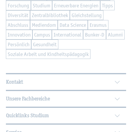
For­schung
Stu­di­um
Er­neu­er­ba­re En­er­gi­en
Tipps
Di­ver­si­tät
Zen­tral­bi­blio­thek
Gleich­stel­lung
Ab­schluss
Me­di­en­dom
Data Sci­ence
Eras­mus
In­no­va­ti­on
Cam­pus
In­ter­na­tio­nal
Bun­ker-D
Alum­ni
Per­sön­lich
Ge­sund­heit
So­zia­le Ar­beit und Kind­heits­päd­ago­gik
Wei­ter­füh­ren­de In­for­ma­tio­nen
Kontakt
Unsere Fachbereiche
Quicklinks Studium