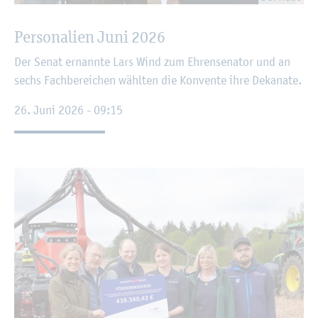
Per­so­na­li­en Juni 2026
Der Senat er­nann­te Lars Wind zum Eh­ren­se­na­tor und an
sechs Fach­be­rei­chen wähl­ten die Kon­ven­te ihre De­ka­na­te.
26. Juni 2026 - 09:15