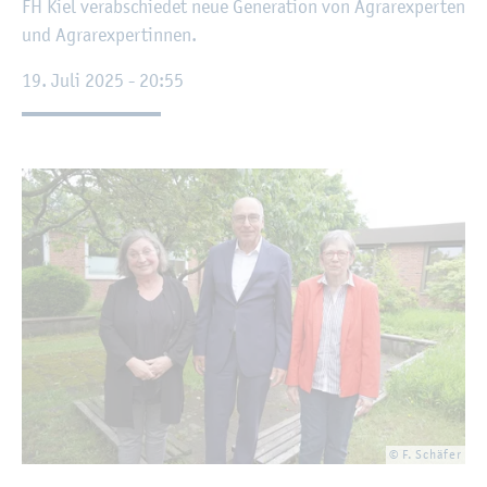
FH Kiel ver­ab­schie­det neue Ge­ne­ra­ti­on von Agrar­ex­per­ten
und Agrar­ex­per­tin­nen.
19. Juli 2025 - 20:55
© F. Schä­fer