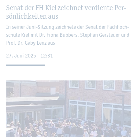
Senat der FH Kiel zeich­net ver­dien­te Per­
sön­lich­kei­ten aus
In sei­ner Juni-Sit­zung zeich­ne­te der Senat der Fach­hoch­
schu­le Kiel mit Dr. Fiona Bubbers, Ste­phan Ger­steu­er und
Prof. Dr. Gaby Lenz aus
27. Juni 2025 - 12:31