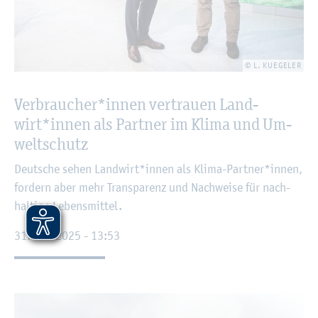
© L. KUE­GE­LER
Ver­brau­cher*innen ver­trau­en Land­
wirt*innen als Part­ner im Klima­ und Um­
welt­schutz
Deut­sche sehen Land­wirt*innen als Klima-Part­ner*innen,
for­dern aber mehr Trans­pa­renz und Nach­wei­se für nach­
hal­ti­ge Le­bens­mit­tel.
31. Juli 2025 - 13:53