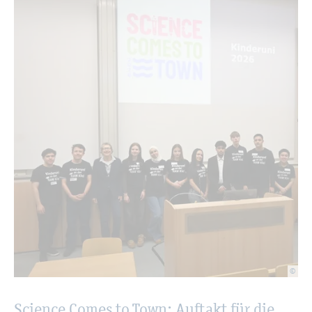
©
Sci­ence Comes to Town: Auf­takt für die