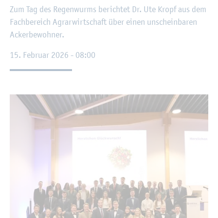
Zum Tag des Re­gen­wurms be­rich­tet Dr. Ute Kropf aus dem
Fach­be­reich Agrar­wirt­schaft über einen un­schein­ba­ren
Acker­be­woh­ner.
15. Fe­bru­ar 2026 - 08:00