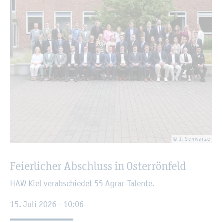
© J. Schwar­ze
Fei­er­li­cher Ab­schluss in Os­ter­rön­feld
HAW Kiel ver­ab­schie­det 55 Agrar-Ta­len­te.
15. Juli 2026 - 10:06