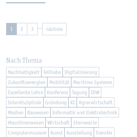
…
1
2
3
nächs­te
Nach Thema
Nach­hal­tig­keit
Teil­ha­be
Di­gi­ta­li­sie­rung
Zu­kunfts­en­er­gi­en
Mo­bi­li­tät
Ma­ri­ti­me Sys­te­me
Ex­zel­len­te Lehre
Kon­fe­renz
Ta­gung
IDW
In­ter­dis­zi­pli­när
Grün­dung
KI
Agrar­wirt­schaft
Me­di­en
Bau­we­sen
In­for­ma­tik und Elek­tro­tech­nik
Ma­schi­nen­we­sen
Wirt­schaft
Stern­war­te
Com­pu­ter­mu­se­um
Kunst
Aus­stel­lung
Trans­fer