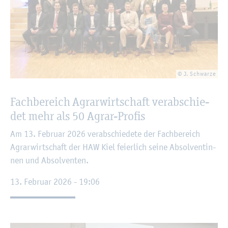
© J. Schwar­ze
Fach­be­reich Agrar­wirt­schaft ver­ab­schie­
det mehr als 50 Agrar-Pro­fis
Am 13. Fe­bru­ar 2026 ver­ab­schie­de­te der Fach­be­reich
Agrar­wirt­schaft der HAW Kiel fei­er­lich seine Ab­sol­ven­tin­
nen und Ab­sol­ven­ten.
13. Fe­bru­ar 2026 - 19:06