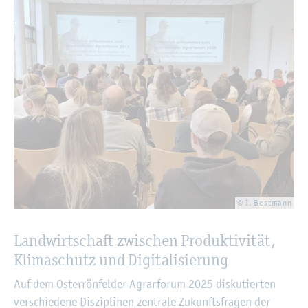
© I. Best­mann
Land­wirt­schaft zwi­schen Pro­duk­ti­vi­tät,
Kli­ma­schutz und Di­gi­ta­li­sie­rung
Auf dem Os­ter­rön­fel­der Agrar­fo­rum 2025 dis­ku­tier­ten
ver­schie­de­ne Dis­zi­pli­nen zen­tra­le Zu­kunfts­fra­gen der