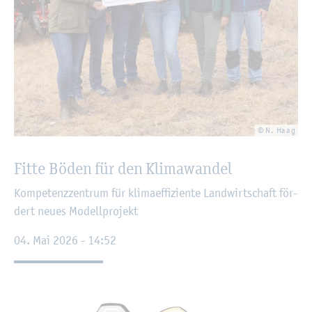
© N. Haag
Fitte Böden für den Kli­ma­wan­del
Kom­pe­tenz­zen­trum für kli­ma­ef­fi­zi­en­te Land­wirt­schaft för­
dert neues Mo­dell­pro­jekt
04. Mai 2026 - 14:52