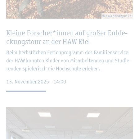
© ewag­bro­zyns­ka
Klei­ne For­scher*innen auf gro­ßer Ent­de­
ckungs­tour an der HAW Kiel
Beim herbst­li­chen Fe­ri­en­pro­gramm des Fa­mi­li­en­ser­vice
der HAW konn­ten Kin­der von Mit­ar­bei­ten­den und Stu­die­
ren­den spie­le­risch die Hoch­schu­le er­le­ben.
13. No­vem­ber 2025 - 14:00