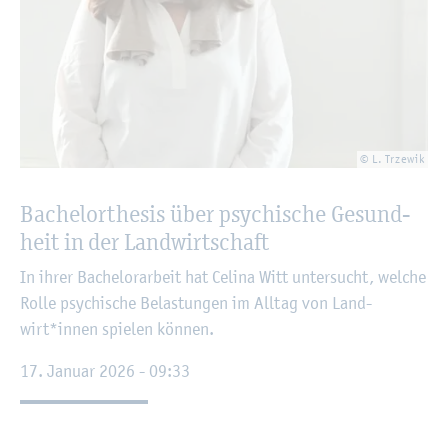
© L. Trze­wik
Ba­che­lor­the­sis über psy­chi­sche Ge­sund­
heit in der Land­wirt­schaft
In ihrer Ba­che­lor­ar­beit hat Ce­li­na Witt un­ter­sucht, wel­che
Rolle psy­chi­sche Be­las­tun­gen im All­tag von Land­
wirt*innen spie­len kön­nen.
17. Ja­nu­ar 2026 - 09:33