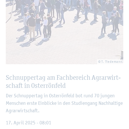
© T. Tie­de­mann
Schnup­per­tag am Fach­be­reich Agrar­wirt­
schaft in Os­ter­rön­feld
Der Schnup­per­tag in Os­ter­rön­feld bot rund 70 jun­gen
Men­schen erste Ein­bli­cke in den Stu­di­en­gang Nach­hal­ti­ge
Agrar­wirt­schaft.
17. April 2025 - 08:01