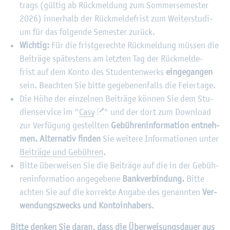
trags (gül­tig ab Rück­mel­dung zum Som­mer­se­mes­ter
2026) in­ner­halb der Rück­mel­de­frist zum Wei­ter­stu­di­
um für das fol­gen­de Se­mes­ter zu­rück.
Wich­tig:
Für die frist­ge­rech­te Rück­mel­dung müs­sen die
Bei­trä­ge spä­tes­tens am letz­ten Tag der Rück­mel­de­
frist auf dem Konto des Stu­den­ten­werks
ein­ge­gan­gen
sein. Be­ach­ten Sie bitte ge­ge­be­nen­falls die Fei­er­ta­ge.
Die Höhe der ein­zel­nen Bei­trä­ge kön­nen Sie dem Stu­
di­en­ser­vice im "
Casy
" und der dort zum Down­load
zur Ver­fü­gung ge­stell­ten
Ge­büh­ren­in­for­ma­ti­on ent­neh­
men. Al­ter­na­tiv fin­den
Sie wei­te­re In­for­ma­tio­nen unter
Bei­trä­ge und Ge­büh­ren
.
Bitte über­wei­sen Sie die Bei­trä­ge auf die in der Ge­büh­
ren­in­for­ma­ti­on an­ge­ge­be­ne
Bank­ver­bin­dung.
Bitte
ach­ten Sie auf die kor­rek­te An­ga­be des ge­nann­ten
Ver­
wen­dungs­zwecks und Kon­to­in­ha­bers
.
Bitte den­ken Sie daran, dass die Über­wei­sungs­dau­er aus