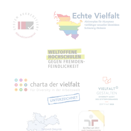
Mit­glied­schaf­ten, Aus­zeich­nun­gen,