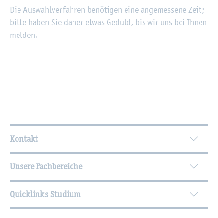
Die Aus­wahl­ver­fah­ren be­nö­ti­gen eine an­ge­mes­se­ne Zeit;
bitte haben Sie daher etwas Ge­duld, bis wir uns bei Ihnen
mel­den.
Wei­ter­füh­ren­de In­for­ma­tio­nen
Kontakt
Unsere Fachbereiche
Quicklinks Studium