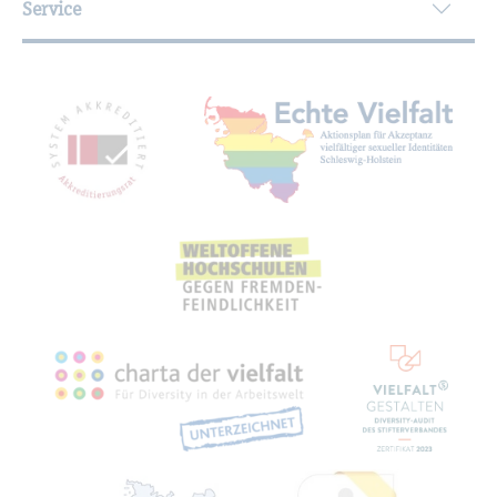
Service
Mit­glied­schaf­ten, Aus­zeich­nun­gen,