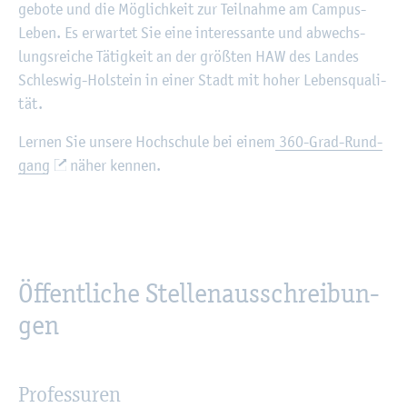
ge­bo­te und die Mög­lich­keit zur Teil­nah­me am Cam­pus-
Leben. Es er­war­tet Sie eine in­ter­es­san­te und ab­wechs­
lungs­rei­che Tä­tig­keit an der grö­ß­ten HAW des Lan­des
Schles­wig-Hol­stein in einer Stadt mit hoher Le­bens­qua­li­
tät.
Ler­nen Sie un­se­re Hoch­schu­le bei einem
360-Grad-Rund­
gang
näher ken­nen.
Öf­fent­li­che Stel­len­aus­schrei­bun­
gen
Professuren