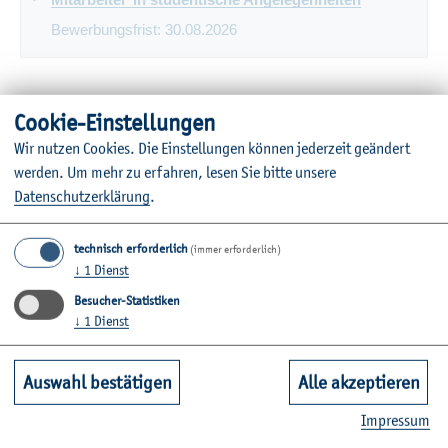
Bewerbungsfrist:
30.08.2026
Auszubildende
Cookie-Einstellungen
Derzeit sind alle unsere Stellen besetzt.
Wir nutzen Cookies. Die Einstellungen können jederzeit geändert
werden.
Um mehr zu erfahren, lesen Sie bitte unsere
Datenschutzerklärung
.
Initiativbewerbungen
Derzeit sind alle unsere Stellen besetzt.
technisch erforderlich
(immer erforderlich)
↓
1
Dienst
Besucher-Statistiken
Hochschulinterne
↓
1
Dienst
Stellenausschreibungen
Auswahl bestätigen
Alle akzeptieren
Mitarbeiter*in für das Sekretariat
Impressum
Bewerbungsfrist:
08.08.2026