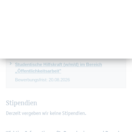
Studentische Hilfskräfte
Studentische Hilfskraft für das Labor für Baustoffe
und Bauwerksdiagnostik
Bewerbungsfrist:
30.11.2026
Studentische Hilfskraft (w/m/d) im Bereich
„Öffentlichkeitsarbeit"
Bewerbungsfrist:
20.08.2026
Stipendien
Derzeit vergeben wir keine Stipendien.