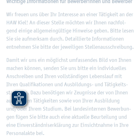
Wich­ti­ge In­for­ma­tio­nen für Be­wer­be­rin­nen und Be­wer­ber
Wir freu­en uns über Ihr In­ter­es­se an einer Tä­tig­keit an der
HAW Kiel! An die­ser Stel­le möch­ten wir Ihnen nach­fol­
gend ei­ni­ge all­ge­mein­gül­ti­ge Hin­wei­se geben. Bitte lesen
Sie sie auf­merk­sam durch. De­tail­lier­te In­for­ma­tio­nen
ent­neh­men Sie bitte der je­wei­li­gen Stel­len­aus­schrei­bung.
Damit wir uns ein mög­lichst um­fas­sen­des Bild von Ihnen
ma­chen kön­nen, sen­den Sie uns bitte ein in­di­vi­du­el­les
An­schrei­ben und Ihren voll­stän­di­gen Le­bens­lauf mit
Ihren Qua­li­fi­ka­tio­nen und Aus­bil­dungs- und Tä­tig­keits­
sta­tio­nen. Dazu be­nö­ti­gen wir Zeug­nis­se der von Ihnen
aus­ge­üb­ten Tä­tig­kei­ten sowie von Ihrer Aus­bil­dung
und/oder Ihrem Stu­di­um. Bei lan­des­in­ter­nen Be­wer­bun­
gen fügen Sie bitte auch eine ak­tu­el­le Be­ur­tei­lung und
eine Ein­ver­ständ­nis­er­klä­rung zur Ein­sicht­nah­me in Ihre
Per­so­nal­ak­te bei.