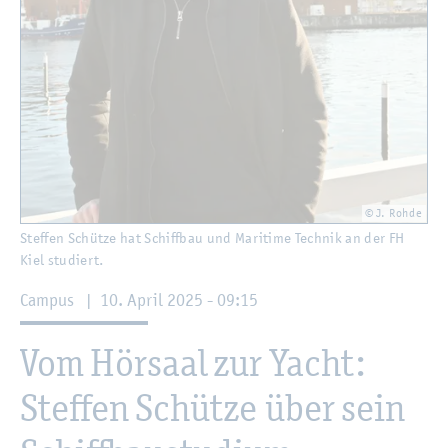
© J. Rohde
Stef­fen Schüt­ze hat Schiff­bau und Ma­ri­ti­me Tech­nik an der FH
Kiel stu­diert.
Cam­pus
|
10. April 2025 - 09:15
Vom Hör­saal zur Yacht:
Stef­fen Schüt­ze über sein