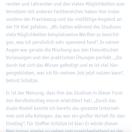
ren­den und Leh­ren­den und den vie­len Mög­lich­kei­ten zum
Ver­net­zen mit an­de­ren Fach­be­rei­chen haben ihm ins­be­
son­de­re der Pra­xis­be­zug und das viel­fäl­ti­ge An­ge­bot an
der FH Kiel ge­fal­len. „Wir hat­ten wäh­rend des Stu­di­ums
viele Mög­lich­kei­ten bei­spiels­wei­se Werf­ten zu be­sich­ti­
gen, was ich per­sön­lich sehr span­nend fand“. In sei­nen
Augen war ge­ra­de die Mi­schung aus den theo­re­ti­schen
Vor­le­sun­gen und den prak­ti­schen Übun­gen per­fekt. „Da­
durch hat sich das Wis­sen ge­fes­tigt und es ist viel hän­
gen­ge­blie­ben, was ich für mei­nen Job jetzt nut­zen kann“,
be­tont Schüt­ze.
Er ist der Mei­nung, dass ihm das Stu­di­um in die­ser Form
den Be­rufs­ein­stieg enorm er­leich­tert hat: „Durch das
duale Mo­dell kann­te ich be­reits das ge­sam­te Un­ter­neh­
men und alle Kol­le­gen, das war ein gro­ßer Vor­teil für den
Ein­stieg“. Für Stef­fen Schüt­ze ist klar: Er würde die­sen
Weg immer wie­der so gehen und pra­xis­be­glei­tend an der