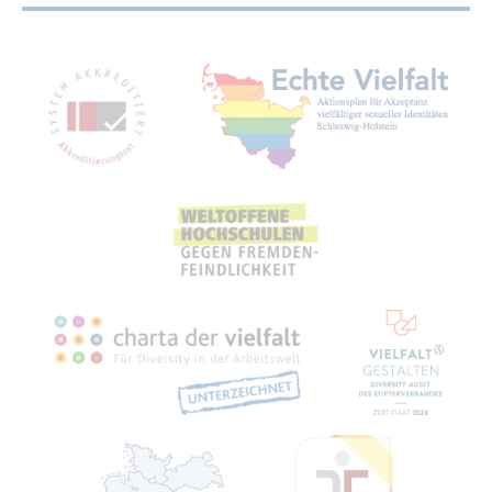
Mit­glied­schaf­ten, Aus­zeich­nun­gen,