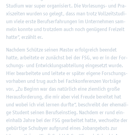
Stu­di­um war super or­ga­ni­siert. Die Vor­le­sungs- und Pra­
xis­zei­ten wur­den so ge­legt, dass man trotz Voll­zeit­stu­di­
um viele erste Be­rufs­er­fah­run­gen im Un­ter­neh­men sam­
meln konn­te und trotz­dem auch noch ge­nü­gend Frei­zeit
hatte“, er­zählt er.
Nach­dem Schüt­ze sei­nen Mas­ter er­folg­reich be­en­det
hatte, ar­bei­te­te er zu­nächst bei der FSG, wo er in der For­
schungs- und Ent­wick­lungs­ab­tei­lung ein­ge­setzt wurde.
Hier be­ar­bei­te­te und lei­te­te er spä­ter ei­ge­ne For­schungs­
vor­ha­ben und trug auch bei Fach­kon­fe­ren­zen Vor­trä­ge
vor. „Zu Be­ginn war das na­tür­lich eine ziem­lich große
Her­aus­for­de­rung, die mir aber viel Freu­de be­rei­tet hat
und wobei ich viel ler­nen durf­te“, be­schreibt der ehe­ma­li­
ge Stu­dent sei­nen Be­rufs­ein­stieg. Nach­dem er rund ein­
ein­halb Jahre bei der FSG ge­ar­bei­tet hatte, wech­sel­te der
ge­bür­ti­ge Schu­by­er auf­grund eines Job­an­ge­bots zur