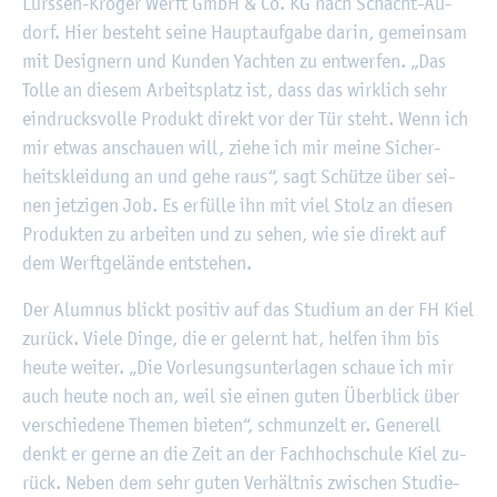
Lürs­sen-Krö­ger Werft GmbH & Co. KG nach Schacht-Au­
dorf. Hier be­steht seine Haupt­auf­ga­be darin, ge­mein­sam
mit De­si­gnern und Kun­den Yach­ten zu ent­wer­fen. „Das
Tolle an die­sem Ar­beits­platz ist, dass das wirk­lich sehr
ein­drucks­vol­le Pro­dukt di­rekt vor der Tür steht. Wenn ich
mir etwas an­schau­en will, ziehe ich mir meine Si­cher­
heits­klei­dung an und gehe raus“, sagt Schüt­ze über sei­
nen jet­zi­gen Job. Es er­fül­le ihn mit viel Stolz an die­sen
Pro­duk­ten zu ar­bei­ten und zu sehen, wie sie di­rekt auf
dem Werft­ge­län­de ent­ste­hen.
Der Alum­nus blickt po­si­tiv auf das Stu­di­um an der FH Kiel
zu­rück. Viele Dinge, die er ge­lernt hat, hel­fen ihm bis
heute wei­ter. „Die Vor­le­sungs­un­ter­la­gen schaue ich mir
auch heute noch an, weil sie einen guten Über­blick über
ver­schie­de­ne The­men bie­ten“, schmun­zelt er. Ge­ne­rell
denkt er gerne an die Zeit an der Fach­hoch­schu­le Kiel zu­
rück. Neben dem sehr guten Ver­hält­nis zwi­schen Stu­die­