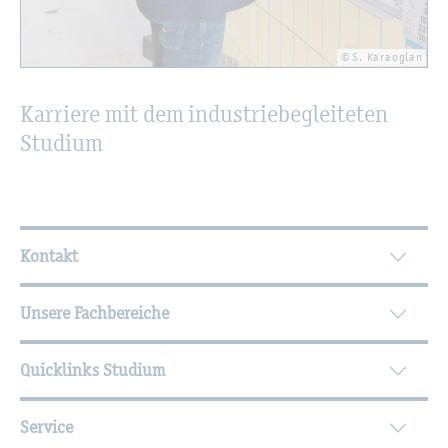
© S. Ka­rao­g­lan
Kar­rie­re mit dem in­dus­trie­be­glei­te­ten
Stu­di­um
Wei­ter­füh­ren­de In­for­ma­tio­nen
Kontakt
Unsere Fachbereiche
Quicklinks Studium
Service