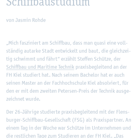
Schiff­bau­stu­di­um
von Jas­min Rohde
©
Fach­hoch­schu­le Kiel
„Mich fas­zi­niert am Schiff­bau, dass man quasi eine voll­
stän­dig aut­ar­ke Stadt ent­wi­ckelt und baut, die gleich­zei­
tig schwimmt und fährt“ er­zählt Stef­fen Schüt­ze, der
Schiff­bau und Ma­ri­ti­me Tech­nik
pra­xis­be­glei­tend an der
FH Kiel stu­diert hat. Nach sei­nem Ba­che­lor hat er auch
sei­nen Mas­ter an der Fach­hoch­schu­le Kiel ab­sol­viert, für
den er mit dem zwei­ten Pe­ter­sen-Preis der Tech­nik aus­ge­
zeich­net wurde.
Der 26-Jäh­ri­ge stu­dier­te pra­xis­be­glei­tend mit der Flens­
bur­ger-Schiff­bau-Ge­sell­schaft (FSG) als Pra­xis­part­ner. An
einem Tag in der Woche war Schüt­ze im Un­ter­neh­men und
die rest­li­chen Tage zum Stu­die­ren an der FH Kiel. „Das