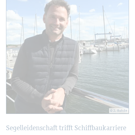
© J. Rohde
Se­gel­lei­den­schaft trifft Schiff­bau­kar­rie­re