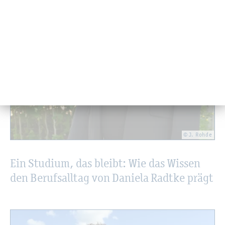
© J. Rohde
Ein Stu­di­um, das bleibt: Wie das Wis­sen
den Be­rufs­all­tag von Da­nie­la Rad­tke prägt