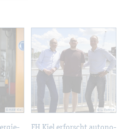
© HAW Kiel
© L. Free­se
er­gie­
FH Kiel er­forscht au­to­no­