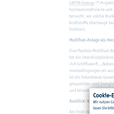
CAPTN‑En­er­gy
‑Pro­jekts
hoch­au­to­ma­ti­sier­te un
ter­sucht, wo sol­che Bun­k
Kraft­stof­fe über­haupt be
li­mi­tiert.
Mul­ti­fu­el-An­la­ge als H
Eine fle­xi­ble Mul­ti­fu­el
tet ein in­ter­dis­zi­pli­nä
rich Schiffs­werft. „Neben d
men­be­din­gun­gen als auch 
ist ein be­last­ba­res Ge­sa
gie­spei­cher‑ und En­er­gie
und kli­ma­freund­li­che­ren 
Coo­kie-E
Aus­blick: Vom Kon­zept z
Wir nut­zen Co
lesen Sie bitt
Am Ende des auf drei Jahre 