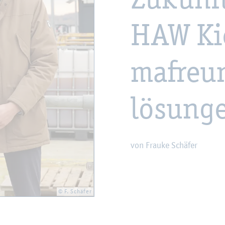
HAW Kiel
ma­freun
lö­sun­g
von Frau­ke Schä­fer
© F. Schä­fer