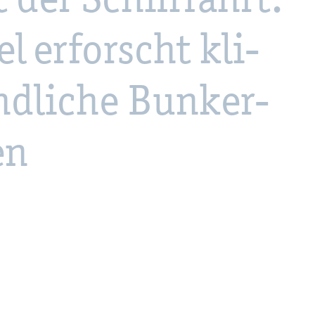
 er­forscht kli­
d­li­che Bun­ker­
en