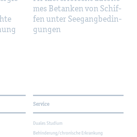
mes Be­tan­ken von Schif­
­te
fen unter See­gang­be­din­
­nung
gun­gen
Service
Dua­les Stu­di­um
Be­hin­de­rung/chro­ni­sche Er­kran­kung