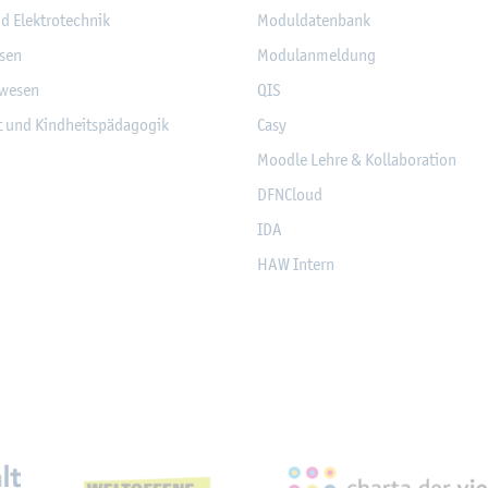
nd Elek­tro­tech­nik
Mo­dul­da­ten­bank
­sen
Mo­du­l­an­mel­dung
­we­sen
QIS
it und Kind­heits­päd­ago­gik
Casy
Mood­le Lehre & Kol­la­bo­ra­ti­on
DF­NCloud
IDA
HAW In­tern
eich­nun­gen, Part­ner­schaf­