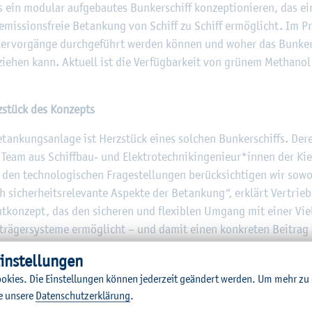
 ein mo­du­lar auf­ge­bau­tes Bun­ker­schiff kon­zep­tio­nie­ren, das eine
d emis­si­ons­freie Be­tan­kung von Schiff zu Schiff er­mög­licht. Im 
er­vor­gän­ge durch­ge­führt wer­den kön­nen und woher das Bun­ker­s
­zie­hen kann. Ak­tu­ell ist die Ver­füg­bar­keit von grü­nem Me­tha­nol
erz­stück des Kon­zepts
‑Be­tan­kungs­an­la­ge ist Herz­stück eines sol­chen Bun­ker­schiffs. Der
­res Team aus Schiff­bau‑ und Elek­tro­tech­nik­in­ge­nieur*innen der Kie
en tech­no­lo­gi­schen Fra­ge­stel­lun­gen be­rück­sich­ti­gen wir so­w
si­cher­heits­re­le­van­te As­pek­te der Be­tan­kung“, er­klärt Ver­trieb
mt­kon­zept, das den si­che­ren und fle­xi­blen Um­gang mit einer Viel­za
­trä­ger­sys­te­me er­mög­licht – und damit einen kon­kre­ten Bei­trag 
Schiff­fahrt leis­tet.“
in­stel­lun­gen
um Pro­to­ty­pen
o­kies. Die Ein­stel­lun­gen kön­nen je­der­zeit ge­än­dert wer­den.
Um mehr zu e
e un­se­re
Da­ten­schut­z­er­klä­rung
.
an­ge­leg­ten Pro­jekts soll ein ers­ter Kon­zept­ent­wurf für das Mul