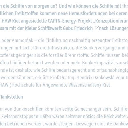
©
Fach­hoch­schu­le Kiel
­ben die Schif­fe von mor­gen an? Und wie kön­nen die Schif­fe mit i
eund­li­chen Treib­stof­fen kom­men neue Her­aus­for­de­run­gen bei dere
r HAW Kiel an­ge­sie­del­te CAPTN‑En­er­gy‑Pro­jekt „Kon­zep­tio­nie­
n­sam mit der
Kie­ler Schiffs­werft Gebr. Fried­rich
nach Lö­sun­ge
 oder Am­mo­ni­ak – die Ein­füh­rung nach­hal­tig er­zeug­ter Treib­stof
run­gen mit sich, für die In­fra­struk­tur, die Bun­ker­vor­gän­ge und d
stof­fe ist ge­rin­ger als die fos­si­ler Brenn­stof­fe. Schif­fe müs­sen 
of­fen häu­fi­ger be­tankt wer­den oder mehr Bun­ker­ka­pa­zi­tät vor­se
en­de ist des­halb, wie Schif­fe be­darfs­ge­recht und orts­un­ab­hän­gig
t wer­den kön­nen“, er­klärt Prof. Dr.-Ing. Hen­drik Dan­kow­ski vom In
 HAW (Hoch­schu­le für An­ge­wand­te Wis­sen­schaf­ten) Kiel.
 Tank­stel­len
Form von Bun­ker­schif­fen könn­ten echte Game­chan­ger sein. Schif­f
. Zwi­schen­stopps in Häfen wären sel­te­ner nötig; die Reich­wei­te 
of­fen be­trie­ben wer­den, würde stei­gen. Des­we­gen möch­te Dan­k