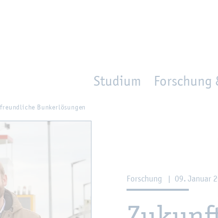
en
Zur Un­ter­na­vi­ga­ti­on sprin­gen
per­son_­se­arch
mo­ve­d_lo­ca­ti­on
Studium
Forschung 
freund­li­che Bun­ker­lö­sun­gen
For­schung
|
09. Ja­nu­ar 
Zu­kunft