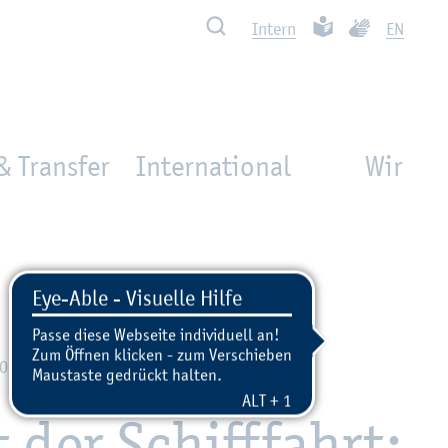
Such­ben
Leich­te Spra­che
Ge­bär­den­spra
In­tern
EN
& Transfer
International
Wir
2026 - 14:22
 der Schiff­fahrt: