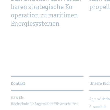
ba­ren stra­te­gi­sche Ko­
pro­pel­
ope­ra­ti­on zu ma­ri­ti­men
En­er­gie­sys­te­men
Wei­ter­füh­ren­de In­for­ma
Kontakt
Unsere Fac
HAW Kiel
Agrar­wirt­sch
Hoch­schu­le für An­ge­wand­te Wis­sen­schaf­ten
Ge­sund­heit