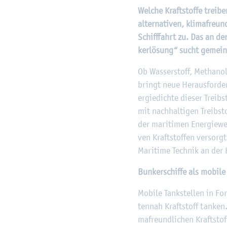
Wel­che Kraft­stof­fe trei
al­ter­na­ti­ven, kli­ma­fr
Schiff­fahrt zu. Das an de
ker­lö­sung“ sucht ge­mei
Ob Was­ser­stoff, Me­tha­nol
bringt neue Her­aus­for­de­
er­gie­dich­te die­ser Treib­
mit nach­hal­ti­gen Treib­st
der ma­ri­ti­men En­er­gie­w
ven Kraft­stof­fen ver­sorg
Ma­ri­ti­me Tech­nik an der
Bun­ker­schif­fe als mo­bi­le
Mo­bi­le Tank­stel­len in 
ten­nah Kraft­stoff tan­ken
ma­freund­li­chen Kraft­st