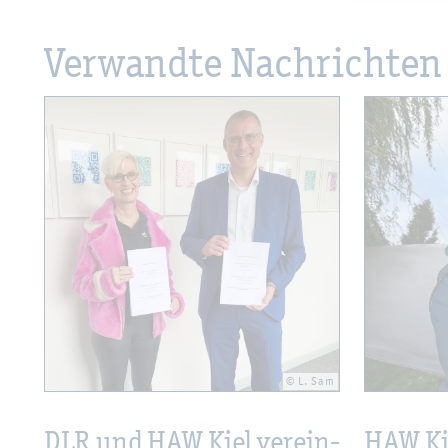
Ver­wand­te Nach­rich­ten
© L. Sam
DLR und HAW Kiel ver­ein­
HAW Kie