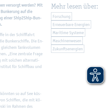
Mehr lesen über:
hnen ver­sorgt wer­den? Mit
n Bun­ke­rung auf die
For­schung
rung einer Ship2­Ship‑Bun­
n.
Er­neu­er­ba­re En­er­gi­en
Ma­ri­ti­me Sys­te­me
­fe in der Schiff­fahrt
Ma­schi­nen­we­sen
ie Bun­ker­schif­fe. Die En­
bei glei­chem Tank­vo­lu­men
Zu­kunfts­en­er­gi­en
­hen. „Eine zen­tra­le Frage
 mit sol­chen al­ter­na­ti­
­sti­tut für Schiff­bau und
e könn­ten so auf See küs­
von Schif­fen, die mit kli­
ow­ski im Rah­men des