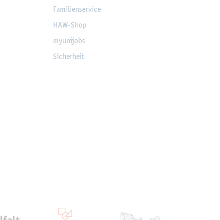
Fa­mi­li­en­ser­vice
HAW-Shop
myu­ni­jobs
Si­cher­heit
ten