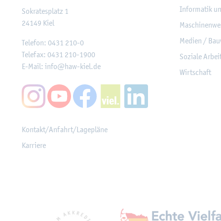
In­for­ma­tik u
So­kra­tes­platz 1
24149
Kiel
Ma­schi­nen­we
Me­di­en / Bau
Te­le­fon:
0431 210-0
Te­le­fax:
0431 210-1900
So­zia­le Ar­be
E-Mail:
info@​haw-​kiel.​de
Wirt­schaft
Kon­takt/An­fahrt/La­ge­plä­ne
Kar­rie­re
Mit­glied­schaf­ten, Aus­z