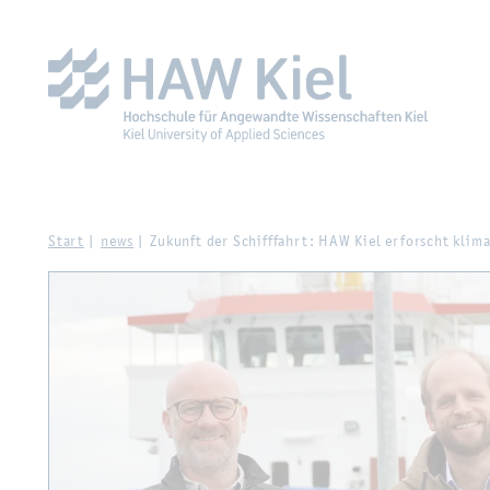
Zur Haupt­na­vi­ga­ti­on sprin­gen
Zum Haupt­in­halt sprin­g
Start
news
Zu­kunft der Schiff­fahrt: HAW Kiel er­forscht kli­ma­