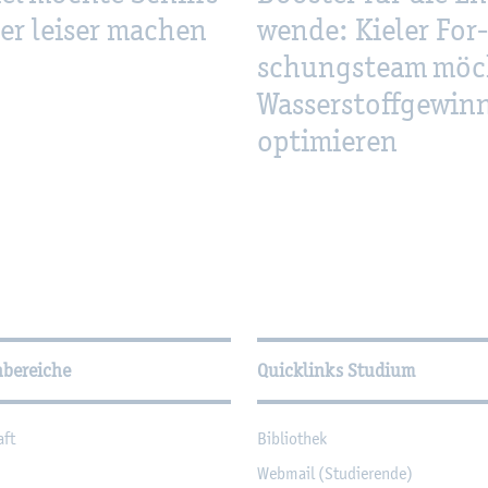
ler lei­ser ma­chen
wen­de: Kie­ler For­
schungs­team möch
Was­ser­stoff­ge­win
op­ti­mie­ren
­tio­nen
hbereiche
Quicklinks Studium
aft
Bi­blio­thek
Web­mail (Stu­die­ren­de)