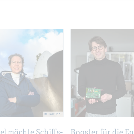
© HAW Kiel
l möch­te Schiffs­
Boos­ter für die En­