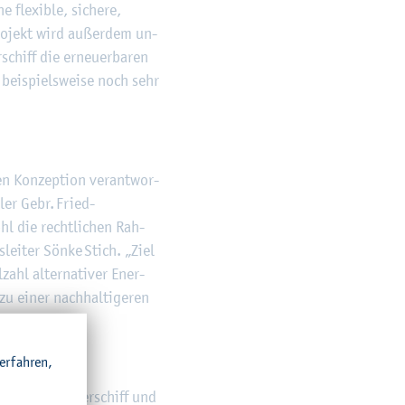
 fle­xi­ble, si­che­re,
Pro­jekt wird au­ßer­dem un­
chiff die er­neu­er­ba­ren
 bei­spiels­wei­se noch sehr
en Kon­zep­ti­on ver­ant­wor­
­ler Gebr. Fried­
ohl die recht­li­chen Rah­
s­lei­ter Sönke Stich. „Ziel
hl al­ter­na­ti­ver En­er­
zu einer nach­hal­ti­ge­ren
r­fah­ren,
­ti­fu­el‑Bun­ker­schiff und