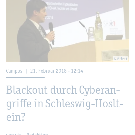
© Pri­vat
Cam­pus
|
21. Fe­bru­ar 2018 - 12:14
Black­out durch Cy­ber­an­
grif­fe in Schles­wig-Hoslt­
ein?
von viel.-Re­dak­ti­on