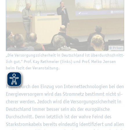
© Pri­vat
„Die Ver­sor­gungs­si­cher­heit in Deutsch­land ist über­durch­schnitt­
lich gut.“ Prof. Kay Reth­mei­er (links) und Prof. Meiko Jen­sen
beim Fazit der Ver­an­stal­tung.
Fazit: Durch den Ein­zug von In­ter­net­tech­no­lo­gi­en bei den
En­er­gie­ver­sor­gern wird das Strom­netz be­stimmt nicht si­
che­rer wer­den. Je­doch wird die Ver­sor­gungs­si­cher­heit in
Deutsch­land immer bes­ser sein als der eu­ro­päi­sche
Durch­schnitt. Denn letzt­lich ist der wahre Feind des
Stark­strom­ka­bels be­reits ein­deu­tig iden­ti­fi­ziert und allen