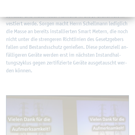
Pro­blem er­kannt haben und ein nicht un­er­heb­li­cher per­
so­nel­ler und ma­te­ri­el­ler Auf­wand in die IT-Si­cher­heit in­
ves­tiert werde. Sor­gen macht Herrn Schell­mann le­dig­lich
die Masse an be­reits in­stal­lier­ten Smart Me­tern, die noch
nicht unter die stren­ge­ren Richt­li­ni­en des Ge­setz­ge­bers
fal­len und Be­stands­schutz ge­nie­ßen. Diese po­ten­zi­ell an­
fäl­li­ge­ren Ge­rä­te wer­den erst im nächs­ten In­stand­hal­
tungs­zy­klus gegen zer­ti­fi­zier­te Ge­rä­te aus­ge­tauscht wer­
den kön­nen.