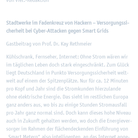
©
Fach­hoch­schu­le Kiel
Stadt­wer­ke im Fa­den­kreuz von Ha­ckern – Ver­sor­gungs­si­
cher­heit bei Cyber-At­ta­cken gegen Smart Grids
Gast­bei­trag von Prof. Dr. Kay Reth­mei­er
Kühl­schrank, Fern­se­her, In­ter­net: Ohne Strom wären wir
im täg­li­chen Leben doch stark ein­ge­schränkt. Zum Glück
liegt Deutsch­land in Punk­to Ver­sor­gungs­si­cher­heit welt­
weit auf einem der Spit­zen­plät­ze. Nur für ca. 12 Mi­nu­ten
pro Kopf und Jahr sind die Strom­kun­den hier­zu­lan­de
ohne elek­tri­sche En­er­gie. Das sieht im rest­li­chen Eu­ro­pa
ganz an­ders aus, wo bis zu ei­ni­ge Stun­den Strom­aus­fall
pro Jahr ganz nor­mal sind. Doch kann die­ses hohe Ni­veau
auch in Zu­kunft ge­hal­ten wer­den, wo doch die En­er­gie­ver­
sor­ger im Rah­men der flä­chen­de­cken­den Ein­füh­rung von
„Smart Me­tern“, also in­tel­li­gen­ten, an das In­ter­net an­ge­