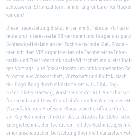
schlos­se­nen Strom­zäh­lern, immer an­greif­ba­rer für Ha­cker
wer­den?
Diese Fra­ge­stel­lung dis­ku­tier­ten am 6. Fe­bru­ar 70 Fach­
leu­te und in­ter­es­sier­te Bür­ge­rin­nen und Bür­ger aus ganz
Schles­wig-Hol­stein an der Fach­hoch­schu­le Kiel. Zu­sam­
men mit dem VDI or­ga­ni­sier­ten die Fach­be­rei­che In­for­
ma­tik und Elek­tro­tech­nik sowie Wirt­schaft ein drei­stün­di­
ges Vor­trags- und Dis­kus­si­ons­fo­rum mit kom­pe­ten­ten Re­
fe­ren­ten aus Wis­sen­schaft, Wirt­schaft und Po­li­tik. Nach
der Be­grü­ßung durch Mi­nis­te­ri­al­rat a. D. Dipl.-Ing.
Heinz-Die­ter Hart­wig, Vor­sit­zen­der des VDI-Aus­schus­ses
für Tech­nik und Um­welt und ein­füh­ren­den Wor­ten des FH-
Vi­ze­prä­si­den­ten Pro­fes­sor Klaus Le­bert er­öff­ne­te Pro­fes­
sor Kay Reth­mei­er, Di­rek­tor des In­sti­tu­tes für Elek­tri­sche
En­er­gie­tech­nik, den fach­li­chen Teil des Nach­mit­ta­ges mit
einer an­schau­li­chen Dar­stel­lung über die fi­nan­zi­el­len Fol­