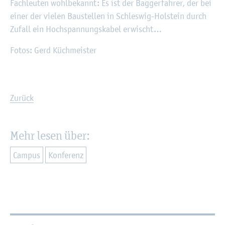
Fach­leu­ten wohl­be­kannt: Es ist der Bag­ger­fah­rer, der bei
einer der vie­len Bau­stel­len in Schles­wig-Hol­stein durch
Zu­fall ein Hoch­span­nungs­ka­bel er­wischt…
Fotos: Gerd Küch­meis­ter
Zu­rück
Mehr lesen über:
Cam­pus
Kon­fe­renz
Wei­ter­füh­ren­de In­for­ma­tio­nen