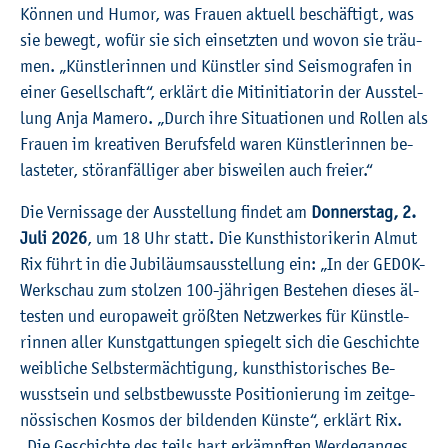
Kön­nen und Humor, was Frau­en ak­tu­ell be­schäf­tigt, was
sie be­wegt, wofür sie sich ein­setz­ten und wovon sie träu­
men. „Künst­le­rin­nen und Künst­ler sind Seis­mo­gra­fen in
einer Ge­sell­schaft“, er­klärt die Mit­in­itia­to­rin der Aus­stel­
lung Anja Ma­me­ro. „Durch ihre Si­tua­tio­nen und Rol­len als
Frau­en im krea­ti­ven Be­rufs­feld waren Künst­le­rin­nen be­
las­te­ter, stör­an­fäl­li­ger aber bis­wei­len auch frei­er.“
Die Ver­nis­sa­ge der Aus­stel­lung fin­det am
Don­ners­tag, 2.
Juli 2026
, um 18 Uhr statt. Die Kunst­his­to­ri­ke­rin Almut
Rix führt in die Ju­bi­lä­ums­aus­stel­lung ein: „In der GEDOK-
Werk­schau zum stol­zen 100-jäh­ri­gen Be­stehen die­ses äl­
tes­ten und eu­ro­pa­weit grö­ß­ten Netz­wer­kes für Künst­le­
rin­nen aller Kunst­gat­tun­gen spie­gelt sich die Ge­schich­te
weib­li­che Selbst­er­mäch­ti­gung, kunst­his­to­ri­sches Be­
wusst­sein und selbst­be­wuss­te Po­si­tio­nie­rung im zeit­ge­
nös­si­schen Kos­mos der bil­den­den Küns­te“, er­klärt Rix.
„Die Ge­schich­te des teils hart er­kämpf­ten Wer­de­gan­ges