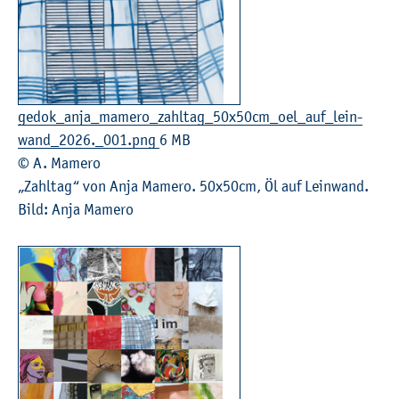
ge­do­k_an­ja_­ma­me­ro_­zahl­tag_50x50cm_o­el_auf­_­lein­
wan­d_2026._001.​png
6 MB
© A. Ma­me­ro
„Zahl­tag“ von Anja Ma­me­ro. 50x50cm, Öl auf Lein­wand.
Bild: Anja Ma­me­ro