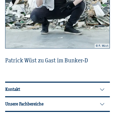
© P. Wüst
Pa­trick Wüst zu Gast im Bun­ker-D
Wei­ter­füh­ren­de In­for­ma­tio­nen
Kontakt
Unsere Fachbereiche