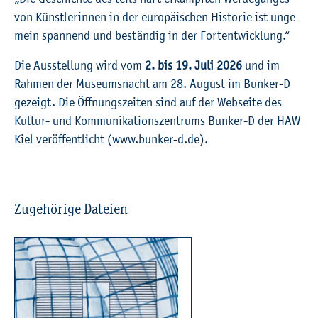
von Künst­le­rin­nen in der eu­ro­päi­schen His­to­rie ist un­ge­
mein span­nend und be­stän­dig in der Fort­ent­wick­lung.“
Die Aus­stel­lung wird vom
2. bis 19. Juli 2026
und im
Rah­men der Mu­se­ums­nacht am 28. Au­gust im Bun­ker-D
ge­zeigt. Die Öff­nungs­zei­ten sind auf der Web­sei­te des
Kul­tur- und Kom­mu­ni­ka­ti­ons­zen­trums Bun­ker-D der HAW
Kiel ver­öf­fent­licht (
www.​bunker-​d.​de
).
Zu­ge­hö­ri­ge Da­tei­en