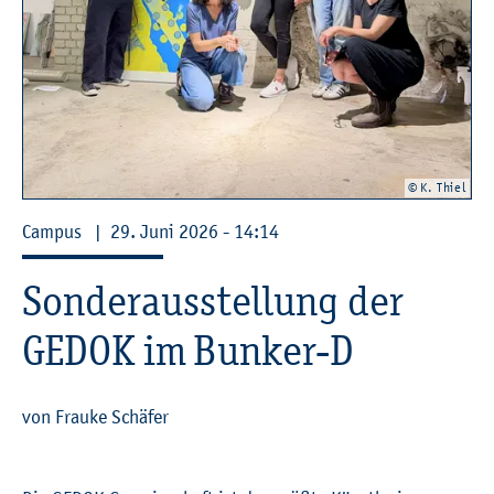
© K. Thiel
Cam­pus
|
29. Juni 2026 - 14:14
Son­der­aus­stel­lung der
GEDOK im Bun­ker-D
von Frau­ke Schä­fer