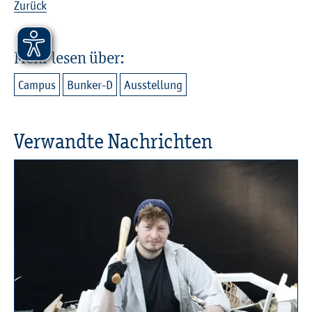
Zu­rück
Mehr lesen über:
Cam­pus
Bun­ker-D
Aus­stel­lung
Ver­wand­te Nach­rich­ten