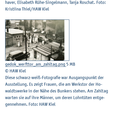
ha­ver, Eli­sa­beth Rühe-Sin­gel­mann, Tanja Ro­schat. Foto:
Kris­ti­ina Thiel/HAW Kiel
ge­do­k_werft­tor_am_­zahl­tag.png
5 MB
© HAW Kiel
Diese schwarz-weiß-Fo­to­gra­fie war Aus­gangs­punkt der
Aus­stel­lung. Es zeigt Frau­en, die am Werks­tor der Ho­
waldts­wer­ke in der Nähe des Bun­kers ste­hen. Am Zahl­tag
war­ten sie auf ihre Män­ner, um deren Lohn­tü­ten ent­ge­
gen­neh­men. Foto: HAW Kiel