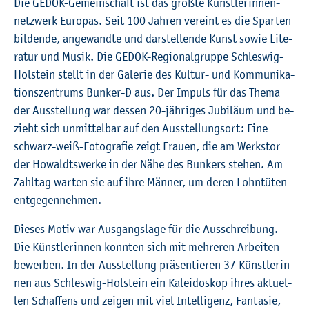
©
Fach­hoch­schu­le Kiel
Die GEDOK-Ge­mein­schaft ist das grö­ß­te Künst­le­rin­nen­
netz­werk Eu­ro­pas. Seit 100 Jah­ren ver­eint es die Spar­ten
bil­den­de, an­ge­wand­te und dar­stel­len­de Kunst sowie Li­te­
ra­tur und Musik. Die GEDOK-Re­gio­nal­grup­pe Schles­wig-
Hol­stein stellt in der Ga­le­rie des Kul­tur- und Kom­mu­ni­ka­
ti­ons­zen­trums Bun­ker-D aus. Der Im­puls für das Thema
der Aus­stel­lung war des­sen 20-jäh­ri­ges Ju­bi­lä­um und be­
zieht sich un­mit­tel­bar auf den Aus­stel­lungs­ort: Eine
schwarz-weiß-Fo­to­gra­fie zeigt Frau­en, die am Werks­tor
der Ho­waldts­wer­ke in der Nähe des Bun­kers ste­hen. Am
Zahl­tag war­ten sie auf ihre Män­ner, um deren Lohn­tü­ten
ent­ge­gen­neh­men.
Die­ses Motiv war Aus­gangs­la­ge für die Aus­schrei­bung.
Die Künst­le­rin­nen konn­ten sich mit meh­re­ren Ar­bei­ten
be­wer­ben. In der Aus­stel­lung prä­sen­tie­ren 37 Künst­le­rin­
nen aus Schles­wig-Hol­stein ein Ka­lei­do­skop ihres ak­tu­el­
len Schaf­fens und zei­gen mit viel In­tel­li­genz, Fan­ta­sie,