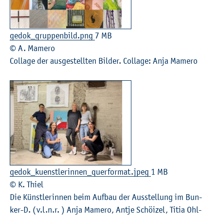
ge­do­k_­grup­pen­bild.png
7 MB
© A. Ma­me­ro
Col­la­ge der aus­ge­stell­ten Bil­der. Col­la­ge: Anja Ma­me­ro
ge­do­k_­ku­enst­le­rin­nen_­quer­for­mat.jpeg
1 MB
© K. Thiel
Die Künst­le­rin­nen beim Auf­bau der Aus­stel­lung im Bun­
ker-D. (v.l.n.r. ) Anja Ma­me­ro, Antje Schöi­zel, Titia Ohl­