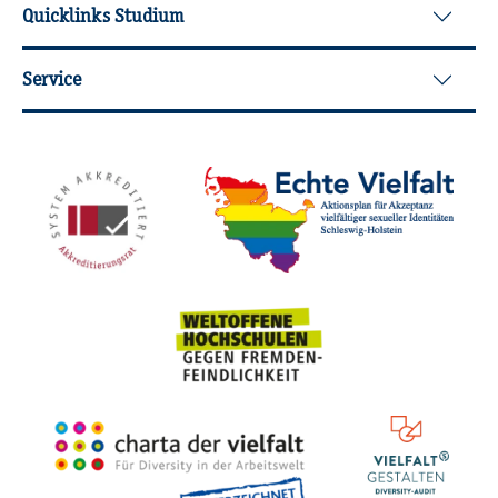
Quicklinks Studium
Service
Mit­glied­schaf­ten, Aus­zeich­nun­gen,