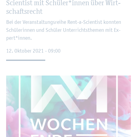
Sci­en­tist mit Schü­ler*innen über Wirt­
schafts­recht
Bei der Ver­an­stal­tungs­rei­he Rent-a-Sci­en­tist konn­ten
Schü­le­rin­nen und Schü­ler Un­ter­richts­the­men mit Ex­
pert*innen.
12. Ok­to­ber 2021 - 09:00