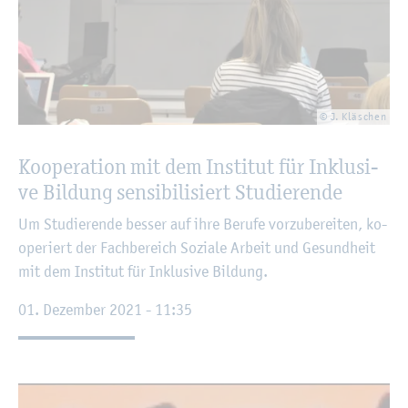
© J. Kläschen
Ko­ope­ra­ti­on mit dem In­sti­tut für In­klu­si­
ve Bil­dung sen­si­bi­li­siert Stu­die­ren­de
Um Stu­die­ren­de bes­ser auf ihre Be­ru­fe vor­zu­be­rei­ten, ko­
ope­riert der Fach­be­reich So­zia­le Ar­beit und Ge­sund­heit
mit dem In­sti­tut für In­klu­si­ve Bil­dung.
01. De­zem­ber 2021 - 11:35