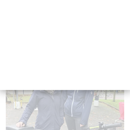
Am In­ter­na­tio­na­len Tag der Kin­der­rech­te er­klärt Prof. Dr.
Sa­scha Mi­ko­la­jc­zyk die Hin­ter­grün­de des Ak­ti­ons­ta­ges.
20. No­vem­ber 2021 - 09:00