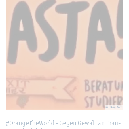
© HAW Kiel
#Oran­ge­The­Wor­ld - Gegen Ge­walt an Frau­