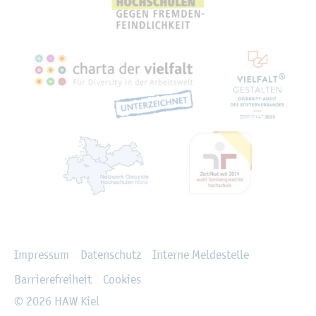
Recht­li­ches
Im­pres­sum
Da­ten­schutz
In­ter­ne Mel­de­stel­le
Bar­rie­re­frei­heit
Coo­kies
© 2026 HAW Kiel