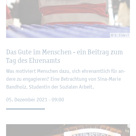
© S. Si­de­ri
Das Gute im Men­schen - ein Bei­trag zum
Tag des Eh­ren­amts
Was mo­ti­viert Men­schen dazu, sich eh­ren­amt­lich für an­
de­re zu en­ga­gie­ren? Eine Be­trach­tung von Sina-Marie
Band­holz, Stu­den­tin der So­zia­len Ar­beit.
05. De­zem­ber 2021 - 09:00