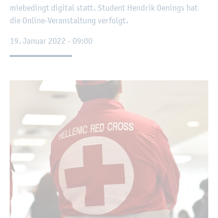
mie­be­dingt di­gi­tal statt. Stu­dent Hen­drik Oe­nings hat
die On­line-Ver­an­stal­tung ver­folgt.
19. Ja­nu­ar 2022 - 09:00