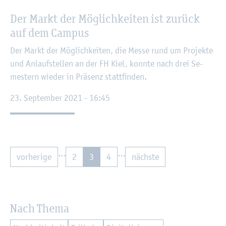
Der Markt der Mög­lich­kei­ten ist zu­rück
auf dem Cam­pus
Der Markt der Mög­lich­kei­ten, die Messe rund um Pro­jek­te
und An­lauf­stel­len an der FH Kiel, konn­te nach drei Se­
mes­tern wie­der in Prä­senz statt­fin­den.
23. Sep­tem­ber 2021 - 16:45
…
…
vor­he­ri­ge
2
3
4
nächs­te
Nach Thema