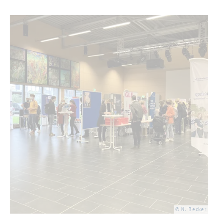
© N. Be­cker