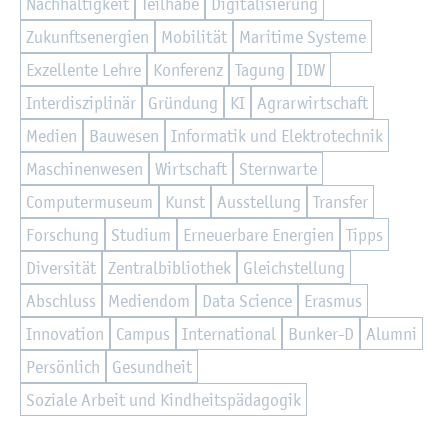
Nach­hal­tig­keit
Teil­ha­be
Di­gi­ta­li­sie­rung
Zu­kunfts­en­er­gi­en
Mo­bi­li­tät
Ma­ri­ti­me Sys­te­me
Ex­zel­len­te Lehre
Kon­fe­renz
Ta­gung
IDW
In­ter­dis­zi­pli­när
Grün­dung
KI
Agrar­wirt­schaft
Me­di­en
Bau­we­sen
In­for­ma­tik und Elek­tro­tech­nik
Ma­schi­nen­we­sen
Wirt­schaft
Stern­war­te
Com­pu­ter­mu­se­um
Kunst
Aus­stel­lung
Trans­fer
For­schung
Stu­di­um
Er­neu­er­ba­re En­er­gi­en
Tipps
Di­ver­si­tät
Zen­tral­bi­blio­thek
Gleich­stel­lung
Ab­schluss
Me­di­en­dom
Data Sci­ence
Eras­mus
In­no­va­ti­on
Cam­pus
In­ter­na­tio­nal
Bun­ker-D
Alum­ni
Per­sön­lich
Ge­sund­heit
So­zia­le Ar­beit und Kind­heits­päd­ago­gik