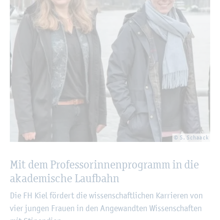
© S. Schaack
Mit dem Pro­fes­so­rin­nen­pro­gramm in die
aka­de­mi­sche Lauf­bahn
Die FH Kiel för­dert die wis­sen­schaft­li­chen Kar­rie­ren von
vier jun­gen Frau­en in den An­ge­wand­ten Wis­sen­schaf­ten