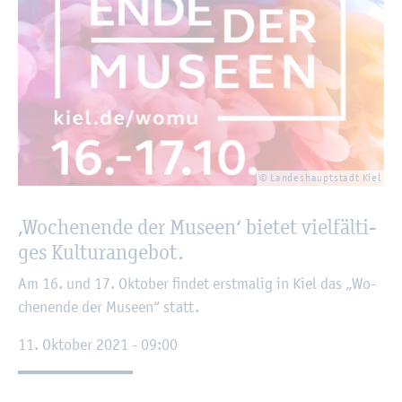
© Lan­des­haupt­stadt Kiel
‚Wo­chen­en­de der Mu­se­en‘ bie­tet viel­fäl­ti­
ges Kul­tur­ange­bot.
Am 16. und 17. Ok­to­ber fin­det erst­ma­lig in Kiel das „Wo­
chen­en­de der Mu­se­en“ statt.
11. Ok­to­ber 2021 - 09:00