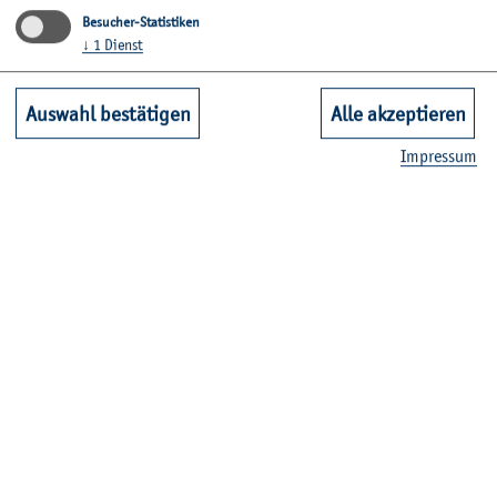
Besucher-Statistiken
↓
1
Dienst
Auswahl bestätigen
Alle akzeptieren
Im­pres­sum
© Unicef
#Turn­The­Wor­ld­Blue – Farbe be­ken­nen für
Kin­der­rech­te