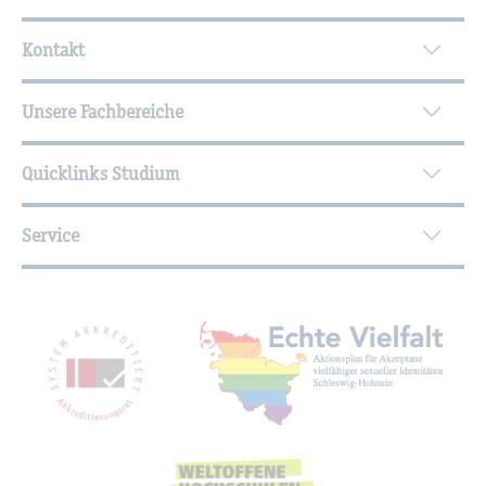
Wei­ter­füh­ren­de In­for­ma­tio­nen
Kontakt
Unsere Fachbereiche
Quicklinks Studium
Service
Mit­glied­schaf­ten, Aus­zeich­nun­gen,