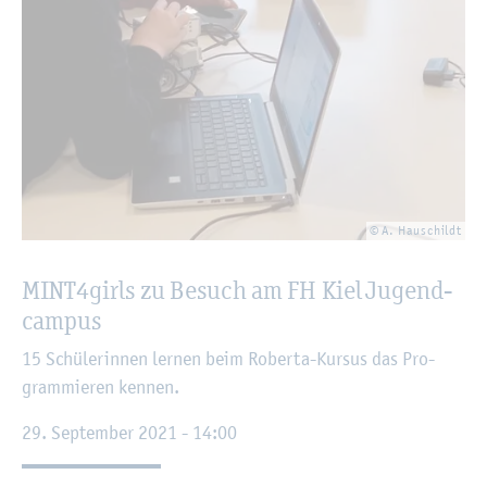
© A. Hau­schildt
MIN­T4­girls zu Be­such am FH Kiel Ju­gend­
cam­pus
15 Schü­le­rin­nen ler­nen beim Ro­ber­ta-Kur­sus das Pro­
gram­mie­ren ken­nen.
29. Sep­tem­ber 2021 - 14:00