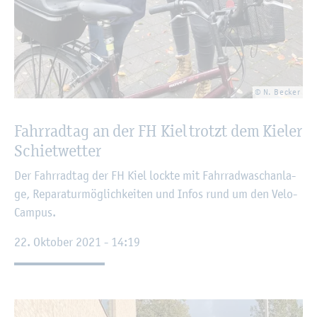
© N. Be­cker
Fahr­rad­tag an der FH Kiel trotzt dem Kie­ler
Schiet­wet­ter
Der Fahr­rad­tag der FH Kiel lock­te mit Fahr­rad­wasch­an­la­
ge, Re­pa­ra­tur­mög­lich­kei­ten und Infos rund um den Ve­lo­
Cam­pus.
22. Ok­to­ber 2021 - 14:19