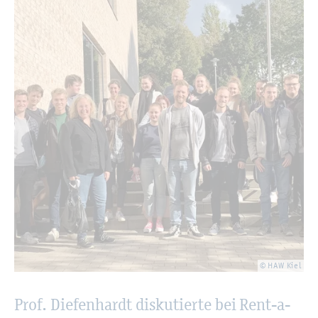
© HAW Kiel
Prof. Die­fen­hardt dis­ku­tier­te bei Rent-a-