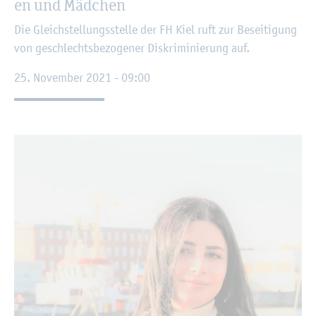
en und Mäd­chen
Die Gleich­stel­lungs­stel­le der FH Kiel ruft zur Be­sei­ti­gung
von ge­schlechts­be­zo­ge­ner Dis­kri­mi­nie­rung auf.
25. No­vem­ber 2021 - 09:00