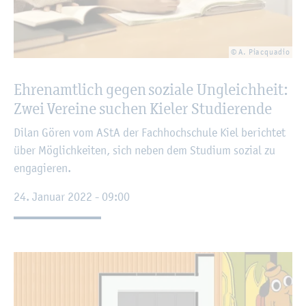
© A. Piacqua­dio
Eh­ren­amt­lich gegen so­zia­le Un­gleich­heit:
Zwei Ver­ei­ne su­chen Kie­ler Stu­die­ren­de
Dilan Gören vom AStA der Fach­hoch­schu­le Kiel be­rich­tet
über Mög­lich­kei­ten, sich neben dem Stu­di­um so­zi­al zu
en­ga­gie­ren.
24. Ja­nu­ar 2022 - 09:00