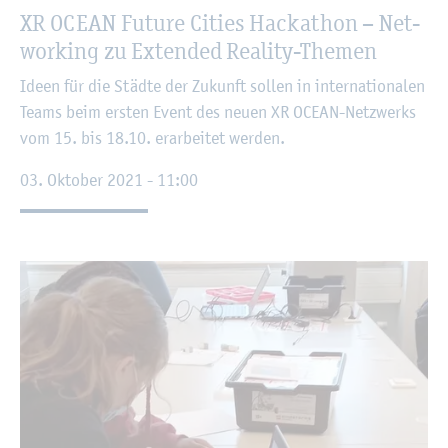
XR OCEAN Fu­ture Ci­ties Ha­cka­thon – Net­
wor­king zu Ex­ten­ded Rea­li­ty-The­men
Ideen für die Städ­te der Zu­kunft sol­len in in­ter­na­tio­na­len
Teams beim ers­ten Event des neuen XR OCEAN-Netz­werks
vom 15. bis 18.10. er­ar­bei­tet wer­den.
03. Ok­to­ber 2021 - 11:00