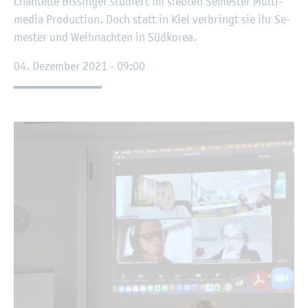
Chan­tel­le Bis­sin­ger stu­diert im sieb­ten Se­mes­ter Mul­ti­
me­dia Pro­duc­tion. Doch statt in Kiel ver­bringt sie ihr Se­
mes­ter und Weih­nach­ten in Süd­ko­rea.
04. De­zem­ber 2021 - 09:00