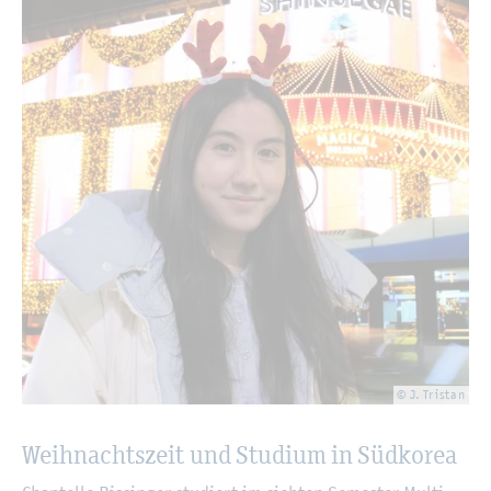
© J. Tris­tan
Weih­nachts­zeit und Stu­di­um in Süd­ko­rea