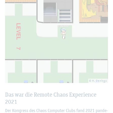
© H. Oe­nings
Das war die Re­mo­te Chaos Ex­pe­ri­ence
2021
Der Kon­gress des Chaos Com­pu­ter Clubs fand 2021 pan­de­