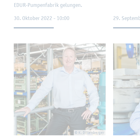
EDUR-Pum­pen­fa­brik ge­lun­gen.
30. Ok­to­ber 2022 - 10:00
29. Sep­tem­
© K. Dil­len­ber­ger