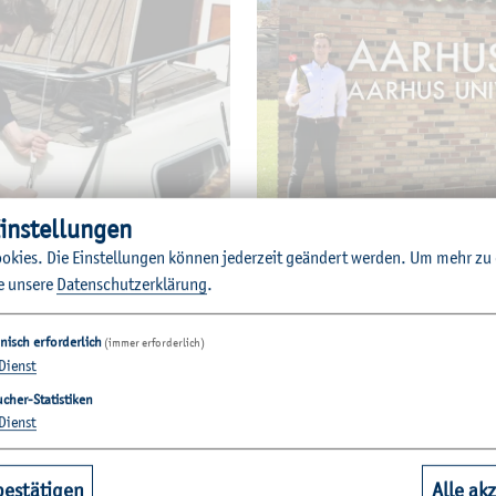
in­stel­lun­gen
© S. De­lu­i­gi
o­kies. Die Ein­stel­lun­gen kön­nen je­der­zeit ge­än­dert wer­den.
Um mehr zu e
e un­se­re
Da­ten­schut­z­er­klä­rung
.
schlos­sen­heit in
FH-Alum­nus Tim 
st­stän­dig­keit
ab­sol­vier­te sei­ne
nisch erforderlich
(immer erforderlich)
ter im Aus­land
Dienst
bau-Stu­den­ten der Fach­hoch­
cher-Statistiken
wag­ten un­weit ihres alten
Im Blog er­zählt FH-Alum­nus T
Dienst
chritt in die be­ruf­li­che
von sei­ner Zeit als Mas­ter-Stu­
rk­li­chung.
ne­mark.
bestätigen
Alle ak