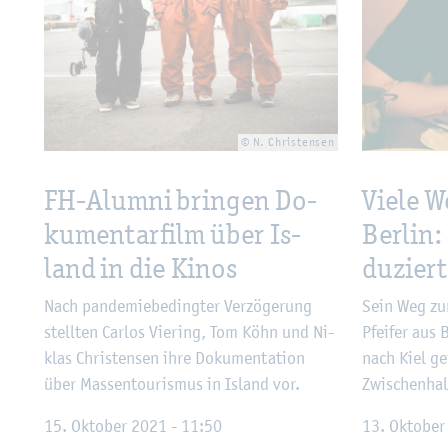
© N. Chris­ten­sen
FH-Alum­ni brin­gen Do­
Viele W
ku­men­tar­film über Is­
Ber­lin
land in die Kinos
du­zier
Nach pan­de­mie­be­ding­ter Ver­zö­ge­rung
Sein Weg zum
stell­ten Car­los Vie­ring, Tom Köhn und Ni­
Pfei­fer aus
klas Chris­ten­sen ihre Do­ku­men­ta­ti­on
nach Kiel ge
über Mas­sen­tou­ris­mus in Is­land vor.
Zwi­schen­ha
15. Ok­to­ber 2021 - 11:50
13. Ok­to­be