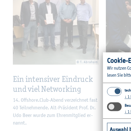
Coo­kie-E
© T. Abra­ham
Wir nut­zen Co
lesen Sie bitt
Ein in­ten­si­ver Ein­druck
Mit Ent­
und viel Net­wor­king
die Selb
tech
↓
1
14. Off­shore.Club-Abend ver­zeich­net fast
Drei Schiff­
Besu
40 Teil­neh­men­de. Alt-Prä­si­dent Prof. Dr.
schu­le Kiel 
↓
1
Udo Beer wurde zum Eh­ren­mit­glied er­
Cam­pus den S
nannt.
Selbst­ver­wi
Auswahl 