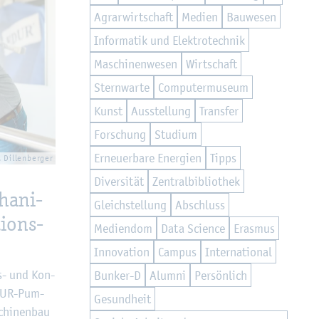
Agrar­wirt­schaft
Me­di­en
Bau­we­sen
In­for­ma­tik und Elek­tro­tech­nik
Ma­schi­nen­we­sen
Wirt­schaft
Stern­war­te
Com­pu­ter­mu­se­um
Kunst
Aus­stel­lung
Trans­fer
For­schung
Stu­di­um
Er­neu­er­ba­re En­er­gi­en
Tipps
 Dil­len­ber­ger
Di­ver­si­tät
Zen­tral­bi­blio­thek
ha­ni­
Gleich­stel­lung
Ab­schluss
i­ons­
Me­di­en­dom
Data Sci­ence
Eras­mus
In­no­va­ti­on
Cam­pus
In­ter­na­tio­nal
gs- und Kon­
Bun­ker-D
Alum­ni
Per­sön­lich
 EDUR-Pum­
Ge­sund­heit
schi­nen­bau