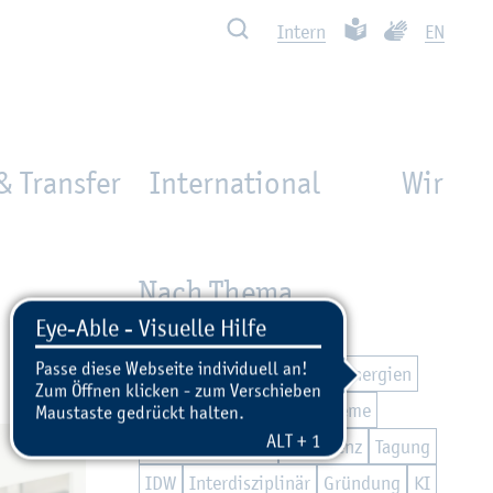
Such­ben
Leich­te Spra­che
Ge­bär­den­spra
In­tern
EN
& Transfer
International
Wir
Nach Thema
Nach­hal­tig­keit
Teil­ha­be
Di­gi­ta­li­sie­rung
Zu­kunfts­en­er­gi­en
Mo­bi­li­tät
Ma­ri­ti­me Sys­te­me
Ex­zel­len­te Lehre
Kon­fe­renz
Ta­gung
IDW
In­ter­dis­zi­pli­när
Grün­dung
KI