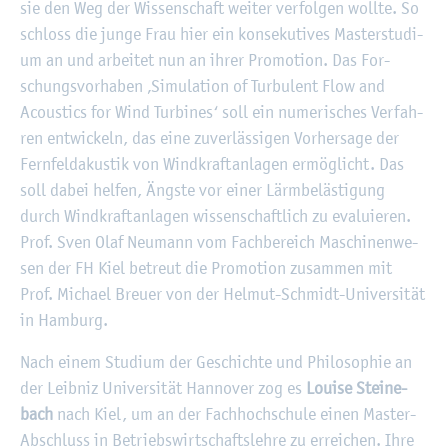
sie den Weg der Wis­sen­schaft wei­ter ver­fol­gen woll­te. So
schloss die junge Frau hier ein kon­se­ku­ti­ves Mas­ter­stu­di­
um an und ar­bei­tet nun an ihrer Pro­mo­ti­on. Das For­
schungs­vor­ha­ben ‚Si­mu­la­ti­on of Tur­bu­lent Flow and
Acou­stics for Wind Tur­bi­nes‘ soll ein nu­me­ri­sches Ver­fah­
ren ent­wi­ckeln, das eine zu­ver­läs­si­gen Vor­her­sa­ge der
Fern­feld­akus­tik von Wind­kraft­an­la­gen er­mög­licht. Das
soll dabei hel­fen, Ängs­te vor einer Lärm­be­läs­ti­gung
durch Wind­kraft­an­la­gen wis­sen­schaft­lich zu eva­lu­ie­ren.
Prof. Sven Olaf Neu­mann vom Fach­be­reich Ma­schi­nen­we­
sen der FH Kiel be­treut die Pro­mo­ti­on zu­sam­men mit
Prof. Mi­cha­el Breu­er von der Hel­mut-Schmidt-Uni­ver­si­tät
in Ham­burg.
Nach einem Stu­di­um der Ge­schich­te und Phi­lo­so­phie an
der Leib­niz Uni­ver­si­tät Han­no­ver zog es
Loui­se Stei­ne­
bach
nach Kiel, um an der Fach­hoch­schu­le einen Mas­ter-
Ab­schluss in Be­triebs­wirt­schafts­leh­re zu er­rei­chen. Ihre