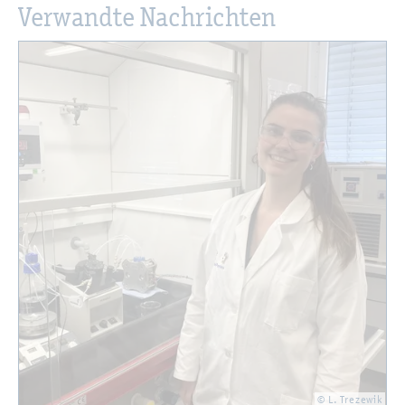
Ver­wand­te Nach­rich­ten
© L. Tre­ze­wik