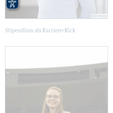
© J. Brunn
Sti­pen­di­um als Kar­rie­re-Kick