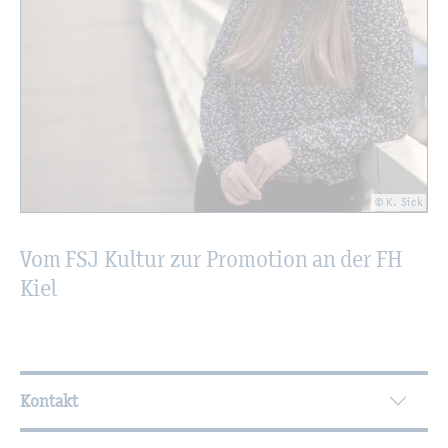
© K. Sick
Vom FSJ Kul­tur zur Pro­mo­ti­on an der FH
Kiel
Wei­ter­füh­ren­de In­for­ma­tio­nen
Kontakt