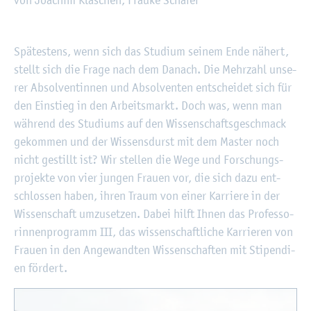
©
Fach­hoch­schu­le Kiel
Spä­tes­tens, wenn sich das Stu­di­um sei­nem Ende nä­hert,
stellt sich die Frage nach dem Da­nach. Die Mehr­zahl un­se­
rer Ab­sol­ven­tin­nen und Ab­sol­ven­ten ent­schei­det sich für
den Ein­stieg in den Ar­beits­markt. Doch was, wenn man
wäh­rend des Stu­di­ums auf den Wis­sen­schafts­ge­schmack
ge­kom­men und der Wis­sens­durst mit dem Mas­ter noch
nicht ge­stillt ist? Wir stel­len die Wege und For­schungs­
pro­jek­te von vier jun­gen Frau­en vor, die sich dazu ent­
schlos­sen haben, ihren Traum von einer Kar­rie­re in der
Wis­sen­schaft um­zu­set­zen. Dabei hilft Ihnen das Pro­fes­so­
rin­nen­pro­gramm III, das wis­sen­schaft­li­che Kar­rie­ren von
Frau­en in den An­ge­wand­ten Wis­sen­schaf­ten mit Sti­pen­di­
en för­dert.