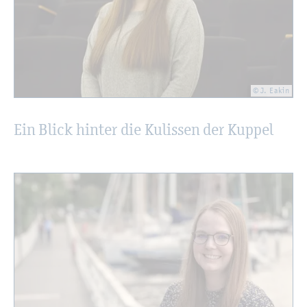
© J. Eakin
Ein Blick hin­ter die Ku­lis­sen der Kup­pel