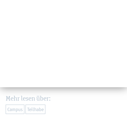
sen­schaft­li­chen Lauf­bahn im Fach­hoch­schul­kon­text sind
ein­ge­la­den, sich an
Isa­bel­le Sü­ß­mann
(
isa­bel­le.​
suessmann@​fh-​kiel.​de
) zu wen­den. Sie ist An­sprech­
part­ne­rin für das Pro­fes­so­rin­nen­pro­gramm und den
Aka­
de­mi­schen Kar­rie­re­ser­vice für Frau­en an der FH Kiel
, in
des­sen Rah­men unter an­de­rem In­for­ma­ti­ons­ver­an­stal­tun­
gen zur Pro­mo­ti­on und der Be­rufs­per­spek­ti­ve FH-Pro­fes­
sur, Work­shops sowie ein wö­chent­li­cher Schreib- und Le­
se­treff statt­fin­den.
Zu­rück
Mehr lesen über:
Cam­pus
Teil­ha­be