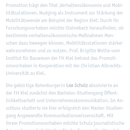
Pro­mo­ti­on trägt den Titel ‚Ver­hal­tens­öko­no­mie und Mo­bi­
li­täts­sta­tio­nen. Nud­ging als In­stru­ment zur Stär­kung der
Mo­bi­li­täts­wen­de am Bei­spiel der Re­gi­on Kiel‘. Durch ihr
For­schungs­vor­ha­ben möch­te Stei­ne­bach her­aus­fin­den, ob
be­stimm­te ver­hal­tens­öko­no­mi­sche Maß­nah­men Men­
schen dazu be­we­gen kön­nen, Mo­bi­li­täts­sta­tio­nen stär­ker
wahr­zu­neh­men und zu nut­zen. Prof. Bri­git­te Wotha vom
In­sti­tut für Bau­we­sen der FH Kiel be­treut das Pro­mo­ti­
ons­vor­ha­ben in Ko­ope­ra­ti­on mit der Chris­ti­an-Al­brechts-
Uni­ver­si­tät zu Kiel.
Die ge­bür­ti­ge Ro­ten­bur­ge­rin
Lea Schulz
ab­sol­vier­te an
der FH Kiel zu­nächst den Ba­che­lor-Stu­di­en­gang Öf­fent­
lich­keits­ar­beit und Un­ter­neh­mens­kom­mu­ni­ka­ti­on. Im An­
schluss stu­dier­te sie hier er­folg­reich den Mas­ter-Stu­di­en­
gang An­ge­wand­te Kom­mu­ni­ka­ti­ons­wis­sen­schaft. Mit
ihrem Pro­mo­ti­ons­vor­ha­ben möch­te Schulz jour­na­lis­ti­sche