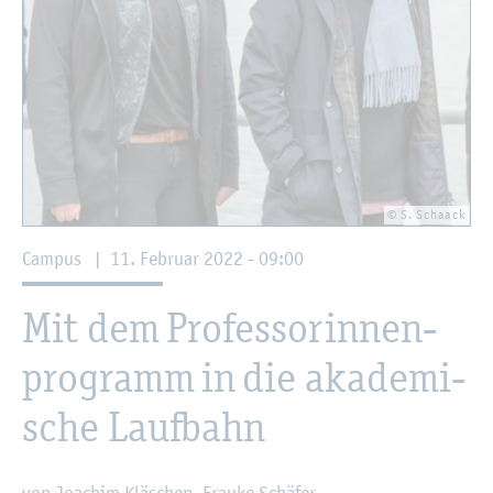
© S. Schaack
Cam­pus
|
11. Fe­bru­ar 2022 - 09:00
Mit dem Pro­fes­so­rin­nen­
pro­gramm in die aka­de­mi­
sche Lauf­bahn
von Joa­chim Kläschen, Frau­ke Schä­fer