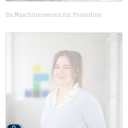
Im Ma­schi­nen­we­sen zur Pro­mo­ti­on