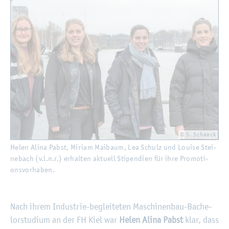
© S. Schaack
Helen Alina Pabst, Mi­ri­am Mai­baum, Lea Schulz und Loui­se Stei­
ne­bach (v.l.n.r.) er­hal­ten ak­tu­ell Sti­pen­di­en für ihre Pro­mo­ti­
ons­vor­ha­ben.
Nach ihrem In­dus­trie-be­glei­te­ten Ma­schi­nen­bau-Ba­che­
lor­stu­di­um an der FH Kiel war
Helen Alina Pabst
klar, dass