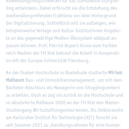
An­wen­dungs­mög­lich­kei­ten für das Trans­me­dia-Sto­ry­tel­
ling ent­wi­ckeln. Dabei er­forscht sie die Ent­ste­hung des
me­di­en­über­grei­fen­den Er­zäh­lens vor dem Hin­ter­grund
der Di­gi­ta­li­sie­rung. Schlie­ß­lich will sie auf­zei­gen, wie
bei­spiels­wei­se Ver­la­ge und Kul­tur-In­sti­tu­tio­nen An­ge­bo­
te an das ge­gen­wär­ti­ge Me­di­en-Öko­sys­tem ad­äquat an­
pas­sen kön­nen. Prof. Pa­trick Ru­pert-Kruse vom Fach­be­
reich Me­di­en der FH Kiel be­treut die Ar­beit in Ko­ope­ra­ti­
on mit der Eu­ro­pa-Uni­ver­si­tät Flens­burg.
An der Dua­len Hoch­schu­le in Bux­te­hu­de stu­dier­te
Mi­ri­am
Mai­baum
Bau- und Im­mo­bi­li­en­ma­nage­ment, um mit dem
Ba­che­lor-Ab­schluss als Ma­na­ge­rin von Shop­ping­cen­tern
zu ar­bei­ten. Doch es zog sie zu­rück an die Hoch­schu­le und
so ab­sol­vier­te Mai­baum 2020 an der FH Kiel den Mas­ter-
Stu­di­en­gang Wirt­schafts­in­ge­nieur­we­sen. Als Dok­to­ran­din
am Karls­ru­her In­sti­tut für Tech­no­lo­gie (KIT) forscht sie
seit Som­mer 2021 zu ‚Hand­lungs­rah­men für eine hu­man­