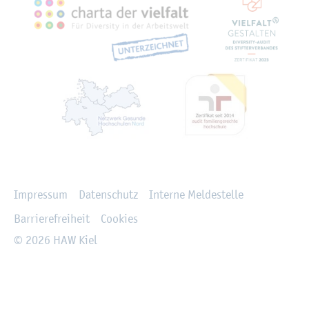
Recht­li­ches
Im­pres­sum
Da­ten­schutz
In­ter­ne Mel­de­stel­le
Bar­rie­re­frei­heit
Coo­kies
© 2026 HAW Kiel