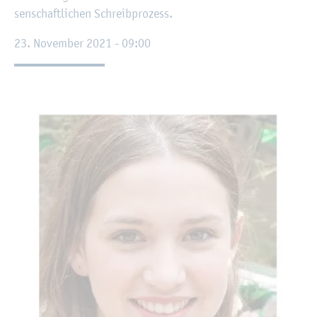
sen­schaft­li­chen Schreib­pro­zess.
23. No­vem­ber 2021 - 09:00