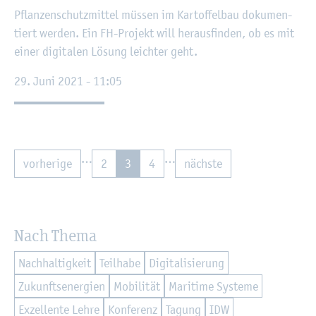
Pflan­zen­schutz­mit­tel müs­sen im Kar­tof­fel­bau do­ku­men­
tiert wer­den. Ein FH-Pro­jekt will her­aus­fin­den, ob es mit
einer di­gi­ta­len Lö­sung leich­ter geht.
29. Juni 2021 - 11:05
…
…
vor­he­ri­ge
2
3
4
nächs­te
Nach Thema
Nach­hal­tig­keit
Teil­ha­be
Di­gi­ta­li­sie­rung
Zu­kunfts­en­er­gi­en
Mo­bi­li­tät
Ma­ri­ti­me Sys­te­me
Ex­zel­len­te Lehre
Kon­fe­renz
Ta­gung
IDW