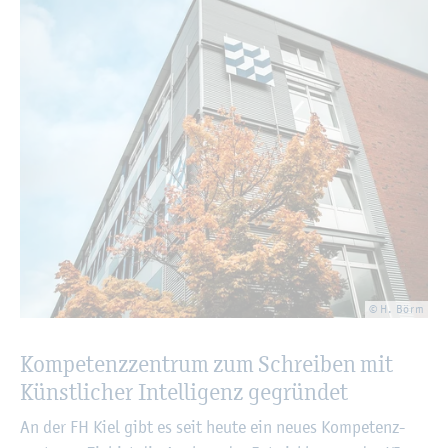
© H. Börm
Kom­pe­tenz­zen­trum zum Schrei­ben mit
Künst­li­cher In­tel­li­genz ge­grün­det
An der FH Kiel gibt es seit heute ein neues Kom­pe­tenz­