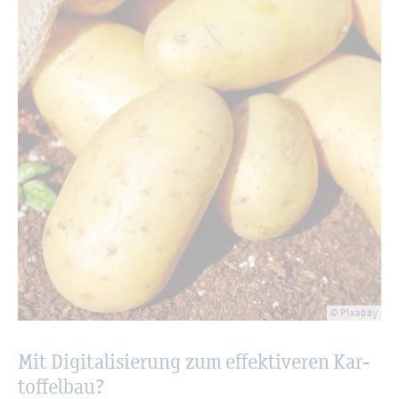
© Pixa­bay
Mit Di­gi­ta­li­sie­rung zum ef­fek­ti­ve­ren Kar­
tof­fel­bau?