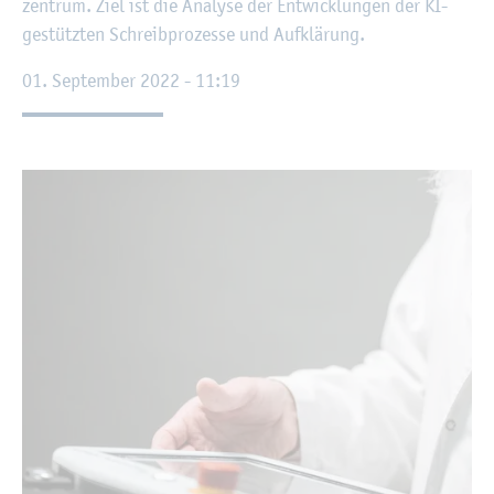
zen­trum. Ziel ist die Ana­ly­se der Ent­wick­lun­gen der KI-
ge­stütz­ten Schreib­pro­zes­se und Auf­klä­rung.
01. Sep­tem­ber 2022 - 11:19