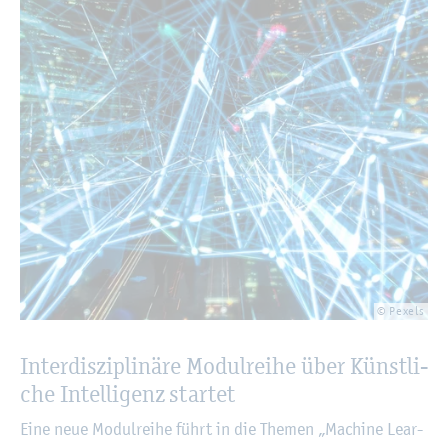
© Pe­xels
In­ter­dis­zi­pli­nä­re Mo­dul­rei­he über Künst­li­
che In­tel­li­genz star­tet
Eine neue Mo­dul­rei­he führt in die The­men „Ma­chi­ne Lear­