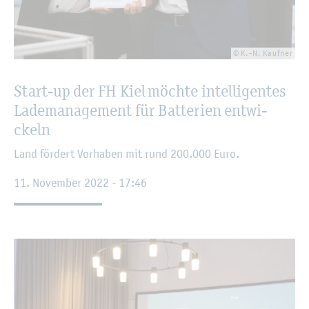
© K.-N. Kauf­ner
Start-up der FH Kiel möch­te in­tel­li­gen­tes
La­de­ma­nage­ment für Bat­te­ri­en ent­wi­
ckeln
Land för­dert Vor­ha­ben mit rund 200.000 Euro.
11. No­vem­ber 2022 - 17:46