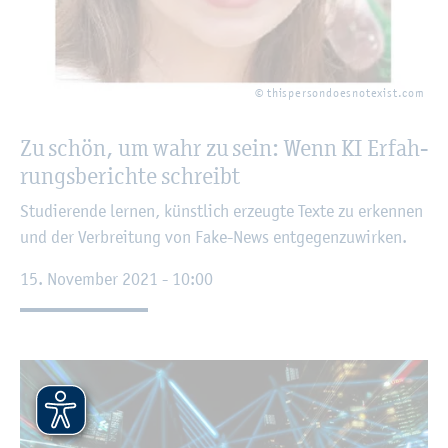
© this­per­son­does­note­xist.com
Zu schön, um wahr zu sein: Wenn KI Er­fah­
rungs­be­rich­te schreibt
Stu­die­ren­de ler­nen, künst­lich er­zeug­te Texte zu er­ken­nen
und der Ver­brei­tung von Fake-News ent­ge­gen­zu­wir­ken.
15. No­vem­ber 2021 - 10:00