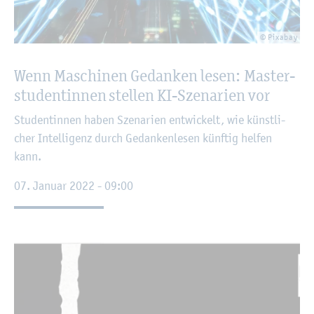
© Pixa­bay
Wenn Ma­schi­nen Ge­dan­ken lesen: Mas­ter­
stu­den­tin­nen stel­len KI-Sze­na­ri­en vor
Stu­den­tin­nen haben Sze­na­ri­en ent­wi­ckelt, wie künst­li­
cher In­tel­li­genz durch Ge­dan­ken­le­sen künf­tig hel­fen
kann.
07. Ja­nu­ar 2022 - 09:00