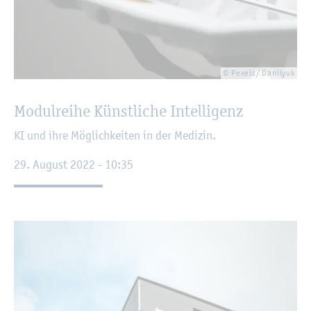
© Pe­xels/ Da­ni­lyuk
Mo­dul­rei­he Künst­li­che In­tel­li­genz
KI und ihre Mög­lich­kei­ten in der Me­di­zin.
29. Au­gust 2022 - 10:35