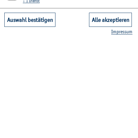
↓
1
Dienst
Auswahl bestätigen
Alle akzeptieren
Im­pres­sum
© H. Ohm
Wie wird man ei­gent­lich Pro­fes­sor*in?:
Prof. Dr.-Ing. Bernd Fin­ke­mey­er
In die­ser Reihe be­rich­ten Do­zent*innen und Pro­fes­
sor*innen von ihrem Wer­de­gang.