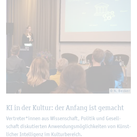
© N. Be­cker
KI in der Kul­tur: der An­fang ist ge­macht
Ver­tre­ter*innen aus Wis­sen­schaft, Po­li­tik und Ge­sell­
schaft dis­ku­tier­ten An­wen­dungs­mög­lich­kei­ten von Künst­
li­cher In­tel­li­genz im Kul­tur­be­reich.