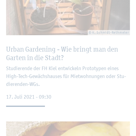
© K. Schmidt-Reth­mei­er
Urban Gar­de­ning - Wie bringt man den
Gar­ten in die Stadt?
Stu­die­ren­de der FH Kiel ent­wi­ckeln Pro­to­ty­pen eines
High-Tech-Ge­wächs­hau­ses für Miet­woh­nun­gen oder Stu­
die­ren­den-WGs.
17. Juli 2021 - 09:30