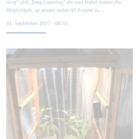
ning“ und „Deep Lear­ning“ ein und bie­tet zudem die
Mög­lich­keit, an einem rea­len KI-Pro­jekt zu…
01. Sep­tem­ber 2021 - 08:50