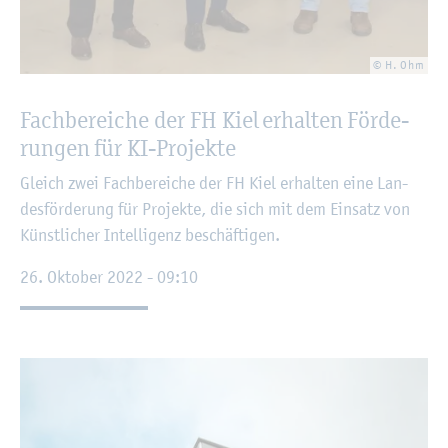
© H. Ohm
Fach­be­rei­che der FH Kiel er­hal­ten För­de­
run­gen für KI-Pro­jek­te
Gleich zwei Fach­be­rei­che der FH Kiel er­hal­ten eine Lan­
des­för­de­rung für Pro­jek­te, die sich mit dem Ein­satz von
Künst­li­cher In­tel­li­genz be­schäf­ti­gen.
26. Ok­to­ber 2022 - 09:10