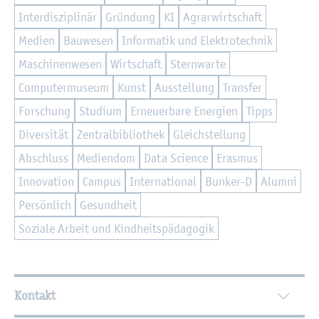
In­ter­dis­zi­pli­när
Grün­dung
KI
Agrar­wirt­schaft
Me­di­en
Bau­we­sen
In­for­ma­tik und Elek­tro­tech­nik
Ma­schi­nen­we­sen
Wirt­schaft
Stern­war­te
Com­pu­ter­mu­se­um
Kunst
Aus­stel­lung
Trans­fer
For­schung
Stu­di­um
Er­neu­er­ba­re En­er­gi­en
Tipps
Di­ver­si­tät
Zen­tral­bi­blio­thek
Gleich­stel­lung
Ab­schluss
Me­di­en­dom
Data Sci­ence
Eras­mus
In­no­va­ti­on
Cam­pus
In­ter­na­tio­nal
Bun­ker-D
Alum­ni
Per­sön­lich
Ge­sund­heit
So­zia­le Ar­beit und Kind­heits­päd­ago­gik
Wei­ter­füh­ren­de In­for­ma­tio­nen
Kontakt