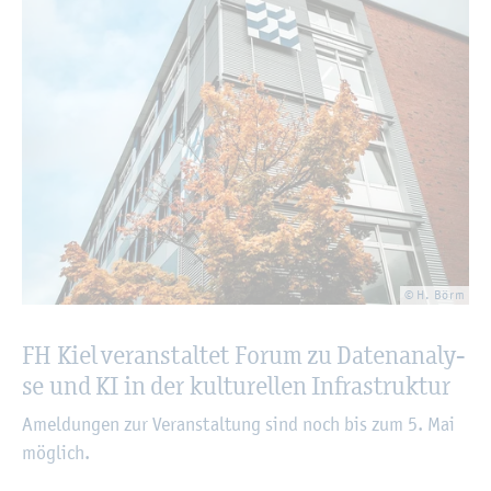
© H. Börm
FH Kiel ver­an­stal­tet Forum zu Da­ten­ana­ly­
se und KI in der kul­tu­rel­len In­fra­struk­tur
Amel­dun­gen zur Ver­an­stal­tung sind noch bis zum 5. Mai
mög­lich.