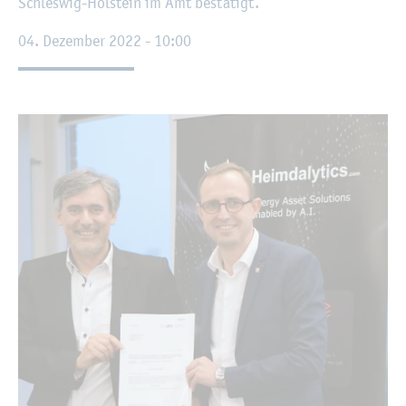
Schles­wig-Hol­stein im Amt be­stä­tigt.
04. De­zem­ber 2022 - 10:00