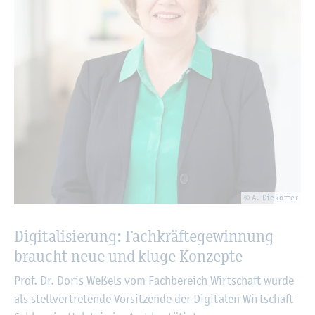
© A. Die­köt­ter
Di­gi­ta­li­sie­rung: Fach­kräf­te­ge­win­nung
braucht neue und kluge Kon­zep­te
Prof. Dr. Doris We­ßels vom Fach­be­reich Wirt­schaft wurde
als stell­ver­tre­ten­de Vor­sit­zen­de der Di­gi­ta­len Wirt­schaft