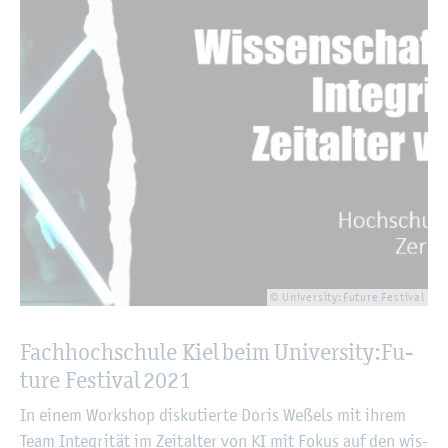
© Uni­ver­si­ty:Fu­ture Fes­ti­val
Fach­hoch­schu­le Kiel beim Uni­ver­si­ty:Fu­
ture Fes­ti­val 2021
In einem Work­shop dis­ku­tier­te Doris We­ßels mit ihrem
Team In­te­gri­tät im Zeit­al­ter von KI mit Fokus auf den wis­