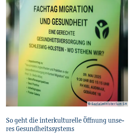
© So­zi­al­mi­nis­te­ri­um SH
So geht die in­ter­kul­tu­rel­le Öff­nung un­se­
res Ge­sund­heits­sys­tems