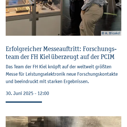
© A. Bi­cak­ci
Er­folg­rei­cher Mes­se­auf­tritt: For­schungs­
team der FH Kiel über­zeugt auf der PCIM
Das Team der FH Kiel knüpft auf der welt­weit grö­ß­ten
Messe für Leis­tungs­elek­tro­nik neue For­schungs­kon­tak­te
und be­ein­druckt mit star­ken Er­geb­nis­sen.
30. Juni 2025 - 12:00