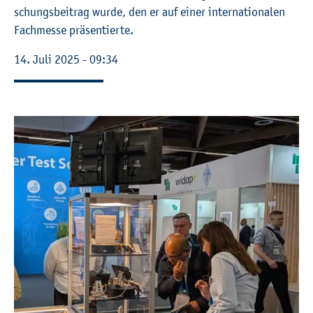
schungs­bei­trag wurde, den er auf einer in­ter­na­tio­na­len
Fach­mes­se prä­sen­tier­te.
14. Juli 2025 - 09:34