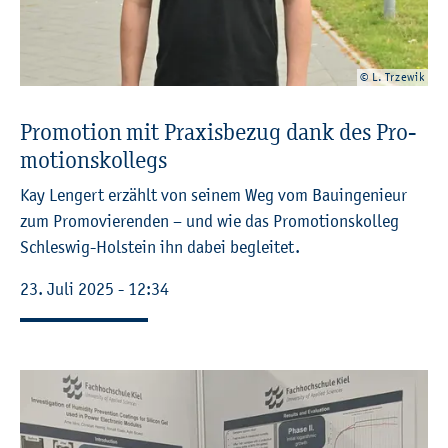
© L. Trze­wik
Pro­mo­ti­on mit Pra­xis­be­zug dank des Pro­
mo­ti­ons­kol­legs
Kay Len­gert er­zählt von sei­nem Weg vom Bau­in­ge­nieur
zum Pro­mo­vie­ren­den – und wie das Pro­mo­ti­ons­kol­leg
Schles­wig-Hol­stein ihn dabei be­glei­tet.
23. Juli 2025 - 12:34