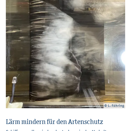
© L. Föh­ring
Lärm min­dern für den Ar­ten­schutz