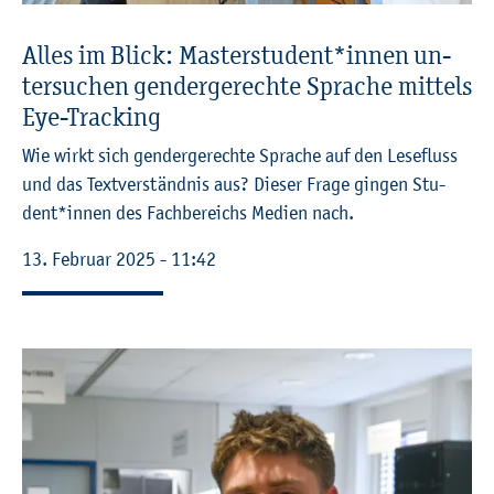
Alles im Blick: Mas­ter­stu­dent*innen un­
ter­su­chen gen­der­ge­rech­te Spra­che mit­tels
Eye-Tracking
Wie wirkt sich gen­der­ge­rech­te Spra­che auf den Le­se­fluss
und das Text­ver­ständ­nis aus? Die­ser Frage gin­gen Stu­
dent*innen des Fach­be­reichs Me­di­en nach.
13. Fe­bru­ar 2025 - 11:42