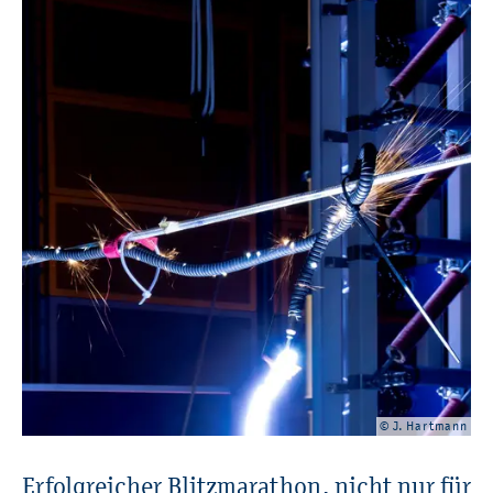
© J. Hart­mann
Er­folg­rei­cher Blitz­ma­ra­thon, nicht nur für