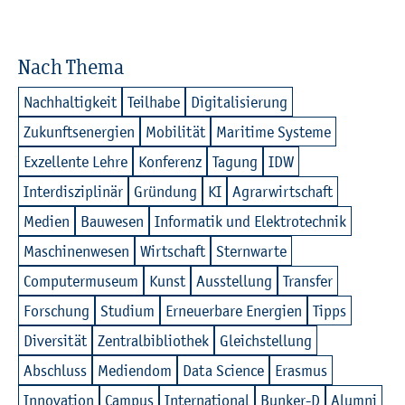
Nach Thema
Nach­hal­tig­keit
Teil­ha­be
Di­gi­ta­li­sie­rung
Zu­kunfts­en­er­gi­en
Mo­bi­li­tät
Ma­ri­ti­me Sys­te­me
Ex­zel­len­te Lehre
Kon­fe­renz
Ta­gung
IDW
In­ter­dis­zi­pli­när
Grün­dung
KI
Agrar­wirt­schaft
Me­di­en
Bau­we­sen
In­for­ma­tik und Elek­tro­tech­nik
Ma­schi­nen­we­sen
Wirt­schaft
Stern­war­te
Com­pu­ter­mu­se­um
Kunst
Aus­stel­lung
Trans­fer
For­schung
Stu­di­um
Er­neu­er­ba­re En­er­gi­en
Tipps
Di­ver­si­tät
Zen­tral­bi­blio­thek
Gleich­stel­lung
Ab­schluss
Me­di­en­dom
Data Sci­ence
Eras­mus
In­no­va­ti­on
Cam­pus
In­ter­na­tio­nal
Bun­ker-D
Alum­ni