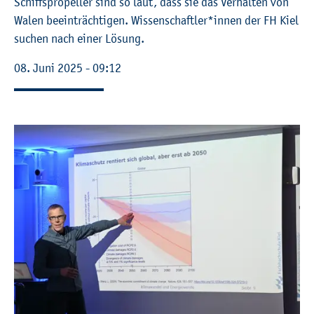
Schiffs­pro­pel­ler sind so laut, dass sie das Ver­hal­ten von
Walen be­ein­träch­ti­gen. Wis­sen­schaft­ler*innen der FH Kiel
su­chen nach einer Lö­sung.
08. Juni 2025 - 09:12