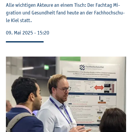
Alle wich­ti­gen Ak­teu­re an einem Tisch: Der Fach­tag Mi­
gra­ti­on und Ge­sund­heit fand heute an der Fach­hoch­schu­
le Kiel statt.
09. Mai 2025 - 15:20