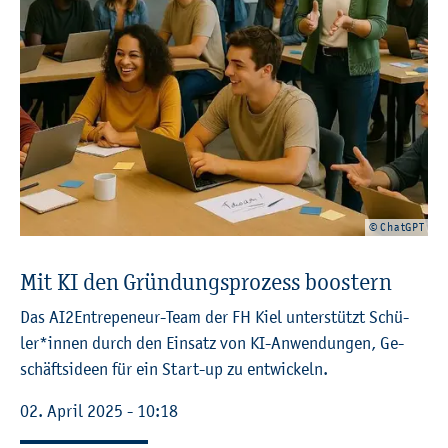
© ChatGPT
Mit KI den Grün­dungs­pro­zess boos­tern
Das AI2En­tr­epe­neur-Team der FH Kiel un­ter­stützt Schü­
ler*innen durch den Ein­satz von KI-An­wen­dun­gen, Ge­
schäfts­ide­en für ein Start-up zu ent­wi­ckeln.
02. April 2025 - 10:18