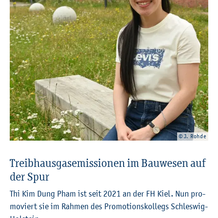
© J. Rohde
Treib­haus­gas­emis­sio­nen im Bau­we­sen auf
der Spur
Thi Kim Dung Pham ist seit 2021 an der FH Kiel. Nun pro­
mo­viert sie im Rah­men des Pro­mo­ti­ons­kol­legs Schles­wig-