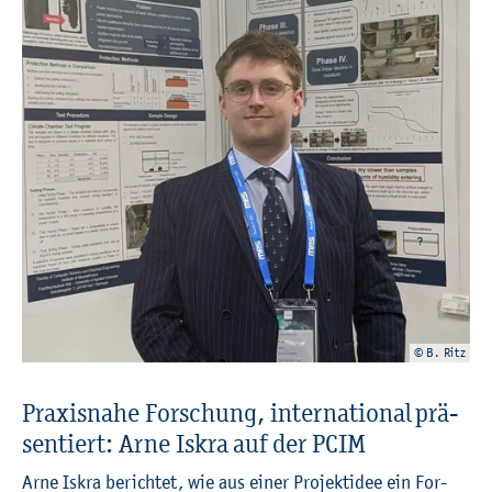
© B. Ritz
Pra­xis­na­he For­schung, in­ter­na­tio­nal prä­
sen­tiert: Arne Iskra auf der PCIM
Arne Iskra be­rich­tet, wie aus einer Pro­jekt­idee ein For­