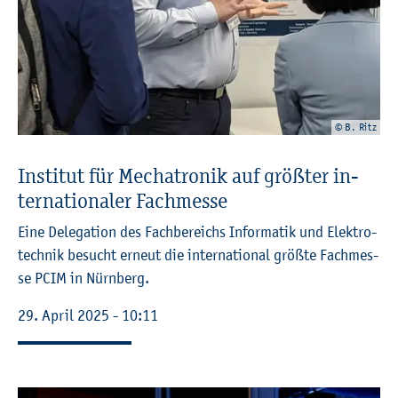
© B. Ritz
In­sti­tut für Me­cha­tro­nik auf grö­ß­ter in­
ter­na­tio­na­ler Fach­mes­se
Eine De­le­ga­ti­on des Fach­be­reichs In­for­ma­tik und Elek­tro­
tech­nik be­sucht er­neut die in­ter­na­tio­nal grö­ß­te Fach­mes­
se PCIM in Nürn­berg.
29. April 2025 - 10:11