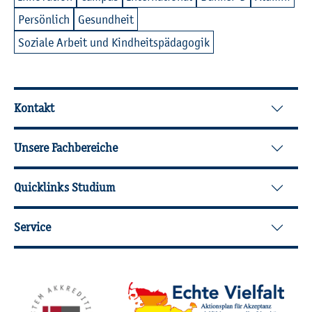
Per­sön­lich
Ge­sund­heit
So­zia­le Ar­beit und Kind­heits­päd­ago­gik
Wei­ter­füh­ren­de In­for­ma­tio­nen
Kontakt
Unsere Fachbereiche
Quicklinks Studium
Service
Mit­glied­schaf­ten, Aus­zeich­nun­gen,