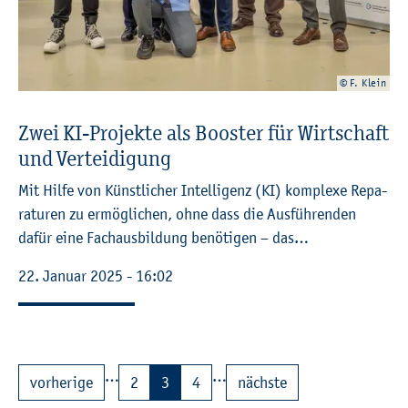
© F. Klein
Zwei KI-Pro­jek­te als Boos­ter für Wirt­schaft
und Ver­tei­di­gung
Mit Hilfe von Künst­li­cher In­tel­li­genz (KI) kom­ple­xe Re­pa­
ra­tu­ren zu er­mög­li­chen, ohne dass die Aus­füh­ren­den
dafür eine Fach­aus­bil­dung be­nö­ti­gen – das…
22. Ja­nu­ar 2025 - 16:02
…
…
vor­he­ri­ge
2
3
4
nächs­te