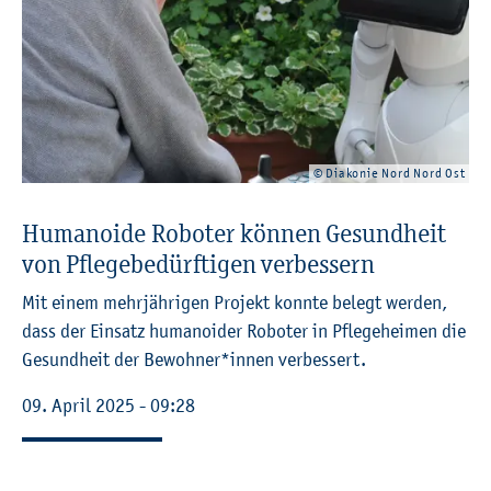
© Dia­ko­nie Nord Nord Ost
Hu­ma­noi­de Ro­bo­ter kön­nen Ge­sund­heit
von Pfle­ge­be­dürf­ti­gen ver­bes­sern
Mit einem mehr­jäh­ri­gen Pro­jekt konn­te be­legt wer­den,
dass der Ein­satz hu­ma­noi­der Ro­bo­ter in Pfle­ge­hei­men die
Ge­sund­heit der Be­woh­ner*innen ver­bes­sert.
09. April 2025 - 09:28