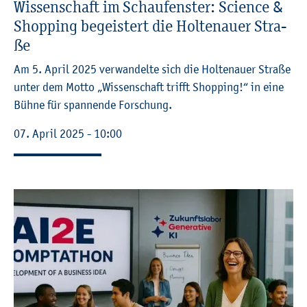
Wis­sen­schaft im Schau­fens­ter: Sci­ence &
Shop­ping be­geis­tert die Hol­ten­au­er Stra­
ße
Am 5. April 2025 ver­wan­del­te sich die Hol­ten­au­er Stra­ße
unter dem Motto „Wis­sen­schaft trifft Shop­ping!“ in eine
Bühne für span­nen­de For­schung.
07. April 2025 - 10:00