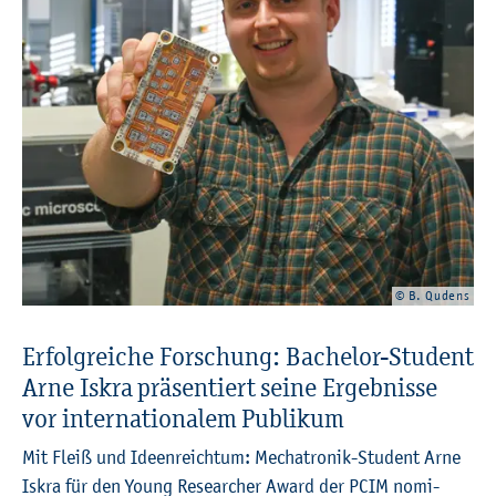
© B. Qu­dens
Er­folg­rei­che For­schung: Ba­che­lor-Stu­dent
Arne Iskra prä­sen­tiert seine Er­geb­nis­se
vor in­ter­na­tio­na­lem Pu­bli­kum
Mit Fleiß und Ide­en­reich­tum: Me­cha­tro­nik-Stu­dent Arne
Iskra für den Young Re­se­ar­cher Award der PCIM no­mi­