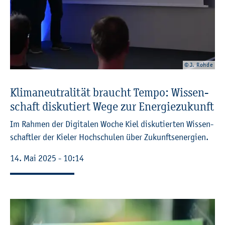
© J. Rohde
Kli­ma­neu­tra­li­tät braucht Tempo: Wis­sen­
schaft dis­ku­tiert Wege zur En­er­gie­zu­kunft
Im Rah­men der Di­gi­ta­len Woche Kiel dis­ku­tier­ten Wis­sen­
schaft­ler der Kie­ler Hoch­schu­len über Zu­kunfts­en­er­gi­en.
14. Mai 2025 - 10:14