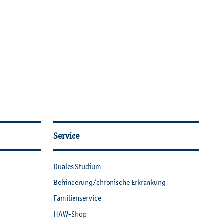
Service
Dua­les Stu­di­um
Be­hin­de­rung/chro­ni­sche Er­kran­kung
Fa­mi­li­en­ser­vice
HAW-Shop