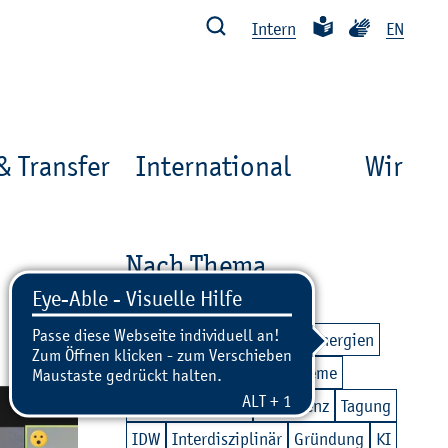
Such­ben
Leich­te Spra­che
Ge­bär­den­spra
In­tern
EN
& Transfer
International
Wir
Nach Thema
Nach­hal­tig­keit
Teil­ha­be
Di­gi­ta­li­sie­rung
Zu­kunfts­en­er­gi­en
Mo­bi­li­tät
Ma­ri­ti­me Sys­te­me
Ex­zel­len­te Lehre
Kon­fe­renz
Ta­gung
IDW
In­ter­dis­zi­pli­när
Grün­dung
KI