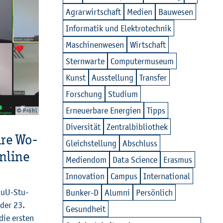
Agrar­wirt­schaft
Me­di­en
Bau­we­sen
In­for­ma­tik und Elek­tro­tech­nik
Ma­schi­nen­we­sen
Wirt­schaft
Stern­war­te
Com­pu­ter­mu­se­um
Kunst
Aus­stel­lung
Trans­fer
For­schung
Stu­di­um
Er­neu­er­ba­re En­er­gi­en
Tipps
© Pröhl
Di­ver­si­tät
Zen­tral­bi­blio­thek
ä­re Wo­
Gleich­stel­lung
Ab­schluss
n­line
Me­di­en­dom
Data Sci­ence
Eras­mus
In­no­va­ti­on
Cam­pus
In­ter­na­tio­nal
ÖuU-Stu­
Bun­ker-D
Alum­ni
Per­sön­lich
der 23.
Ge­sund­heit
die ers­ten