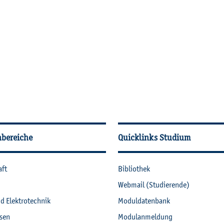
­tio­nen
hbereiche
Quicklinks Studium
aft
Bi­blio­thek
Web­mail (Stu­die­ren­de)
nd Elek­tro­tech­nik
Mo­dul­da­ten­bank
­sen
Mo­du­l­an­mel­dung