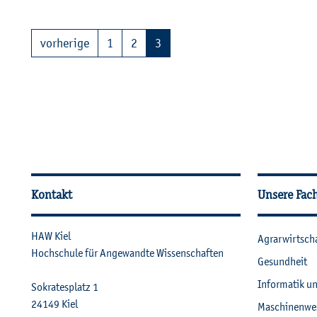
vor­he­ri­ge
1
2
3
Wei­ter­füh­ren­de In­for­ma
Kontakt
Unsere Fac
HAW Kiel
Agrar­wirt­sch
Hoch­schu­le für An­ge­wand­te Wis­sen­schaf­ten
Ge­sund­heit
In­for­ma­tik u
So­kra­tes­platz 1
24149
Kiel
Ma­schi­nen­we