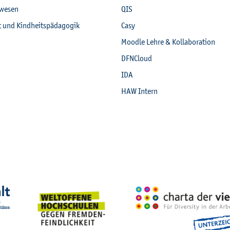
­we­sen
QIS
it und Kind­heits­päd­ago­gik
Casy
Mood­le Lehre & Kol­la­bo­ra­ti­on
DF­NCloud
IDA
HAW In­tern
eich­nun­gen, Part­ner­schaf­