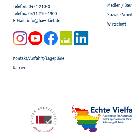
Me­di­en / Bau
Te­le­fon:
0431 210-0
Te­le­fax:
0431 210-1900
So­zia­le Ar­be
E-Mail:
info@​haw-​kiel.​de
Wirt­schaft
Kon­takt/An­fahrt/La­ge­plä­ne
Kar­rie­re
Mit­glied­schaf­ten, Aus­z