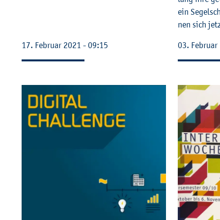
ein Se­gel­sc
nen sich jetz
17. Fe­bru­ar 2021 - 09:15
03. Fe­bru­a