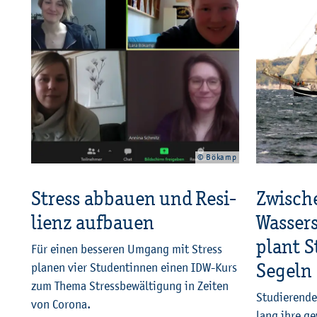
© Bö­kamp
Stress ab­bau­en und Re­si­
Zwi­sch
li­enz auf­bau­en
Was­ser­
plant S
Für einen bes­se­ren Um­gang mit Stress
Se­geln
pla­nen vier Stu­den­tin­nen einen IDW-Kurs
zum Thema Stress­be­wäl­ti­gung in Zei­ten
Stu­die­ren­
von Co­ro­na.
lang ihre ge