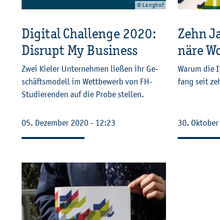
© Lang­hof
Di­gi­tal Chal­len­ge 2020:
Zehn Jah
Dis­rupt My Busi­ness
nä­re W
Zwei Kie­ler Un­ter­neh­men lie­ßen ihr Ge­
Warum die I
schäfts­mo­dell im Wett­be­werb von FH-
fang seit zeh
Stu­die­ren­den auf die Probe stel­len.
05. De­zem­ber 2020 - 12:23
30. Ok­to­be