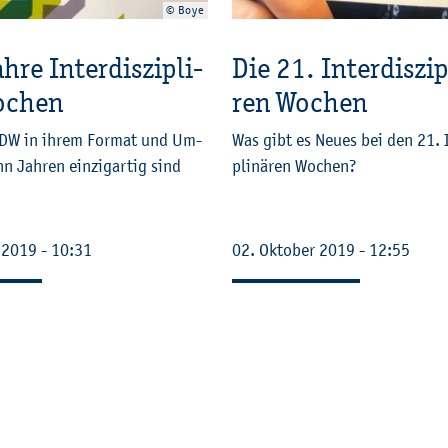
© Boye
re In­ter­dis­zi­pli­
Die 21. In­ter­dis­zi­p
o­chen
ren Wo­chen
DW in ihrem For­mat und Um­
Was gibt es Neues bei den 21. In­
n Jah­ren ein­zig­ar­tig sind
pli­nä­ren Wo­chen?
r 2019 - 10:31
02. Ok­to­ber 2019 - 12:55