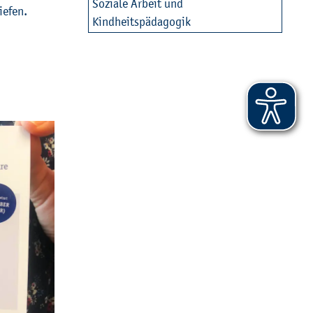
So­zia­le Ar­beit und
ie­fen.
Kind­heits­päd­ago­gik