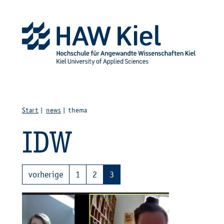
Zur Haupt­na­vi­ga­ti­on sprin­gen
Zum Haupt­in­halt sprin­g
Start
news
thema
IDW
vor­he­ri­ge
1
2
3