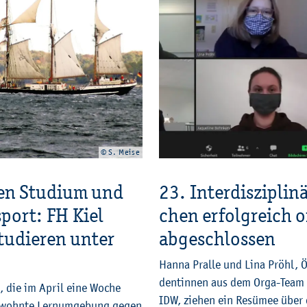
© S. Meise
en Stu­di­um und
23. In­ter­dis­zi­pli­n
sport: FH Kiel
chen er­folg­reich o
tu­die­ren unter
ab­ge­schlos­sen
Hanna Pral­le und Lina Pröhl, 
den­tin­nen aus dem Orga-Team 
de, die im April eine Woche
IDW, zie­hen ein Re­sü­mee über 
­wohn­te Lern­um­ge­bung gegen