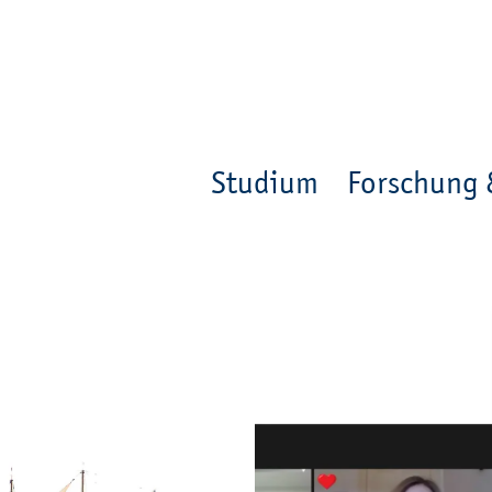
en
Zur Un­ter­na­vi­ga­ti­on sprin­gen
per­son_­se­arch
mo­ve­d_lo­ca­ti­on
Studium
Forschung 