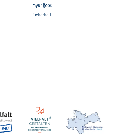
myu­ni­jobs
Si­cher­heit
ten