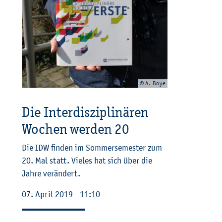
© A. Boye
Die In­ter­dis­zi­pli­nä­ren
Wo­chen wer­den 20
Die IDW fin­den im Som­mer­se­mes­ter zum
20. Mal statt. Vie­les hat sich über die
Jahre ver­än­dert.
07. April 2019 - 11:10