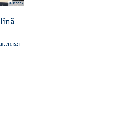
© Beeck
li­nä­
ter­dis­zi­