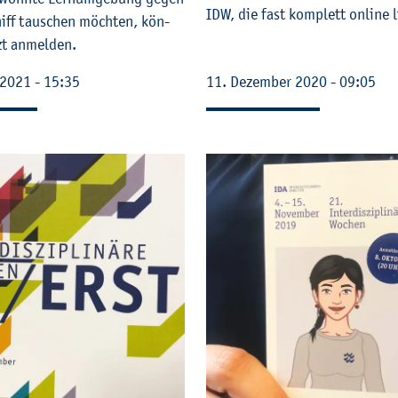
IDW, die fast kom­plett on­line l
hiff tau­schen möch­ten, kön­
t an­mel­den.
r 2021 - 15:35
11. De­zem­ber 2020 - 09:05