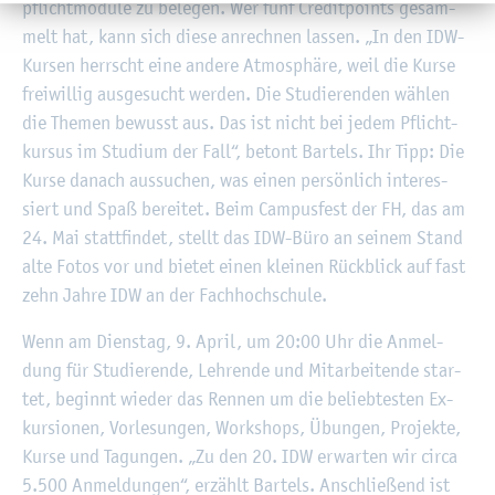
pflicht­mo­du­le zu be­le­gen. Wer fünf Credit­points ge­sam­
melt hat, kann sich diese an­rech­nen las­sen. „In den IDW-
Kur­sen herrscht eine an­de­re At­mo­sphä­re, weil die Kurse
frei­wil­lig aus­ge­sucht wer­den. Die Stu­die­ren­den wäh­len
die The­men be­wusst aus. Das ist nicht bei jedem Pflicht­
kur­sus im Stu­di­um der Fall“, be­tont Bar­tels. Ihr Tipp: Die
Kurse da­nach aus­su­chen, was einen per­sön­lich in­ter­es­
siert und Spaß be­rei­tet. Beim Cam­pus­fest der FH, das am
24. Mai statt­fin­det, stellt das IDW-Büro an sei­nem Stand
alte Fotos vor und bie­tet einen klei­nen Rück­blick auf fast
zehn Jahre IDW an der Fach­hoch­schu­le.
Wenn am Diens­tag, 9. April, um 20:00 Uhr die An­mel­
dung für Stu­die­ren­de, Leh­ren­de und Mit­ar­bei­ten­de star­
tet, be­ginnt wie­der das Ren­nen um die be­lieb­tes­ten Ex­
kur­sio­nen, Vor­le­sun­gen, Work­shops, Übun­gen, Pro­jek­te,
Kurse und Ta­gun­gen. „Zu den 20. IDW er­war­ten wir circa
5.500 An­mel­dun­gen“, er­zählt Bar­tels. An­schlie­ßend ist