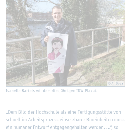
©
Fach­hoch­schu­le Kiel
© A. Boye
Isa­bel­le Bar­tels mit dem dies­jäh­ri­gen IDW-Pla­kat.
„Dem Bild der Hoch­schu­le als eine Fer­ti­gungs­stät­te von
schnell im Ar­beits­pro­zess ein­setz­ba­rer Bio­ein­hei­ten muss
ein hu­ma­ner Ent­wurf ent­ge­gen­ge­hal­ten wer­den, ...“, so