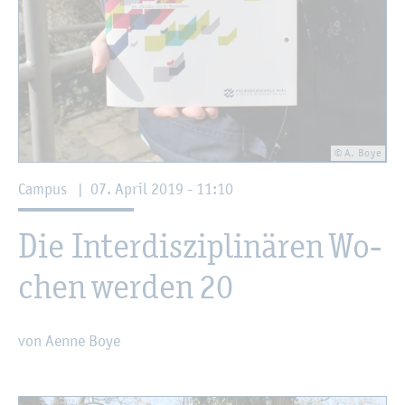
© A. Boye
Cam­pus
|
07. April 2019 - 11:10
Die In­ter­dis­zi­pli­nä­ren Wo­
chen wer­den 20
von Aenne Boye