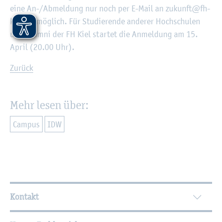
eine An-/Ab­mel­dung nur noch per E-Mail an zu­kunft@​fh-​
kiel.​de mög­lich. Für Stu­die­ren­de an­de­rer Hoch­schu­len
und Alum­ni der FH Kiel star­tet die An­mel­dung am 15.
April (20.00 Uhr).
Zu­rück
Mehr lesen über:
Cam­pus
IDW
Wei­ter­füh­ren­de In­for­ma­tio­nen
Kontakt