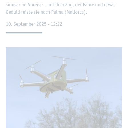
si­ons­ar­me An­rei­se – mit dem Zug, der Fähre und etwas
Ge­duld reis­te sie nach Palma (Mal­lor­ca).
10. Sep­tem­ber 2025 - 12:22