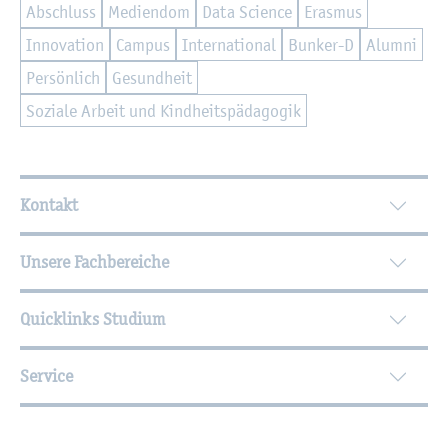
Ab­schluss
Me­di­en­dom
Data Sci­ence
Eras­mus
In­no­va­ti­on
Cam­pus
In­ter­na­tio­nal
Bun­ker-D
Alum­ni
Per­sön­lich
Ge­sund­heit
So­zia­le Ar­beit und Kind­heits­päd­ago­gik
Wei­ter­füh­ren­de In­for­ma­tio­nen
Kontakt
Unsere Fachbereiche
Quicklinks Studium
Service