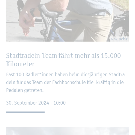
© S. Meise
Stadt­ra­deln-Team fährt mehr als 15.000
Ki­lo­me­ter
Fast 100 Rad­ler*innen haben beim dies­jäh­ri­gen Stadt­ra­
deln für das Team der Fach­hoch­schu­le Kiel kräf­tig in die
Pe­da­len ge­tre­ten.
30. Sep­tem­ber 2024 - 10:00