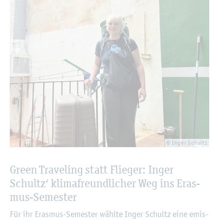
© Inger Schultz
Green Tra­ve­ling statt Flie­ger: Inger
Schultz‘ kli­ma­freund­li­cher Weg ins Eras­
mus-Se­mes­ter
Für ihr Eras­mus-Se­mes­ter wähl­te Inger Schultz eine emis­