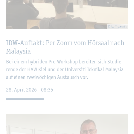
© L. Trze­wik
IDW-Auf­takt: Per Zoom vom Hör­saal nach
Ma­lay­sia
Bei einem hy­bri­den Pre-Work­shop be­rei­ten sich Stu­die­
ren­de der HAW Kiel und der Uni­ver­si­ti Te­kni­kal Ma­lay­sia
auf einen zwei­wö­chi­gen Aus­tausch vor.
28. April 2026 - 08:35