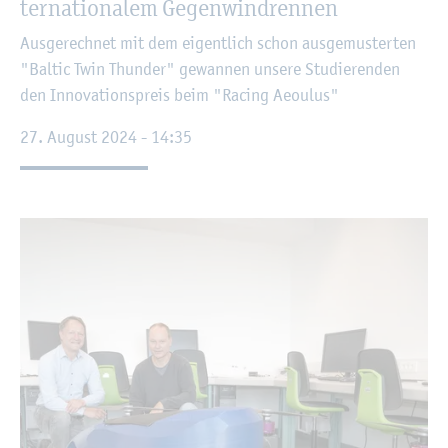
ter­na­tio­na­lem Ge­gen­wind­ren­nen
Aus­ge­rech­net mit dem ei­gent­lich schon aus­ge­mus­ter­ten
"Bal­tic Twin Thun­der" ge­wan­nen un­se­re Stu­die­ren­den
den In­no­va­ti­ons­preis beim "Ra­cing Aeo­u­lus"
27. Au­gust 2024 - 14:35