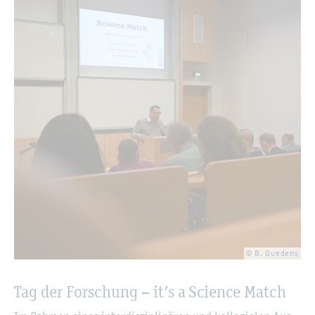
© B. Que­dens
Tag der For­schung – it’s a Sci­ence Match