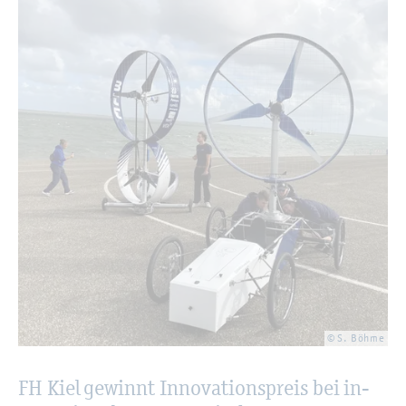
© S. Böhme
FH Kiel ge­winnt In­no­va­ti­ons­preis bei in­