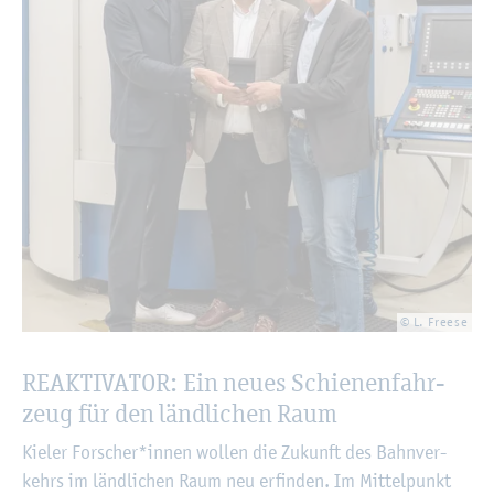
© L. Free­se
RE­AK­TI­VA­TOR: Ein neues Schie­nen­fahr­
zeug für den länd­li­chen Raum
Kie­ler For­scher*innen wol­len die Zu­kunft des Bahn­ver­
kehrs im länd­li­chen Raum neu er­fin­den. Im Mit­tel­punkt