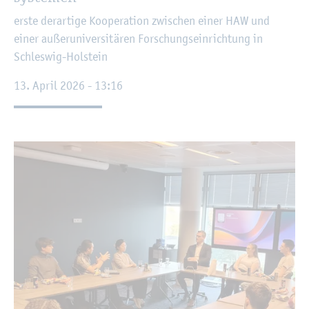
erste der­ar­ti­ge Ko­ope­ra­ti­on zwi­schen einer HAW und
einer au­ßer­uni­ver­si­tä­ren For­schungs­ein­rich­tung in
Schles­wig-Hol­stein
13. April 2026 - 13:16