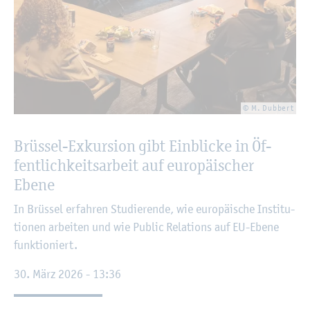
© M. Dub­bert
Brüs­sel-Ex­kur­si­on gibt Ein­bli­cke in Öf­
fent­lich­keits­ar­beit auf eu­ro­päi­scher
Ebene
In Brüs­sel er­fah­ren Stu­die­ren­de, wie eu­ro­päi­sche In­sti­tu­
tio­nen ar­bei­ten und wie Pu­blic Re­la­ti­ons auf EU-Ebene
funk­tio­niert.
30. März 2026 - 13:36