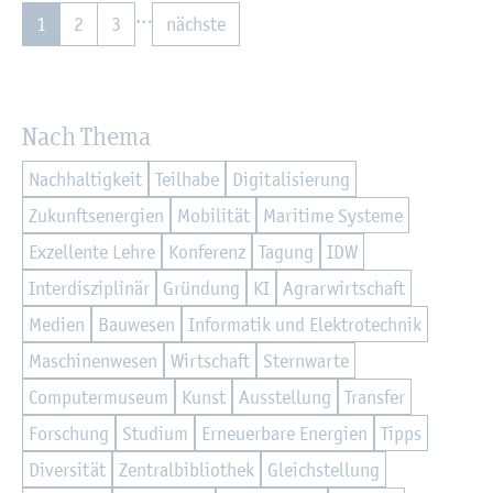
…
1
2
3
nächs­te
Nach Thema
Nach­hal­tig­keit
Teil­ha­be
Di­gi­ta­li­sie­rung
Zu­kunfts­en­er­gi­en
Mo­bi­li­tät
Ma­ri­ti­me Sys­te­me
Ex­zel­len­te Lehre
Kon­fe­renz
Ta­gung
IDW
In­ter­dis­zi­pli­när
Grün­dung
KI
Agrar­wirt­schaft
Me­di­en
Bau­we­sen
In­for­ma­tik und Elek­tro­tech­nik
Ma­schi­nen­we­sen
Wirt­schaft
Stern­war­te
Com­pu­ter­mu­se­um
Kunst
Aus­stel­lung
Trans­fer
For­schung
Stu­di­um
Er­neu­er­ba­re En­er­gi­en
Tipps
Di­ver­si­tät
Zen­tral­bi­blio­thek
Gleich­stel­lung