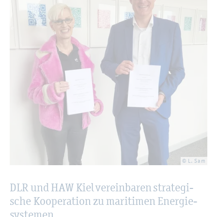
© L. Sam
DLR und HAW Kiel ver­ein­ba­ren stra­te­gi­
sche Ko­ope­ra­ti­on zu ma­ri­ti­men En­er­gie­
sys­te­men