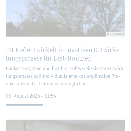
© HAW Kiel
FH Kiel ent­wi­ckelt in­no­va­ti­ven Ent­wick­
lungs­pro­zess für Last-Droh­nen
Bau­kas­ten­sys­tem und fle­xi­bler soft­ware­ba­sier­ter Ent­wick­
lungs­pro­zess soll in­di­vi­dua­li­sier­te kos­ten­güns­ti­ge Pro­
duk­ti­on von Last-Droh­nen er­mög­li­chen.
06. Au­gust 2025 - 11:54