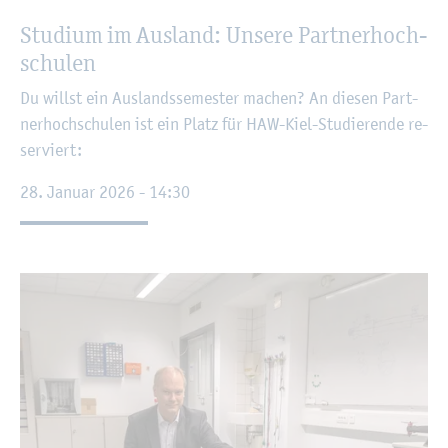
Stu­di­um im Aus­land: Un­se­re Part­ner­hoch­
schu­len
Du willst ein Aus­lands­se­mes­ter ma­chen? An die­sen Part­
ner­hoch­schu­len ist ein Platz für HAW-Kiel-Stu­die­ren­de re­
ser­viert:
28. Ja­nu­ar 2026 - 14:30