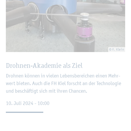
© F. Klein
Droh­nen-Aka­de­mie als Ziel
Droh­nen kön­nen in vie­len Le­bens­be­rei­chen einen Mehr­
wert bie­ten. Auch die FH Kiel forscht an der Tech­no­lo­gie
und be­schäf­tigt sich mit ihren Chan­cen.
10. Juli 2024 - 10:00