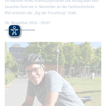
Im Rah­men eines in­ter­dis­zi­pli­nä­ren und kol­le­gia­len Aus­
tau­sches fand am 4. No­vem­ber an der Fach­hoch­schu­le
Kiel erst­mals der „Tag der For­schung“ statt.
06. No­vem­ber 2024 - 09:07