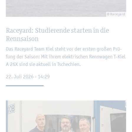
© Raceyard
Raceyard: Stu­die­ren­de star­ten in die
Renn­sai­son
Das Raceyard Team Kiel steht vor der ers­ten gro­ßen Prü­
fung der Sai­son: Mit ihrem elek­tri­schen Renn­wa­gen T-Kiel
A 26X sind sie ak­tu­ell in Tsche­chi­en.
22. Juli 2026 - 14:29