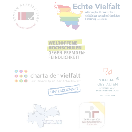
Mit­glied­schaf­ten, Aus­zeich­nun­gen,