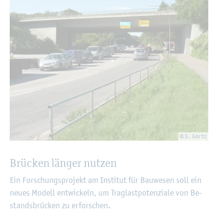
© S. Görtz
Brü­cken län­ger nut­zen
Ein For­schungs­pro­jekt am In­sti­tut für Bau­we­sen soll ein
neues Mo­dell ent­wi­ckeln, um Tra­glas­t­po­ten­zia­le von Be­
stands­brü­cken zu er­for­schen.