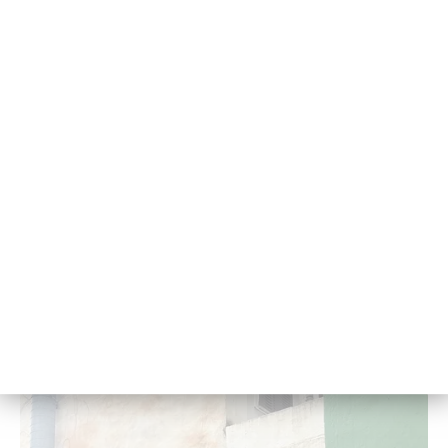
© HAW Kiel
Boos­ter für die En­er­gie­wen­de: Kie­ler For­
schungs­team möch­te Was­ser­stoff­ge­win­
nung op­ti­mie­ren
In­no­va­ti­ve Ma­te­ria­li­en und eine in­tel­li­gen­te Steue­rung:
HAW Kiel, Uni Kiel und die Phi-Stone AG wol­len die Ka­pil­
lar­elek­tro­ly­se ef­fi­zi­en­ter ma­chen.
24. No­vem­ber 2025 - 13:34