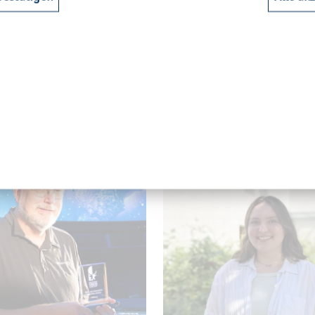
e nun die Pro­jek­ti­ons­tech­
Uhr be­rich­tet Prof. Dr. Ste­fan
neu­es­ten Stand ge­bracht.
Me­di­en­dom der FH Kiel über d
Mis­si­on und deren Be­deu­tung
r 2024 - 09:00
30. Ja­nu­ar 2024 - 10:42