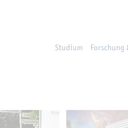
en
Zur Un­ter­na­vi­ga­ti­on sprin­gen
per­son_­se­arch
mo­ve­d_lo­ca­ti­on
Studium
Forschung 