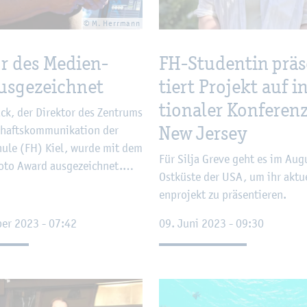
© M. Herr­mann
or des Me­di­en­
FH-Stu­den­tin prä­
s­ge­zeich­net
tiert Pro­jekt auf in
tio­na­ler Kon­fe­ren
ck, der Di­rek­tor des Zen­trums
New Jer­sey
chafts­kom­mu­ni­ka­ti­on der
hu­le (FH) Kiel, wurde mit dem
Für Silja Greve geht es im Au­g
­to Award aus­ge­zeich­net.…
Ost­küs­te der USA, um ihr ak­tu­e
en­pro­jekt zu prä­sen­tie­ren.
ber 2023 - 07:42
09. Juni 2023 - 09:30