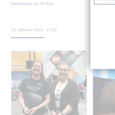
Me­di­en­dom der FH Kiel.
ten hat, wurd
nik auf den 
23. Ok­to­ber 2024 - 17:32
04. Fe­bru­a