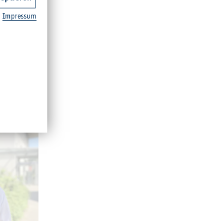
 Jor­dan im
Im­pres­sum
ie Gaia-
 für die…