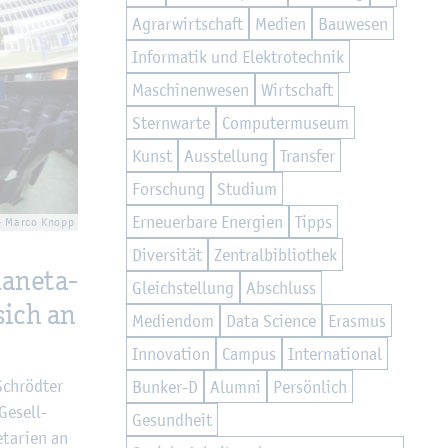
Agrar­wirt­schaft
Me­di­en
Bau­we­sen
In­for­ma­tik und Elek­tro­tech­nik
Ma­schi­nen­we­sen
Wirt­schaft
Stern­war­te
Com­pu­ter­mu­se­um
Kunst
Aus­stel­lung
Trans­fer
For­schung
Stu­di­um
Er­neu­er­ba­re En­er­gi­en
Tipps
 - Marco Knopp
Di­ver­si­tät
Zen­tral­bi­blio­thek
a­ne­ta­
Gleich­stel­lung
Ab­schluss
 sich an
Me­di­en­dom
Data Sci­ence
Eras­mus
In­no­va­ti­on
Cam­pus
In­ter­na­tio­nal
 Schröd­ter
Bun­ker-D
Alum­ni
Per­sön­lich
Ge­sell­
Ge­sund­heit
­ta­ri­en an