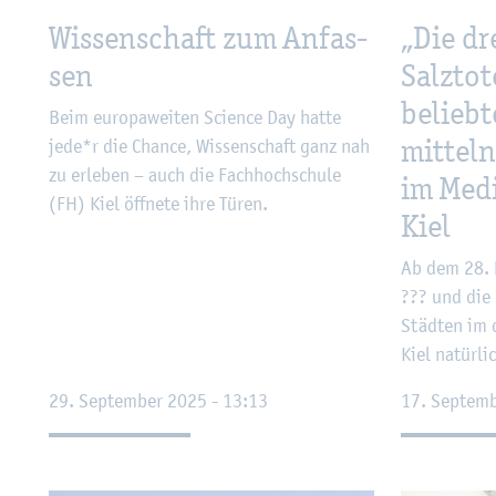
Wis­sen­schaft zum An­fas­
„Die dr
sen
Salz­to
be­lieb­t
Beim eu­ro­pa­wei­ten Sci­ence Day hatte
mit­teln
jede*r die Chan­ce, Wis­sen­schaft ganz nah
zu er­le­ben – auch die Fach­hoch­schu­le
im Me­d
(FH) Kiel öff­ne­te ihre Türen.
Kiel
Ab dem 28. N
??? und die S
Städ­ten im 
Kiel na­tür­l
29. Sep­tem­ber 2025 - 13:13
17. Sep­tem­