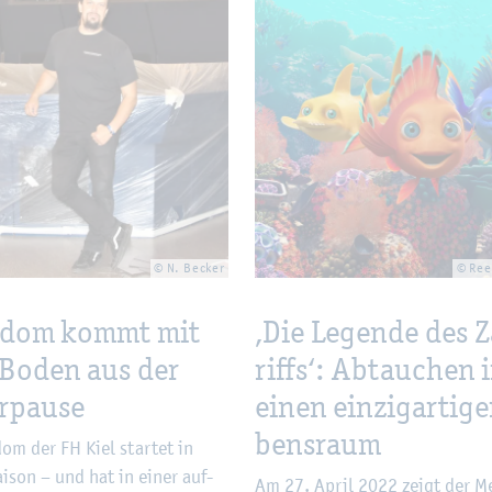
© N. Be­cker
© Reef
n­dom kommt mit
‚Die Le­gen­de des Z
Boden aus der
riffs‘: Ab­tau­chen 
­pau­se
einen ein­zig­ar­ti­g
bens­raum
dom der FH Kiel star­tet in
i­son – und hat in einer auf­
Am 27. April 2022 zeigt der Me