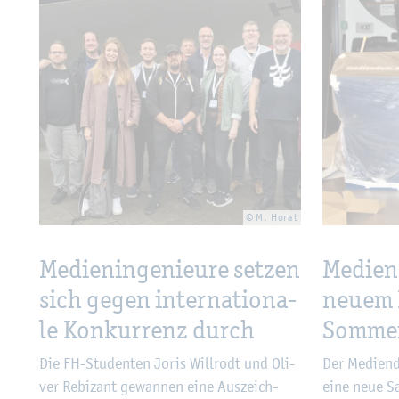
© M. Horat
Me­di­en­in­ge­nieu­re set­zen
Me­di­e
sich gegen in­ter­na­tio­na­
neuem 
le Kon­kur­renz durch
Som­mer
Die FH-Stu­den­ten Joris Will­rodt und Oli­
Der Me­di­en­
ver Re­bi­zant ge­wan­nen eine Aus­zeich­
eine neue Sa