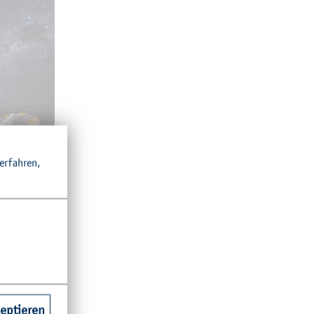
r­fah­ren,
ESO/S. Bru­nier
ch­ge­
des
zeptieren
 18:30