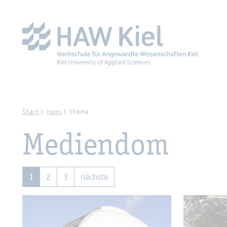
Zur Haupt­na­vi­ga­ti­on sprin­gen
Zum Haupt­in­halt sprin­g
Start
news
thema
Me­di­en­dom
1
2
3
nächs­te