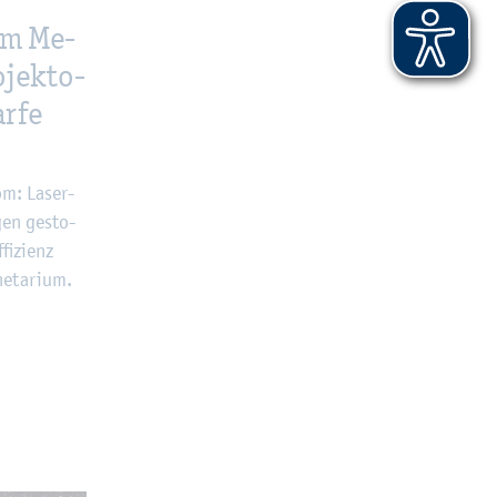
im Me­
­jek­to­
r­fe
om: La­ser­
gen ge­sto­
i­zi­enz
e­ta­ri­um.