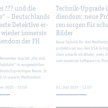
ei ??? und die
Tech­nik-Up­grade 
­te“ – Deutsch­lands
di­en­dom: neue Pro
es­te De­tek­ti­ve er­
ren sor­gen für scha
 wie­der im­mer­siv
Bil­der
i­en­dom der FH
Neue Tech­nik für den Me­di­en­d
pro­jek­to­ren aus den USA brin­
chen schar­fe 4K-Bil­der, mehr Ef­f
o­vem­ber star­tet „Die drei
und mo­der­ne Soft­ware ins Pla­n
alz­to­te“ in aus­ge­wähl­ten
deutsch­spra­chi­gen Raum. In
ich in un­serm Me­di­en­dom
ber 2025 - 15:50
01. Juli 2025 - 13:57