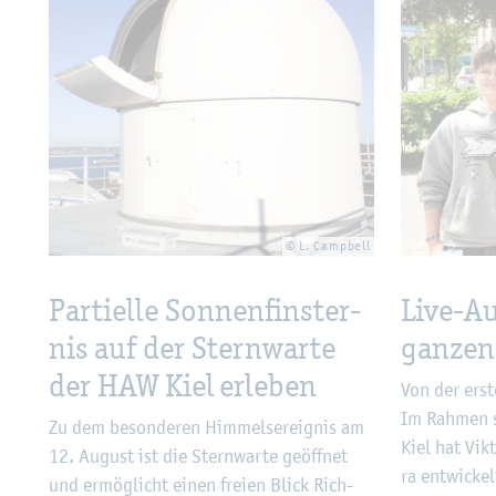
© L. Camp­bell
Par­ti­el­le Son­nen­fins­ter­
Live-A
nis auf der Stern­war­te
gan­zen
der HAW Kiel er­le­ben
Von der ers­
Im Rah­men s
Zu dem be­son­de­ren Him­mels­er­eig­nis am
Kiel hat Vik­
12. Au­gust ist die Stern­war­te ge­öff­net
ra ent­wi­ckel
und er­mög­licht einen frei­en Blick Rich­