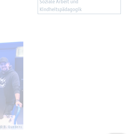
So­zia­le Ar­beit und
Kind­heits­päd­ago­gik
© B. Que­dens