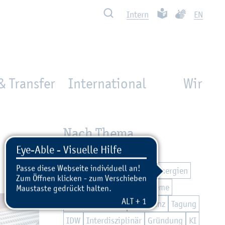
Such­ben
Leich­te Spra­che
Ge­bär­den­spra
In­tern
EN
& Transfer
International
Wir
Nach Thema
Nach­hal­tig­keit
Teil­ha­be
Di­gi­ta­li­sie­rung
Zu­kunfts­en­er­gi­en
Mo­bi­li­tät
Ma­ri­ti­me Sys­te­me
Ex­zel­len­te Lehre
Kon­fe­renz
Ta­gung
IDW
In­ter­dis­zi­pli­när
Grün­dung
KI