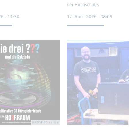
der Hoch­schu­le.
26 - 11:30
17. April 2026 - 08:09
© KOS­MOS Ver­lag