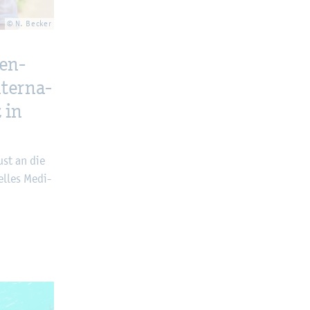
© N. Be­cker
sen­
­ter­na­
z in
ust an die
l­les Me­di­