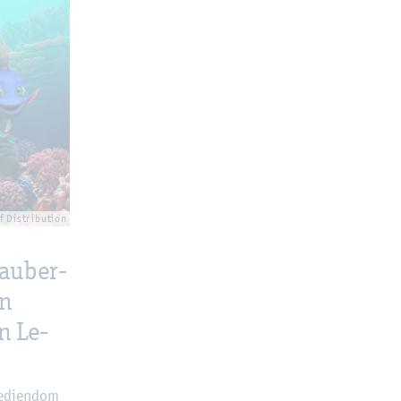
 Dis­tri­bu­ti­on
au­ber­
in
en Le­
­di­en­dom