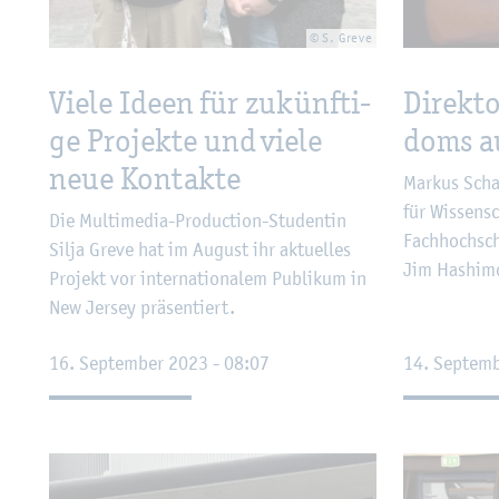
© S. Greve
Viele Ideen für zu­künf­ti­
Di­rek­t
ge Pro­jek­te und viele
doms au
neue Kon­tak­te
Mar­kus Scha
für Wis­sen­s
Die Mul­ti­me­dia-Pro­duc­tion-Stu­den­tin
Fach­hoch­sc
Silja Greve hat im Au­gust ihr ak­tu­el­les
Jim Hashi­mo
Pro­jekt vor in­ter­na­tio­na­lem Pu­bli­kum in
New Jer­sey prä­sen­tiert.
16. Sep­tem­ber 2023 - 08:07
14. Sep­tem­