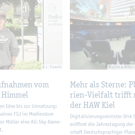
© L. Trze­wik
© Licht & Feder
uf­nah­men vom
Mehr als Ster­ne: Pl
 Him­mel
ri­en-Viel­falt trifft
der HAW Kiel
ten Idee bis zur Um­set­zung:
ei­nes FSJ im Me­di­en­dom
Di­gi­ta­li­sie­rungs­mi­nis­ter Dirk
tor Mül­ler eine All-Sky-Ka­me­
er­öff­net die Jah­res­ta­gung der 
t.
schaft Deutsch­spra­chi­ger Pla­ne