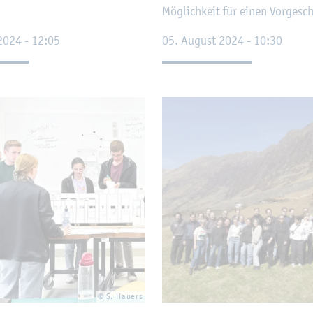
Mög­lich­keit für einen Vor­ge­s
2024 - 12:05
05. Au­gust 2024 - 10:30
© S. Hau­ers