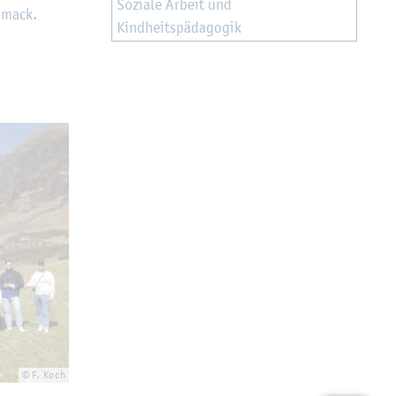
So­zia­le Ar­beit und
chmack.
Kind­heits­päd­ago­gik
© F. Koch