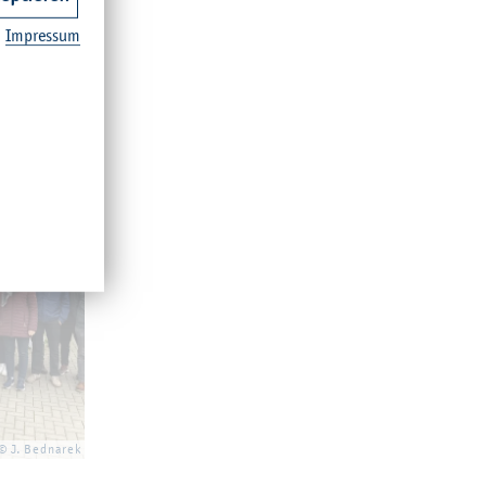
.
Im­pres­sum
© J. Bed­na­rek