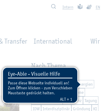
Such­ben
Leich­te Spra­che
Ge­bär­den­spra
In­tern
EN
& Transfer
International
Wir
Nach Thema
Nach­hal­tig­keit
Teil­ha­be
Di­gi­ta­li­sie­rung
Zu­kunfts­en­er­gi­en
Mo­bi­li­tät
Ma­ri­ti­me Sys­te­me
Ex­zel­len­te Lehre
Kon­fe­renz
Ta­gung
IDW
In­ter­dis­zi­pli­när
Grün­dung
KI