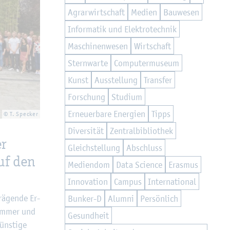
Agrar­wirt­schaft
Me­di­en
Bau­we­sen
In­for­ma­tik und Elek­tro­tech­nik
Ma­schi­nen­we­sen
Wirt­schaft
Stern­war­te
Com­pu­ter­mu­se­um
Kunst
Aus­stel­lung
Trans­fer
For­schung
Stu­di­um
Er­neu­er­ba­re En­er­gi­en
Tipps
© T. Spe­cker
Di­ver­si­tät
Zen­tral­bi­blio­thek
er
Gleich­stel­lung
Ab­schluss
uf den
Me­di­en­dom
Data Sci­ence
Eras­mus
In­no­va­ti­on
Cam­pus
In­ter­na­tio­nal
rä­gen­de Er­
Bun­ker-D
Alum­ni
Per­sön­lich
Sum­mer und
Ge­sund­heit
üns­ti­ge