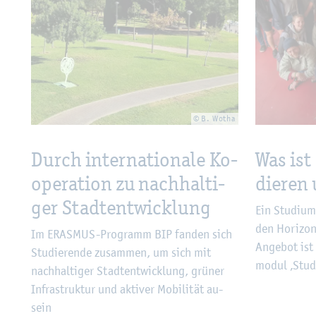
© B. Wotha
Durch in­ter­na­tio­na­le Ko­
Was ist 
ope­ra­ti­on zu nach­hal­ti­
die­ren
ger Stadt­ent­wick­lung
Ein Stu­di­um
den Ho­ri­zon
Im ERAS­MUS-Pro­gramm BIP fan­den sich
An­ge­bot ist 
Stu­die­ren­de zu­sam­men, um sich mit
mo­dul ‚Stu­d
nach­hal­ti­ger Stadt­ent­wick­lung, grü­ner
In­fra­struk­tur und ak­ti­ver Mo­bi­li­tät au­
sein