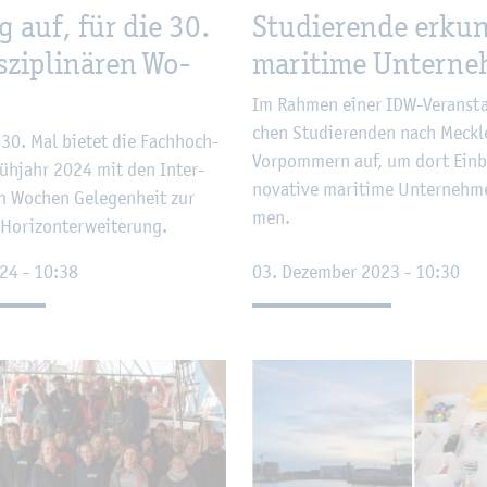
g auf, für die 30.
Stu­die­ren­de er­ku
s­zi­pli­nä­ren Wo­
ma­ri­ti­me Un­ter­n
Im Rah­men einer IDW-Ver­an­sta
chen Stu­die­ren­den nach Meck­l
 30. Mal bie­tet die Fach­hoch­
Vor­pom­mern auf, um dort Ein­bl
rüh­jahr 2024 mit den In­ter­
no­va­ti­ve ma­ri­ti­me Un­ter­neh
ren Wo­chen Ge­le­gen­heit zur
men.
 Ho­ri­zont­er­wei­te­rung.
024 - 10:38
03. De­zem­ber 2023 - 10:30