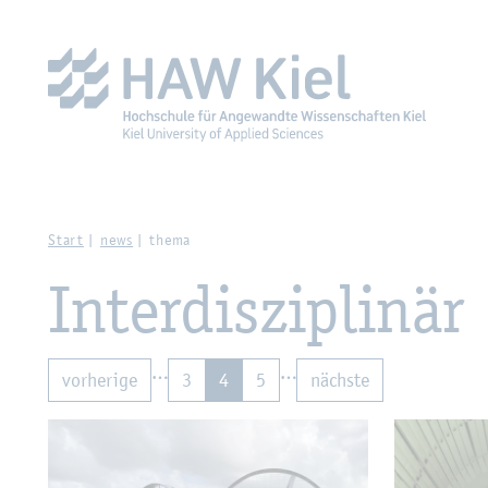
Zur Haupt­na­vi­ga­ti­on sprin­gen
Zum Haupt­in­halt sprin­g
Start
news
thema
In­ter­dis­zi­pli­när
…
…
vor­he­ri­ge
3
4
5
nächs­te