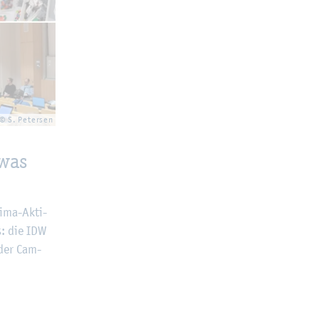
© S. Pe­ter­sen
 was
ima-Ak­ti­
s: die IDW
s der Cam­