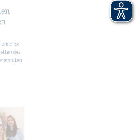
den
en
f einer Ex­
cet­ten des
r­ei­nig­ten