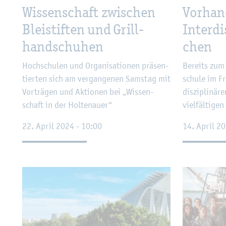
Wis­sen­schaft zwi­schen
Vor­han
Blei­stif­ten und Grill­
In­ter­di
hand­schu­hen
chen
Hoch­schu­len und Or­ga­ni­sa­tio­nen prä­sen­
Be­reits zum
tier­ten sich am ver­gan­ge­nen Sams­tag mit
schu­le im F
Vor­trä­gen und Ak­tio­nen bei „Wis­sen­
dis­zi­pli­nä­
schaft in der Hol­ten­au­er“
viel­fäl­ti­gen
22. April 2024 - 10:00
14. April 2