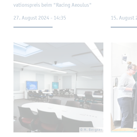
va­ti­ons­preis beim "Ra­cing Aeo­u­lus"
27. Au­gust 2024 - 14:35
15. Au­gust 
© M. Berg­ner