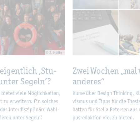
© J. Mül­ler
ei­gent­lich ‚Stu­
Zwei Wo­chen „mal
 unter Se­geln’?
an­de­res“
 bie­tet viele Mög­lich­kei­ten,
Kurse über De­sign Thin­king, Kl
t zu er­wei­tern. Ein sol­ches
vis­mus und Tipps für die The­si
das in­ter­dis­zi­pli­nä­re Wahl­
hat­ten für Stel­la Pe­ter­sen au
ie­ren unter Se­geln’.
pus­re­dak­ti­on viel zu bie­ten.