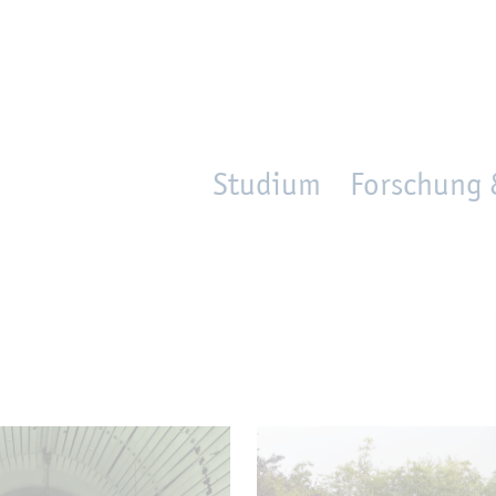
en
Zur Un­ter­na­vi­ga­ti­on sprin­gen
per­son_­se­arch
mo­ve­d_lo­ca­ti­on
Studium
Forschung 