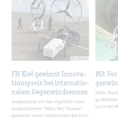
© S. Böhme
FH Kiel ge­winnt In­no­va­
Mit Vor
ti­ons­preis bei in­ter­na­tio­
gen­wi
na­lem Ge­gen­wind­ren­nen
Bal­tic Thun­d
ge Teil­nah­
Aus­ge­rech­net mit dem ei­gent­lich schon
lus in den Ni
aus­ge­mus­ter­ten "Bal­tic Twin Thun­der"
ge­wan­nen un­se­re Stu­die­ren­den den In­no­