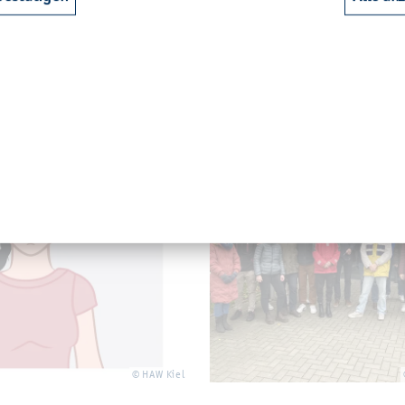
Kiel in einer On­line-Zeit­schrift
4 - 10:15
03. Mai 2024 - 09:00
© HAW Kiel