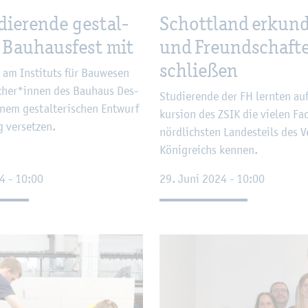
ie­ren­de ge­stal­
Schott­land er­kun­
 Bau­haus­fest mit
und Freund­schaf­t
schlie­ßen
e am In­sti­tuts für Bau­we­sen
u­cher*innen des Bau­haus Des­
Stu­die­ren­de der FH lern­ten au
em ge­stal­te­ri­schen Ent­wurf
kur­si­on des ZSIK die vie­len Fa­
 ver­set­zen.
nörd­lichs­ten Lan­des­teils des Ve
Kö­nig­reichs ken­nen.
4 - 10:00
29. Juni 2024 - 10:00