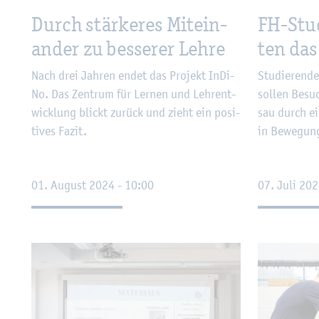
Durch stär­ke­res Mit­ein­
FH-Stu­d
an­der zu bes­se­rer Lehre
ten das
Nach drei Jah­ren endet das Pro­jekt In­Di­
Stu­die­ren­d
No. Das Zen­trum für Ler­nen und Lehr­ent­
sol­len Be­s
wick­lung blickt zu­rück und zieht ein po­si­
sau durch ein
ti­ves Fazit.
in Be­we­gung
01. Au­gust 2024 - 10:00
07. Juli 202