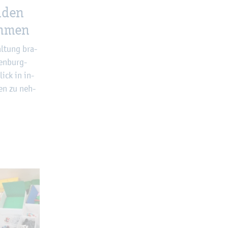
n­den
eh­men
l­tung bra­
en­burg-
ick in in­
­men zu neh­