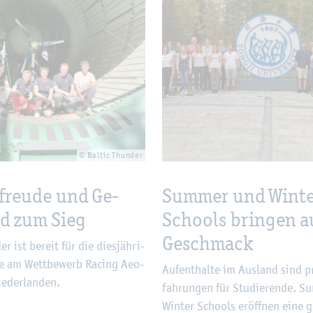
© Bal­tic Thun­der
­freu­de und Ge­
Sum­mer und Win­t
nd zum Sieg
Schools brin­gen a
Ge­schmack
er ist be­reit für die dies­jäh­ri­
me am Wett­be­werb Ra­cing Aeo­
Auf­ent­hal­te im Aus­land sind p
e­der­lan­den.
fah­run­gen für Stu­die­ren­de. 
Win­ter Schools er­öff­nen eine g