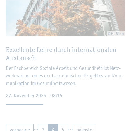
© H. Börm
Ex­zel­len­te Lehre durch in­ter­na­tio­na­len
Aus­tausch
Der Fach­be­reich So­zia­le Ar­beit und Ge­sund­heit ist Netz­
werk­part­ner eines deutsch-dä­ni­schen Pro­jek­tes zur Kom­
mu­ni­ka­ti­on im Ge­sund­heits­we­sen.
27. No­vem­ber 2024 - 08:15
…
…
vor­he­ri­ge
3
4
5
nächs­te