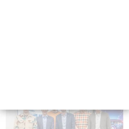
Pro­mo­ti­on aus Lei­den­schaft für die For­
schung
Durch einen Zu­fall kam Ca­ro­lin Skott­ke an die FH Kiel.
Hier bot sich ihr die Mög­lich­keit, mit einer Pro­mo­ti­on
ihrer Lei­den­schaft zu fol­gen.
27. Fe­bru­ar 2025 - 08:45