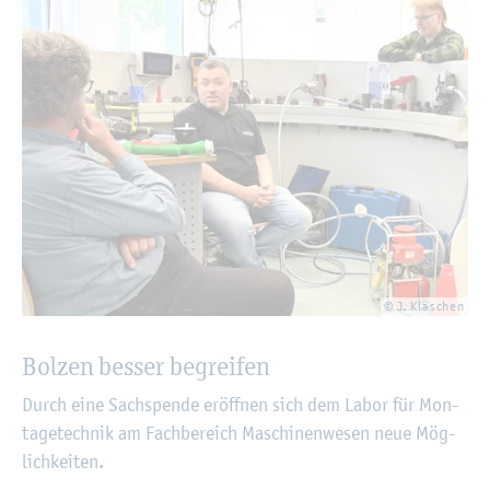
© J. Kläschen
Bol­zen bes­ser be­grei­fen
Durch eine Sach­spen­de er­öff­nen sich dem Labor für Mon­
ta­ge­tech­nik am Fach­be­reich Ma­schi­nen­we­sen neue Mög­
lich­kei­ten.