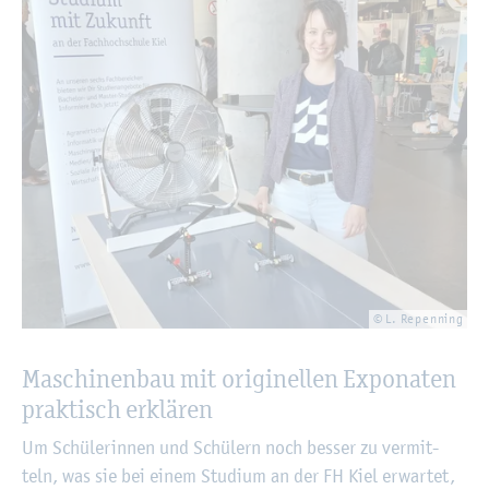
© L. Repen­ning
Ma­schi­nen­bau mit ori­gi­nel­len Ex­po­na­ten
prak­tisch er­klä­ren
Um Schü­le­rin­nen und Schü­lern noch bes­ser zu ver­mit­
teln, was sie bei einem Stu­di­um an der FH Kiel er­war­tet,