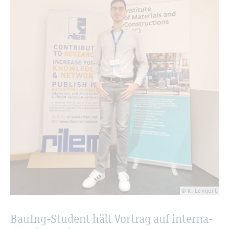
© K. Len­gert
Bau­Ing-Stu­dent hält Vor­trag auf in­ter­na­