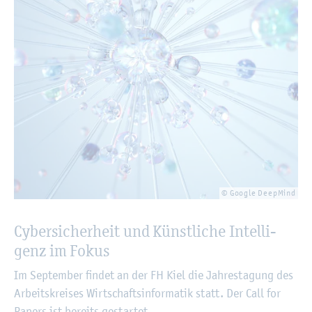
© Goog­le De­ep­Mind
Cy­ber­si­cher­heit und Künst­li­che In­tel­li­
genz im Fokus
Im Sep­tem­ber fin­det an der FH Kiel die Jah­res­ta­gung des
Ar­beits­krei­ses Wirt­schafts­in­for­ma­tik statt. Der Call for
Pa­pers ist be­reits ge­star­tet.