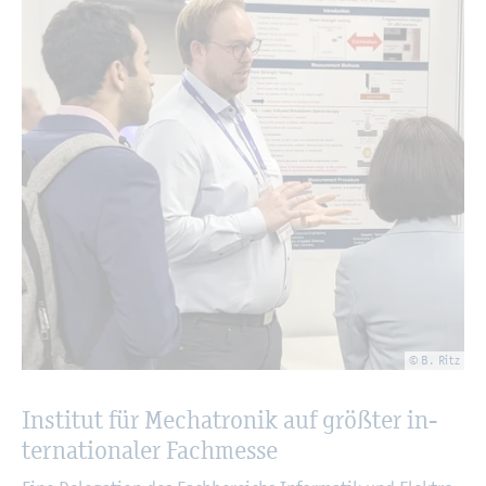
© B. Ritz
In­sti­tut für Me­cha­tro­nik auf grö­ß­ter in­
ter­na­tio­na­ler Fach­mes­se