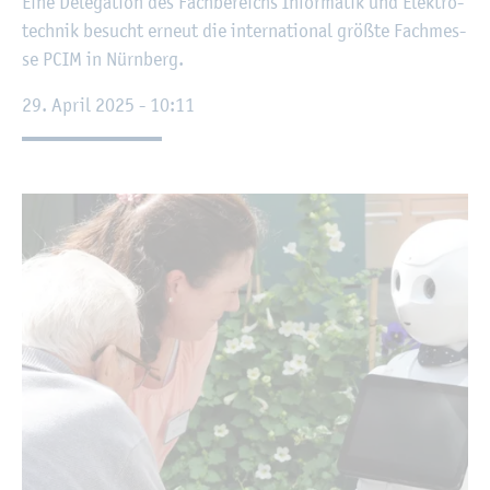
Eine De­le­ga­ti­on des Fach­be­reichs In­for­ma­tik und Elek­tro­
tech­nik be­sucht er­neut die in­ter­na­tio­nal grö­ß­te Fach­mes­
se PCIM in Nürn­berg.
29. April 2025 - 10:11