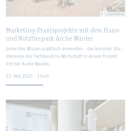
© J. Steh­mann
Mar­ke­ting-Pra­xis­pro­jek­te mit dem Haus-
und Nutz­tier­park Arche War­der
Ge­lern­tes Wis­sen prak­tisch an­wen­den - das konn­ten Stu­
die­ren­de des Fach­be­reichs Wirt­schaft in einem Pro­jekt
mit der Arche War­der.
27. Mai 2025 - 15:49