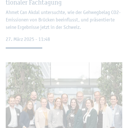
tio­na­ler Fach­ta­gung
Ahmet Can Akdal un­ter­such­te, wie der Geh­weg­be­lag CO2-
Emis­sio­nen von Brü­cken be­ein­flusst, und prä­sen­tier­te
seine Er­geb­nis­se jetzt in der Schweiz.
27. März 2025 - 11:48