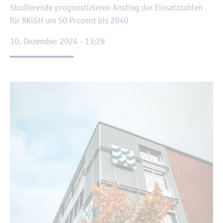
Stu­die­ren­de pro­gnos­ti­zie­ren An­stieg der Ein­satz­zah­len
für RKiSH um 50 Pro­zent bis 2040
10. De­zem­ber 2024 - 13:28