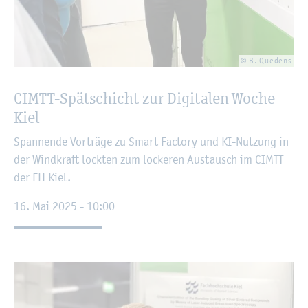
© B. Que­dens
CIMTT-Spät­schicht zur Di­gi­ta­len Woche
Kiel
Span­nen­de Vor­trä­ge zu Smart Fac­to­ry und KI-Nut­zung in
der Wind­kraft lock­ten zum lo­cke­ren Aus­tausch im CIMTT
der FH Kiel.
16. Mai 2025 - 10:00