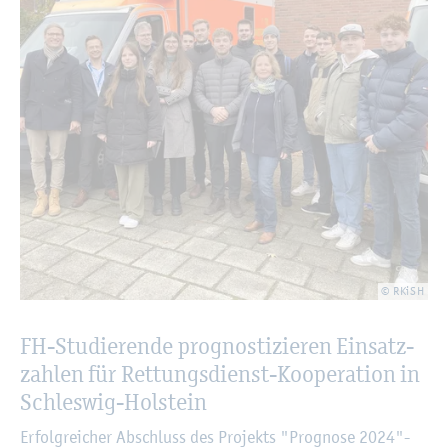
© RKiSH
FH-Stu­die­ren­de pro­gnos­ti­zie­ren Ein­satz­
zah­len für Ret­tungs­dienst-Ko­ope­ra­ti­on in
Schles­wig-Hol­stein
Er­folg­rei­cher Ab­schluss des Pro­jekts "Pro­gno­se 2024"-