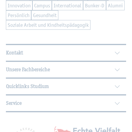
In­no­va­ti­on
Cam­pus
In­ter­na­tio­nal
Bun­ker-D
Alum­ni
Per­sön­lich
Ge­sund­heit
So­zia­le Ar­beit und Kind­heits­päd­ago­gik
Wei­ter­füh­ren­de In­for­ma­tio­nen
Kontakt
Unsere Fachbereiche
Quicklinks Studium
Service
Mit­glied­schaf­ten, Aus­zeich­nun­gen,