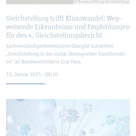
© Bun­des­stif­tung Gleich­stel­lung
Gleich­stel­lung trifft Kli­ma­wan­del: Weg­
wei­sen­de Er­kennt­nis­se und Emp­feh­lun­gen
für den 4. Gleich­stel­lungs­be­richt
Sach­ver­stän­di­gen­kom­mis­si­on über­gibt Gut­ach­ten
„Gleich­stel­lung in der so­zi­al-öko­lo­gi­schen Trans­for­ma­ti­
on“ an Bun­des­mi­nis­te­rin Lisa Paus.
15. Ja­nu­ar 2025 - 08:10