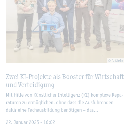
© F. Klein
Zwei KI-Pro­jek­te als Boos­ter für Wirt­schaft
und Ver­tei­di­gung
Mit Hilfe von Künst­li­cher In­tel­li­genz (KI) kom­ple­xe Re­pa­
ra­tu­ren zu er­mög­li­chen, ohne dass die Aus­füh­ren­den
dafür eine Fach­aus­bil­dung be­nö­ti­gen – das…
22. Ja­nu­ar 2025 - 16:02