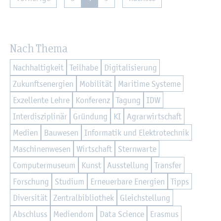
Nach Thema
Nach­hal­tig­keit
Teil­ha­be
Di­gi­ta­li­sie­rung
Zu­kunfts­en­er­gi­en
Mo­bi­li­tät
Ma­ri­ti­me Sys­te­me
Ex­zel­len­te Lehre
Kon­fe­renz
Ta­gung
IDW
In­ter­dis­zi­pli­när
Grün­dung
KI
Agrar­wirt­schaft
Me­di­en
Bau­we­sen
In­for­ma­tik und Elek­tro­tech­nik
Ma­schi­nen­we­sen
Wirt­schaft
Stern­war­te
Com­pu­ter­mu­se­um
Kunst
Aus­stel­lung
Trans­fer
For­schung
Stu­di­um
Er­neu­er­ba­re En­er­gi­en
Tipps
Di­ver­si­tät
Zen­tral­bi­blio­thek
Gleich­stel­lung
Ab­schluss
Me­di­en­dom
Data Sci­ence
Eras­mus