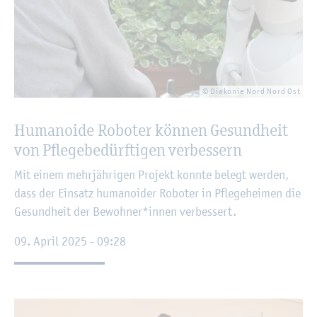
© Dia­ko­nie Nord Nord Ost
Hu­ma­noi­de Ro­bo­ter kön­nen Ge­sund­heit
von Pfle­ge­be­dürf­ti­gen ver­bes­sern
Mit einem mehr­jäh­ri­gen Pro­jekt konn­te be­legt wer­den,
dass der Ein­satz hu­ma­noi­der Ro­bo­ter in Pfle­ge­hei­men die
Ge­sund­heit der Be­woh­ner*innen ver­bes­sert.
09. April 2025 - 09:28