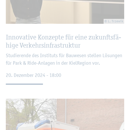
© L. Trze­wik
In­no­va­ti­ve Kon­zep­te für eine zu­kunfts­fä­
hi­ge Ver­kehrs­in­fra­struk­tur
Stu­die­ren­de des In­sti­tuts für Bau­we­sen stel­len Lö­sun­gen
für Park & Ride-An­la­gen in der Kiel­Re­gi­on vor.
20. De­zem­ber 2024 - 18:00