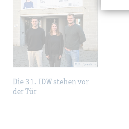
© B. Que­dens
Die 31. IDW ste­hen vor
der Tür