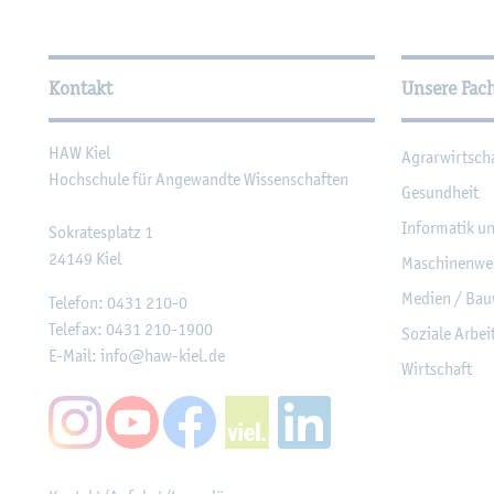
Wei­ter­füh­ren­de In­for­ma
Kontakt
Unsere Fac
HAW Kiel
Agrar­wirt­sch
Hoch­schu­le für An­ge­wand­te Wis­sen­schaf­ten
Ge­sund­heit
In­for­ma­tik u
So­kra­tes­platz 1
24149
Kiel
Ma­schi­nen­we
Me­di­en / Bau
Te­le­fon:
0431 210-0
Te­le­fax:
0431 210-1900
So­zia­le Ar­be
E-Mail:
info@​haw-​kiel.​de
Wirt­schaft