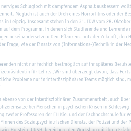
©
Fach­hoch­schu­le Kiel
er­vi­ges Schlag­loch mit damp­fen­dem Asphalt aus­bes­sern woll­
gen­heit. Mög­lich ist auch der Dreh eines Hor­ror­films oder der
ums in Leip­zig. Ins­ge­samt ste­hen in den 31. IDW vom 28. Ok­to­be
en auf dem Pro­gramm, in denen sich Stu­die­ren­de und Leh­ren­de nic
ra­gen aus­ein­an­der­set­zen: Dem Pflan­zen­schutz der Zu­kunft, den He
 der Frage, wie der Ein­satz von (In­for­ma­ti­ons-)Tech­nik in der Me­
e­ren­den nicht nur fach­lich best­mög­lich auf ihr spä­te­res Be­rufs­le­
i­ze­prä­si­den­tin für Lehre. „Wir sind über­zeugt davon, dass Fort­s
t­li­che Pro­ble­me nur in in­ter­dis­zi­pli­nä­ren Teams mög­lich sind, m
“
en eben­so von der in­ter­dis­zi­pli­nä­ren Zu­sam­men­ar­beit, auch übe
li­zei­ein­sät­ze bei Men­schen in psy­chi­schen Kri­sen in Schles­wig-
ung zwei­er Pro­fes­so­ren der FH Kiel und der Fach­hoch­schu­le für V
r*innen des So­zi­al­psych­ia­tri­schen Diensts, der Po­li­zei und der P
es­wig-Hol­stein, UKSH, be­rei­chern den Work­shop mit ihren Er­fah­r