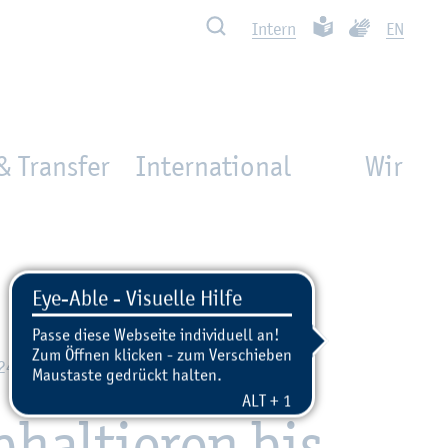
Such­ben
Leich­te Spra­che
Ge­bär­den­spra
In­tern
EN
& Transfer
International
Wir
024 - 09:48
al­tie­ren bis