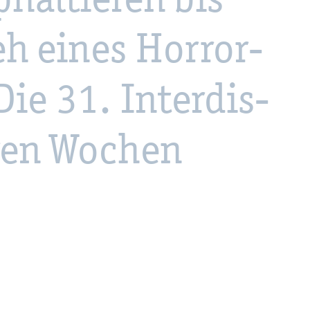
h eines Hor­ror­
Die 31. In­ter­dis­
ä­ren Wo­chen