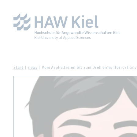
Zur Haupt­na­vi­ga­ti­on sprin­gen
Zum Haupt­in­halt sprin­g
Start
news
Vom Asphal­tie­ren bis zum Dreh eines Hor­ror­films – 