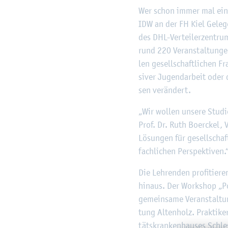
Wer schon immer mal ein n
IDW an der FH Kiel Ge­le­
des DHL-Ver­tei­ler­zen­tr
rund 220 Ver­an­stal­tun­g
len ge­sell­schaft­li­chen F
si­ver Ju­gend­ar­beit oder
sen ver­än­dert.
„Wir wol­len un­se­re Stu­di
Prof. Dr. Ruth Bo­erckel, V
Lö­sun­gen für ge­sell­schaf
fach­li­chen Per­spek­ti­ven.
Die Leh­ren­den pro­fi­tie­r
hin­aus. Der Work­shop „Po­
ge­mein­sa­me Ver­an­stal­t
tung Al­ten­holz. Prak­ti­ke
täts­kran­ken­hau­ses Schl