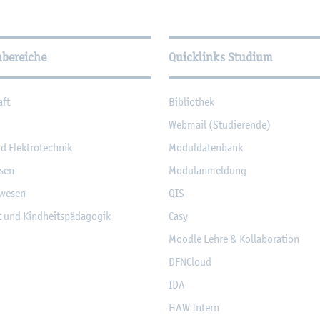
­tio­nen
hbereiche
Quicklinks Studium
aft
Bi­blio­thek
Web­mail (Stu­die­ren­de)
nd Elek­tro­tech­nik
Mo­dul­da­ten­bank
­sen
Mo­du­l­an­mel­dung
­we­sen
QIS
it und Kind­heits­päd­ago­gik
Casy
Mood­le Lehre & Kol­la­bo­ra­ti­on
DF­NCloud
IDA
HAW In­tern