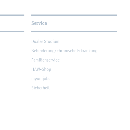
Service
Dua­les Stu­di­um
Be­hin­de­rung/chro­ni­sche Er­kran­kung
Fa­mi­li­en­ser­vice
HAW-Shop
myu­ni­jobs
Si­cher­heit