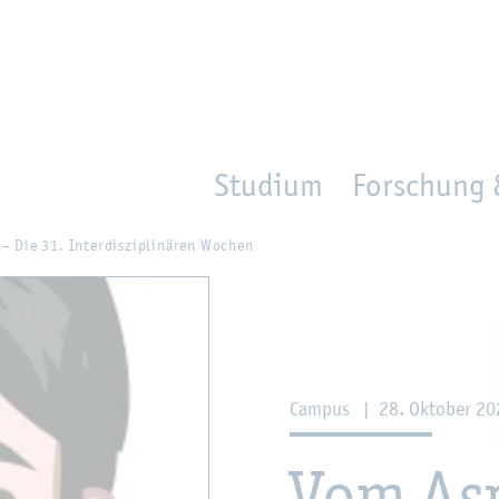
en
Zur Un­ter­na­vi­ga­ti­on sprin­gen
per­son_­se­arch
mo­ve­d_lo­ca­ti­on
Studium
Forschung 
Die 31. In­ter­dis­zi­pli­nä­ren Wo­chen
Cam­pus
|
28. Ok­to­ber 2
Vom Asph