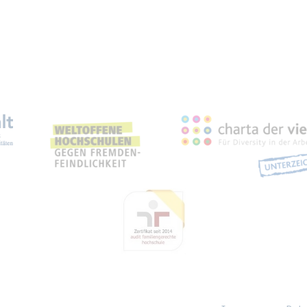
eich­nun­gen, Part­ner­schaf­