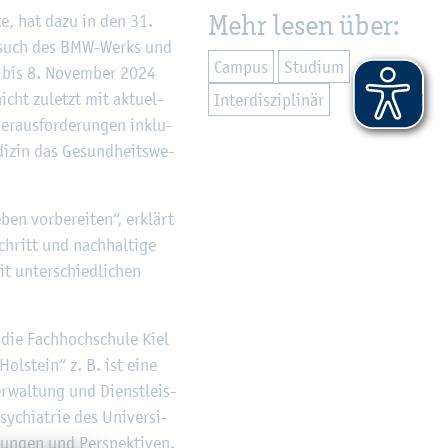
Mehr lesen über:
te, hat dazu in den 31.
 Be­such des BMW-Werks und
Cam­pus
Stu­di­um
r bis 8. No­vem­ber 2024
ht zu­letzt mit ak­tu­el­
In­ter­dis­zi­pli­när
r­aus­for­de­run­gen in­klu­
di­zin das Ge­sund­heits­we­
ben vor­be­rei­ten“, er­klärt
chritt und nach­hal­ti­ge
it un­ter­schied­li­chen
r die Fach­hoch­schu­le Kiel
Hol­stein“ z. B. ist eine
er­wal­tung und Dienst­leis­
sych­ia­trie des Uni­ver­si­
un­gen und Per­spek­ti­ven.