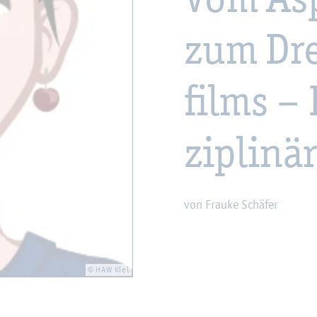
zum Dre
films – 
zi­pli­n
von Frau­ke Schä­fer
© HAW Kiel