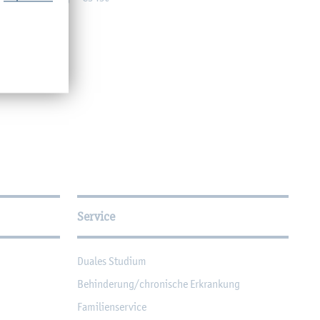
Service
Dua­les Stu­di­um
Be­hin­de­rung/chro­ni­sche Er­kran­kung
Fa­mi­li­en­ser­vice