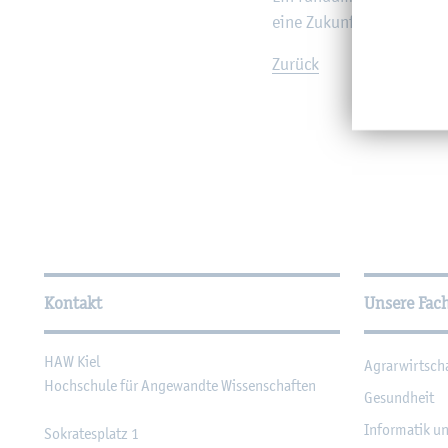
eine Zu­kunfts­auf­ga­be.
Zu­rück
Wei­ter­füh­ren­de In­for­ma
Kontakt
Unsere Fac
HAW Kiel
Agrar­wirt­sch
Hoch­schu­le für An­ge­wand­te Wis­sen­schaf­ten
Ge­sund­heit
In­for­ma­tik u
So­kra­tes­platz 1