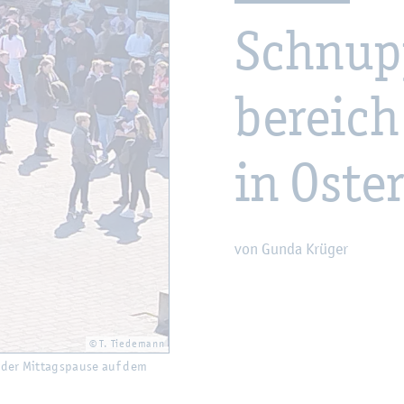
Schnup­
be­reich
in Os­ter
von Gunda Krü­ger
© T. Tie­de­mann
n der Mit­tags­pau­se auf dem