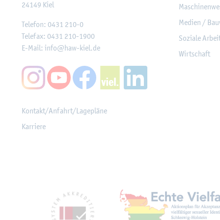
24149
Kiel
Ma­schi­nen­we
Me­di­en / Bau
Te­le­fon:
0431 210-0
Te­le­fax:
0431 210-1900
So­zia­le Ar­be
E-Mail:
info@​haw-​kiel.​de
Wirt­schaft
Kon­takt/An­fahrt/La­ge­plä­ne
Kar­rie­re
Mit­glied­schaf­ten, Aus­z