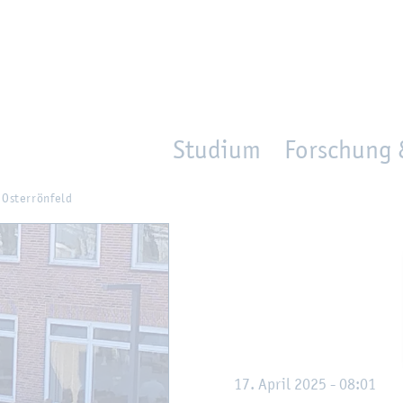
en
Zur Un­ter­na­vi­ga­ti­on sprin­gen
per­son_­se­arch
mo­ve­d_lo­ca­ti­on
Studium
Forschung 
s­ter­rön­feld
17. April 2025 - 08:01