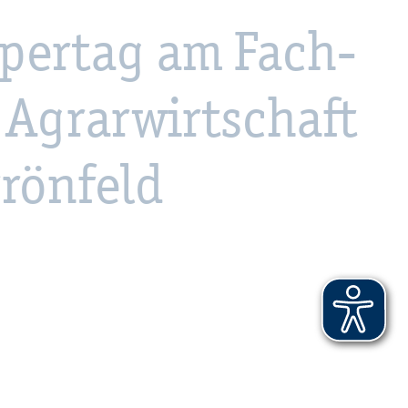
per­tag am Fach­
 Agrar­wirt­schaft
­rön­feld