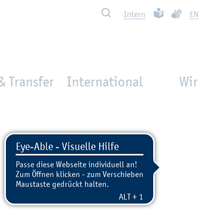
Such­ben
Leich­te Spra­che
Ge­bär­den­spra
In­tern
EN
& Transfer
International
Wir