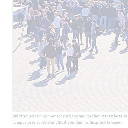
Bei strah­len­dem Son­nen­schein konn­ten Stu­di­en­in­ter­es­sier­te i
Cam­pus Os­ter­rön­feld mit Stu­die­ren­den ins Ge­spräch kom­men.