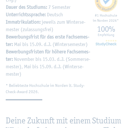
Dauer des Stu­di­ums:
7 Se­mes­ter
Un­ter­richts­spra­che:
Deutsch
#1 Hoch­schu­le
im Nor­den 2026*
Im­ma­tri­ku­la­ti­on:
je­weils zum Win­ter­se­
100%
mes­ter (zu­las­sungs­frei)
Emp­feh­lung
Be­wer­bungs­frist für das erste Fach­se­mes­
ter:
Mai bis 15.09. d.J. (Win­ter­se­mes­ter)
Be­wer­bungs­fris­ten für hö­he­re Fach­se­mes­
ter:
No­vem­ber bis 15.03. d.J. (Som­mer­se­
mes­ter), Mai bis 15.09. d.J. (Win­ter­se­
mes­ter)
* Be­lieb­tes­te Hoch­schu­le im Nor­den lt. Stu­dy­
Check-Award 2026.
Deine Zu­kunft mit einem Stu­di­um