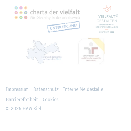
Recht­li­ches
Im­pres­sum
Da­ten­schutz
In­ter­ne Mel­de­stel­le
Bar­rie­re­frei­heit
Coo­kies
© 2026 HAW Kiel