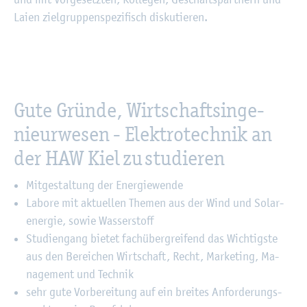
Laien ziel­grup­pen­spe­zi­fisch dis­ku­tie­ren.
Gute Grün­de, Wirt­schafts­in­ge­
nieur­we­sen - Elek­tro­tech­nik an
der HAW Kiel zu stu­die­ren
Mit­ge­stal­tung der En­er­gie­wen­de
La­bo­re mit ak­tu­el­len The­men aus der Wind und So­lar­
ener­gie, sowie Was­ser­stoff
Stu­di­en­gang bie­tet fach­über­grei­fend das Wich­tigs­te
aus den Be­rei­chen Wirt­schaft, Recht, Mar­ke­ting, Ma­
nage­ment und Tech­nik
sehr gute Vor­be­rei­tung auf ein brei­tes An­for­de­rungs­