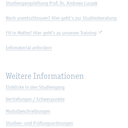
Stu­di­en­gangs­lei­tung Prof. Dr. An­dre­as Luczak
Noch un­ent­schlos­sen? Hier geht's zur Stu­di­en­be­ra­tung
Fit in Mathe? Hier geht’s zu un­se­rem Trai­ning
In­fo­ma­te­ri­al an­for­dern
Wei­te­re In­for­ma­tio­nen
Ein­bli­cke in den Stu­di­en­gang
Ver­tie­fun­gen / Schwer­punk­te
Mo­dul­be­schrei­bun­gen
Stu­di­en- und Prü­fungs­ord­nun­gen