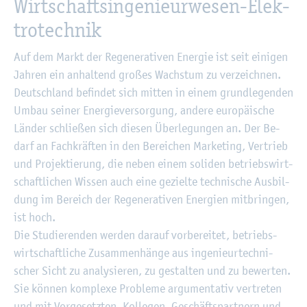
Wirt­schafts­in­ge­nieur­we­sen-Elek­
tro­tech­nik
Auf dem Markt der Re­ge­ne­ra­ti­ven En­er­gie ist seit ei­ni­gen
Jah­ren ein an­hal­tend gro­ßes Wachs­tum zu ver­zeich­nen.
Deutsch­land be­fin­det sich mit­ten in einem grund­le­gen­den
Umbau sei­ner En­er­gie­ver­sor­gung, an­de­re eu­ro­päi­sche
Län­der schlie­ßen sich die­sen Über­le­gun­gen an. Der Be­
darf an Fach­kräf­ten in den Be­rei­chen Mar­ke­ting, Ver­trieb
und Pro­jek­tie­rung, die neben einem so­li­den be­triebs­wirt­
schaft­li­chen Wis­sen auch eine ge­ziel­te tech­ni­sche Aus­bil­
dung im Be­reich der Re­ge­ne­ra­ti­ven En­er­gi­en mit­brin­gen,
ist hoch.
Die Stu­die­ren­den wer­den dar­auf vor­be­rei­tet, be­triebs­
wirt­schaft­li­che Zu­sam­men­hän­ge aus in­ge­nieur­tech­ni­
scher Sicht zu ana­ly­sie­ren, zu ge­stal­ten und zu be­wer­ten.
Sie kön­nen kom­ple­xe Pro­ble­me ar­gu­men­ta­tiv ver­tre­ten
und mit Vor­ge­setz­ten, Kol­le­gen, Ge­schäfts­part­nern und