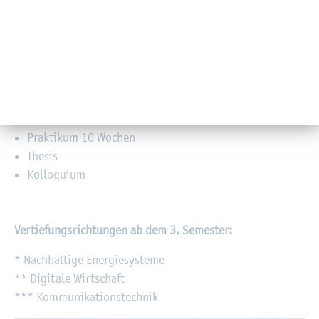
Wahl­mo­du­le
Wahl­mo­du­le In­ter­dis­zi­pli­nä­re Lehre
6. Se­mes­ter: Ihre Mög­lich­keit, ins Aus­land zu gehen!
7. Fach­se­mes­ter
Prak­ti­kum 10 Wo­chen
The­sis
Kol­lo­qui­um
Ver­tie­fungs­rich­tun­gen ab dem 3. Se­mes­ter:
* Nach­hal­ti­ge En­er­gie­sys­te­me
** Di­gi­ta­le Wirt­schaft
*** Kom­mu­ni­ka­ti­ons­tech­nik