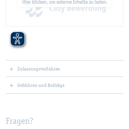
Hier kli­cken, um ex­ter­ne In­hal­te zu laden.
Zulassungsverfahren
Gebühren und Beiträge
Fra­gen?