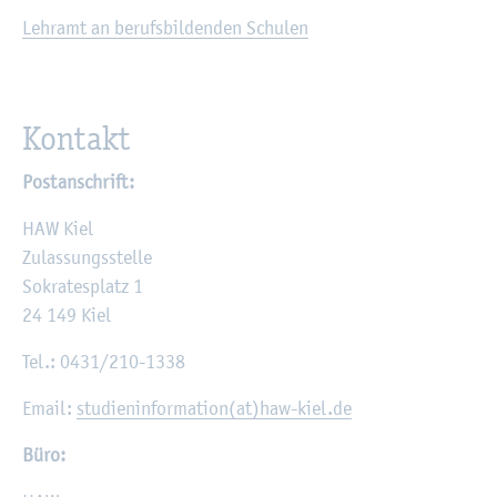
Lehr­amt an be­rufs­bil­den­den Schu­len
Kon­takt
Post­an­schrift:
HAW Kiel
Zu­las­sungs­stel­le
So­kra­tes­platz 1
24 149 Kiel
Tel.: 0431/210-1338
Email:
stu­di­en­in­for­ma­ti­on(at)haw-kiel.de
Büro: