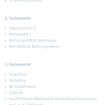
Ori­en­tie­rungs­mo­dul
2. Fach­se­mes­ter
Elek­tro­tech­nik 2
Ma­the­ma­tik 2
Rech­ner­ge­stütz­te Werk­zeu­ge
Be­trieb­li­ches Rech­nungs­we­sen
3. Fach­se­mes­ter
In­ves­ti­ti­on
Mar­ke­ting
Wirt­schafts­recht
Sta­tis­tik
Ver­pflich­ten­de Wahl­mo­du­le Nach­hal­ti­ge En­er­gie­sys­te­
me*, z. B. Elek­tro­nik