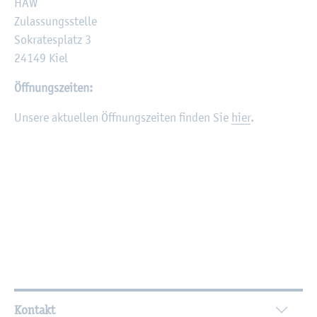
HAW
Zu­las­sungs­stel­le
So­kra­tes­platz 3
24149 Kiel
Öff­nungs­zei­ten:
Un­se­re ak­tu­el­len Öff­nungs­zei­ten fin­den Sie
hier
.
Wei­ter­füh­ren­de In­for­ma­tio­nen
Kontakt