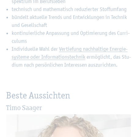
spek­trum im Be­rufs­le­ben
tech­nisch und ma­the­ma­tisch re­du­zier­ter Stoff­um­fang
bün­delt ak­tu­el­le Trends und Ent­wick­lun­gen in Tech­nik
und Ge­sell­schaft
kon­ti­nu­ier­li­che An­pas­sung und Op­ti­mie­rung des Cur­ri­
cu­lums
In­di­vi­du­el­le Wahl der
Ver­tie­fung nach­hal­ti­ge En­er­gie­
sys­te­me oder In­for­ma­ti­ons­tech­nik
er­mög­licht, das Stu­
di­um nach per­sön­li­chen In­ter­es­sen aus­zu­rich­ten.
Beste Aus­sich­ten
Timo Saa­ger