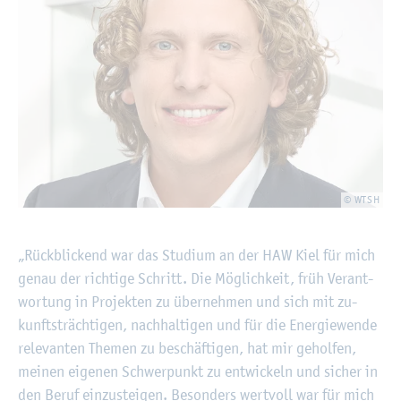
© WTSH
„Rück­bli­ckend war das Stu­di­um an der HAW Kiel für mich
genau der rich­ti­ge Schritt. Die Mög­lich­keit, früh Ver­ant­
wor­tung in Pro­jek­ten zu über­neh­men und sich mit zu­
kunfts­träch­ti­gen, nach­hal­ti­gen und für die En­er­gie­wen­de
re­le­van­ten The­men zu be­schäf­ti­gen, hat mir ge­hol­fen,
mei­nen ei­ge­nen Schwer­punkt zu ent­wi­ckeln und si­cher in
den Beruf ein­zu­stei­gen. Be­son­ders wert­voll war für mich