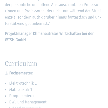
der per­sön­li­che und of­fe­ne Aus­tausch mit den Pro­fes­so­
rin­nen und Pro­fes­so­ren, der nicht nur wäh­rend der Stu­di­
en­zeit, son­dern auch dar­über hin­aus fan­tas­tisch und un­
ter­stüt­zend ge­blie­ben ist.“
Pro­jekt­ma­na­ger Kli­ma­neu­tra­les Wirt­schaf­ten bei der
WTSH GmbH
Cur­ri­cu­lum
1. Fach­se­mes­ter:
Elek­tro­tech­nik 1
Ma­the­ma­tik 1
Pro­gram­mie­ren
BWL und Ma­nage­ment