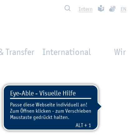
Such­ben
Leich­te Spra­che
Ge­bär­den­spra
In­tern
EN
& Transfer
International
Wir