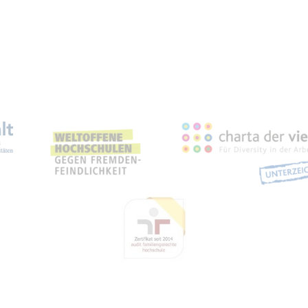
eich­nun­gen, Part­ner­schaf­