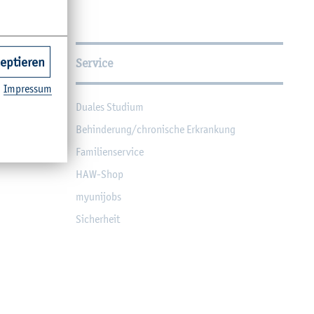
zeptieren
Service
Im­pres­sum
Dua­les Stu­di­um
Be­hin­de­rung/chro­ni­sche Er­kran­kung
Fa­mi­li­en­ser­vice
HAW-Shop
myu­ni­jobs
Si­cher­heit