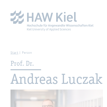
Zur Haupt­na­vi­ga­ti­on sprin­gen
Zum Haupt­in­halt sprin­g
Start
Per­son
Prof. Dr.
An­dre­as Luczak