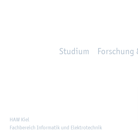
en
Zur Un­ter­na­vi­ga­ti­on sprin­gen
per­son_­se­arch
mo­ve­d_lo­ca­ti­on
Studium
Forschung 
HAW Kiel
Fach­be­reich In­for­ma­tik und Elek­tro­tech­nik