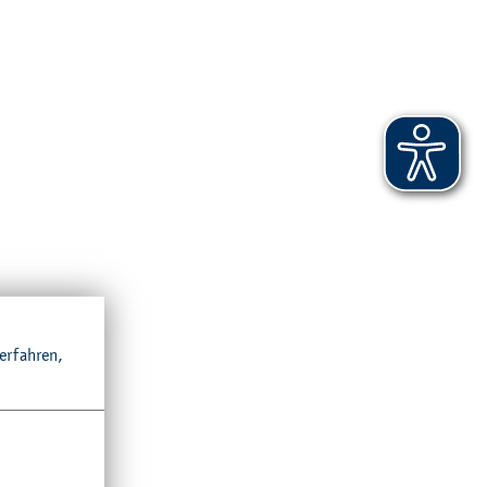
r­fah­ren,