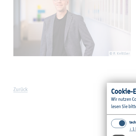
© P. Knitt­ler
Zu­rück
Coo­kie-E
Wir nut­zen Co
lesen Sie bitt
tech
↓
1