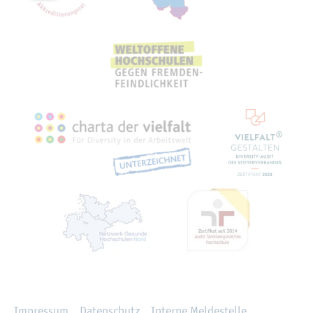
Recht­li­ches
Im­pres­sum
Da­ten­schutz
In­ter­ne Mel­de­stel­le