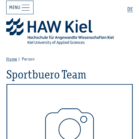
MENU
Zur Hauptnavigation springen
Zum Hauptinhalt springen
Search
DE
Home
Person
Sportbuero Team