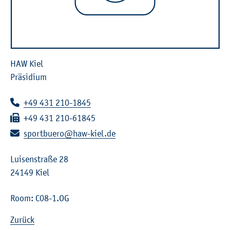
HAW Kiel
Präsidium
Telephone:
+49 431 210-1845
Fax:
+49 431 210-61845
E-mail:
sportbuero@haw-kiel.de
Luisenstraße 28
24149
Kiel
Room: C08-1.OG
Zurück