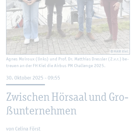
© HAW Kiel
Agnes Moi­roux (links) und Prof. Dr. Mat­thi­as Dress­ler (2.v.r.) be­
treu­en an der FH Kiel die Air­bus PM Chal­len­ge 2025.
30. Ok­to­ber 2025 - 09:55
Zwi­schen Hör­saal und Gro­
ß­un­ter­neh­men
von Ce­li­na Först