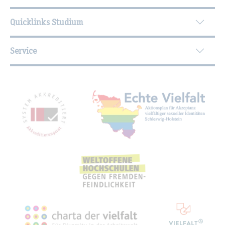
Quicklinks Studium
Service
Mit­glied­schaf­ten, Aus­zeich­nun­gen,