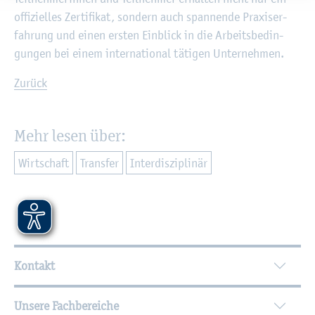
of­fi­zi­el­les Zer­ti­fi­kat, son­dern auch span­nen­de Pra­xis­er­
fah­rung und einen ers­ten Ein­blick in die Ar­beits­be­din­
gun­gen bei einem in­ter­na­tio­nal tä­ti­gen Un­ter­neh­men.
Zu­rück
Mehr lesen über:
Wirt­schaft
Trans­fer
In­ter­dis­zi­pli­när
Wei­ter­füh­ren­de In­for­ma­tio­nen
Kontakt
Unsere Fachbereiche