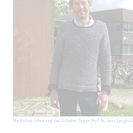
Die On­line-Lehre und das Grün­den lie­gen Prof. Dr. Jens Lang­hol