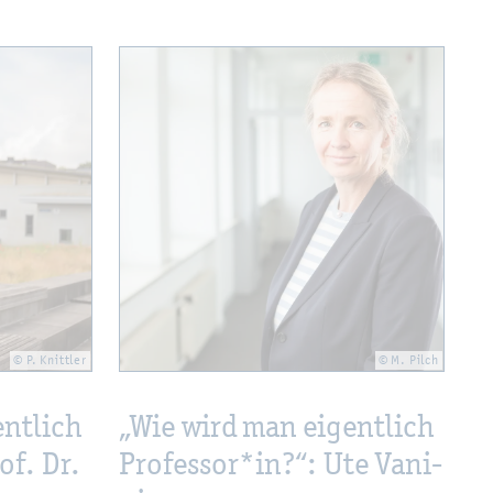
© P. Knitt­ler
© M. Pilch
nt­lich
„Wie wird man ei­gent­lich
of. Dr.
Pro­fes­sor*in?“: Ute Va­ni­