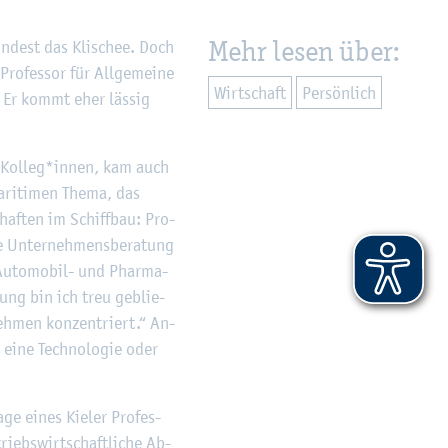
Mehr lesen über:
in­dest das Kli­schee. Doch
o­fes­sor für All­ge­mei­ne
Wirt­schaft
Per­sön­lich
n. Er kommt eher läs­sig
er Kol­leg*innen, kam auch
ma­ri­ti­men Thema, das
­schaf­ten im Schiff­bau: Pro­
 Un­ter­neh­mens­be­ra­tung
 Au­to­mo­bil- und Phar­ma­
tung bin ich treu ge­blie­
eh­men kon­zen­triert.“ An­
h eine Tech­no­lo­gie oder
ge eines Kie­ler Pro­fes­
triebs­wirt­schaft­li­che Ab­