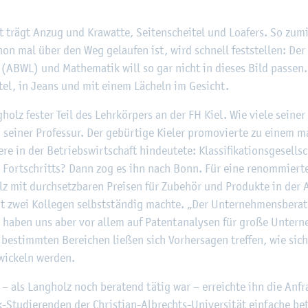
©
Fach­hoch­schu­le Kiel
t trägt Anzug und Kra­wat­te, Sei­ten­schei­tel und Lo­afers. So zu­m
n mal über den Weg ge­lau­fen ist, wird schnell fest­stel­len: Der Pr
re (ABWL) und Ma­the­ma­tik will so gar nicht in die­ses Bild pas­se
­tel, in Jeans und mit einem Lä­cheln im Ge­sicht.
g­holz fes­ter Teil des Lehr­kör­pers an der FH Kiel. Wie viele sei­n
 sei­ner Pro­fes­sur. Der ge­bür­ti­ge Kie­ler pro­mo­vier­te zu einem 
e in der Be­triebs­wirt­schaft hin­deu­te­te: Klas­si­fi­ka­ti­ons­ge­sell
n Fort­schritts? Dann zog es ihn nach Bonn. Für eine re­nom­mier­te
olz mit durch­setz­ba­ren Prei­sen für Zu­be­hör und Pro­duk­te in der
 zwei Kol­le­gen selbst­stän­dig mach­te. „Der Un­ter­neh­mens­be­ra­
 haben uns aber vor allem auf Pa­ten­t­ana­ly­sen für große Un­ter­n
 be­stimm­ten Be­rei­chen lie­ßen sich Vor­her­sa­gen tref­fen, wie sic
wi­ckeln wer­den.
als Lang­holz noch be­ra­tend tätig war – er­reich­te ihn die An­fra­
k-Stu­die­ren­den der Chris­ti­an-Al­brechts-Uni­ver­si­tät ein­fa­che be­