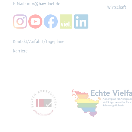
E-Mail:
info@​haw-​kiel.​de
Wirt­schaft
Kon­takt/An­fahrt/La­ge­plä­ne
Kar­rie­re
Mit­glied­schaf­ten, Aus­z