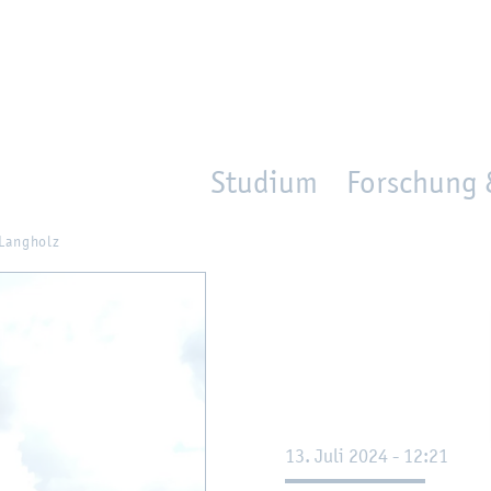
en
Zur Un­ter­na­vi­ga­ti­on sprin­gen
per­son_­se­arch
mo­ve­d_lo­ca­ti­on
Studium
Forschung 
 Lang­holz
13. Juli 2024 - 12:21