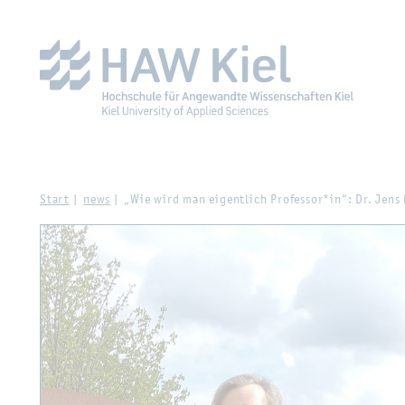
Zur Haupt­na­vi­ga­ti­on sprin­gen
Zum Haupt­in­halt sprin­g
Start
news
„Wie wird man ei­gent­lich Pro­fes­sor*in“: Dr. Jens