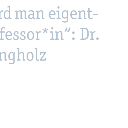
rd man ei­gent­
­fes­sor*in“: Dr.
ng­holz