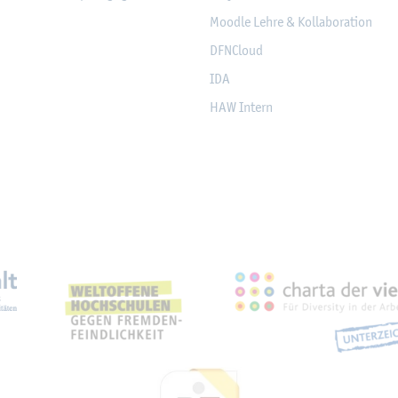
Mood­le Lehre & Kol­la­bo­ra­ti­on
DF­NCloud
IDA
HAW In­tern
eich­nun­gen, Part­ner­schaf­