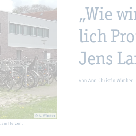
„Wie wi
lich Pro
Jens La
von Ann-Chris­tin Wim­ber
© A. Wim­ber
z am Her­zen.