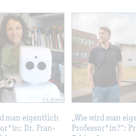
© A. Wim­ber
d man ei­gent­lich
„Wie wird man ei­ge
­sor*in: Dr. Fran­
Pro­fes­sor*in?“: Pr