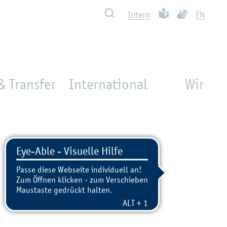
Such­ben
Leich­te Spra­che
Ge­bär­den­spra
In­tern
EN
& Transfer
International
Wir