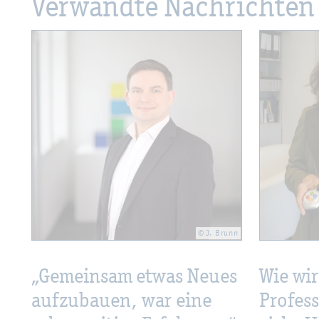
Ver­wand­te Nach­rich­ten
© J. Brunn
Wie wir
„Ge­mein­sam etwas Neues
Pro­fes
auf­zu­bau­en, war eine