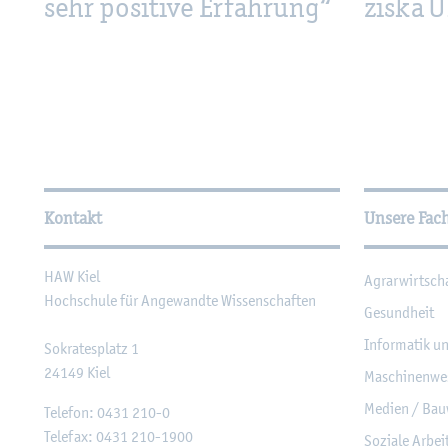
zis­ka 
sehr po­si­ti­ve Er­fah­rung“
Wei­ter­füh­ren­de In­for­ma
Kontakt
Unsere Fac
HAW Kiel
Agrar­wirt­sch
Hoch­schu­le für An­ge­wand­te Wis­sen­schaf­ten
Ge­sund­heit
In­for­ma­tik u
So­kra­tes­platz 1
24149
Kiel
Ma­schi­nen­we
Me­di­en / Bau
Te­le­fon:
0431 210-0
Te­le­fax:
0431 210-1900
So­zia­le Ar­be