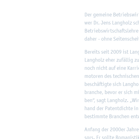
Der ge­mei­ne Be­triebs­wir
wer Dr. Jens Lang­holz scho
Be­triebs­wirt­schafts­leh­
daher - ohne Sei­ten­schei
Be­reits seit 2009 ist Lan
Lang­holz eher zu­fäl­lig zu
noch nicht auf eine Kar­rie­r
mo­to­ren des tech­ni­sche
be­schäf­tig­te sich Lang­h
bran­che, bevor er sich mit
ben“, sagt Lang­holz. „Wir
hand der Pa­tent­dich­te in
be­stimm­te Bran­chen ent­
An­fang der 2000er Jahre – 
sors. Er soll­te Ro­ma­nis­ti