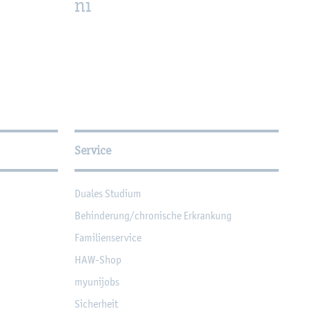
ni
Service
Dua­les Stu­di­um
Be­hin­de­rung/chro­ni­sche Er­kran­kung
Fa­mi­li­en­ser­vice
HAW-Shop
myu­ni­jobs
Si­cher­heit