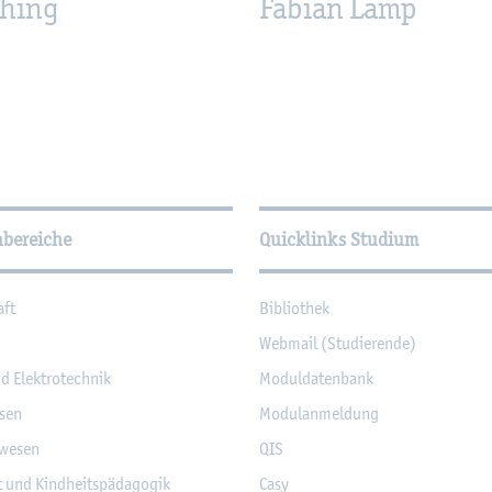
Uhing
Fa­bi­an Lamp
­tio­nen
hbereiche
Quicklinks Studium
aft
Bi­blio­thek
Web­mail (Stu­die­ren­de)
nd Elek­tro­tech­nik
Mo­dul­da­ten­bank
­sen
Mo­du­l­an­mel­dung
­we­sen
QIS
it und Kind­heits­päd­ago­gik
Casy