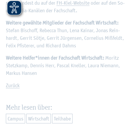
schaft fin­dest du auf der
FH-Kiel-Web­site
oder auf den So­
ci­al Media-Ka­nä­len der Fach­schaft.
Wei­te­re ge­wähl­te Mit­glie­der der Fach­schaft Wirt­schaft:
Ste­fan Bi­schoff, Re­bec­ca Thun, Lena Kai­nar, Jonas Rein­
hardt, Ger­rit Sötje, Ger­rit Jür­gen­sen, Cor­ne­li­us Miß­feldt,
Felix Pfis­te­rer, und Ri­chard Dahms
Wei­te­re Hel­fer*innen der Fach­schaft Wirt­schaft:
Mo­ritz
Stetz­kamp, Den­nis Herr, Pas­cal Knel­ler, Laura Nie­mann,
Mar­kus Han­sen
Zu­rück
Mehr lesen über:
Cam­pus
Wirt­schaft
Teil­ha­be