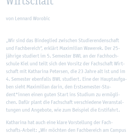
Wirt­schaft
von Len­nard Woro­bic
©
Fach­hoch­schu­le Kiel
„Wir sind das Bin­de­glied zwi­schen Stu­die­ren­den­schaft
und Fach­be­reich“, er­klärt Ma­xi­mi­li­an Wa­we­rek. Der 25-
jäh­ri­ge stu­diert im 5. Se­mes­ter BWL an der Fach­hoch­
schu­le Kiel und teilt sich den Vor­sitz der Fach­schaft Wirt­
schaft mit Ka­tha­ri­na Pe­ter­sen, die 23 Jahre alt ist und im
4. Se­mes­ter eben­falls BWL stu­diert. Eine der Haupt­auf­ga­
ben sieht Ma­xi­mi­li­an darin, den Erst­se­mes­ter-Stu­
dent*innen einen guten Start ins Stu­di­um zu er­mög­li­
chen. Dafür plant die Fach­schaft ver­schie­de­ne Ver­an­stal­
tun­gen und An­ge­bo­te, wie zum Bei­spiel die Er­sti­fahrt.
Ka­tha­ri­na hat auch eine klare Vor­stel­lung der Fach­
schafts-Ar­beit: „Wir möch­ten den Fach­be­reich am Cam­pus