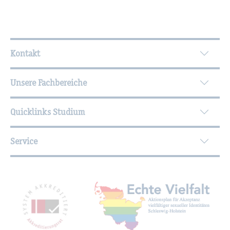
Wei­ter­füh­ren­de In­for­ma­tio­nen
Kontakt
Unsere Fachbereiche
Quicklinks Studium
Service
Mit­glied­schaf­ten, Aus­zeich­nun­gen,