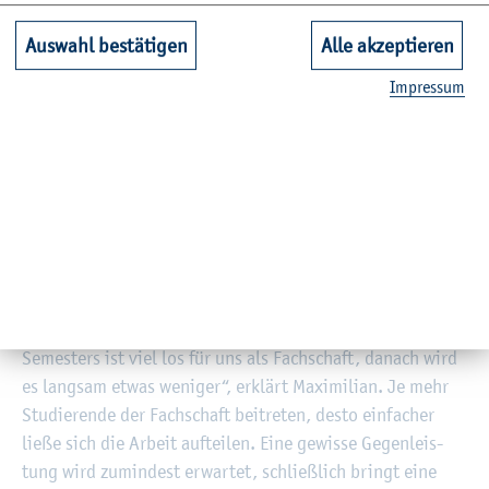
hen. Man berät und un­ter­stützt sich, gibt Kom­mi­li­
Auswahl bestätigen
Alle akzeptieren
ton*innen wert­vol­le Tipps für die Be­wäl­ti­gung von Prü­
fun­gen mit auf den Weg. „Ger­rit Sötje aus un­se­rer Fach­
Im­pres­sum
schaft sagt immer: Das Stu­di­um ist kein Wett­kampf, son­
dern Team­work“, be­tont Ka­tha­ri­na. Zudem seien Stu­die­
ren­de aus der Fach­schaft in en­ge­rem Kon­takt zu Pro­fes­
sor*innen des Fach­be­rei­ches, man kennt sich auf dem
Cam­pus.
Der Ar­beits­auf­wand einer Mit­ar­beit in der Fach­schaft
hängt vom per­sön­li­chen En­ga­ge­ment sowie vom Zeit­raum
in­ner­halb des Se­mes­ters ab. „Be­son­ders am An­fang des
Se­mes­ters ist viel los für uns als Fach­schaft, da­nach wird
es lang­sam etwas we­ni­ger“, er­klärt Ma­xi­mi­li­an. Je mehr
Stu­die­ren­de der Fach­schaft bei­tre­ten, desto ein­fa­cher
ließe sich die Ar­beit auf­tei­len. Eine ge­wis­se Ge­gen­leis­
tung wird zu­min­dest er­war­tet, schlie­ß­lich bringt eine