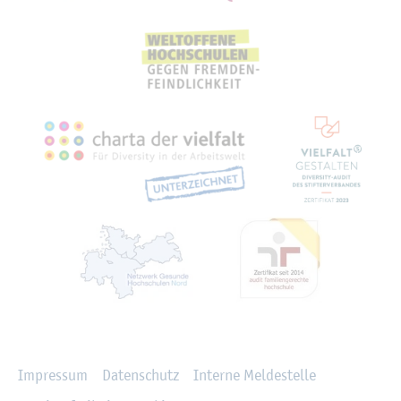
Recht­li­ches
Im­pres­sum
Da­ten­schutz
In­ter­ne Mel­de­stel­le