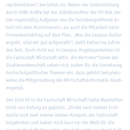
re­prä­sen­tie­ren“, be­rich­tet sie. Neben der Un­ter­stüt­zung
durch HiWi-Kräf­te bei der Ju­bi­lä­ums­fei­er der FH Kiel ste­
hen re­gel­mä­ßig Auf­ga­ben wie die fach­über­grei­fen­de Ar­
beit mit dem Alum­ni­ver­ein, als auch die Mit­ar­beit beim
Fir­men­kon­takt­tag auf dem Plan. „Was die Cam­pus-Kul­tur
an­geht, sind wir gut auf­ge­stellt“, stellt Ka­tha­ri­na zu­frie­
den fest. Doch nicht nur in Cam­pus-An­ge­le­gen­hei­ten ist
die Fach­schaft Wirt­schaft aktiv, die Ver­tre­ter*innen der
Stu­die­ren­den­schaft set­zen sich zudem für die Um­set­zung
hoch­schul­po­li­ti­scher The­men ein, dazu ge­hört bei­spiels­
wei­se die Mit­ge­stal­tung des Wirt­schafts­in­for­ma­tik-Stu­di­
en­gangs.
Den Ein­tritt in die Fach­schaft Wirt­schaft hatte Ma­xi­mi­li­an
nicht von An­fang an ge­plant: „Di­rekt nach mei­ner Er­sti­
wo­che sind zwei mei­ner bes­ten Kum­pels der Fach­schaft
bei­ge­tre­ten und haben mich kurz vor der Wahl für die
neue Fach­schaft über­re­det, eben­falls mit­zu­ma­chen“. Seit