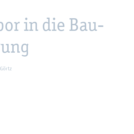
or in die Bau­
­rung
 Görtz