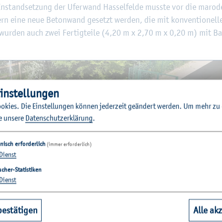
n­stand­set­zung der Ufer­wand Has­sel­fel­de muss­te vor die ma­ro­
 eine neue Be­ton­wand ge­setzt wer­den, die mit kon­ven­tio­nel­l
wur­den auch zwei Fer­tig­tei­le (4,20 m x 2,70 m x 0,20 m) mit Ba­s
in­stel­lun­gen
o­kies. Die Ein­stel­lun­gen kön­nen je­der­zeit ge­än­dert wer­den.
Um mehr zu e
e un­se­re
Da­ten­schut­z­er­klä­rung
.
nisch erforderlich
(immer erforderlich)
Dienst
cher-Statistiken
Dienst
bestätigen
Alle ak