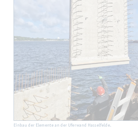
Ein­bau der Ele­men­te an der Ufer­wand Has­sel­fel­de.