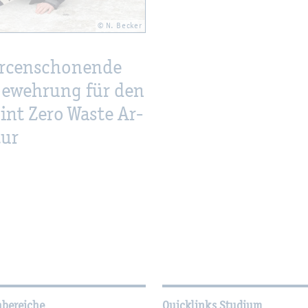
© N. Be­cker
r­cen­scho­nen­de
be­weh­rung für den
int Zero Waste Ar­
tur
­tio­nen
hbereiche
Quicklinks Studium