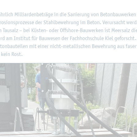
©
Fach­hoch­schu­le Kiel
­lich Mil­li­ar­den­be­trä­ge in die Sa­nie­rung von Be­ton­bau­wer­ken 
o­si­ons­pro­zes­se der Stahl­be­weh­rung im Beton. Ver­ur­sacht wer­
au­salz – bei Küs­ten- oder Off­shore-Bau­wer­ken ist Meer­salz die
wird am In­sti­tut für Bau­we­sen der Fach­hoch­schu­le Kiel ge­forsc
­ton­bau­tei­len mit einer nicht-me­tal­li­schen Be­weh­rung aus fa­ser
 kein Rost.