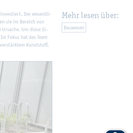
Mehr lesen über:
in­ves­tiert. Der we­sent­li­
den sie im Be­reich von
Bau­we­sen
 Ur­sa­che. Um diese Si­
ht. Im Fokus hat das Team
­ver­stärk­tem Kunst­stoff.