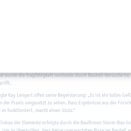
­wand im Rah­men des Bau­teil­mo­ni­to­rings.
n haben Dr. Ste­phan Görtz, Pro­fes­sor für Kon­struk­ti­ven In­ge­ni
sen­schaft­li­cher Mit­ar­bei­ter, haben hier­zu die gut­ach­ter­li­che Ei
us­füh­rungs­pla­nung er­stellt und die Her­stel­lung der Wand­ele­m
d wurde die Trag­fä­hig­keit noch­mals durch Bau­teil-Ver­su­che im 
prüft.
g­te Kay Len­gert offen seine Be­geis­te­rung: „Es ist ein tol­les Ge­
 in der Pra­xis um­ge­setzt zu sehen. Dass Er­geb­nis­se aus der For
es funk­tio­niert, macht einen Stolz.“
 Ein­bau der Ele­men­te er­folg­te durch die Bau­fir­men Storm-Bau
m zu über­prü­fen, dass keine un­er­war­te­ten Risse im Bau­teil a