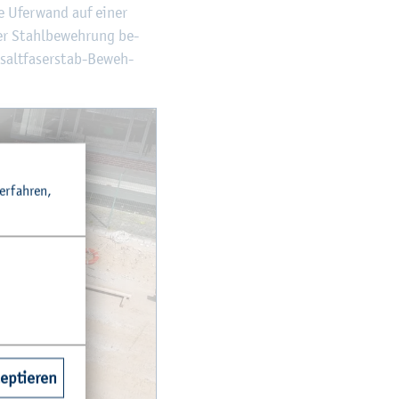
de Ufer­wand auf einer
er Stahl­be­weh­rung be­
alt­fa­ser­stab-Be­weh­
r­fah­ren,
zeptieren