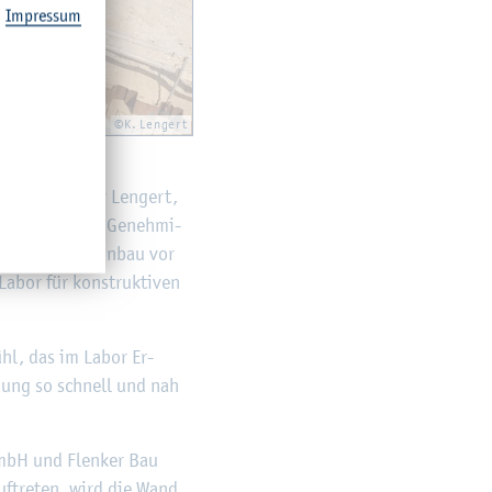
Im­pres­sum
©K. Len­gert
eur­bau, und Kay Len­gert,
n­schät­zung, die Ge­neh­mi­
en­te und den Ein­bau vor
Labor für kon­struk­ti­ven
fühl, das im Labor Er­
­schung so schnell und nah
 GmbH und Flen­ker Bau
uf­tre­ten, wird die Wand