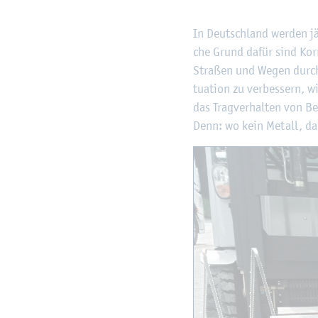
In Deutsch­land wer­den jähr
che Grund dafür sind Kor­r
Stra­ßen und Wegen durch T
tua­ti­on zu ver­bes­sern, 
das Trag­ver­hal­ten von Be
Denn: wo kein Me­tall, da