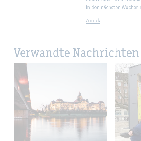
in den nächs­ten Wo­chen 
Zu­rück
Ver­wand­te Nach­rich­ten