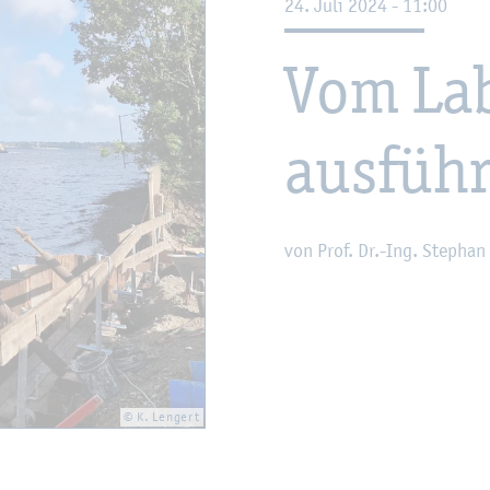
24. Juli 2024 - 11:00
Vom Lab
aus­füh
von Prof. Dr.-Ing. Ste­phan
© K. Len­gert