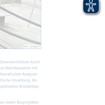
©K. Len­gert
­fa­ser­ver­stärk­tem Kunst­
ren Be­ton­bau­tei­len mit
heo­re­ti­schen Ana­ly­sen
k­ti­sche Um­set­zung. Als
spiels­wei­se Brü­cken­kap­
s rea­len Bau­pro­jek­tes