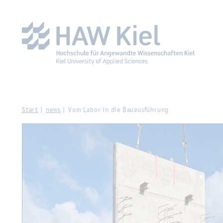
Zur Haupt­na­vi­ga­ti­on sprin­gen
Zum Haupt­in­halt sprin­g
Start
news
Vom Labor in die Bau­aus­füh­rung