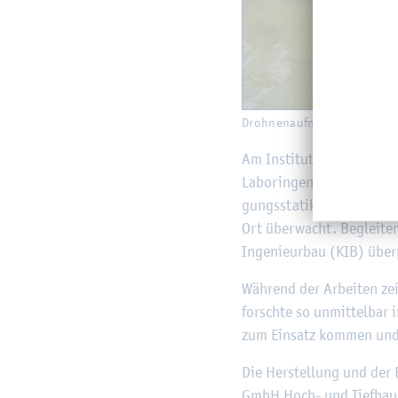
Droh­nen­auf­nah­men der Ufer
Am In­sti­tut für Bau­we­se
La­bo­r­in­ge­nieur und wis­
gungs­sta­tik, sowie die A
Ort über­wacht. Be­glei­ten
In­ge­nieur­bau (KIB) über­
Wäh­rend der Ar­bei­ten zei
forsch­te so un­mit­tel­bar
zum Ein­satz kom­men und 
Die Her­stel­lung und der
GmbH Hoch- und Tief­bau. U