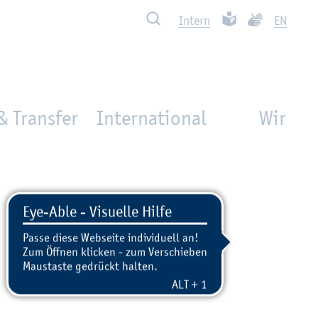
Such­ben
Leich­te Spra­che
Ge­bär­den­spra
In­tern
EN
& Transfer
International
Wir