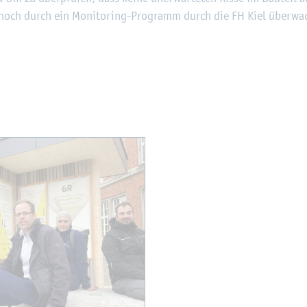
noch durch ein Mo­ni­to­ring-Pro­gramm durch die FH Kiel über­wac