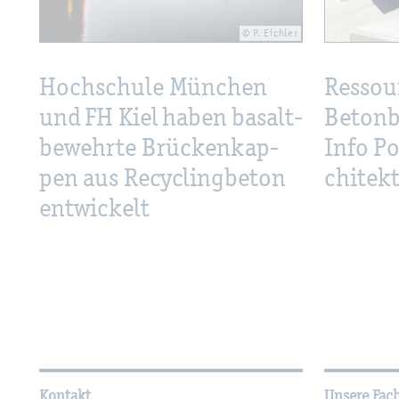
© P. Eich­ler
Hoch­schu­le Mün­chen
Res­sou
und FH Kiel haben ba­salt­
Be­ton­
be­wehr­te Brü­cken­kap­
Info Po
pen aus Re­cy­cling­be­ton
chi­tek­
ent­wi­ckelt
Wei­ter­füh­ren­de In­for­ma
Kontakt
Unsere Fac