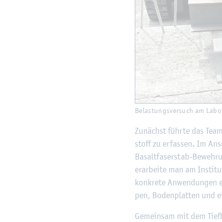
Be­las­tungs­ver­such am Labor
Zu­nächst führ­te das Team 
stoff zu er­fas­sen. Im An­s
Ba­salt­fa­ser­stab-Be­weh­r
er­ar­bei­te man am In­sti­
kon­kre­te An­wen­dun­gen e
pen, Bo­den­plat­ten und ei
Ge­mein­sam mit dem Tief­b