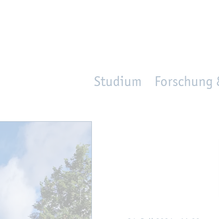
en
Zur Un­ter­na­vi­ga­ti­on sprin­gen
per­son_­se­arch
mo­ve­d_lo­ca­ti­on
Studium
Forschung 