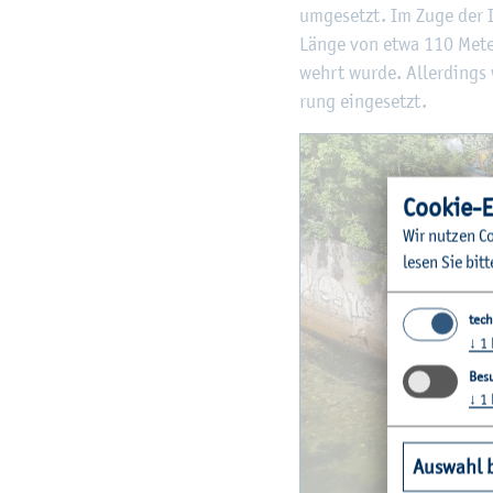
um­ge­setzt. Im Zuge der I
Länge von etwa 110 Me­tern
wehrt wurde. Al­ler­dings 
rung ein­ge­setzt.
Coo­kie-E
Wir nut­zen Co
lesen Sie bitt
tech
↓
1
Besu
↓
1
Auswahl 