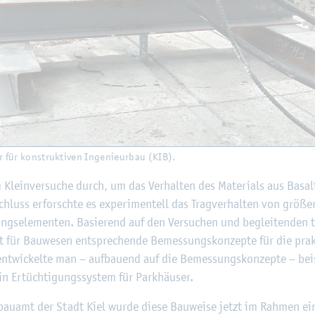
 für kon­struk­ti­ven In­ge­nieur­bau (KIB).
Klein­ver­su­che durch, um das Ver­hal­ten des Ma­te­ri­als aus Ba­salt
chluss er­forsch­te es ex­pe­ri­men­tell das Trag­ver­hal­ten von grö­ße­
ungs­ele­men­ten. Ba­sie­rend auf den Ver­su­chen und be­glei­ten­den t
tut für Bau­we­sen ent­spre­chen­de Be­mes­sungs­kon­zep­te für die pra
nt­wi­ckel­te man – auf­bau­end auf die Be­mes­sungs­kon­zep­te – bei­
n Er­tüch­ti­gungs­sys­tem für Park­häu­ser.
au­amt der Stadt Kiel wurde diese Bau­wei­se jetzt im Rah­men eine