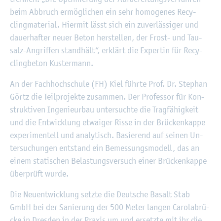
beim Ab­bruch er­mög­li­chen ein sehr ho­mo­ge­nes Re­cy­
cling­ma­te­ri­al. Hier­mit lässt sich ein zu­ver­läs­si­ger und
dau­er­haf­ter neuer Beton her­stel­len, der Frost- und Tau­
salz-An­grif­fen stand­hält“, er­klärt die Ex­per­tin für Re­cy­
cling­be­ton Kus­ter­mann.
An der Fach­hoch­schu­le (FH) Kiel führ­te Prof. Dr. Ste­phan
Görtz die Teil­pro­jek­te zu­sam­men. Der Pro­fes­sor für Kon­
struk­ti­ven In­ge­nieur­bau un­ter­such­te die Trag­fä­hig­keit
und die Ent­wick­lung et­wai­ger Risse in der Brü­cken­kap­pe
ex­pe­ri­men­tell und ana­ly­tisch. Ba­sie­rend auf sei­nen Un­
ter­su­chun­gen ent­stand ein Be­mes­sungs­mo­dell, das an
einem sta­ti­schen Be­las­tungs­ver­such einer Brü­cken­kap­pe
über­prüft wurde.
Die Neu­ent­wick­lung setz­te die Deut­sche Ba­salt Stab
GmbH bei der Sa­nie­rung der 500 Meter lan­gen Ca­ro­la­b­rü­
cke in Dres­den in der Pra­xis um und er­setz­te mit ihr die