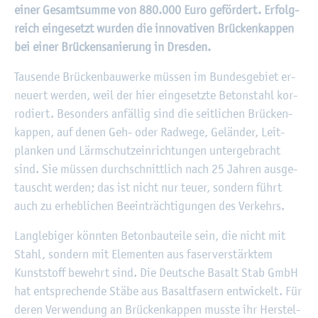
einer Ge­samt­sum­me von 880.000 Euro ge­för­dert. Er­folg­
reich ein­ge­setzt wur­den die in­no­va­ti­ven Brü­cken­kap­pen
bei einer Brü­cken­sa­nie­rung in Dres­den.
Tau­sen­de Brü­cken­bau­wer­ke müs­sen im Bun­des­ge­biet er­
neu­ert wer­den, weil der hier ein­ge­setz­te Be­ton­stahl kor­
ro­diert. Be­son­ders an­fäl­lig sind die seit­li­chen Brü­cken­
kap­pen, auf denen Geh- oder Rad­we­ge, Ge­län­der, Leit­
plan­ken und Lärm­schutz­ein­rich­tun­gen un­ter­ge­bracht
sind. Sie müs­sen durch­schnitt­lich nach 25 Jah­ren aus­ge­
tauscht wer­den; das ist nicht nur teuer, son­dern führt
auch zu er­heb­li­chen Be­ein­träch­ti­gun­gen des Ver­kehrs.
Lang­le­bi­ger könn­ten Be­ton­bau­tei­le sein, die nicht mit
Stahl, son­dern mit Ele­men­ten aus fa­ser­ver­stärk­tem
Kunst­stoff be­wehrt sind. Die Deut­sche Ba­salt Stab GmbH
hat ent­spre­chen­de Stäbe aus Ba­salt­fa­sern ent­wi­ckelt. Für
deren Ver­wen­dung an Brü­cken­kap­pen muss­te ihr Her­stel­