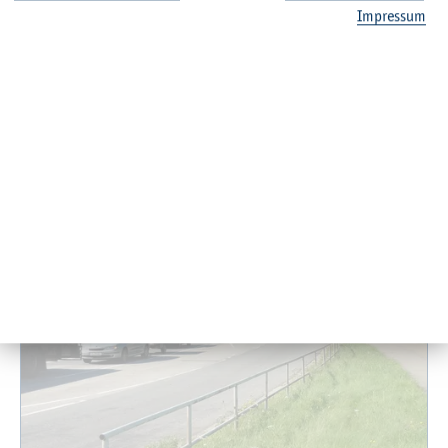
Im­pres­sum
Ver­wand­te Nach­rich­ten