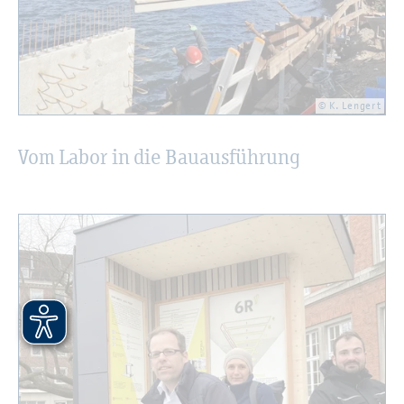
© K. Len­gert
Vom Labor in die Bau­aus­füh­rung