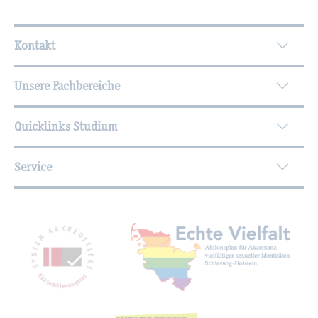
Wei­ter­füh­ren­de In­for­ma­tio­nen
Kontakt
Unsere Fachbereiche
Quicklinks Studium
Service
Mit­glied­schaf­ten, Aus­zeich­nun­gen,