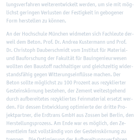
lungs­ver­fah­ren wei­ter­ent­wi­ckelt wer­den, um sie mit mög­
lichst ge­rin­gen Ver­lus­ten der Fes­tig­keit in ge­bo­ge­ner
Form her­stel­len zu kön­nen.
An der Hoch­schu­le Mün­chen wid­me­ten sich Fach­leu­te der­
weil dem Beton. Prof. Dr. An­drea Kus­ter­mann und Prof.
Dr. Chris­toph Dau­ber­schmidt vom In­sti­tut für Ma­te­ri­al-
und Bau­for­schung der Fa­kul­tät für Bau­in­ge­nieur­we­sen
woll­ten den Bau­stoff nach­hal­ti­ger und gleich­zei­tig wi­der­
stands­fä­hig gegen Wit­te­rungs­ein­flüs­se ma­chen. Der
Beton soll­te mög­lichst zu 100 Pro­zent aus re­zy­klier­ter
Ge­steins­kör­nung be­stehen, der Ze­ment wei­test­ge­hend
durch auf­be­rei­te­tes re­zy­klier­tes Fein­ma­te­ri­al er­setzt wer­
den. Für des­sen Ent­wick­lung op­ti­mier­te der drit­te Pro­
jekt­part­ner, die Erd­trans GmbH aus Zos­sen bei Ber­lin, den
Her­stel­lungs­pro­zess. Am Ende war es mög­lich, den Ze­
ment­leim fast voll­stän­dig von der Ge­steins­kör­nung zu
tren­nen. „Die Op­ti­mie­rung der Auf­be­rei­tungs­ver­fah­ren