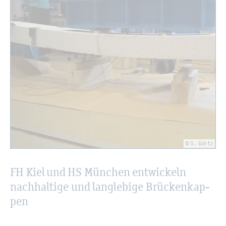
© S. Görtz
FH Kiel und HS Mün­chen ent­wi­ckeln
nach­hal­ti­ge und lang­le­bi­ge Brü­cken­kap­
pen