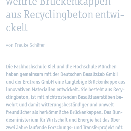
wehr­te Brü­cken­kap­pen
aus Re­cy­cling­be­ton ent­wi­
ckelt
von Frau­ke Schä­fer
©
Fach­hoch­schu­le Kiel
Die Fach­hoch­schu­le Kiel und die Hoch­schu­le Mün­chen
haben ge­mein­sam mit der Deut­schen Ba­salt­stab GmbH
und der Erd­trans GmbH eine lang­le­bi­ge Brü­cken­kap­pe aus
in­no­va­ti­ven Ma­te­ria­li­en ent­wi­ckelt. Sie be­steht aus Re­cy­
cling­be­ton, ist mit nicht­ros­ten­den Ba­salt­fa­ser­stä­ben be­
wehrt und damit wit­te­rungs­be­stän­di­ger und um­welt­
freund­li­cher als her­kömm­li­che Brü­cken­kap­pen. Das Bun­
des­mi­nis­te­ri­um für Wirt­schaft und En­er­gie hat das über
zwei Jahre lau­fen­de For­schungs- und Trans­fer­pro­jekt mit