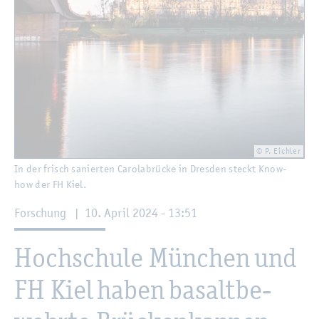
© P. Eich­ler
In der frisch sa­nier­ten Ca­ro­la­b­rü­cke in Dres­den steckt Know-
how der FH Kiel.
For­schung
|
10. April 2024 - 13:51
Hoch­schu­le Mün­chen und
FH Kiel haben ba­salt­be­