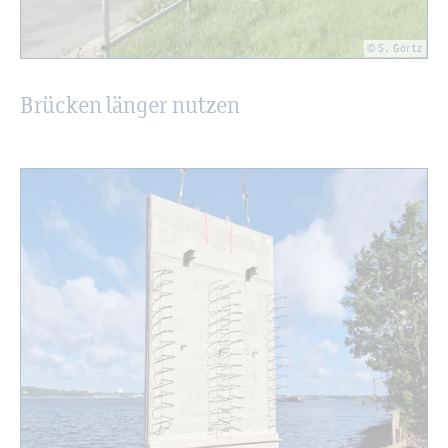
© S. Görtz
Brü­cken län­ger nut­zen