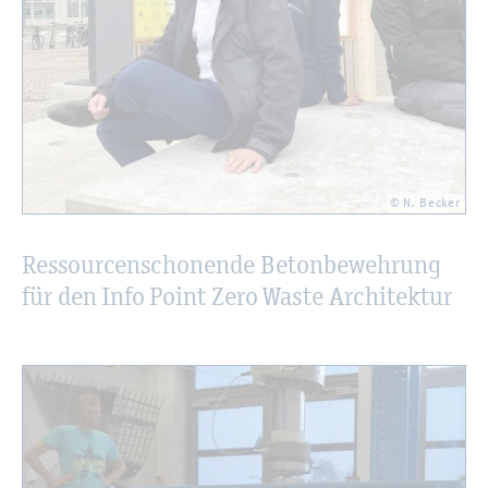
© N. Be­cker
Res­sour­cen­scho­nen­de Be­ton­be­weh­rung
für den Info Point Zero Waste Ar­chi­tek­tur