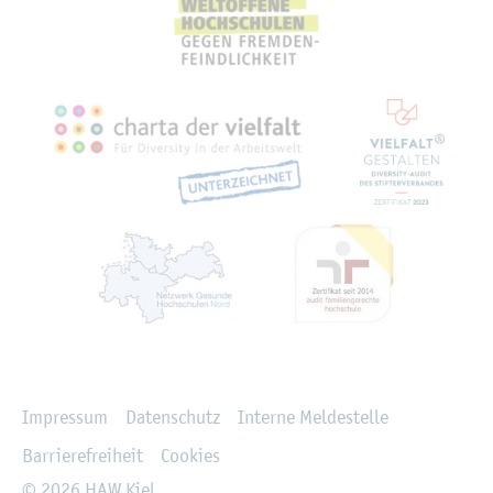
Recht­li­ches
Im­pres­sum
Da­ten­schutz
In­ter­ne Mel­de­stel­le
Bar­rie­re­frei­heit
Coo­kies
© 2026 HAW Kiel