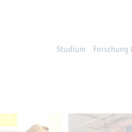
en
Zur Un­ter­na­vi­ga­ti­on sprin­gen
per­son_­se­arch
mo­ve­d_lo­ca­ti­on
Studium
Forschung 