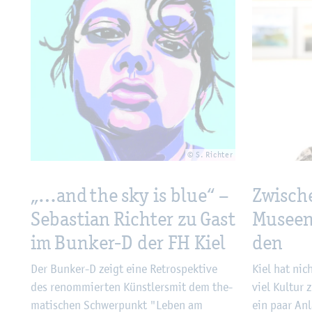
© S. Rich­ter
„…and the sky is blue“ –
Zwi­sch
Se­bas­ti­an Rich­ter zu Gast
Mu­se­e
im Bun­ker-D der FH Kiel
den
Der Bun­ker-D zeigt eine Re­tro­spek­ti­ve
Kiel hat nic
des re­nom­mier­ten Künst­lers­mit dem the­
viel Kul­tur 
ma­ti­schen Schwer­punkt "Leben am
ein paar An­l