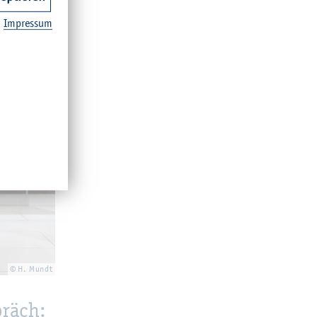
Im­pres­sum
© H. Mundt
spräch: