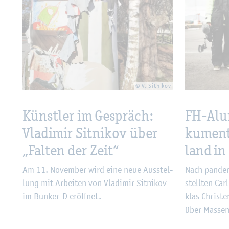
© V. Sit­ni­kov
Künst­ler im Ge­spräch:
FH-Alum
Vla­di­mir Sit­ni­kov über
ku­men­t
„Fal­ten der Zeit“
land in
Am 11. No­vem­ber wird eine neue Aus­stel­
Nach pan­de­m
lung mit Ar­bei­ten von Vla­di­mir Sit­ni­kov
stell­ten Car
im Bun­ker-D er­öff­net.
klas Chris­te
über Mas­sen­