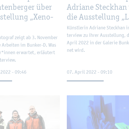
h­ten­ber­ger über
Adria­ne Steck­han
­stel­lung „Xe­no­
die Aus­stel­lung „
Künst­le­rin Adria­ne Steck­han i
ter­view zu ihrer Aus­stel­lung,
o­to­graf zeigt ab 3. No­vem­ber
April 2022 in der Ga­le­rie Bun­k
e Ar­bei­ten im Bun­ker-D. Was
net wird.
r*innen er­war­tet, er­läu­tert
­ter­view.
r 2022 - 09:46
07. April 2022 - 09:10