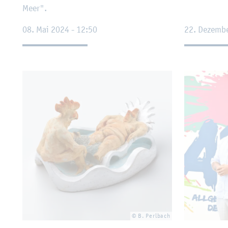
Meer".
08. Mai 2024 - 12:50
22. De­zem­b
© B. Perl­bach