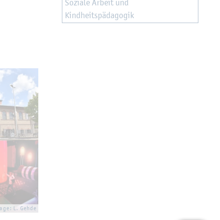
So­zia­le Ar­beit und
Kind­heits­päd­ago­gik
la­ge: L. Gehde