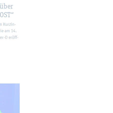
 über
LOST“
m Kurz­in­
 die am 14.
er-D er­öff­