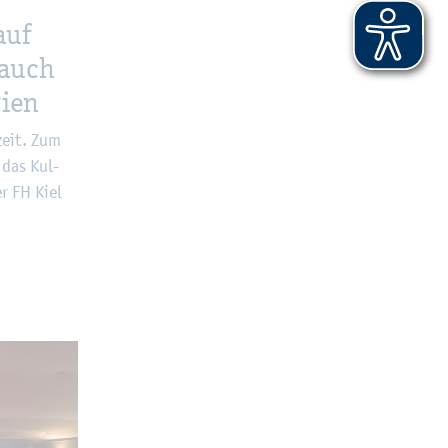
auf
 auch
i­en
­zeit. Zum
h das Kul­
r FH Kiel