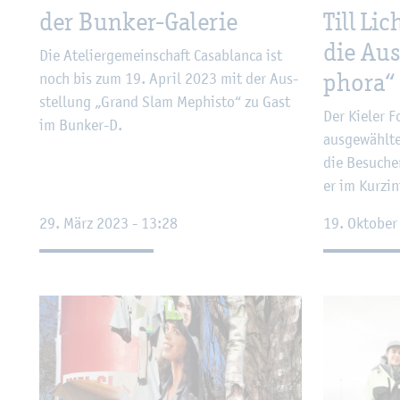
der Bun­ker-Ga­le­rie
Till Lic
die Aus
Die Ate­lier­ge­mein­schaft Ca­sa­blan­ca ist
pho­ra“
noch bis zum 19. April 2023 mit der Aus­
stel­lung „Grand Slam Me­phis­to“ zu Gast
Der Kie­ler F
im Bun­ker-D.
aus­ge­wähl­t
die Be­su­che
er im Kurz­in
29. März 2023 - 13:28
19. Ok­to­be