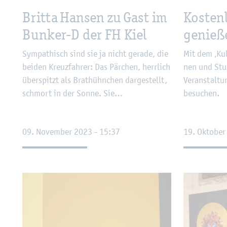
Brit­ta Han­sen zu Gast im
Kos­ten­
Bun­ker-D der FH Kiel
ge­nie­
Sym­pa­thisch sind sie ja nicht ge­ra­de, die
Mit dem ‚Kul­
bei­den Kreuz­fah­rer: Das Pär­chen, herr­lich
nen und Stu­d
über­spitzt als Brat­hühn­chen dar­ge­stellt,
Ver­an­stal­t
schmort in der Sonne. Sie…
be­su­chen.
09. No­vem­ber 2023 - 15:37
19. Ok­to­be