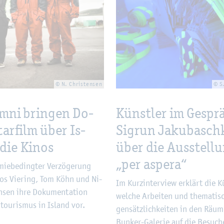
© N. Chris­ten­sen
© S.
­ni brin­gen Do­
Künst­ler im Ge­spr
ar­film über Is­
Sig­run Ja­ku­basch­
 die Kinos
über die Aus­stel­l
„per as­pe­ra“
ie­be­ding­ter Ver­zö­ge­rung
­los Vie­ring, Tom Köhn und Ni­
Im Kurz­in­ter­view er­klärt die Kü
n­sen ihre Do­ku­men­ta­ti­on
wel­che Ar­bei­ten und the­ma­ti­
tou­ris­mus in Is­land vor.
gen­sätz­lich­kei­ten in den Räu­
Bun­ker-Ga­le­rie auf die Be­su