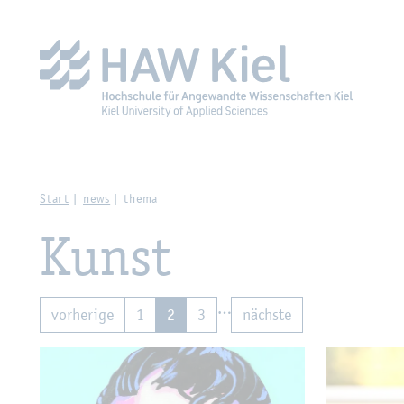
Zur Haupt­na­vi­ga­ti­on sprin­gen
Zum Haupt­in­halt sprin­g
Start
news
thema
Kunst
…
vor­he­ri­ge
1
2
3
nächs­te