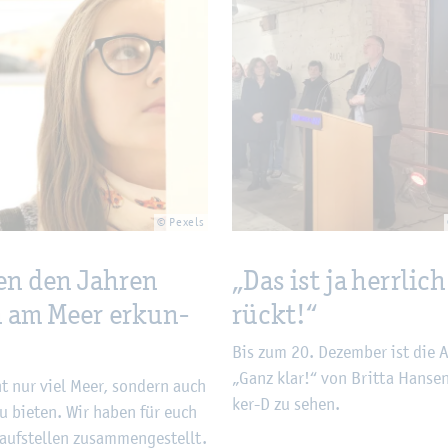
© Pe­xels
en den Jah­ren
„Das ist ja herr­lich
n am Meer er­kun­
rückt!“
Bis zum 20. De­zem­ber ist die A
„Ganz klar!“ von Brit­ta Han­se
ht nur viel Meer, son­dern auch
ker-D zu sehen.
zu bie­ten. Wir haben für euch
auf­stel­len zu­sam­men­ge­stellt.