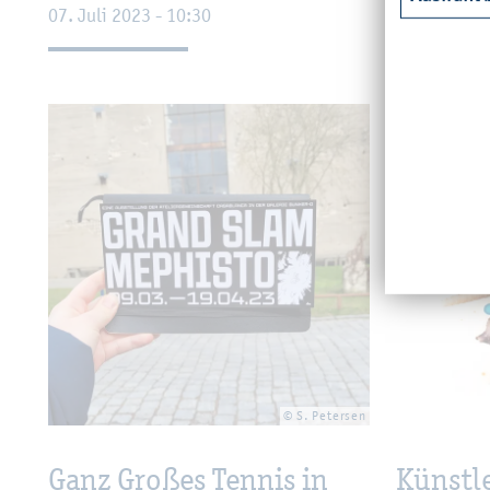
07. Juli 2023 - 10:30
30. Juni 20
© S. Pe­ter­sen
Ganz Gro­ßes Ten­nis in
Künst­l