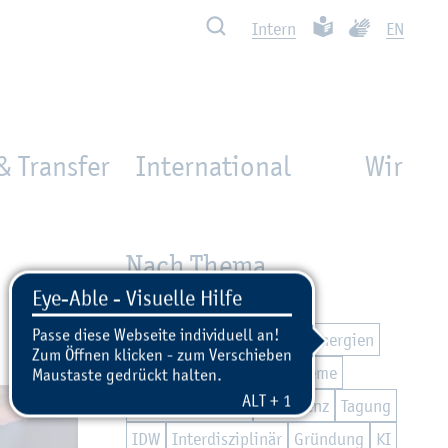
Such­ben
Leich­te Spra­che
Ge­bär­den­spra
In­tern
EN
& Transfer
International
Wir
Nach Thema
Nach­hal­tig­keit
Teil­ha­be
Di­gi­ta­li­sie­rung
Zu­kunfts­en­er­gi­en
Mo­bi­li­tät
Ma­ri­ti­me Sys­te­me
Ex­zel­len­te Lehre
Kon­fe­renz
Ta­gung
IDW
In­ter­dis­zi­pli­när
Grün­dung
KI