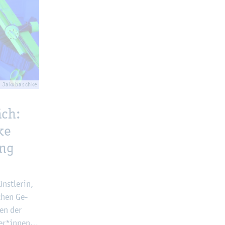
 Ja­ku­basch­ke
äch:
ke
ung
nst­le­rin,
schen Ge­
men der
­cher*innen…