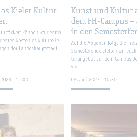
los Kie­ler Kul­tur
Kunst und Kul­tur 
ßen
dem FH-Cam­pus –
in den Se­mes­ter­fe­r
tur­ti­cket‘ kön­nen Stu­den­tin­
en­ten kos­ten­los kul­tu­rel­le
Auf die Ab­ga­ben folgt die Frei
un­gen der Lan­des­haupt­stadt
Se­mes­ter­en­de stel­len wir euc
tur­ange­bot auf dem Cam­pus de
vor.
r 2023 - 11:00
08. Juli 2023 - 10:30