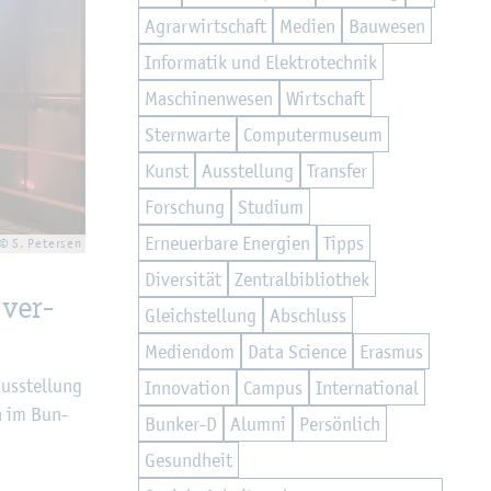
Agrar­wirt­schaft
Me­di­en
Bau­we­sen
In­for­ma­tik und Elek­tro­tech­nik
Ma­schi­nen­we­sen
Wirt­schaft
Stern­war­te
Com­pu­ter­mu­se­um
Kunst
Aus­stel­lung
Trans­fer
For­schung
Stu­di­um
Er­neu­er­ba­re En­er­gi­en
Tipps
© S. Pe­ter­sen
Di­ver­si­tät
Zen­tral­bi­blio­thek
 ver­
Gleich­stel­lung
Ab­schluss
Me­di­en­dom
Data Sci­ence
Eras­mus
us­stel­lung
In­no­va­ti­on
Cam­pus
In­ter­na­tio­nal
n im Bun­
Bun­ker-D
Alum­ni
Per­sön­lich
Ge­sund­heit