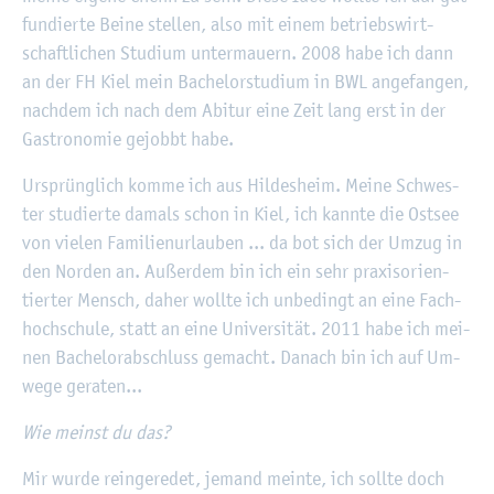
fun­dier­te Beine stel­len, also mit einem be­triebs­wirt­
schaft­li­chen Stu­di­um un­ter­mau­ern. 2008 habe ich dann
an der FH Kiel mein Ba­che­lor­stu­di­um in BWL an­ge­fan­gen,
nach­dem ich nach dem Ab­itur eine Zeit lang erst in der
Gas­tro­no­mie ge­jobbt habe.
Ur­sprüng­lich komme ich aus Hil­des­heim. Meine Schwes­
ter stu­dier­te da­mals schon in Kiel, ich kann­te die Ost­see
von vie­len Fa­mi­li­en­ur­lau­ben ... da bot sich der Umzug in
den Nor­den an. Au­ßer­dem bin ich ein sehr pra­xis­ori­en­
tier­ter Mensch, daher woll­te ich un­be­dingt an eine Fach­
hoch­schu­le, statt an eine Uni­ver­si­tät. 2011 habe ich mei­
nen Ba­che­lor­ab­schluss ge­macht. Da­nach bin ich auf Um­
we­ge ge­ra­ten...
Wie meinst du das?
Mir wurde rein­ge­re­det, je­mand mein­te, ich soll­te doch