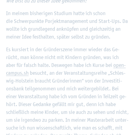
Wie bist du zu die­ser Idee ge­kom­men?
In mei­nem bis­he­ri­gen Stu­di­um hatte ich schon
die Schwer­punk­te Por­jekt­ma­nage­ment und Start-Ups. Da
woll­te ich grund­le­gend an­knüp­fen und gleich­zei­tig an
mei­ner Idee fest­hal­ten, spä­ter selbst zu grün­den.
Es kur­siert in der Grün­der­sze­ne immer wie­der das Ge­
rücht, man könne nicht mit Kin­dern grün­den, was ich
aber für falsch halte. Des­we­gen habe ich Kurse bei
open­
cam­pus.sh
be­sucht, an der Ver­an­stal­tungs­rei­he „Schles­
wig-Hol­stein braucht Grün­de­rin­nen“ von der In­ves­ti­ti­
ons­bank teil­ge­nom­men und mich wei­ter­ge­bil­det. Bei
einer Ver­an­stal­tung habe ich vom Grün­den in Teil­zeit ge­
hört. Die­ser Ge­dan­ke ge­fällt mir gut, denn ich habe
schlie­ß­lich meine Kin­der, um sie auch zu sehen und nicht,
um sie ir­gend­wo zu par­ken. In mei­ner Mas­ter­ar­beit un­ter­
su­che ich nun wis­sen­schaft­lich, wie man es schafft, mit