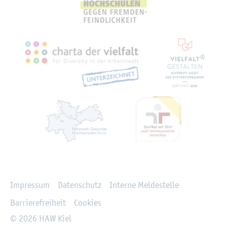
Recht­li­ches
Im­pres­sum
Da­ten­schutz
In­ter­ne Mel­de­stel­le
Bar­rie­re­frei­heit
Coo­kies
© 2026 HAW Kiel