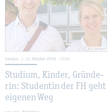
© S. Patzlaff
Cam­pus
|
13. Ok­to­ber 2018 - 13:14
Stu­di­um, Kin­der, Grün­de­
rin: Stu­den­tin der FH geht
ei­ge­nen Weg
von viel.-Re­dak­ti­on