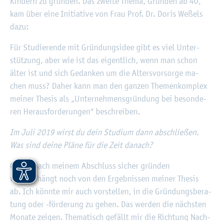
Kin­dern zu grün­den. Das zwei­te Thema, Grün­den ab 40,
kam über eine In­itia­ti­ve von Frau Prof. Dr. Doris We­ßels
dazu:
Für Stu­die­ren­de mit Grün­dungs­idee gibt es viel Un­ter­
stüt­zung, aber wie ist das ei­gent­lich, wenn man schon
älter ist und sich Ge­dan­ken um die Al­ters­vor­sor­ge ma­
chen muss? Daher kann man den gan­zen The­men­kom­plex
mei­ner The­sis als „Un­ter­neh­mens­grün­dung bei be­son­de­
ren Her­aus­for­de­run­gen“ be­schrei­ben.
Im Juli 2019 wirst du dein Stu­di­um dann ab­schlie­ßen.
Was sind deine Pläne für die Zeit da­nach?
Ob ich nach mei­nem Ab­schluss si­cher grün­den
werde, hängt noch von den Er­geb­nis­sen mei­ner The­sis
ab. Ich könn­te mir auch vor­stel­len, in die Grün­dungs­be­ra­
tung oder -för­de­rung zu gehen. Das wer­den die nächs­ten
Mo­na­te zei­gen. The­ma­tisch ge­fällt mir die Rich­tung Nach­