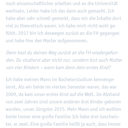
noch wis­sen­schaft­li­cher ar­bei­ten und an die Uni­ver­si­tät
wech­seln. Lei­der habe ich das dann auch ge­macht. Ich
habe aber sehr schnell ge­merkt, dass mir die In­hal­te dort
viel zu theo­re­tisch waren, ich habe mich nicht wohl ge­
fühlt. 2017 bin ich des­we­gen zu­rück an die FH ge­gan­gen
und habe hier den Mas­ter auf­ge­nom­men.
Dann hast du dei­nen Weg zu­rück an die FH wie­der­ge­fun­
den. Du stu­dierst aber nicht nur, son­dern bist auch Mut­ter
von vier Kin­dern – wann kam denn dein ers­tes Kind?
Ich habe mei­nen Mann im Ba­che­lor­stu­di­um ken­nen­ge­
lernt. Als wir beide im vier­ten Se­mes­ter waren, das war
2009, da kam unser ers­tes Kind auf die Welt. Im Ab­stand
von zwei Jah­ren sind un­se­re an­de­ren drei Kin­der ge­bo­ren
wor­den, unser Jüngs­ter 2015. Mein Mann und ich woll­ten
beide immer eine große Fa­mi­lie: Ich habe drei Ge­schwis­
ter, er zwei. Eine große Fa­mi­lie heißt ja auch, dass immer