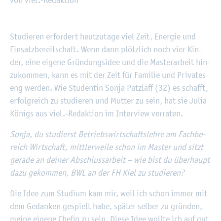
©
Fach­hoch­schu­le Kiel
Stu­die­ren er­for­dert heut­zu­ta­ge viel Zeit, En­er­gie und
Ein­satz­be­reit­schaft. Wenn dann plötz­lich noch vier Kin­
der, eine ei­ge­ne Grün­dungs­idee und die Mas­ter­ar­beit hin­
zu­kom­men, kann es mit der Zeit für Fa­mi­lie und Pri­va­tes
eng wer­den. Wie Stu­den­tin Sonja Patzlaff (32) es schafft,
er­folg­reich zu stu­die­ren und Mut­ter zu sein, hat sie Julia
Kö­nigs aus viel.-Re­dak­ti­on im In­ter­view ver­ra­ten.
Sonja, du stu­dierst Be­triebs­wirt­schafts­leh­re am Fach­be­
reich Wirt­schaft, mitt­ler­wei­le schon im Mas­ter und sitzt
ge­ra­de an dei­ner Ab­schluss­ar­beit – wie bist du über­haupt
dazu ge­kom­men, BWL an der FH Kiel zu stu­die­ren?
Die Idee zum Stu­di­um kam mir, weil ich schon immer mit
dem Ge­dan­ken ge­spielt habe, spä­ter sel­ber zu grün­den,
meine ei­ge­ne Che­fin zu sein. Diese Idee woll­te ich auf gut