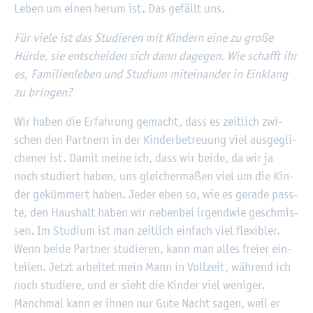
Leben um einen herum ist. Das ge­fällt uns.
Für viele ist das Stu­die­ren mit Kin­dern eine zu große
Hürde, sie ent­schei­den sich dann da­ge­gen. Wie schafft ihr
es, Fa­mi­li­en­le­ben und Stu­di­um mit­ein­an­der in Ein­klang
zu brin­gen?
Wir haben die Er­fah­rung ge­macht, dass es zeit­lich zwi­
schen den Part­nern in der Kin­der­be­treu­ung viel aus­ge­gli­
che­ner ist. Damit meine ich, dass wir beide, da wir ja
noch stu­diert haben, uns glei­cher­ma­ßen viel um die Kin­
der ge­küm­mert haben. Jeder eben so, wie es ge­ra­de pass­
te, den Haus­halt haben wir ne­ben­bei ir­gend­wie ge­schmis­
sen. Im Stu­di­um ist man zeit­lich ein­fach viel fle­xi­bler.
Wenn beide Part­ner stu­die­ren, kann man alles frei­er ein­
tei­len. Jetzt ar­bei­tet mein Mann in Voll­zeit, wäh­rend ich
noch stu­die­re, und er sieht die Kin­der viel we­ni­ger.
Manch­mal kann er ihnen nur Gute Nacht sagen, weil er