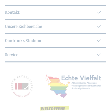
Wei­ter­füh­ren­de In­for­ma­tio­nen
Kontakt
Unsere Fachbereiche
Quicklinks Studium
Service
Mit­glied­schaf­ten, Aus­zeich­nun­gen,