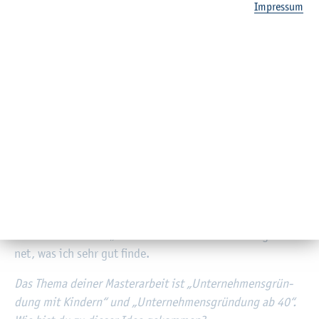
Was sind die grö­ß­ten Her­aus­for­de­run­gen, die dir in der
Im­pres­sum
gan­zen Zeit dei­nes Stu­di­ums be­geg­net sind?
Wäh­rend der Prü­fungs­pha­sen war es schwer, Zeit zu fin­den
und sich zu kon­zen­trie­ren, da wäre es si­cher ein­fa­cher
ohne Kin­der. Aber ich kann mich auch mal abends an den
Schreib­tisch set­zen, das habe ich dann immer ge­schafft.
An­fangs war es mit der Kin­der­be­treu­ung nicht so leicht,
mitt­ler­wei­le ist die FH aber sehr fa­mi­li­en­freund­lich ge­
wor­den: Ich konn­te die Kin­der mit in den Hör­saal neh­
men, ihnen ein Hör­spiel mit Kopf­hö­rern an­ma­chen und
sie dann neben mir sit­zen haben. Die Kin­der waren und
sind also immer viel auf dem Cam­pus dabei. Viele Leh­ren­
de haben sich dem „Stu­die­ren mit Kin­dern“ mehr ge­öff­
net, was ich sehr gut finde.
Das Thema dei­ner Mas­ter­ar­beit ist „Un­ter­neh­mens­grün­
dung mit Kin­dern“ und „Un­ter­neh­mens­grün­dung ab 40“.