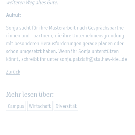
wei­te­ren Weg alles Gute.
Auf­ruf:
Sonja sucht für ihre Mas­ter­ar­beit nach Ge­sprächs­part­ne­
rin­nen und –part­nern, die ihre Un­ter­neh­mens­grün­dung
mit be­son­de­ren Her­aus­for­de­run­gen ge­ra­de pla­nen oder
schon um­ge­setzt haben. Wenn ihr Sonja un­ter­stüt­zen
könnt, schreibt ihr unter
sonja.​patzlaff@​stu.​haw-​kiel.​de
Zu­rück
Mehr lesen über:
Cam­pus
Wirt­schaft
Di­ver­si­tät