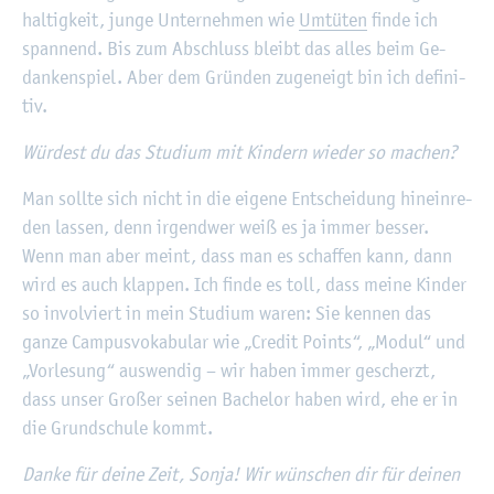
hal­tig­keit, junge Un­ter­neh­men wie
Um­tü­ten
finde ich
span­nend. Bis zum Ab­schluss bleibt das alles beim Ge­
dan­ken­spiel. Aber dem Grün­den zu­ge­neigt bin ich de­fi­ni­
tiv.
Wür­dest du das Stu­di­um mit Kin­dern wie­der so ma­chen?
Man soll­te sich nicht in die ei­ge­ne Ent­schei­dung hin­ein­re­
den las­sen, denn ir­gend­wer weiß es ja immer bes­ser.
Wenn man aber meint, dass man es schaf­fen kann, dann
wird es auch klap­pen. Ich finde es toll, dass meine Kin­der
so in­vol­viert in mein Stu­di­um waren: Sie ken­nen das
ganze Cam­pus­vo­ka­bu­lar wie „Credit Points“, „Modul“ und
„Vor­le­sung“ aus­wen­dig – wir haben immer ge­scherzt,
dass unser Gro­ßer sei­nen Ba­che­lor haben wird, ehe er in
die Grund­schu­le kommt.
Danke für deine Zeit, Sonja! Wir wün­schen dir für dei­nen