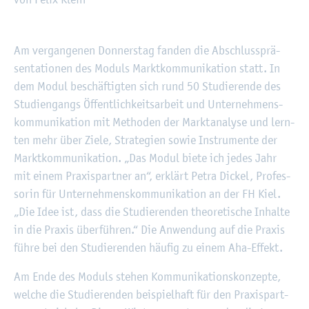
©
Fach­hoch­schu­le Kiel
Am ver­gan­ge­nen Don­ners­tag fan­den die Ab­schluss­prä­
sen­ta­tio­nen des Mo­duls Markt­kom­mu­ni­ka­ti­on statt. In
dem Modul be­schäf­tig­ten sich rund 50 Stu­die­ren­de des
Stu­di­en­gangs Öf­fent­lich­keits­ar­beit und Un­ter­neh­mens­
kom­mu­ni­ka­ti­on mit Me­tho­den der Markt­ana­ly­se und lern­
ten mehr über Ziele, Stra­te­gi­en sowie In­stru­men­te der
Markt­kom­mu­ni­ka­ti­on. „Das Modul biete ich jedes Jahr
mit einem Pra­xis­part­ner an“, er­klärt Petra Di­ckel, Pro­fes­
so­rin für Un­ter­neh­mens­kom­mu­ni­ka­ti­on an der FH Kiel.
„Die Idee ist, dass die Stu­die­ren­den theo­re­ti­sche In­hal­te
in die Pra­xis über­füh­ren.“ Die An­wen­dung auf die Pra­xis
führe bei den Stu­die­ren­den häu­fig zu einem Aha-Ef­fekt.
Am Ende des Mo­duls ste­hen Kom­mu­ni­ka­ti­ons­kon­zep­te,
wel­che die Stu­die­ren­den bei­spiel­haft für den Pra­xis­part­