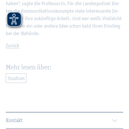
haben“, sagte die Pro­fes­so­rin. Für die Lan­des­po­li­zei bie­
ten die Kom­mu­ni­ka­ti­ons­kon­zep­te viele in­ter­es­san­te Im­
pul­se für ihre zu­künf­ti­ge Ar­beit. Und wer weiß: Viel­leicht
fin­det die ein oder an­de­re Idee schon bald ihren Ein­stieg
bei der Be­hör­de.
Zu­rück
Mehr lesen über:
Stu­di­um
Wei­ter­füh­ren­de In­for­ma­tio­nen
Kontakt