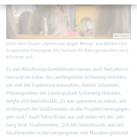
©F. Klein
Unter dem Slo­gan „Ge­mein­sam gegen Be­trug“ er­ar­bei­te­te eine
Grup­pe eine Kam­pa­gne, die Se­nio­ren für Be­trugs­ma­schen sen­si­
bi­li­sie­ren soll.
Zu den Ab­schluss­prä­sen­ta­tio­nen kamen auch Ver­tre­te­rin­
nen und Ver­tre­ter der Lan­des­po­li­zei Schles­wig-Hol­stein,
um sich die Er­geb­nis­se an­zu­se­hen. Den­nis Schnei­der,
Pres­se­spre­cher der Lan­des­po­li­zei Schles­wig-Hol­stein,
zeig­te sich be­ein­druckt: „Es war span­nend zu sehen, wie
stra­te­gisch die Stu­die­ren­den an die Pro­jek­te her­an­ge­gan­
gen sind.“ Auch Petra Di­ckel war zu­frie­den mit der Leis­
tung ihrer Stu­die­ren­den. „Ich bin be­ein­druckt, was die
Stu­die­ren­den in den ver­gan­ge­nen vier Mo­na­ten ge­leis­tet