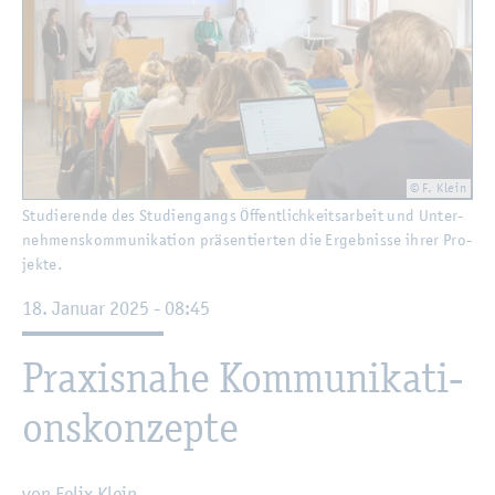
© F. Klein
Stu­die­ren­de des Stu­di­en­gangs Öf­fent­lich­keits­ar­beit und Un­ter­
neh­mens­kom­mu­ni­ka­ti­on prä­sen­tier­ten die Er­geb­nis­se ihrer Pro­
jek­te.
18. Ja­nu­ar 2025 - 08:45
Pra­xis­na­he Kom­mu­ni­ka­ti­
ons­kon­zep­te
von Felix Klein