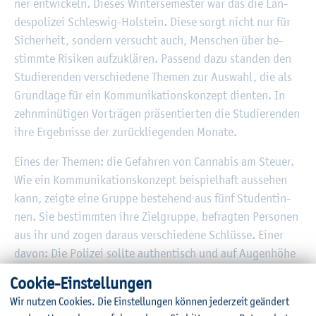
ner ent­wi­ckeln. Die­ses Win­ter­se­mes­ter war das die Lan­
des­po­li­zei Schles­wig-Hol­stein. Diese sorgt nicht nur für
Si­cher­heit, son­dern ver­sucht auch, Men­schen über be­
stimm­te Ri­si­ken auf­zu­klä­ren. Pas­send dazu stan­den den
Stu­die­ren­den ver­schie­de­ne The­men zur Aus­wahl, die als
Grund­la­ge für ein Kom­mu­ni­ka­ti­ons­kon­zept dien­ten. In
zehn­mi­nü­ti­gen Vor­trä­gen prä­sen­tier­ten die Stu­die­ren­den
ihre Er­geb­nis­se der zu­rück­lie­gen­den Mo­na­te.
Eines der The­men: die Ge­fah­ren von Can­na­bis am Steu­er.
Wie ein Kom­mu­ni­ka­ti­ons­kon­zept bei­spiel­haft aus­se­hen
kann, zeig­te eine Grup­pe be­stehend aus fünf Stu­den­tin­
nen. Sie be­stimm­ten ihre Ziel­grup­pe, be­frag­ten Per­so­nen
aus ihr und zogen dar­aus ver­schie­de­ne Schlüs­se. Einer
davon: Die Po­li­zei soll­te au­then­tisch und auf Au­gen­hö­he
wahr­ge­nom­men wer­den – und trotz­dem se­ri­ös wir­ken.
Coo­kie-Ein­stel­lun­gen
Aus ihren Er­kennt­nis­sen ent­wi­ckel­ten die Stu­den­tin­nen
Wir nut­zen Coo­kies. Die Ein­stel­lun­gen kön­nen je­der­zeit ge­än­dert
ver­schie­de­ne Maß­nah­men. Dazu ge­hör­ten eine So­ci­al-