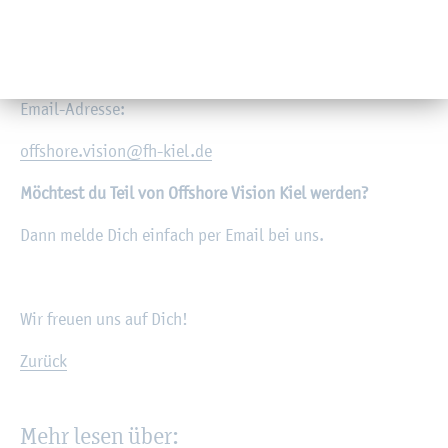
Flan­kie­rend wird das Pro­jekt durch das Wahl­mo­dul „Off­
shore Vi­si­on Kiel I“ im Win­ter­se­mes­ter un­ter­stützt.
Bei In­ter­es­se kon­tak­tie­ren Sie uns bitte unter fol­gen­der
Email-Adres­se:
off­shore.​vision@​fh-​kiel.​de
Möch­test du Teil von Off­shore Vi­si­on Kiel wer­den?
Dann melde Dich ein­fach per Email bei uns.
Wir freu­en uns auf Dich!
Zu­rück
Mehr lesen über: