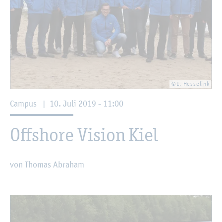
© I. Hes­se­link
Cam­pus
|
10. Juli 2019 - 11:00
Off­shore Vi­si­on Kiel
von Tho­mas Abra­ham
©
Fach­hoch­schu­le Kiel