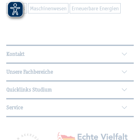
Cam­pus
Ma­schi­nen­we­sen
Er­neu­er­ba­re En­er­gi­en
Wei­ter­füh­ren­de In­for­ma­tio­nen
Kontakt
Unsere Fachbereiche
Quicklinks Studium
Service
Mit­glied­schaf­ten, Aus­zeich­nun­gen,