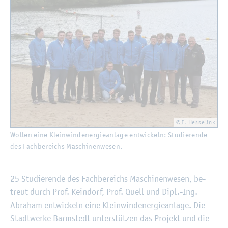
© I. Hes­se­link
Wol­len eine Klein­wind­ener­gie­an­la­ge ent­wi­ckeln: Stu­die­ren­de
des Fach­be­reichs Ma­schi­nen­we­sen.
25 Stu­die­ren­de des Fach­be­reichs Ma­schi­nen­we­sen, be­
treut durch Prof. Keindorf, Prof. Quell und Dipl.-Ing.
Abra­ham ent­wi­ckeln eine Klein­wind­ener­gie­an­la­ge. Die
Stadt­wer­ke Barmstedt un­ter­stüt­zen das Pro­jekt und die