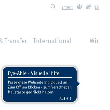
Such­ben
Leich­te Spra­che
Ge­bär­den­spra
In­tern
EN
& Transfer
International
Wir