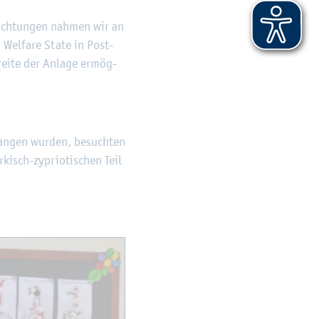
­rich­tun­gen nah­men wir an
 Wel­fa­re State in Post-
rei­te der An­la­ge er­mög­
an­gen wur­den, be­such­ten
­kisch-zy­prio­ti­schen Teil