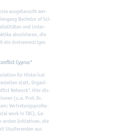
co­sia aus­ge­tauscht wer­
­en­gang Ba­che­lor of Sci­
l­le­li­tä­ten und Un­ter­
ti­ka ab­sol­vie­ren, die
h ein drei­se­mest­ri­ges
con­flict Cy­prus“
­ti­on for His­to­ri­cal
­tei­len statt. Or­ga­ni­
­flict Net­work“. Hier dis­
­tio­nen (u.a. Prof. Dr.
rham; Ver­tre­tungs­pro­fes­
o­ci­al work in TBC), Ge­
ers­ten In­itia­ti­ven, die
mit Stu­die­ren­den aus