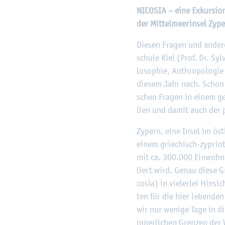
NI­CO­SIA – eine Ex­kur­si­o
der Mit­tel­meer­in­sel Zy­p
Die­sen Fra­gen und an­de­r
schu­le Kiel (Prof. Dr. Syl­
lo­so­phie, An­thro­po­lo­gi
die­sem Jahr nach. Schon a
schen Fra­gen in einem ge­te
li­en und damit auch der p
Zy­pern, eine Insel im öst
einem grie­chisch-zy­prio­
mit ca. 300.000 Ein­woh­ne
liert wird. Genau diese Gr
co­sia) in vie­ler­lei Hin­s
ten für die hier le­ben­de
wir nur we­ni­ge Tage in d
in­ner­li­chen Gren­zen der