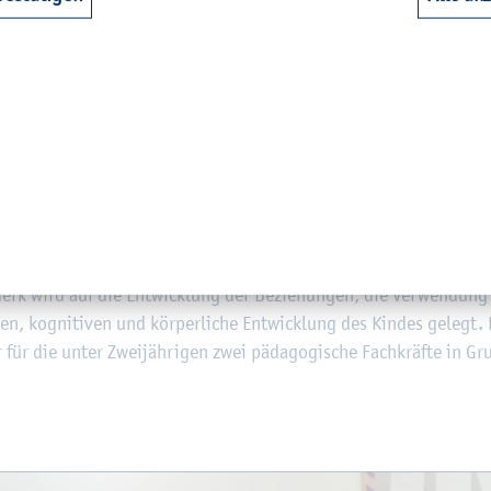
ei­spiel. An­ge­bo­te sind di­dak­ti­sche Bil­dungs­ein­hei­ten, die z
ards un­ter­stützt wer­den. Auf­fäl­lig war, dass die Kin­der eine Ar
nd Hose). Die Lehr­kräf­te in der Kita haben einen Hoch­schul­ab­sc
f­te.
tung, die wir im grie­chisch-zy­prio­ti­schen Teil der Insel be­sucht h
 Ni­co­sia. Be­treut wer­den hier Kin­der zwi­schen 4 Mo­na­ten und 6
 Cha­rak­ter der Ein­rich­tung. An­ge­strebt wird, dem Kind eine emo­
 Grund­la­ge für die Schaf­fung einer Bil­dungs­ge­mein­schaft be­trac
s­be­rei­chen zu un­ter­stüt­zen und den Be­dürf­nis­sen des ein­zel­n
merk wird auf die Ent­wick­lung der Be­zie­hun­gen, die Ver­wen­dun
en, ko­gni­ti­ven und kör­per­li­che Ent­wick­lung des Kin­des ge­legt.
r für die unter Zwei­jäh­ri­gen zwei päd­ago­gi­sche Fach­kräf­te in G