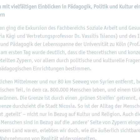
©
Fach­hoch­schu­le Kiel
n mit viel­fäl­ti­gen Ein­bli­cken in Päd­ago­gik, Po­li­tik und Kul­tur e
ern
en ging die Ex­kur­si­on des Fach­be­reichs So­zia­le Ar­beit und Ge­s
via Kägi und Ver­tre­tungs­pro­fes­sor Dr. Vas­si­lis Tsia­nos) und des I
e und Päd­ago­gik der Le­bens­span­ne der Uni­ver­si­tät zu Köln (Prof.
m ers­ten Tag wurde deut­lich, dass die theo­re­ti­schen und kon­zep­
il­ten Zy­pern, vor allem durch po­li­ti­sche und kul­tu­rel­le Fra­gen
äd­ago­gi­schen Ein­rich­tun­gen be­stim­men.
­li­chen Mit­tel­meer und nur 80 km See­weg von Sy­ri­en ent­fernt, 
ti­schen Teil, in dem ca. 800.000 Men­schen leben, und einem tür­ki
­rIn­nen. Die Gren­ze ist durch einen ‚grü­nen Strei­fen’ ge­trennt
en­ze durch­zieht die Stadt Ni­co­sia. So ist der All­tag der Men­sc
icht ‚ge­teilt’ – nicht nur in Bezug auf Kul­tur und Re­li­gi­on. Auch d
n Men­schen sind in Bezug auf die ‚an­de­re’ Seite von Zy­pern ein­
ie­sem Land waren, er­leb­ten wir doch, wie die äu­ßer­lich sicht­ba­
 Wahr­neh­mung von Rea­li­tät wi­der­spie­gel­ten.