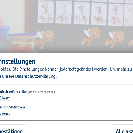
in­stel­lun­gen
o­kies. Die Ein­stel­lun­gen kön­nen je­der­zeit ge­än­dert wer­den.
Um mehr zu e
e un­se­re
Da­ten­schut­z­er­klä­rung
.
nisch erforderlich
(immer erforderlich)
Dienst
cher-Statistiken
Dienst
­schen staat­li­chen Kin­der­ta­ges­ein­rich­tung wer­den ca. 120 Kin­d
er wer­den von 2 päd­ago­gi­schen Fach­kräf­ten be­treut. Die Be­treu
n im Laufe des Vor­mit­tags ver­schie­de­ne An­ge­bo­te im Rhyth­mus
bestätigen
Alle ak