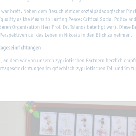
on war breit. Neben dem Be­such ei­ni­ger so­zi­al­päd­ago­gi­scher Ein
­li­ty as the Means to Las­ting Peace: Cri­ti­cal So­ci­al Po­li­cy and
deren Or­ga­ni­sa­ti­on Herr Prof. Dr. Tsia­nos be­tei­ligt war). Diese B
e Per­spek­ti­ven auf das Leben in Ni­ko­sia in den Blick zu neh­men.
ta­ges­ein­rich­tun­gen
an dem wir von un­se­ren zy­prio­ti­schen Part­nern herz­lich emp­f
ta­ges­ein­rich­tun­gen im grie­chisch-zy­prio­ti­schen Teil und im tür