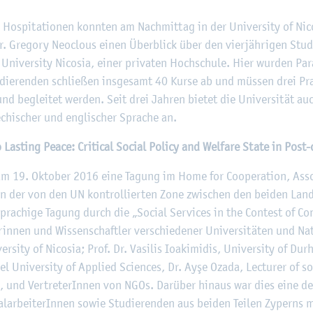
 Hos­pi­ta­tio­nen konn­ten am Nach­mit­tag in der Uni­ver­si­ty of Ni­
. Gre­go­ry Neoclous einen Über­blick über den vier­jäh­ri­gen Stu­di
Uni­ver­si­ty Ni­co­sia, einer pri­va­ten Hoch­schu­le. Hier wur­den Par­a
­die­ren­den schlie­ßen ins­ge­samt 40 Kurse ab und müs­sen drei Prak­
und be­glei­tet wer­den. Seit drei Jah­ren bie­tet die Uni­ver­si­tät auc
chi­scher und eng­li­scher Spra­che an.
Las­ting Peace: Cri­ti­cal So­ci­al Po­li­cy and Wel­fa­re State in Post-
 19. Ok­to­ber 2016 eine Ta­gung im Home for Co­ope­ra­ti­on, As­so­cia
in der von den UN kon­trol­lier­ten Zone zwi­schen den bei­den Lan­des
pra­chi­ge Ta­gung durch die „So­ci­al Ser­vices in the Con­test of Con
e­rin­nen und Wis­sen­schaft­ler ver­schie­de­ner Uni­ver­si­tä­ten und Na
­ver­si­ty of Ni­co­sia; Prof. Dr. Va­si­lis Ioakimi­dis, Uni­ver­si­ty of Du
Kiel Uni­ver­si­ty of Ap­plied Sci­en­ces, Dr. Ayşe Ozada, Lec­tu­rer of s
en, und Ver­tre­te­rIn­nen von NGOs. Dar­über hin­aus war dies eine der 
al­ar­bei­te­rIn­nen sowie Stu­die­ren­den aus bei­den Tei­len Zy­perns 