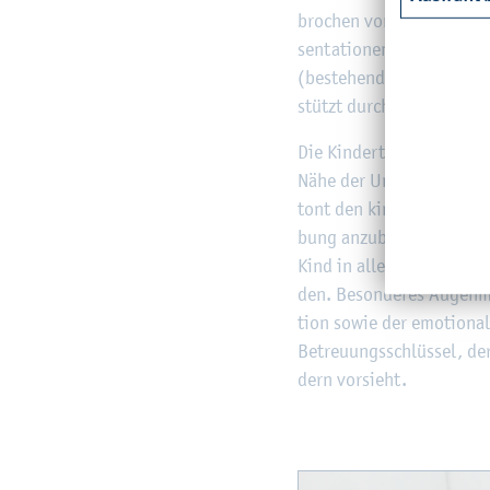
bro­chen von Pau­sen und Fr
sen­ta­tio­nen und White­bo
(be­stehend aus T-Shirt u
stützt durch As­sis­tenz­krä
Die Kin­der­ta­ges­ein­rich­
Nähe der Uni­ver­si­tät von
tont den kind­zen­trier­ten
bung an­zu­bie­ten, die als
Kind in allen Ent­wick­lung
den. Be­son­de­res Au­gen­
ti­on sowie der emo­tio­na­l
Be­treu­ungs­schlüs­sel, de
dern vor­sieht.