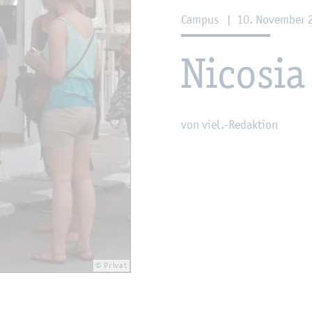
Cam­pus
|
10. No­vem­ber 
Ni­co­sia
von viel.-Re­dak­ti­on
© Pri­vat