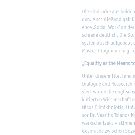
Die Ein­drü­cke aus bei­den
den. An­schlie­ßend gab Dr
ence ‚So­ci­al Work’ an der 
schie­de deut­lich. Die Stu
sys­te­ma­tisch auf­ge­baut 
Mas­ter-Pro­gramm in grie­
„Equa­li­ty as the Means to 
Unter die­sem Titel fand am
Dia­lo­gue and Rea­se­arch 
siert wurde die eng­lisch­s
ku­tier­ten Wis­sen­schaft­l
Nicos Tri­mi­kli­nio­tis, Uni
sor Dr. Vas­si­lis Tsia­nos 
werk­schafts­ak­ti­vis­tIn­n
Ge­sprä­che zwi­schen So­zi­