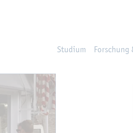
en
Zur Un­ter­na­vi­ga­ti­on sprin­gen
per­son_­se­arch
mo­ve­d_lo­ca­ti­on
Studium
Forschung 