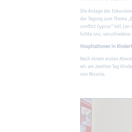
Die An­la­ge der Ex­kur­si­
der Ta­gung zum Thema „Equa
con­flict Cy­prus“ teil (an 
lich­te uns, ver­schie­de­n
Hos­pi­ta­tio­nen in Kin­der­
Nach einem ers­ten Abend, 
wir am zwei­ten Tag Kin­der­
von Ni­co­sia.