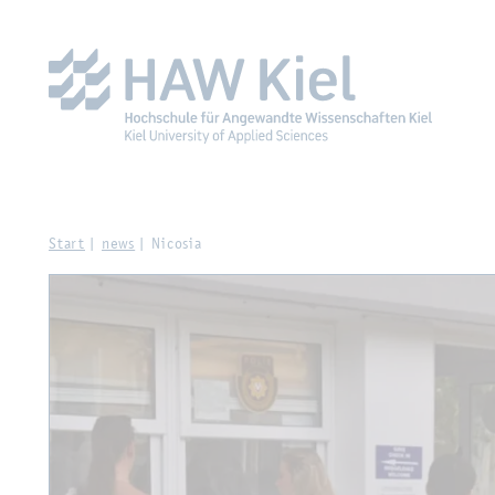
Zur Haupt­na­vi­ga­ti­on sprin­gen
Zum Haupt­in­halt sprin­g
Start
news
Ni­co­sia