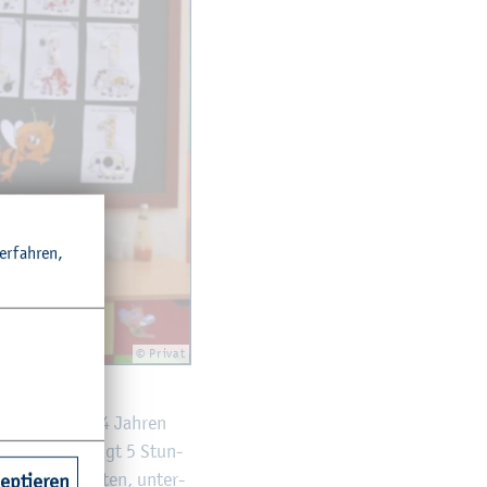
r­fah­ren,
© Pri­vat
er im Alter von 4 Jah­ren
­ungs­zeit be­trägt 5 Stun­
 von 25 Mi­nu­ten, un­ter­
zeptieren