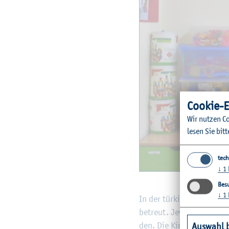
Coo­kie-E
Wir nut­zen Co
lesen Sie bitt
tech
↓
1
Besu
↓
1
In der tür­kisch-zy­prio­ti
be­treut. Je­weils 18 Kin­d
den. Die Kin­der be­kom­me
Auswahl 