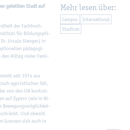
Mehr lesen über:
iner ge­teil­ten Stadt auf
Cam­pus
In­ter­na­tio­nal
und­heit der Fach­hoch­
Stu­di­um
n­sti­tuts für Bil­dungs­phi­
 Dr. Ur­su­la Sten­ger) in
tio­nel­len päd­ago­gi­
 den All­tag vie­ler Fa­mi­
be­steht seit 1974 aus
sch-zy­prio­ti­schen Teil,
, der von den UN kon­trol­
hen auf Zy­pern (wie in Ni­
ie Be­we­gungs­mög­lich­kei­
ge­schränkt. Und ob­wohl
ren Gren­zen sich auch in