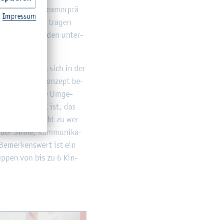
um Teil durch Bea­mer­prä­
Im­pres­sum
t Kita-Uni­form tra­gen
hluss und wer­den un­ter­
aben, be­fin­det sich in der
 Jah­ren. Das Kon­zept be­
tio­nal si­che­re Um­ge­
h­tet wird. Ziel ist, das
en Kin­des ge­recht zu wer­
g der Sinne, Kom­mu­ni­ka­
 Be­mer­kens­wert ist ein
rup­pen von bis zu 6 Kin­