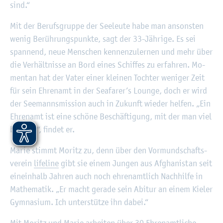
sind.“
Mit der Be­rufs­grup­pe der See­leu­te habe man an­sons­ten
wenig Be­rüh­rungs­punk­te, sagt der 33-Jäh­ri­ge. Es sei
span­nend, neue Men­schen ken­nen­zu­ler­nen und mehr über
die Ver­hält­nis­se an Bord eines Schif­fes zu er­fah­ren. Mo­
men­tan hat der Vater einer klei­nen Toch­ter we­ni­ger Zeit
für sein Eh­ren­amt in der Seafa­rer’s Lounge, doch er wird
der See­manns­mis­si­on auch in Zu­kunft wie­der hel­fen. „Ein
Eh­ren­amt ist eine schö­ne Be­schäf­ti­gung, mit der man viel
be­wirkt“, fin­det er.
Marie stimmt Mo­ritz zu, denn über den Vor­mund­schafts­
ver­ein
life­li­ne
gibt sie einem Jun­gen aus Af­gha­ni­stan seit
ein­ein­halb Jah­ren auch noch eh­ren­amt­lich Nach­hil­fe in
Ma­the­ma­tik. „Er macht ge­ra­de sein Ab­itur an einem Kie­ler
Gym­na­si­um. Ich un­ter­stüt­ze ihn dabei.“
Mit Mo­ritz und Marie ar­bei­ten über 30 Eh­ren­amt­li­che