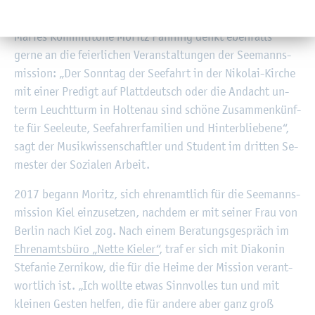
ob­wohl sie nicht zu­hau­se sind.“
Ma­ries Kom­mi­li­to­ne Mo­ritz Pan­ning denkt eben­falls
gerne an die fei­er­li­chen Ver­an­stal­tun­gen der See­manns­
mis­si­on: „Der Sonn­tag der See­fahrt in der Ni­ko­lai-Kir­che
mit einer Pre­digt auf Platt­deutsch oder die An­dacht un­
term Leucht­turm in Hol­ten­au sind schö­ne Zu­sam­men­künf­
te für See­leu­te, See­fah­r­er­fa­mi­li­en und Hin­ter­blie­be­ne“,
sagt der Mu­sik­wis­sen­schaft­ler und Stu­dent im drit­ten Se­
mes­ter der So­zia­len Ar­beit.
2017 be­gann Mo­ritz, sich eh­ren­amt­lich für die See­manns­
mis­si­on Kiel ein­zu­set­zen, nach­dem er mit sei­ner Frau von
Ber­lin nach Kiel zog. Nach einem Be­ra­tungs­ge­spräch im
Eh­ren­amts­bü­ro „Nette Kie­ler“
, traf er sich mit Dia­ko­nin
Ste­fa­nie Zer­ni­kow, die für die Heime der Mis­si­on ver­ant­
wort­lich ist. „Ich woll­te etwas Sinn­vol­les tun und mit
klei­nen Ges­ten hel­fen, die für an­de­re aber ganz groß