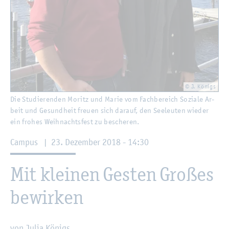
© J. Kö­nigs
Die Stu­die­ren­den Mo­ritz und Marie vom Fach­be­reich So­zia­le Ar­
beit und Ge­sund­heit freu­en sich dar­auf, den See­leu­ten wie­der
ein fro­hes Weih­nachts­fest zu be­sche­ren.
Cam­pus
|
23. De­zem­ber 2018 - 14:30
Mit klei­nen Ges­ten Gro­ßes
be­wir­ken
von Julia Kö­nigs