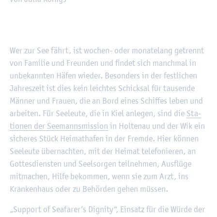
©
Fach­hoch­schu­le Kiel
Wer zur See fährt, ist wo­chen- oder mo­na­te­lang ge­trennt
von Fa­mi­lie und Freun­den und fin­det sich manch­mal in
un­be­kann­ten Häfen wie­der. Be­son­ders in der fest­li­chen
Jah­res­zeit ist dies kein leich­tes Schick­sal für tau­sen­de
Män­ner und Frau­en, die an Bord eines Schif­fes leben und
ar­bei­ten. Für See­leu­te, die in Kiel an­le­gen, sind die
Sta­
tio­nen der See­manns­mis­si­on
in Hol­ten­au und der Wik ein
si­che­res Stück Hei­mat­ha­fen in der Frem­de. Hier kön­nen
See­leu­te über­nach­ten, mit der Hei­mat te­le­fo­nie­ren, an
Got­tes­diens­ten und Seel­sor­gen teil­neh­men, Aus­flü­ge
mit­ma­chen, Hilfe be­kom­men, wenn sie zum Arzt, ins
Kran­ken­haus oder zu Be­hör­den gehen müs­sen.
„Sup­port of Seafa­rer’s Di­gni­ty“, Ein­satz für die Würde der