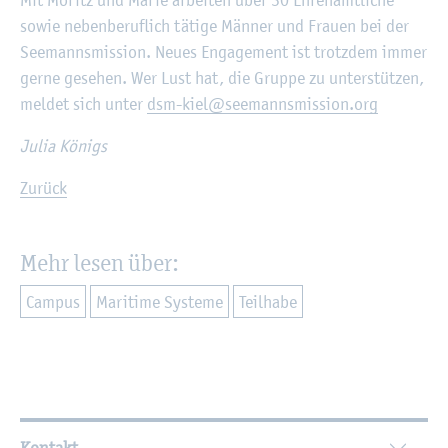
sowie ne­ben­be­ruf­lich tä­ti­ge Män­ner und Frau­en bei der
See­manns­mis­si­on. Neues En­ga­ge­ment ist trotz­dem immer
gerne ge­se­hen. Wer Lust hat, die Grup­pe zu un­ter­stüt­zen,
mel­det sich unter
dsm-kiel@​see​mann​smis​sion.​org
Julia Kö­nigs
Zu­rück
Mehr lesen über:
Cam­pus
Ma­ri­ti­me Sys­te­me
Teil­ha­be
Wei­ter­füh­ren­de In­for­ma­tio­nen
Kontakt