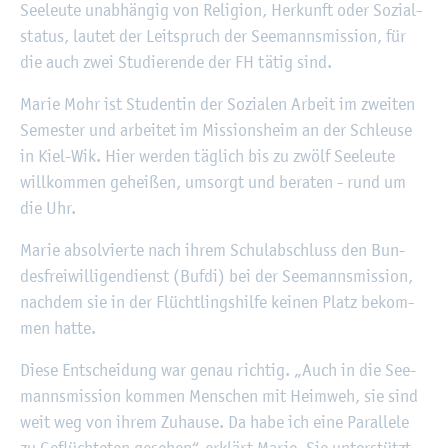
See­leu­te un­ab­hän­gig von Re­li­gi­on, Her­kunft oder So­zi­al­
sta­tus, lau­tet der Leit­spruch der See­manns­mis­si­on, für
die auch zwei Stu­die­ren­de der FH tätig sind.
Marie Mohr ist Stu­den­tin der So­zia­len Ar­beit im zwei­ten
Se­mes­ter und ar­bei­tet im Mis­si­ons­heim an der Schleu­se
in Kiel-Wik. Hier wer­den täg­lich bis zu zwölf See­leu­te
will­kom­men ge­hei­ßen, um­sorgt und be­ra­ten - rund um
die Uhr.
Marie ab­sol­vier­te nach ihrem Schul­ab­schluss den Bun­
des­frei­wil­li­gen­dienst (Bufdi) bei der See­manns­mis­si­on,
nach­dem sie in der Flücht­lings­hil­fe kei­nen Platz be­kom­
men hatte.
Diese Ent­schei­dung war genau rich­tig. „Auch in die See­
manns­mis­si­on kom­men Men­schen mit Heim­weh, sie sind
weit weg von ihrem Zu­hau­se. Da habe ich eine Par­al­le­le
zu Ge­flüch­te­ten ge­se­hen“, er­klärt Marie. Sie un­ter­stützt