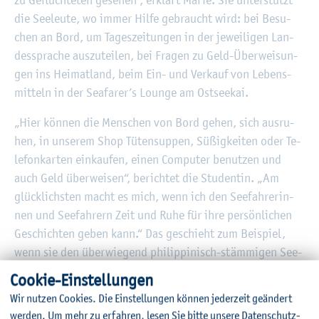
die See­leu­te, wo immer Hilfe ge­braucht wird: bei Be­su­
chen an Bord, um Ta­ges­zei­tun­gen in der je­wei­li­gen Lan­
des­spra­che aus­zu­tei­len, bei Fra­gen zu Geld-Über­wei­sun­
gen ins Hei­mat­land, beim Ein- und Ver­kauf von Le­bens­
mit­teln in der Seafa­rer’s Lounge am Ost­see­kai.
„Hier kön­nen die Men­schen von Bord gehen, sich aus­ru­
hen, in un­se­rem Shop Tü­ten­sup­pen, Sü­ßig­kei­ten oder Te­
le­fon­kar­ten ein­kau­fen, einen Com­pu­ter be­nut­zen und
auch Geld über­wei­sen“, be­rich­tet die Stu­den­tin. „Am
glück­lichs­ten macht es mich, wenn ich den See­fah­re­rin­
nen und See­fah­rern Zeit und Ruhe für ihre per­sön­li­chen
Ge­schich­ten geben kann.“ Das ge­schieht zum Bei­spiel,
wenn sie den über­wie­gend phil­ip­pi­nisch-stäm­mi­gen See­
leu­ten hilft, Geld an Fa­mi­lie oder Freun­de zu über­wei­sen
Coo­kie-Ein­stel­lun­gen
und er­fährt, für wen die Un­ter­stüt­zung ge­dacht ist.
Wir nut­zen Coo­kies. Die Ein­stel­lun­gen kön­nen je­der­zeit ge­än­dert
„Sonst ar­bei­ten sie immer nur, bei mir be­kom­men sie Ver­
wer­den.
Um mehr zu er­fah­ren, lesen Sie bitte un­se­re
Da­ten­schut­z­