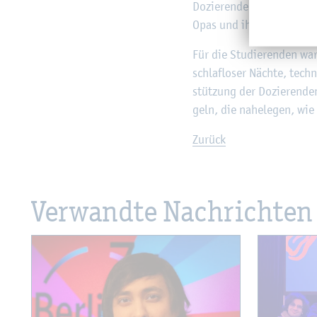
Do­zie­ren­den. Die Stu­die
Opas und ihren WG-Re­geln 
Für die Stu­die­ren­den war
schlaf­lo­ser Näch­te, tech
stüt­zung der Do­zie­ren­d
geln, die na­he­le­gen, wie
Zu­rück
Ver­wand­te Nach­rich­ten