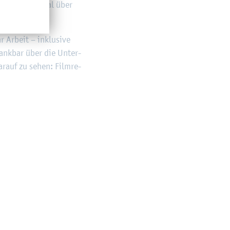
­die im Ki­no­saal über
ti­gung.
Ar­beit – in­klu­si­ve
dank­bar über die Un­ter­
ar­auf zu sehen: Film­re­