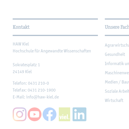
Wei­ter­füh­ren­de In­for­ma
Kontakt
Unsere Fac
HAW Kiel
Agrar­wirt­sch
Hoch­schu­le für An­ge­wand­te Wis­sen­schaf­ten
Ge­sund­heit
In­for­ma­tik u
So­kra­tes­platz 1
24149
Kiel
Ma­schi­nen­we
Me­di­en / Bau
Te­le­fon:
0431 210-0
Te­le­fax:
0431 210-1900
So­zia­le Ar­be
E-Mail:
info@​haw-​kiel.​de
Wirt­schaft