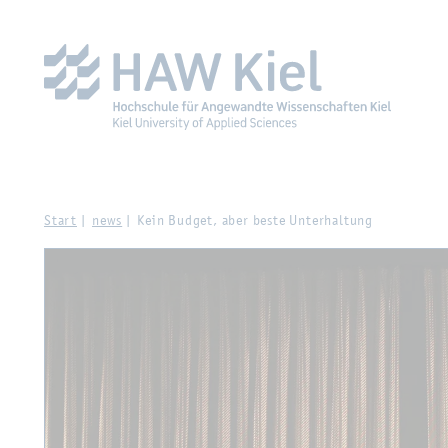
Zur Haupt­na­vi­ga­ti­on sprin­gen
Zum Haupt­in­halt sprin­g
Start
news
Kein Bud­get, aber beste Un­ter­hal­tung