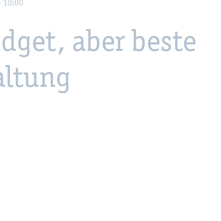
- 10:00
d­get, aber beste
al­tung