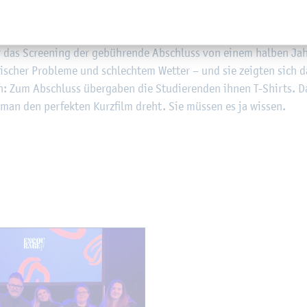
­ren­den set­zen das un­ter­schied­lich um: von der Be­zie­hungs­ko­mö
bis hin zu erns­ten The­men wie Ras­sis­mus und se­xu­el­ler Be­läs­
 das Scree­ning der ge­büh­ren­de Ab­schluss von einem hal­ben Jahr 
­ni­scher Pro­ble­me und schlech­tem Wet­ter – und sie zeig­ten sich 
en: Zum Ab­schluss über­ga­ben die Stu­die­ren­den ihnen T-Shirts. D
 man den per­fek­ten Kurz­film dreht. Sie müs­sen es ja wis­sen.