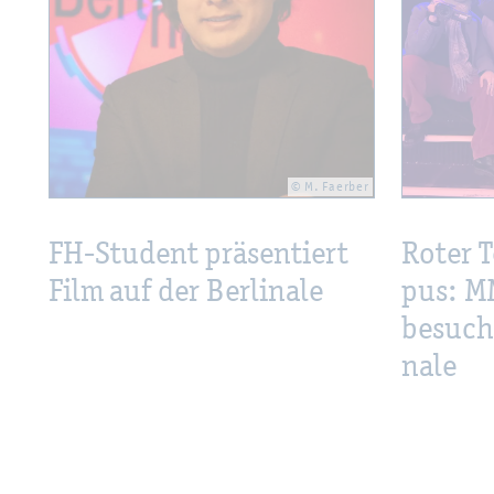
© M. Faer­ber
FH-Stu­dent prä­sen­tiert
Roter T
Film auf der Ber­li­na­le
pus: MM
be­su­ch
na­le