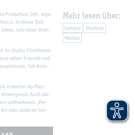
Mehr lesen über:
ia Pro­duc­tion Zeit, ei­ge­
i­on 2. In die­ser Zeit
Cam­pus
Stu­di­um
­ne Ideen, schrie­ben Dreh­
Me­di­en
nd im Stu­dio Film­thea­ter
li­kum saßen Freun­de und
u­spie­len­de, Set-As­sis­
sie er­war­ten durf­ten:
m Hin­ter­grund. Auch dar­
kern auf­merk­sam: „Per­
 ein oder an­de­ren Ton­