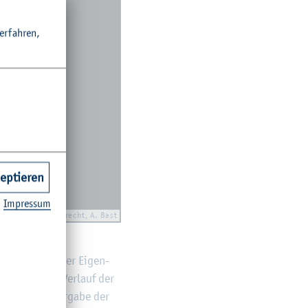
r­fah­ren,
zeptieren
Im­pres­sum
©V. Al­brecht, A. Bast
ren­den. Jede der Ei­gen­
 ge­mein: Im Ver­lauf der
a war eine Vor­ga­be der