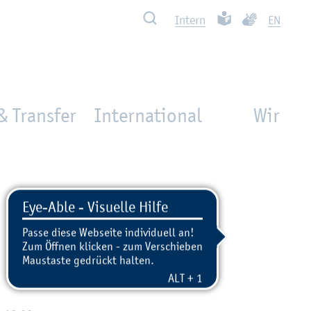
Such­ben
Leich­te Spra­che
Ge­bär­den­spra
In­tern
EN
& Transfer
International
Wir