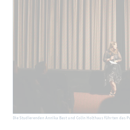
Die Stu­die­ren­den An­ni­ka Bast und Colin Holt­haus führ­ten das 