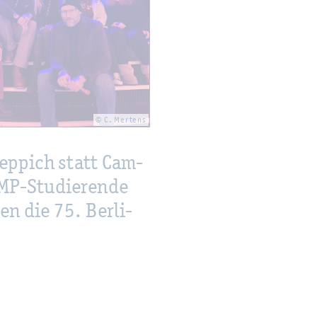
© C. Mer­tens
ep­pich statt Cam­
P-Stu­die­ren­de
en die 75. Ber­li­