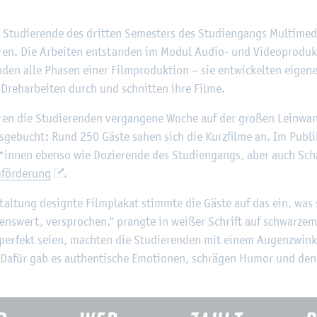
©
Fach­hoch­schu­le Kiel
Stu­die­ren­de des drit­ten Se­mes­ters des Stu­di­en­gangs Mul­ti­me­d
e­ren. Die Ar­bei­ten ent­stan­den im Modul Audio- und Vi­deo­pro­duk­t
n­den alle Pha­sen einer Film­pro­duk­ti­on – sie ent­wi­ckel­ten ei­ge
 Dreh­ar­bei­ten durch und schnit­ten ihre Filme.
ie­ren die Stu­die­ren­den ver­gan­ge­ne Woche auf der gro­ßen Lein­wa
us­ge­bucht: Rund 250 Gäste sahen sich die Kurz­fil­me an. Im Pu­b
r*innen eben­so wie Do­zie­ren­de des Stu­di­en­gangs, aber auch Scha
för­de­rung
.
stal­tung de­sign­te Film­pla­kat stimm­te die Gäste auf das ein, was 
ens­wert, ver­spro­chen.“ prang­te in wei­ßer Schrift auf schwar­ze
per­fekt seien, mach­ten die Stu­die­ren­den mit einem Au­gen­zwin­
!“ Dafür gab es au­then­ti­sche Emo­tio­nen, schrä­gen Humor und den