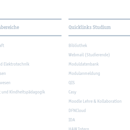
­tio­nen
hbereiche
Quicklinks Studium
aft
Bi­blio­thek
Web­mail (Stu­die­ren­de)
nd Elek­tro­tech­nik
Mo­dul­da­ten­bank
­sen
Mo­du­l­an­mel­dung
­we­sen
QIS
it und Kind­heits­päd­ago­gik
Casy
Mood­le Lehre & Kol­la­bo­ra­ti­on
DF­NCloud
IDA
HAW In­tern