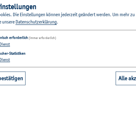
in­stel­lun­gen
o­kies. Die Ein­stel­lun­gen kön­nen je­der­zeit ge­än­dert wer­den.
Um mehr zu e
e un­se­re
Da­ten­schut­z­er­klä­rung
.
nisch erforderlich
(immer erforderlich)
Dienst
cher-Statistiken
Dienst
bestätigen
Alle ak
 Stu­die­ren­den auf die Ver­an­stal­tung auf­merk­sam.
eb­ten die Zu­schau­er*innen in den sie­ben Kurz­fil­men der Stu­die­
 Länge von etwa sechs Mi­nu­ten, und eine Sache hat­ten alle Filme
gu­ren ein Ge­heim­nis im engen Be­zie­hungs­kreis auf. Die­ses Them