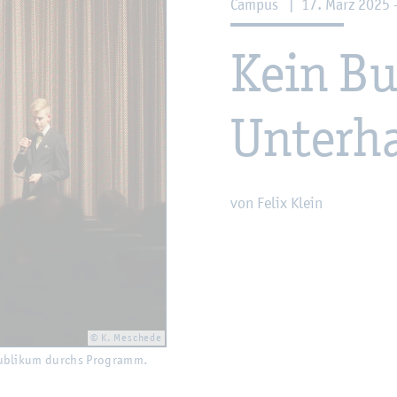
Cam­pus
|
17. März 2025 
Kein Bu
Un­ter­h
von Felix Klein
© K. Me­sche­de
Pu­bli­kum durchs Pro­gramm.