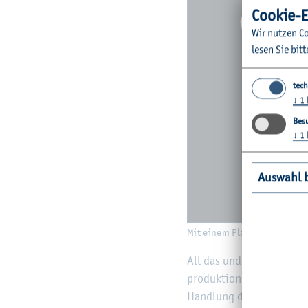
Coo­kie-E
Wir nut­zen Co
lesen Sie bitt
tech
↓
1
Besu
↓
1
Auswahl 
Mit einem Pla­kat mach­ten die
All das und viel mehr er­l
pro­duk­tio­nen hatte eine
Hand­lung deck­ten die Fi­