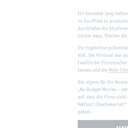
Ein Se­mes­ter lang hat­ten 
ne Kurz­fil­me zu pro­du­zi
durch­lie­fen die Stu­die­re
bü­cher dazu, führ­ten die
Die Er­geb­nis­se prä­sen­t
Kiel. Der Ki­no­saal war a
Fa­mi­lie der Fil­me­ma­che
ten­zen und die
Moin Film­
Das ei­gens für die Ver­an­
„No Bud­get Mo­vies – se­h
auf, dass die Filme nicht 
fek­ti­on? Über­be­wer­tet
pat­zer.