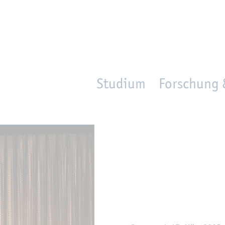
en
Zur Un­ter­na­vi­ga­ti­on sprin­gen
per­son_­se­arch
mo­ve­d_lo­ca­ti­on
Studium
Forschung 