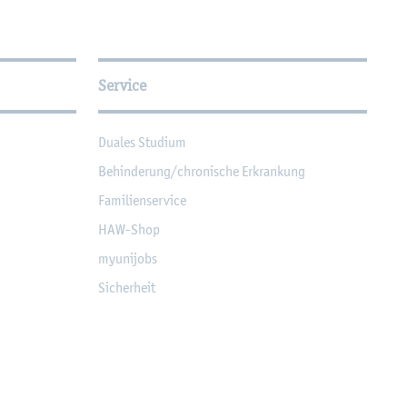
Service
Dua­les Stu­di­um
Be­hin­de­rung/chro­ni­sche Er­kran­kung
Fa­mi­li­en­ser­vice
HAW-Shop
myu­ni­jobs
Si­cher­heit