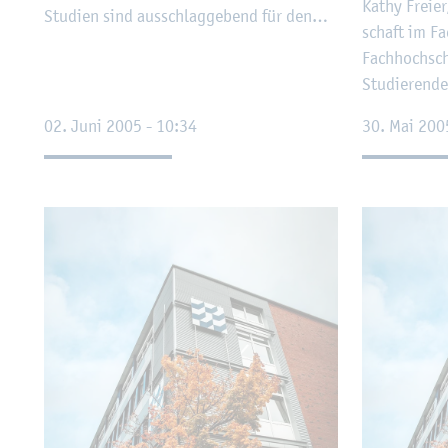
Kathy Frei­er
Stu­di­en sind aus­schlag­ge­bend für den…
schaft im Fac
Fach­hoch­sch
Stu­die­ren­
02. Juni 2005 - 10:34
30. Mai 200