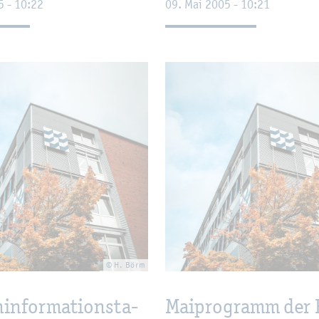
5 - 10:22
09. Mai 2005 - 10:21
© H. Börm
­in­for­ma­ti­ons­ta­
Mai­pro­gramm der 