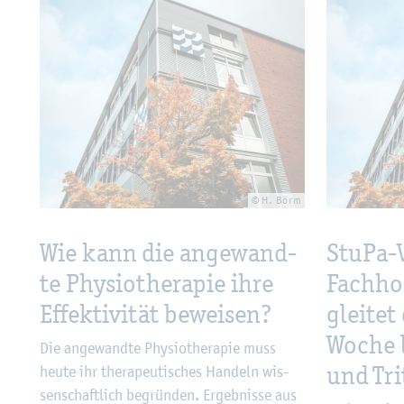
© H. Börm
Wie kann die an­ge­wand­
StuPa-V
te Phy­sio­the­ra­pie ihre
Fach­ho
Ef­fek­ti­vi­tät be­wei­sen?
glei­tet
Woche l
Die an­ge­wand­te Phy­sio­the­ra­pie muss
und Tri
heute ihr the­ra­peu­ti­sches Han­deln wis­
sen­schaft­lich be­grün­den. Er­geb­nis­se aus