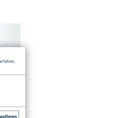
r­fah­ren,
© H. Börm
und
zeptieren