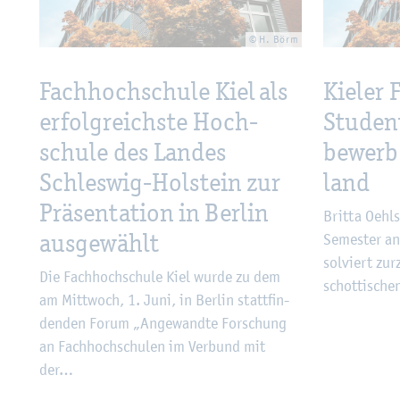
© H. Börm
Fach­hoch­schu­le Kiel als
Kie­ler
er­folg­reichs­te Hoch­
Stu­den
schu­le des Lan­des
be­werb
Schles­wig-Hol­stein zur
land
Prä­sen­ta­ti­on in Ber­lin
Brit­ta Oehl­
aus­ge­wählt
Se­mes­ter an
sol­viert zur­
Die Fach­hoch­schu­le Kiel wurde zu dem
schot­ti­sch
am Mitt­woch, 1. Juni, in Ber­lin statt­fin­
den­den Forum „An­ge­wand­te For­schung
an Fach­hoch­schu­len im Ver­bund mit
der…