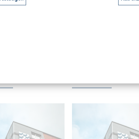
chles­wig-hol­stei­
Neu­müns­ter: Fach
In­dus­trie­un­ter­
schu­le Kiel stellt s
 über Ba­che­
Wer sich für ein Stu­di­um an de
­ter
hoch­schu­le Kiel, der grö­ß­ten 
schu­le in Schles­wig-Hol­stein, i
e 2010 soll es laut Be­schluss
siert, kann sich am Mitt­woch
­mi­nis­te­rin­nen und -mi­nis­ter
i­schen 45 eu­ro­päi­schen
5 - 10:25
19. Mai 2005 - 10:24