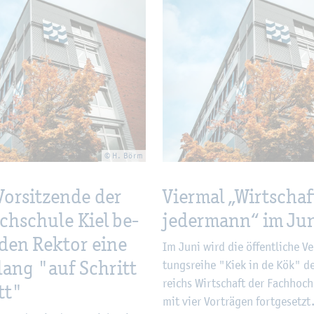
© H. Börm
or­sit­zen­de der
Vier­mal „Wirt­schaf
ch­schu­le Kiel be­
je­der­mann“ im Ju
 den Rek­tor eine
Im Juni wird die öf­fent­li­che Ver
ang "auf Schritt
tungs­rei­he "Kiek in de Kök" d
reichs Wirt­schaft der Fach­hoch­
tt"
mit vier Vor­trä­gen fort­ge­setz