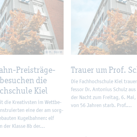
© H. Börm
ahn-Preis­trä­ge­
Trau­er um Prof. S
 be­su­chen die
Die Fach­hoch­schu­le Kiel trau­
ch­schu­le Kiel
fes­sor Dr. An­to­ni­us Schulz aus
der Nacht zum Frei­tag, 6. Mai,
t die Krea­tivs­ten im Wett­be­
von 56 Jah­ren starb. Prof.…
­stru­ier­ten eine der am sorg­
e­bau­ten Ku­gel­bah­nen: elf
nen der Klas­se 8b der…