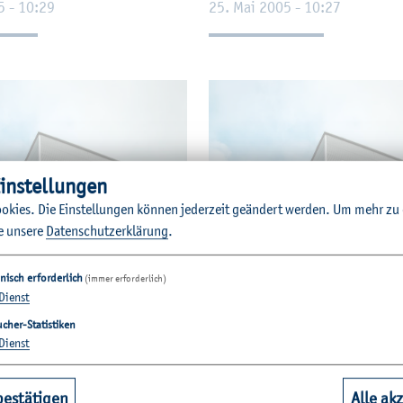
5 - 10:29
25. Mai 2005 - 10:27
in­stel­lun­gen
o­kies. Die Ein­stel­lun­gen kön­nen je­der­zeit ge­än­dert wer­den.
Um mehr zu e
e un­se­re
Da­ten­schut­z­er­klä­rung
.
nisch erforderlich
(immer erforderlich)
Dienst
cher-Statistiken
© H. Börm
Dienst
h­schu­le in­for­
„nord­job“ in Kiel 
bestätigen
Alle ak