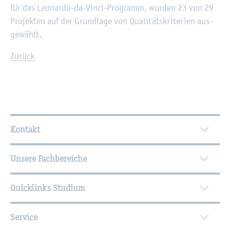
für das Leo­nar­do-da-Vinci-Pro­gramm, wur­den 23 von 29
Pro­jek­ten auf der Grund­la­ge von Qua­li­täts­kri­te­ri­en aus­
ge­wählt.
Zu­rück
Wei­ter­füh­ren­de In­for­ma­tio­nen
Kontakt
Unsere Fachbereiche
Quicklinks Studium
Service