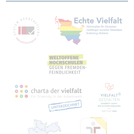
Mit­glied­schaf­ten, Aus­zeich­nun­gen,