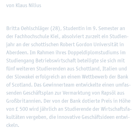
von Klaus Ni­li­us
©
Fach­hoch­schu­le Kiel
Brit­ta Oehl­schlä­ger (28), Stu­den­tin im 9. Se­mes­ter an
der Fach­hoch­schu­le Kiel, ab­sol­viert zur­zeit ein Stu­di­en­
jahr an der schot­ti­schen Ro­bert Gor­don Uni­ver­si­tät in
Aber­de­en. Im Rah­men ihres Dop­pel­di­plom­stu­di­ums im
Stu­di­en­gang Be­triebs­wirt­schaft be­tei­lig­te sie sich mit
fünf wei­te­ren Stu­die­ren­den aus Schott­land, Ita­li­en und
der Slo­wa­kei er­folg­reich an einem Wett­be­werb der Bank
of Scot­land. Das Ge­win­ner­team ent­wi­ckel­te einen um­fas­
sen­den Ge­schäfts­plan zur Ver­mark­tung von Raps­öl aus
Großbri­tan­ni­en. Der von der Bank do­tier­te Preis in Höhe
von £ 500 wird jähr­lich an Stu­die­ren­de der Wirt­schafts­fa­
kul­tä­ten ver­ge­ben, die in­no­va­ti­ve Ge­schäfts­ide­en ent­wi­
ckeln.