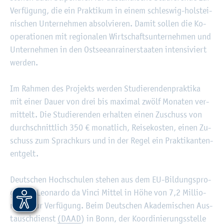
Ver­fü­gung, die ein Prak­ti­kum in einem schles­wig-hol­stei­
ni­schen Un­ter­neh­men ab­sol­vie­ren. Damit sol­len die Ko­
ope­ra­tio­nen mit re­gio­na­len Wirt­schafts­un­ter­neh­men und
Un­ter­neh­men in den Ost­see­an­rai­ner­staa­ten in­ten­si­viert
wer­den.
Im Rah­men des Pro­jekts wer­den Stu­die­ren­den­prak­ti­ka
mit einer Dauer von drei bis ma­xi­mal zwölf Mo­na­ten ver­
mit­telt. Die Stu­die­ren­den er­hal­ten einen Zu­schuss von
durch­schnitt­lich 350 € mo­nat­lich, Rei­se­kos­ten, einen Zu­
schuss zum Sprach­kurs und in der Regel ein Prak­ti­kan­ten­
ent­gelt.
Deut­schen Hoch­schu­len ste­hen aus dem EU-Bil­dungs­pro­
gramm Leo­nar­do da Vinci Mit­tel in Höhe von 7,2 Mil­lio­
nen € zur Ver­fü­gung. Beim Deut­schen Aka­de­mi­schen Aus­
tausch­dienst
(DAAD
) in Bonn, der Ko­or­di­nie­rungs­stel­le