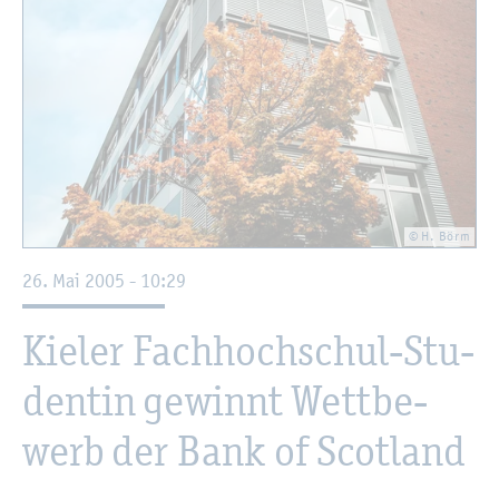
© H. Börm
26. Mai 2005 - 10:29
Kie­ler Fach­hoch­schul-Stu­
den­tin ge­winnt Wett­be­
werb der Bank of Scot­land