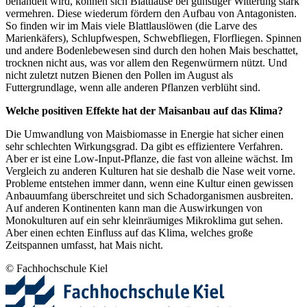
behandelt wird, können sich Blattläuse bei günstiger Witterung stark
vermehren. Diese wiederum fördern den Aufbau von Antagonisten.
So finden wir im Mais viele Blattlauslöwen (die Larve des
Marienkäfers), Schlupfwespen, Schwebfliegen, Florfliegen. Spinnen
und andere Bodenlebewesen sind durch den hohen Mais beschattet,
trocknen nicht aus, was vor allem den Regenwürmern nützt. Und
nicht zuletzt nutzen Bienen den Pollen im August als
Futtergrundlage, wenn alle anderen Pflanzen verblüht sind.
Welche positiven Effekte hat der Maisanbau auf das Klima?
Die Umwandlung von Maisbiomasse in Energie hat sicher einen
sehr schlechten Wirkungsgrad. Da gibt es effizientere Verfahren.
Aber er ist eine Low-Input-Pflanze, die fast von alleine wächst. Im
Vergleich zu anderen Kulturen hat sie deshalb die Nase weit vorne.
Probleme entstehen immer dann, wenn eine Kultur einen gewissen
Anbauumfang überschreitet und sich Schadorganismen ausbreiten.
Auf anderen Kontinenten kann man die Auswirkungen von
Monokulturen auf ein sehr kleinräumiges Mikroklima gut sehen.
Aber einen echten Einfluss auf das Klima, welches große
Zeitspannen umfasst, hat Mais nicht.
©
Fachhochschule Kiel