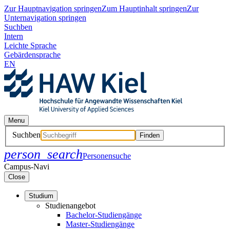
Zur Hauptnavigation springen
Zum Hauptinhalt springen
Zur
Unternavigation springen
Suchben
Intern
Leichte Sprache
Gebärdensprache
EN
Menu
Suchben
Finden
person_search
Personensuche
Campus-Navi
Close
Studium
Studienangebot
Bachelor-Studiengänge
Master-Studiengänge