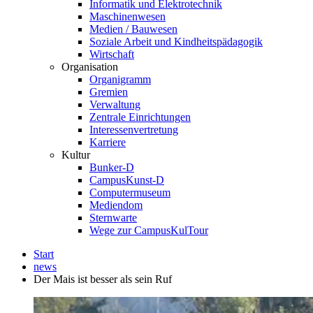
Informatik und Elektrotechnik
Maschinenwesen
Medien / Bauwesen
Soziale Arbeit und Kindheitspädagogik
Wirtschaft
Organisation
Organigramm
Gremien
Verwaltung
Zentrale Einrichtungen
Interessenvertretung
Karriere
Kultur
Bunker-D
CampusKunst-D
Computermuseum
Mediendom
Sternwarte
Wege zur CampusKulTour
Start
news
Der Mais ist besser als sein Ruf