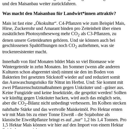
und den Maisanbau weiter zurückfahren.
Was macht den Maisanbau für Landwirt*innen attraktiv?
Mais ist fast eine „Ökokultur“. C4-Pflanzen wie zum Beispiel Mais,
Hirse, Zuckerrohr und Amarant binden pro Zeiteinheit über einen
zusätzlichen Photosyntheseweg mehr CO
als C3-Pflanzen, zu
2
denen unsere Getreidearten gehören. Und sie können auch bei
geschlossenen Spaltöffnungen noch CO
aufnehmen, was sie
2
trockenresistenter macht.
Innerhalb von fünf Monaten bildet Mais so viel Biomasse wie
Wintergetreide in zehn Monaten. Im Sommer (wenn alle anderen
Kulturen schon abgeerntet sind) nimmt sie den im Boden von
Bakterien frei gesetzten Stickstoff wieder auf und reduziert somit
das Auswaschungsrisiko für Nitrat im Herbst. Und: Sie kommt mit
zwei Pflanzenschutzmaßnahmen gegen Unkräuter und –gräser aus.
Keine Fungizide und keine Insektizide, die gespritzt werden! Sollten
wir künftig gegen Unkräuter hacken, wird auch das möglich sein,
aber die CO
-Bilanz nicht unbedingt verbessern. Im Kolben stecken
2
nahrhafte Stärke und das wertvolle Maiskeimöl. Pro Hektar ernten
wir mit Mais bis zu einer Tonne Eiweiß - die Sojabohne als
klassische Eiweißpflanze bringt es auf „nur“ 1,2 bis 1,4 Tonnen. Pro
1,5 Hektar Mais können wir hier auf den Import von einem Hektar