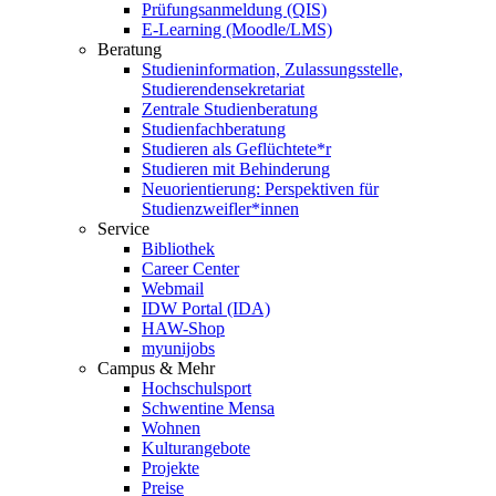
Prüfungsanmeldung (QIS)
E-Learning (Moodle/LMS)
Beratung
Studieninformation, Zulassungsstelle,
Studierendensekretariat
Zentrale Studienberatung
Studienfachberatung
Studieren als Geflüchtete*r
Studieren mit Behinderung
Neuorientierung: Perspektiven für
Studienzweifler*innen
Service
Bibliothek
Career Center
Webmail
IDW Portal (IDA)
HAW-Shop
myunijobs
Campus & Mehr
Hochschulsport
Schwentine Mensa
Wohnen
Kulturangebote
Projekte
Preise