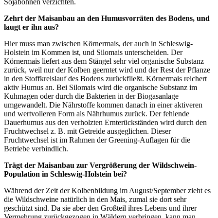
Sojabohnen verzichten.
Zehrt der Maisanbau an den Humusvorräten des Bodens, und
laugt er ihn aus?
Hier muss man zwischen Körnermais, der auch in Schleswig-
Holstein im Kommen ist, und Silomais unterscheiden. Der
Körnermais liefert aus dem Stängel sehr viel organische Substanz
zurück, weil nur der Kolben geerntet wird und der Rest der Pflanze
in den Stoffkreislauf des Bodens zurückfließt. Körnermais reichert
aktiv Humus an. Bei Silomais wird die organische Substanz im
Kuhmagen oder durch die Bakterien in der Biogasanlage
umgewandelt. Die Nährstoffe kommen danach in einer aktiveren
und wertvolleren Form als Nährhumus zurück. Der fehlende
Dauerhumus aus den verholzten Ernterückständen wird durch den
Fruchtwechsel z. B. mit Getreide ausgeglichen. Dieser
Fruchtwechsel ist im Rahmen der Greening-Auflagen für die
Betriebe verbindlich.
Trägt der Maisanbau zur Vergrößerung der Wildschwein-
Population in Schleswig-Holstein bei?
Während der Zeit der Kolbenbildung im August/September zieht es
die Wildschweine natürlich in den Mais, zumal sie dort sehr
geschützt sind. Da sie aber den Großteil ihres Lebens und ihrer
Vermehrung zurückgezogen in Wäldern verbringen, kann man