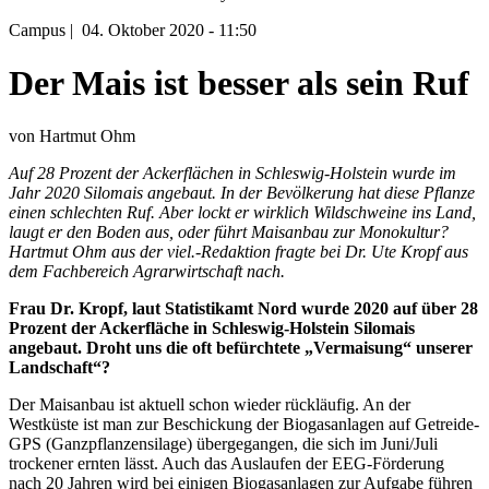
Campus
|
04. Oktober 2020 - 11:50
Der Mais ist besser als sein Ruf
von Hartmut Ohm
Auf 28 Prozent der Ackerflächen in Schleswig-Holstein wurde im
Jahr 2020 Silomais angebaut. In der Bevölkerung hat diese Pflanze
einen schlechten Ruf. Aber lockt er wirklich Wildschweine ins Land,
laugt er den Boden aus, oder führt Maisanbau zur Monokultur?
Hartmut Ohm aus der viel.-Redaktion fragte bei Dr. Ute Kropf aus
dem Fachbereich Agrarwirtschaft nach.
Frau Dr. Kropf, laut Statistikamt Nord wurde 2020 auf über 28
Prozent der Ackerfläche in Schleswig-Holstein Silomais
angebaut. Droht uns die oft befürchtete „Vermaisung“ unserer
Landschaft“?
Der Maisanbau ist aktuell schon wieder rückläufig. An der
Westküste ist man zur Beschickung der Biogasanlagen auf Getreide-
GPS (Ganzpflanzensilage) übergegangen, die sich im Juni/Juli
trockener ernten lässt. Auch das Auslaufen der EEG-Förderung
nach 20 Jahren wird bei einigen Biogasanlagen zur Aufgabe führen